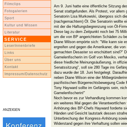
Filmclips
Am 9. Juni hatte eine öffentliche Sitzung 
Senat stattgefunden. Als Protest, vor allem 
Fotogalerien
Senatorin Lisa Murkowski, übergoss sich die 
Sport
(nachgemachtem) Öl. Die Senatorin wollte e
Kultur und Wissen
mit der die Haftungsbegrenzung von Öl-Firm
Diese lag zu dem Zeitpunkt noch bei 75 Milli
Literatur
um die von BP angerichteten Schäden zu b
SERVICE
Diane Wilson empörte sich: "Wie kann sie es 
LeserInnenbriefe
ergreifen und gegen die Amerikaner, die v
gemachten Desaster so erschüttert sind?" D
Links
Garnelenfischerin im Golf von Mexiko, verhaft
Über uns
diese friedliche Meinungsäußerung, in offizie
Kontakt
Senatssitzung", soll sie 280 Tage ins Gefäng
dazu wurde der 18. Juni festgelegt. Daraufh
Impressum/Datenschutz
neben Diane Wilson eine der Mitbegründerinn
pazifistischen Bürgerrechtsbewegung Code 
Tony Hayward sollte im Gefängnis sein, nicht
Garnelenfischerin!"
Noch bevor es zur Verhandlung kommen konn
ein weiteres Mal gegen die Verantwortlichen
Anhörung des BP-Chefs Hayward forderte si
ANZEIGEN
Händen und Gesicht lautstark dessen strafre
Unterbrechung der Kongress-Anhörung sowie
Widerstand gegen ihre Verhaftung sollen wie