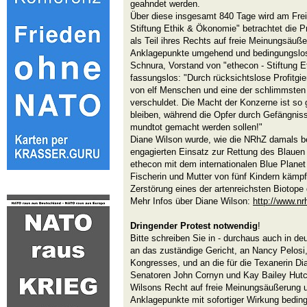
geahndet werden.
Über diese insgesamt 840 Tage wird am Freit
Stiftung Ethik & Ökonomie" betrachtet die Pr
als Teil ihres Rechts auf freie Meinungsäußer
Anklagepunkte umgehend und bedingungslos f
Schnura, Vorstand von "ethecon - Stiftung E
fassungslos: "Durch rücksichtslose Profitgi
von elf Menschen und eine der schlimmsten 
verschuldet. Die Macht der Konzerne ist so g
bleiben, während die Opfer durch Gefängniss
mundtot gemacht werden sollen!"
Diane Wilson wurde, wie die NRhZ damals ber
engagierten Einsatz zur Rettung des Blauen 
ethecon mit dem internationalen Blue Plane
Fischerin und Mutter von fünf Kindern kämpf
Zerstörung eines der artenreichsten Biotope
Mehr Infos über Diane Wilson:
http://www.nr
Dringender Protest notwendig
!
Bitte schreiben Sie in - durchaus auch in de
an das zuständige Gericht, an Nancy Pelosi
Kongresses, und an die für die Texanerin D
Senatoren John Cornyn und Kay Bailey Hutc
Wilsons Recht auf freie Meinungsäußerung un
Anklagepunkte mit sofortiger Wirkung bedin