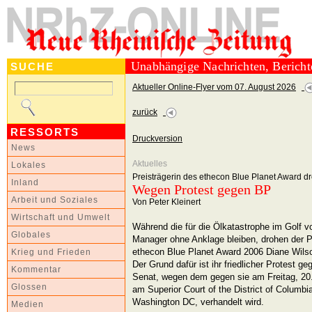
Unabhängige Nachrichten, Berich
SUCHE
Aktueller Online-Flyer vom 07. August 2026
zurück
RESSORTS
Druckversion
News
Aktuelles
Lokales
Preisträgerin des ethecon Blue Planet Award d
Inland
Wegen Protest gegen BP
Arbeit und Soziales
Von Peter Kleinert
Wirtschaft und Umwelt
Während die für die Ölkatastrophe im Golf v
Globales
Manager ohne Anklage bleiben, drohen der Pr
ethecon Blue Planet Award 2006 Diane Wilso
Krieg und Frieden
Der Grund dafür ist ihr friedlicher Protest 
Kommentar
Senat, wegen dem gegen sie am Freitag, 20.
Glossen
am Superior Court of the District of Colum
Washington DC, verhandelt wird.
Medien