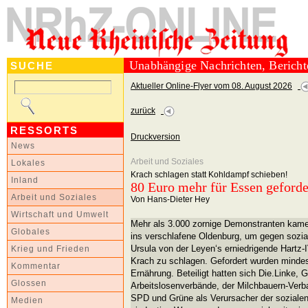
Unabhängige Nachrichten, Berich
SUCHE
Aktueller Online-Flyer vom 08. August 2026
zurück
RESSORTS
Druckversion
News
Arbeit und Soziales
Lokales
Krach schlagen statt Kohldampf schieben!
Inland
80 Euro mehr für Essen geforde
Arbeit und Soziales
Von Hans-Dieter Hey
Wirtschaft und Umwelt
Mehr als 3.000 zornige Demonstranten kam
Globales
ins verschlafene Oldenburg, um gegen sozia
Ursula von der Leyen‘s erniedrigende Hartz
Krieg und Frieden
Krach zu schlagen. Gefordert wurden minde
Kommentar
Ernährung. Beteiligt hatten sich Die.Linke,
Glossen
Arbeitslosenverbände, der Milchbauern-Ver
SPD und Grüne als Verursacher der sozialen
Medien