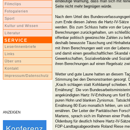
eindeutige Warnung, dass man sich mit rein
Filmclips
Seite nicht mehr begnügen würde.
Fotogalerien
Nach dem Urteil des Bundesverfassungsgeric
Sport
zum Ende diesen Jahres die Hartz-IV-Sätze
Kultur und Wissen
werden. Bis zum Schluss hatte von der Leye
Berechnungen zurückgehalten, um schließlic
Literatur
offenbar politisch gewünschte Zahlen zu lief
SERVICE
deshalb bewusste Täuschung und Hinhalteta
LeserInnenbriefe
mit ihren Berechnungen weit von der Lebensr
und damit einen gesellschaftlichen Skandal
Links
Gewerkschaften, Sozialverbände und Sozial
Über uns
ihren Berechnungen auf einen Regelsatz zw
Kontakt
Wetter und gute Laune hatten an diesem Tag
Impressum/Datenschutz
Stimmung bei den Demonstranten gesorgt. 
„Krach schlagen statt Kohldampf schieben. M
Ernährung“. Die von Bundesarbeitsministeri
angekündigten Hartz IV-Erhöhung um fünf E
puren Hohn und blanken Zynismus. Tatsächl
Ernährung 80 Euro monatlich fehlen, um si
ernähren. Der Leiter der Paritätischen Forsch
ANZEIGEN
Martens, sprach sich im Rahmen einer Pod
Oldenburg für deutlich höhere Hartz-IV-Sätz
FDP-Landtagsabgeordnete Roland Riese mein