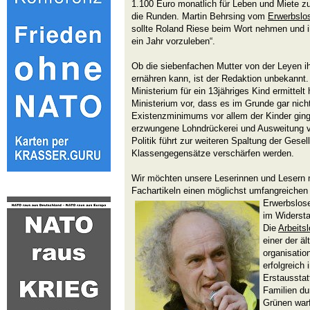
1.100 Euro monatlich für Leben und Miete 
die Runden. Martin Behrsing vom
Erwerbslo
sollte Roland Riese beim Wort nehmen und ih
ein Jahr vorzuleben“.
Ob die siebenfachen Mutter von der Leyen i
ernähren kann, ist der Redaktion unbekannt.
Ministerium für ein 13jähriges Kind ermittelt
Ministerium vor, dass es im Grunde gar nich
Existenzminimums vor allem der Kinder ging
erzwungene Lohndrückerei und Ausweitung 
Politik führt zur weiteren Spaltung der Gesell
Klassengegensätze verschärfen werden.
Wir möchten unsere Leserinnen und Lesern m
Fachartikeln einen möglichst umfangreichen 
Erwerbslose
im Widersta
Die
Arbeits
einer der ä
organisatio
erfolgreich
Erstausstat
Familien du
Grünen warf