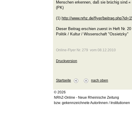
Menschen erkennen, daß sie brüchig sind.« 
(PK)
(1)
http://www.nrhz.de/flyer/beitrag.php?id=
Dieser Beitrag erschien zuerst in Heft Nr. 20
Politik / Kultur / Wissenschaft "Ossietzky"
Online-Flyer Nr. 279 vom 08.12.2010
Druckversion
Startseite
nach oben
© 2026
NRhZ-Online - Neue Rheinische Zeitung
bzw. gekennzeichnete AutorInnen / Institutionen