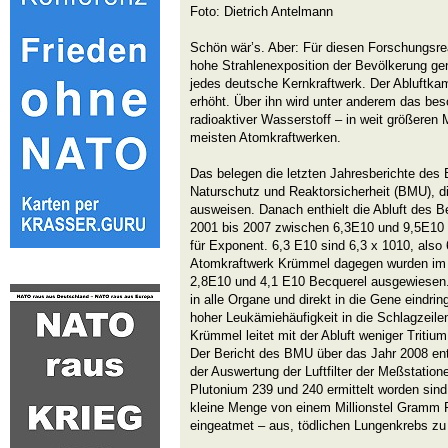
Foto: Dietrich Antelmann
Schön wär’s. Aber: Für diesen Forschungsrea
hohe Strahlenexposition der Bevölkerung ge
jedes deutsche Kernkraftwerk. Der Abluftka
erhöht. Über ihn wird unter anderem das bes
radioaktiver Wasserstoff – in weit größeren
meisten Atomkraftwerken.
Das belegen die letzten Jahresberichte des
Naturschutz und Reaktorsicherheit (BMU), di
ausweisen. Danach enthielt die Abluft des Be
2001 bis 2007 zwischen 6,3E10 und 9,5E10 
für Exponent. 6,3 E10 sind 6,3 x 1010, also
Atomkraftwerk Krümmel dagegen wurden im 
2,8E10 und 4,1 E10 Becquerel ausgewiesen. T
in alle Organe und direkt in die Gene eindr
hoher Leukämiehäufigkeit in die Schlagzei
Krümmel leitet mit der Abluft weniger Tritiu
Der Bericht des BMU über das Jahr 2008 ent
der Auswertung der Luftfilter der Meßstation
Plutonium 239 und 240 ermittelt worden sind
kleine Menge von einem Millionstel Gramm P
eingeatmet – aus, tödlichen Lungenkrebs zu