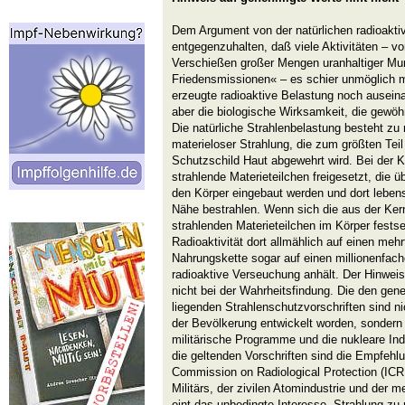
Dem Argument von der natürlichen radioaktiv
entgegenzuhalten, daß viele Aktivitäten – 
Verschießen großer Mengen uranhaltiger Mu
Friedensmissionen« – es schier unmöglich m
erzeugte radioaktive Belastung noch auseina
aber die biologische Wirksamkeit, die gewöhn
Die natürliche Strahlenbelastung besteht zu
materieloser Strahlung, die zum größten Teil
Schutzschild Haut abgewehrt wird. Bei der 
strahlende Materieteilchen freigesetzt, die 
den Körper eingebaut werden und dort leben
Nähe bestrahlen. Wenn sich die aus der Kern
strahlenden Materieteilchen im Körper festse
Radioaktivität dort allmählich auf einen meh
Nahrungskette sogar auf einen millionenfach
radioaktive Verseuchung anhält. Der Hinweis
nicht bei der Wahrheitsfindung. Die den ge
liegenden Strahlenschutzvorschriften sind 
der Bevölkerung entwickelt worden, sondern 
militärische Programme und die nukleare Ind
die geltenden Vorschriften sind die Empfehlu
Commission on Radiological Protection (ICRP)
Militärs, der zivilen Atomindustrie und der m
eint das unbedingte Interesse, Strahlung zu