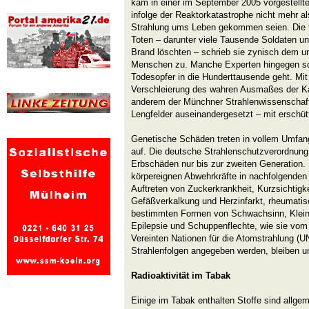
kam in einer im September 2005 vorgestellt
infolge der Reaktorkatastrophe nicht mehr a
Strahlung ums Leben gekommen seien. Die ta
Toten – darunter viele Tausende Soldaten u
Brand löschten – schrieb sie zynisch dem u
Menschen zu. Manche Experten hingegen sc
Todesopfer in die Hunderttausende geht. Mi
Verschleierung des wahren Ausmaßes der Ka
anderem der Münchner Strahlenwissenschaf
Lengfelder auseinandergesetzt – mit erschü
Genetische Schäden treten in vollem Umfang 
auf. Die deutsche Strahlenschutzverordnung
Erbschäden nur bis zur zweiten Generation
körpereignen Abwehrkräfte in nachfolgenden
Auftreten von Zuckerkrankheit, Kurzsichtigkeit
Gefäßverkalkung und Herzinfarkt, rheumati
bestimmten Formen von Schwachsinn, Klein
Epilepsie und Schuppenflechte, wie sie vom
Vereinten Nationen für die Atomstrahlung 
Strahlenfolgen angegeben werden, bleiben un
Radioaktivität im Tabak
Einige im Tabak enthalten Stoffe sind allge