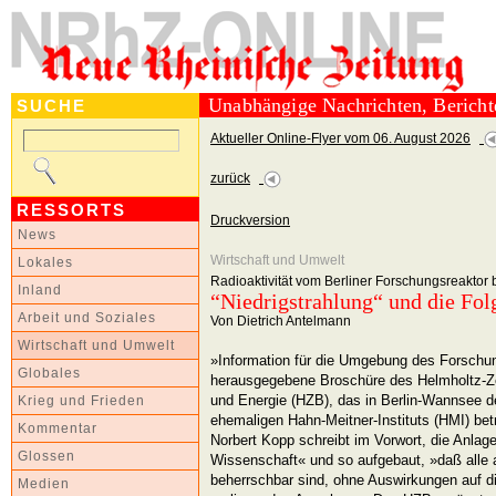
Unabhängige Nachrichten, Berich
SUCHE
Aktueller Online-Flyer vom 06. August 2026
zurück
RESSORTS
Druckversion
News
Wirtschaft und Umwelt
Lokales
Radioaktivität vom Berliner Forschungsreaktor 
Inland
“Niedrigstrahlung“ und die Fol
Arbeit und Soziales
Von Dietrich Antelmann
Wirtschaft und Umwelt
»Information für die Umgebung des Forschun
Globales
herausgegebene Broschüre des Helmholtz-Zen
und Energie (HZB), das in Berlin-Wannsee 
Krieg und Frieden
ehemaligen Hahn-Meitner-Instituts (HMI) betr
Kommentar
Norbert Kopp schreibt im Vorwort, die Anlag
Glossen
Wissenschaft« und so aufgebaut, »daß alle
beherrschbar sind, ohne Auswirkungen auf di
Medien