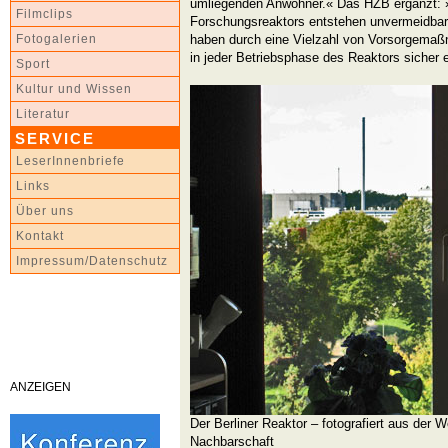
umliegenden Anwohner.« Das HZB ergänzt: 
Filmclips
Forschungsreaktors entstehen unvermeidbar 
haben durch eine Vielzahl von Vorsorgemaßn
Fotogalerien
in jeder Betriebsphase des Reaktors sicher 
Sport
Kultur und Wissen
Literatur
SERVICE
LeserInnenbriefe
Links
Über uns
Kontakt
Impressum/Datenschutz
ANZEIGEN
Der Berliner Reaktor – fotografiert aus der 
Nachbarschaft