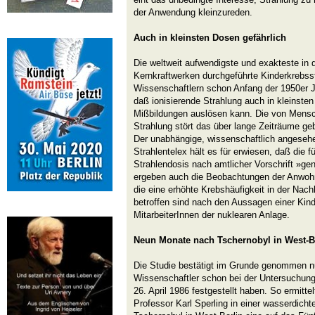
der Anwendung kleinzureden.
Auch in kleinsten Dosen gefährlich
Die weltweit aufwendigste und exakteste in
Kernkraftwerken durchgeführte Kinderkrebsst
Wissenschaftlern schon Anfang der 1950er Ja
daß ionisierende Strahlung auch in kleinste
Mißbildungen auslösen kann. Die von Mensc
Strahlung stört das über lange Zeiträume ge
Der unabhängige, wissenschaftlich angesehe
Strahlentelex hält es für erwiesen, daß die f
Strahlendosis nach amtlicher Vorschrift »gen
ergeben auch die Beobachtungen der Anwohn
die eine erhöhte Krebshäufigkeit in der Nach
betroffen sind nach den Aussagen einer Kind
MitarbeiterInnen der nuklearen Anlage.
Neun Monate nach Tschernobyl in West-B
Die Studie bestätigt im Grunde genommen nu
Wissenschaftler schon bei der Untersuchun
26. April 1986 festgestellt haben. So ermitt
Professor Karl Sperling in einer wasserdich