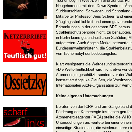
Tschernobyl in West-Berlin eine auf das Fün
Neugeborenen mit dem Down-Syndrom. Ähnl
Süddeutschland, Schweden und Schottland e
Mitarbeiter Professor Jens Scheer fand eine
Säuglingssterblichkeit und einen gravierende
Erkrankungen in der gesamten BRD heraus. D
Strahlenschutzbehörde nicht, zu behaupten,
in Berlin keine gesundheitlichen Schäden, M
aufgetreten. Auch Angela Merkel beteuerte in 
Bundesumweltministerin, die Strahlenbelast
von Tschernobyl sei bedeutungslos.
Klärt wenigstens die Weltgesundheitsorgani
»Die Weltöffentlichkeit wird nicht etwa vor 
Atomenergie geschützt, sondern vor der Wahr
konstatiert Angelika Claußen, die Vorsitzen
Internationalen Ärzte-Organisation zur Ver
Keine eigenen Untersuchungen
Beraten von der ICRP und am Gängelband de
Förderung der Kernenergie ins Leben gerufen
Atomenergieagentur (IAEA) stellte die WHO 
Untersuchungen an, wertete bei einer ohnehi
einseitige Studien aus, die wiederum sehr ein