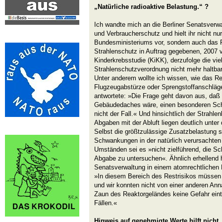
„Natürliche radioaktive Belastung.“ ?
Ich wandte mich an die Berliner Senatsverw
und Verbraucherschutz und hielt ihr nicht n
Bundesministeriums vor, sondern auch das 
Strahlenschutz in Auftrag gegebenen, 2007 v
Kinderkrebsstudie (KiKK), derzufolge die vi
Strahlenschutzverordnung nicht mehr haltbar 
Unter anderem wollte ich wissen, wie das R
Flugzeugabstürze oder Sprengstoffanschläge 
antwortete: »Die Frage geht davon aus, daß
Gebäudedaches wäre, einen besonderen Schu
nicht der Fall.« Und hinsichtlich der Strahle
Abgaben mit der Abluft liegen deutlich unte
Selbst die größtzulässige Zusatzbelastung se
Schwankungen in der natürlich verursachten
Umständen sei es »nicht zielführend, die S
Abgabe zu untersuchen«. Ähnlich erhellend h
Senatsverwaltung in einem atomrechtlichen 
»In diesem Bereich des Restrisikos müsse
und wir konnten nicht von einer anderen A
Zaun des Reaktorgeländes keine Gefahr eintri
Fällen.«
Hinweis auf genehmigte Werte hilft nicht