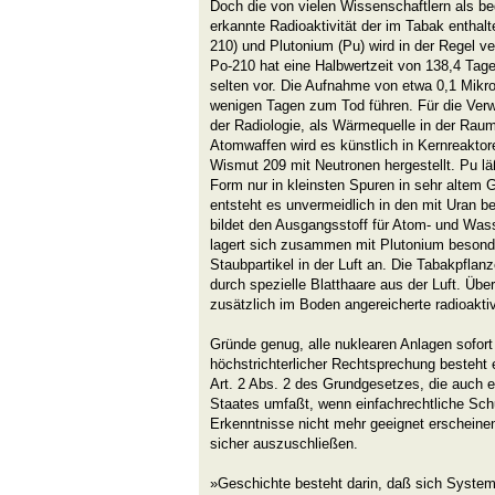
Doch die von vielen Wissenschaftlern als b
erkannte Radioaktivität der im Tabak enthal
210) und Plutonium (Pu) wird in der Regel v
Po-210 hat eine Halbwertzeit von 138,4 Tag
selten vor. Die Aufnahme von etwa 0,1 Mik
wenigen Tagen zum Tod führen. Für die Verw
der Radiologie, als Wärmequelle in der Raum
Atomwaffen wird es künstlich in Kernreakto
Wismut 209 mit Neutronen hergestellt. Pu läß
Form nur in kleinsten Spuren in sehr altem 
entsteht es unvermeidlich in den mit Uran b
bildet den Ausgangsstoff für Atom- und Wa
lagert sich zusammen mit Plutonium besonde
Staubpartikel in der Luft an. Die Tabakpflanze
durch spezielle Blatthaare aus der Luft. Üb
zusätzlich im Boden angereicherte radioakti
Gründe genug, alle nuklearen Anlagen sofort
höchstrichterlicher Rechtsprechung besteht e
Art. 2 Abs. 2 des Grundgesetzes, die auch 
Staates umfaßt, wenn einfachrechtliche Sc
Erkenntnisse nicht mehr geeignet erschein
sicher auszuschließen.
»Geschichte besteht darin, daß sich System