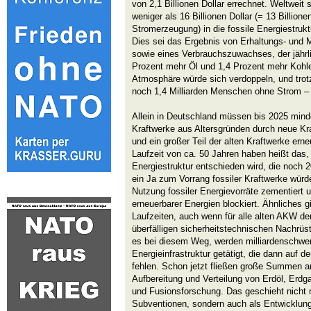
von 2,1 Billionen Dollar errechnet. Weltweit 
weniger als 16 Billionen Dollar (= 13 Billion
Stromerzeugung) in die fossile Energiestruk
Dies sei das Ergebnis von Erhaltungs- und M
sowie eines Verbrauchszuwachses, der jährl
Prozent mehr Öl und 1,4 Prozent mehr Kohle
Atmosphäre würde sich verdoppeln, und trot
noch 1,4 Milliarden Menschen ohne Strom – 
Allein in Deutschland müssen bis 2025 mind
Kraftwerke aus Altersgründen durch neue Kra
und ein großer Teil der alten Kraftwerke ern
Laufzeit von ca. 50 Jahren haben heißt das, 
Energiestruktur entschieden wird, die noch 
ein Ja zum Vorrang fossiler Kraftwerke würd
Nutzung fossiler Energievorräte zementiert u
erneuerbarer Energien blockiert. Ähnliches g
Laufzeiten, auch wenn für alle alten AKW de
überfälligen sicherheitstechnischen Nachrüs
es bei diesem Weg, werden milliardenschwere
Energieinfrastruktur getätigt, die dann auf 
fehlen. Schon jetzt fließen große Summen an
Aufbereitung und Verteilung von Erdöl, Erdg
und Fusionsforschung. Das geschieht nicht 
Subventionen, sondern auch als Entwicklungs