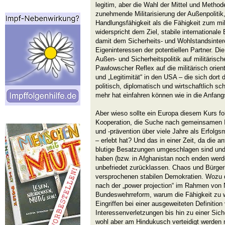
legitim, aber die Wahl der Mittel und Methode
zunehmende Militarisierung der Außenpolitik
Handlungsfähigkeit als die Fähigkeit zum mil
widerspricht dem Ziel, stabile internationa
damit dem Sicherheits- und Wohlstandsinte
Eigeninteressen der potentiellen Partner. Di
Außen- und Sicherheitspolitik auf militärisch
Pawlowscher Reflex auf die militärisch orien
und „Legitimität“ in den USA – die sich dort
politisch, diplomatisch und wirtschaftlich sc
mehr hat einfahren können wie in die Anfang
Aber wieso sollte ein Europa diesem Kurs fol
Kooperation, die Suche nach gemeinsamen I
und -prävention über viele Jahre als Erfolgsm
– erlebt hat? Und das in einer Zeit, da die 
blutige Besatzungen umgeschlagen sind un
haben (bzw. in Afghanistan noch enden werde
unbefriedet zurücklassen. Chaos und Bürgerk
versprochenen stabilen Demokratien. Wozu
nach der „power projection“ im Rahmen von 
Bundeswehrreform, warum die Fähigkeit zu w
Eingriffen bei einer ausgeweiteten Definitio
Interessenverletzungen bis hin zu einer Siche
wohl aber am Hindukusch verteidigt werden