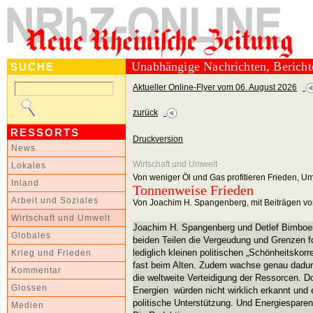
Unabhängige Nachrichten, Berich
SUCHE
Aktueller Online-Flyer vom 06. August 2026
zurück
RESSORTS
Druckversion
News
Wirtschaft und Umwelt
Lokales
Von weniger Öl und Gas profitieren Frieden, Um
Inland
Tonnenweise Frieden
Arbeit und Soziales
Von Joachim H. Spangenberg, mit Beiträgen vo
Wirtschaft und Umwelt
Joachim H. Spangenberg und Detlef Bimboes
Globales
beiden Teilen die Vergeudung und Grenzen fo
lediglich kleinen politischen „Schönheitskorr
Krieg und Frieden
fast beim Alten. Zudem wachse genau dadurc
Kommentar
die weltweite Verteidigung der Ressorcen. Do
Glossen
Energien würden nicht wirklich erkannt und
politische Unterstützung. Und Energiespare
Medien