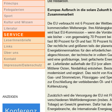
Die Redaktion.
Filmclips
Europas Aufbruch in die solare Zukunft b
Fotogalerien
Zusammenarbeit
Sport
Kultur und Wissen
Die EU verbraucht mit 6 Prozent der Weltbe
kommerziellen Weltenergie. Ihre Abhängigke
Literatur
wird laut EU-Kommission – wenn die Vorräte
SERVICE
wie bisher – von gegenwärtig 70 Prozent bei
LeserInnenbriefe
fast 80 Prozent für Öl und fast 70 Prozent 
Der rechtliche und größeren teils der plane
Links
Energiebinnenmarktes für den erforderlichen 
Über uns
abgeschlossen, der technische in vollem G
Kontakt
wird eine großräumige, breit gefächerte Ener
an Lieferländer außerhalb der EU (vor allem
Impressum/Datenschutz
Mittlerer Osten, Nordafrika) entstehen. Be
modernisiert und ergänzt. Das reicht von Kr
Gas- und Stromnetzen, Flüssiggas- und Spei
zur Erschließung der verbleibenden Öl- un
Kohlenutzung.
Zusätzlich wird die Versorgung der EU mit 
ANZEIGEN
verschiedenen Weltförderregionen (insbes. Al
Tobago) an Gewicht gewinnen. Dafür hat die 
Energiebranche, die Internationale Energiea