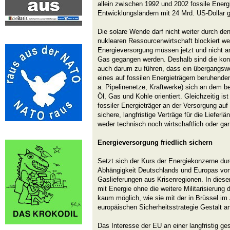
allein zwischen 1992 und 2002 fossile Energi
Entwicklungsländern mit 24 Mrd. US-Dollar g
Die solare Wende darf nicht weiter durch de
nuklearen Ressourcenwirtschaft blockiert w
Energieversorgung müssen jetzt und nicht a
Gas gegangen werden. Deshalb sind die ko
auch darum zu führen, dass ein übergangswe
eines auf fossilen Energieträgern beruhend
a. Pipelinenetze, Kraftwerke) sich an dem b
Öl, Gas und Kohle orientiert. Gleichzeitig ist
fossiler Energieträger an der Versorgung au
sichere, langfristige Verträge für die Lieferl
weder technisch noch wirtschaftlich oder gar
Energieversorgung friedlich sichern
Setzt sich der Kurs der Energiekonzerne du
Abhängigkeit Deutschlands und Europas von 
Gaslieferungen aus Krisenregionen. In diese
mit Energie ohne die weitere Militarisierung 
kaum möglich, wie sie mit der in Brüssel i
europäischen Sicherheitsstrategie Gestalt a
Das Interesse der EU an einer langfristig ge