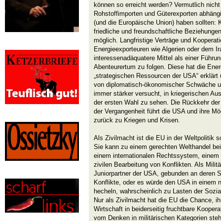
können so erreicht werden? Vermutlich nicht 
Rohstoffimporten und Güterexporten abhäng
(und die Europäische Union) haben sollten: 
friedliche und freundschaftliche Beziehungen
möglich. Langfristige Verträge und Kooperat
Energieexporteuren wie Algerien oder dem Ir
interessenadäquatere Mittel als einer Führun
Abenteurertum zu folgen. Diese hat die Ener
„strategischen Ressourcen der USA“ erklärt
von diplomatisch-ökonomischer Schwäche und
immer stärker versucht, in kriegerischen Au
der ersten Wahl zu sehen. Die Rückkehr der
der Vergangenheit führt die USA und ihre Mö
zurück zu Kriegen und Krisen.
Als Zivilmacht ist die EU in der Weltpolitik
Sie kann zu einem gerechten Welthandel bei
einem internationalen Rechtssystem, einem 
zivilen Bearbeitung von Konflikten. Als Mili
Juniorpartner der USA, gebunden an deren St
Konflikte, oder es würde den USA in einem 
hecheln, wahrscheinlich zu Lasten der Sozia
Nur als Zivilmacht hat die EU die Chance, ih
Wirtschaft in beiderseitig fruchtbare Kooper
vom Denken in militärischen Kategorien steh