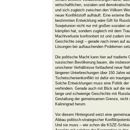
wirtschaftlichen, sozialen und demokratische
und sich zugleich zwischen den Völkern We
neuer Konfliktstoff aufhäuft. Eine externe B
bestimmten Entwicklung wäre Gift für Russ
Sowjetunion nicht nur mit großen sozialen u
kämpfen hat, sondern zugleich mit dem Trau
Machtverluste konfrontiert ist und zudem im
Geschichte zeigt – gerade nach innen auf auto
Lösungen bei auftauchenden Problemen setz
Die politische Macht kann hier auf tradierte
russischen Bevölkerung bauen, die insbeson
unsicherer Verhältnisse fortlaufend neue Na
längeren Unterbrechungen über 150 Jahre wä
Tschetschenienkonflikt ist dafür ein traurig
Solche Entwicklungen muss eine Politik de
verhindern. Gerade auch mit Blick auf die n
lange und schwierige Geschichte mit Russlan
Gestaltung der gemeinsamen Grenze, nicht 
Kaliningrad herum.
Vor diesem Hintergrund setzt eine gemeinsam
Abbau politisch-strategischer Konfliktpotentia
Und sie muss – wie schon die KSZE-Schluss