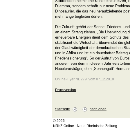
Stattdessen heimische Kohle einzusetzen, 
Dilemma, sondern schafft nur neue Probleme
Dinosaurier, die das neu heraufziehende postf
mehr lange begleiten dürfen.
Die Zukunft gehört der Sonne. Friedens- un
an einem Strang ziehen. „Die Überwindung d
erneuerbare Energien dient dem Schutz des
stabilisiert die Wirtschaft, überwindet die g
der Glaubwürdigkeit der demokratischen St
und in Afrika und ist ein dauerhafter Beitrag 
Friedenssicherung“. So der Aufruf von Euroso
anderem von dem in diesem Jahr verstorbene
Nobelpreisträger, dem „Sonnengott“ Herman
Online-Flyer Nr. 279 vom 07.12.2010
Druckversion
Startseite
nach oben
© 2026
NRhZ-Online - Neue Rheinische Zeitung