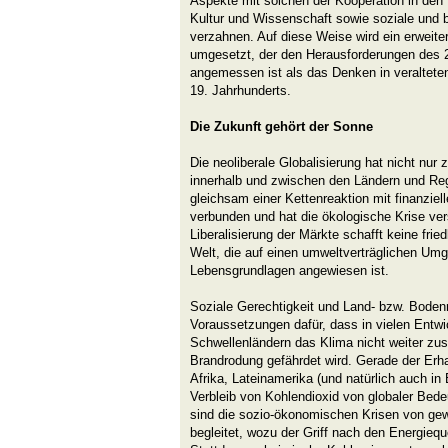
Aspekte mit solchen der Kooperation in den
Kultur und Wissenschaft sowie soziale und 
verzahnen. Auf diese Weise wird ein erweiter
umgesetzt, der den Herausforderungen des 2
angemessen ist als das Denken in veraltete
19. Jahrhunderts.
Die Zukunft gehört der Sonne
Die neoliberale Globalisierung hat nicht nur 
innerhalb und zwischen den Ländern und Reg
gleichsam einer Kettenreaktion mit finanziell
verbunden und hat die ökologische Krise vers
Liberalisierung der Märkte schafft keine frie
Welt, die auf einen umweltverträglichen Umg
Lebensgrundlagen angewiesen ist.
Soziale Gerechtigkeit und Land- bzw. Boden
Voraussetzungen dafür, dass in vielen Entwic
Schwellenländern das Klima nicht weiter zu
Brandrodung gefährdet wird. Gerade der Erha
Afrika, Lateinamerika (und natürlich auch in
Verbleib von Kohlendioxid von globaler Bede
sind die sozio-ökonomischen Krisen von gewa
begleitet, wozu der Griff nach den Energiequ