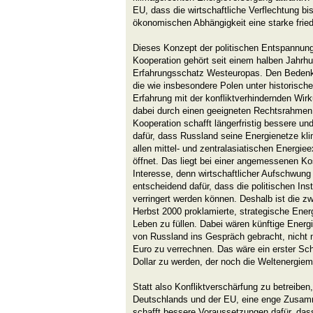
EU, dass die wirtschaftliche Verflechtung bi
ökonomischen Abhängigkeit eine starke fried
Dieses Konzept der politischen Entspannung 
Kooperation gehört seit einem halben Jahr
Erfahrungsschatz Westeuropas. Den Bedenke
die wie insbesondere Polen unter historisch
Erfahrung mit der konfliktverhindernden Wirku
dabei durch einen geeigneten Rechtsrahmen
Kooperation schafft längerfristig bessere u
dafür, dass Russland seine Energienetze kl
allen mittel- und zentralasiatischen Energie
öffnet. Das liegt bei einer angemessenen Ko
Interesse, denn wirtschaftlicher Aufschwung
entscheidend dafür, dass die politischen Inst
verringert werden können. Deshalb ist die 
Herbst 2000 proklamierte, strategische Energ
Leben zu füllen. Dabei wären künftige Energi
von Russland ins Gespräch gebracht, nicht m
Euro zu verrechnen. Das wäre ein erster Sc
Dollar zu werden, der noch die Weltenergiem
Statt also Konfliktverschärfung zu betreiben,
Deutschlands und der EU, eine enge Zusam
schafft bessere Voraussetzungen dafür, das