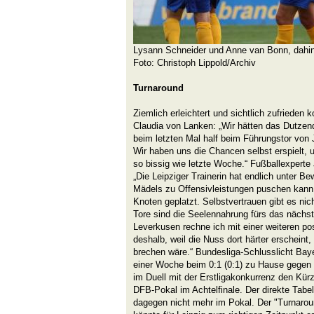
Lysann Schneider und Anne van Bonn, dahint
Foto: Christoph Lippold/Archiv
Turnaround
Ziemlich erleichtert und sichtlich zufrieden 
Claudia von Lanken: „Wir hätten das Dutzen
beim letzten Mal half beim Führungstor von 
Wir haben uns die Chancen selbst erspielt, 
so bissig wie letzte Woche.“ Fußballexperte 
„Die Leipziger Trainerin hat endlich unter Be
Mädels zu Offensivleistungen puschen kann. 
Knoten geplatzt. Selbstvertrauen gibt es ni
Tore sind die Seelennahrung fürs das nächst
Leverkusen rechne ich mit einer weiteren po
deshalb, weil die Nuss dort härter erscheint
brechen wäre.“ Bundesliga-Schlusslicht Bay
einer Woche beim 0:1 (0:1) zu Hause gege
im Duell mit der Erstligakonkurrenz den Kürz
DFB-Pokal im Achtelfinale. Der direkte Tabe
dagegen nicht mehr im Pokal. Der "Turnarou