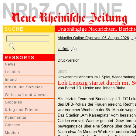
Unabhängige Nachrichten, Berich
SUCHE
Aktueller Online-Flyer vom 06. August 2026
zurück
RESSORTS
Druckversion
News
Sport
Lokales
Unwetter mit Abbruch im 1.Spiel, Wiederholung
Inland
Lok Leipzig startet durch mit 
Arbeit und Soziales
Von Bernd J.R. Henke und Johann Blaha
Wirtschaft und Umwelt
Als letztes Team hat Bundesligist 1. FC Lok
Globales
des DFB-Pokals der Frauen erreicht. Recht s
war vor einer Woche in der 65. Minute weg
Krieg und Frieden
Das Stadion „Am Kaiserplatz“ vom hessisch
Kommentar
Calden war voll Wasser geflutet. Gewitterst
Glossen
bewegungslos über eine Stunde über dem Spi
Nach etwa 45 Minuten Wartezeit ordnete Schi
Medien