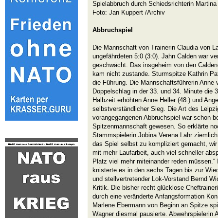
Spielabbruch durch Schiedsrichterin Martin
Foto: Jan Kuppert /Archiv
Abbruchspiel
Die Mannschaft von Trainerin Claudia von 
ungefährdeten 5:0 (3:0). Jahn Calden war ve
geschwächt. Das insgeheim von den Calden
kam nicht zustande. Sturmspitze Kathrin Pat
die Führung. Die Mannschaftsführerin Anne
Doppelschlag in der 33. und 34. Minute die 
Halbzeit erhöhten Anne Heller (48.) und Ange
selbstverständlicher Sieg. Die Art des Leipz
vorangegangenen Abbruchspiel war schon bed
Spitzenmannschaft gewesen. So erklärte no
Stammspielerin Jobina Verena Lahr ziemlich 
das Spiel selbst zu kompliziert gemacht, wir
mit mehr Laufarbeit, auch viel schneller abs
Platz viel mehr miteinander reden müssen.“
knisterte es in den sechs Tagen bis zur Wi
und stellvertretender Lok-Vorstand Bernd Wi
Kritik. Die bisher recht glücklose Cheftraine
durch eine veränderte Anfangsformation Kon
Marlene Ebermann von Beginn an Spitze spie
Wagner diesmal pausierte. Abwehrspielerin