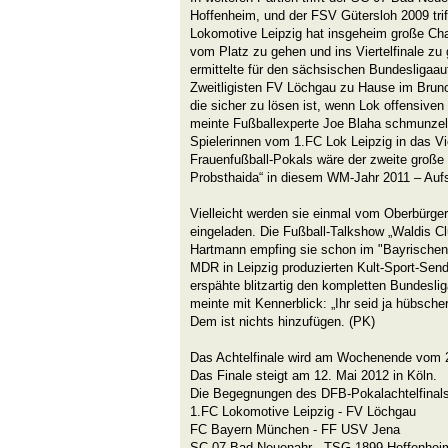
Hoffenheim, und der FSV Gütersloh 2009 tri
Lokomotive Leipzig hat insgeheim große Cha
vom Platz zu gehen und ins Viertelfinale zu
ermittelte für den sächsischen Bundesligaau
Zweitligisten FV Löchgau zu Hause im Bruno
die sicher zu lösen ist, wenn Lok offensiven
meinte Fußballexperte Joe Blaha schmunzel
Spielerinnen vom 1.FC Lok Leipzig in das Vi
Frauenfußball-Pokals wäre der zweite große 
Probsthaida“ in diesem WM-Jahr 2011 – Auf
Vielleicht werden sie einmal vom Oberbürger
eingeladen. Die Fußball-Talkshow „Waldis 
Hartmann empfing sie schon im "Bayrischen
MDR in Leipzig produzierten Kult-Sport-Se
erspähte blitzartig den kompletten Bundesli
meinte mit Kennerblick: „Ihr seid ja hübsche
Dem ist nichts hinzufügen. (PK)
Das Achtelfinale wird am Wochenende vom 2
Das Finale steigt am 12. Mai 2012 in Köln.
Die Begegnungen des DFB-Pokalachtelfinal
1.FC Lokomotive Leipzig - FV Löchgau
FC Bayern München - FF USV Jena
SC 07 Bad Neuenahr - TSG 1899 Hoffenhei