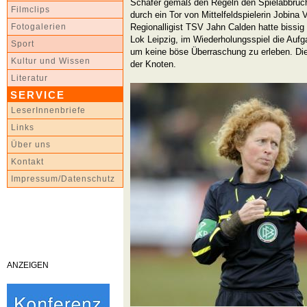
Schäfer gemäß den Regeln den Spielabbruch 
Filmclips
durch ein Tor von Mittelfeldspielerin Jobina 
Regionalligist TSV Jahn Calden hatte bissig 
Fotogalerien
Lok Leipzig, im Wiederholungsspiel die Auf
Sport
um keine böse Überraschung zu erleben. Die
Kultur und Wissen
der Knoten.
Literatur
SERVICE
LeserInnenbriefe
Links
Über uns
Kontakt
Impressum/Datenschutz
ANZEIGEN