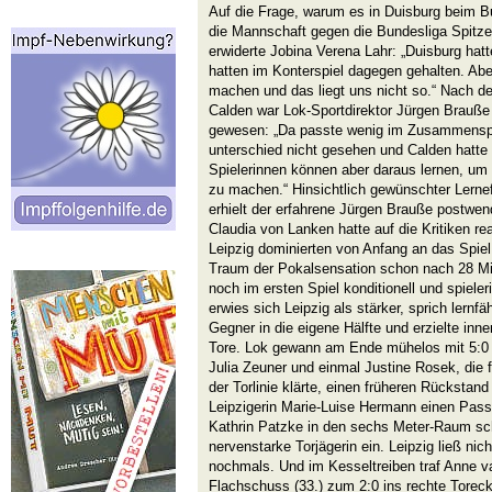
Auf die Frage, warum es in Duisburg beim Bu
die Mannschaft gegen die Bundesliga Spitze
erwiderte Jobina Verena Lahr: „Duisburg hatte
hatten im Konterspiel dagegen gehalten. Abe
machen und das liegt uns nicht so.“ Nach d
Calden war Lok-Sportdirektor Jürgen Brauße 
gewesen: „Da passte wenig im Zusammenspi
unterschied nicht gesehen und Calden hatte
Spielerinnen können aber daraus lernen, um
zu machen.“ Hinsichtlich gewünschter Lerne
erhielt der erfahrene Jürgen Brauße postwen
Claudia von Lanken hatte auf die Kritiken rea
Leipzig dominierten von Anfang an das Spie
Traum der Pokalsensation schon nach 28 Min
noch im ersten Spiel konditionell und spieler
erwies sich Leipzig als stärker, sprich lernfä
Gegner in die eigene Hälfte und erzielte inn
Tore. Lok gewann am Ende mühelos mit 5:0 
Julia Zeuner und einmal Justine Rosek, die 
der Torlinie klärte, einen früheren Rückstand 
Leipzigerin Marie-Luise Hermann einen Pass
Kathrin Patzke in den sechs Meter-Raum sch
nervenstarke Torjägerin ein. Leipzig ließ nic
nochmals. Und im Kesseltreiben traf Anne v
Flachschuss (33.) zum 2:0 ins rechte Toreck