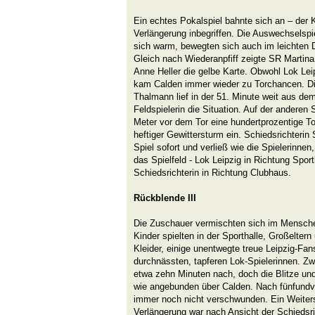
Ein echtes Pokalspiel bahnte sich an – der 
Verlängerung inbegriffen. Die Auswechselspi
sich warm, bewegten sich auch im leichten D
Gleich nach Wiederanpfiff zeigte SR Martina
Anne Heller die gelbe Karte. Obwohl Lok Lei
kam Calden immer wieder zu Torchancen. Die
Thalmann lief in der 51. Minute weit aus dem
Feldspielerin die Situation. Auf der anderen
Meter vor dem Tor eine hundertprozentige To
heftiger Gewittersturm ein. Schiedsrichterin
Spiel sofort und verließ wie die Spielerinnen,
das Spielfeld - Lok Leipzig in Richtung Spor
Schiedsrichterin in Richtung Clubhaus.
Rückblende III
Die Zuschauer vermischten sich im Mensche
Kinder spielten in der Sporthalle, Großeltern
Kleider, einige unentwegte treue Leipzig-Fan
durchnässten, tapferen Lok-Spielerinnen. Zw
etwa zehn Minuten nach, doch die Blitze und
wie angebunden über Calden. Nach fünfundvi
immer noch nicht verschwunden. Ein Weiters
Verlängerung war nach Ansicht der Schiedsri