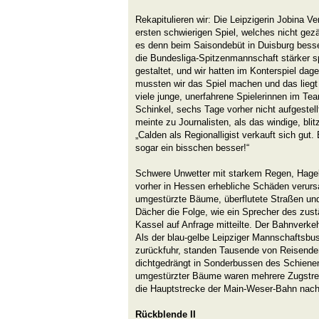
Rekapitulieren wir: Die Leipzigerin Jobina V
ersten schwierigen Spiel, welches nicht gez
es denn beim Saisondebüt in Duisburg besse
die Bundesliga-Spitzenmannschaft stärker sp
gestaltet, und wir hatten im Konterspiel dag
mussten wir das Spiel machen und das liegt
viele junge, unerfahrene Spielerinnen im Tea
Schinkel, sechs Tage vorher nicht aufgestell
meinte zu Journalisten, als das windige, bli
„Calden als Regionalligist verkauft sich gut. B
sogar ein bisschen besser!“
Schwere Unwetter mit starkem Regen, Hage
vorher in Hessen erhebliche Schäden verurs
umgestürzte Bäume, überflutete Straßen un
Dächer die Folge, wie ein Sprecher des zust
Kassel auf Anfrage mitteilte. Der Bahnverke
Als der blau-gelbe Leipziger Mannschaftsbus
zurückfuhr, standen Tausende von Reisend
dichtgedrängt in Sonderbussen des Schiene
umgestürzter Bäume waren mehrere Zugstrec
die Hauptstrecke der Main-Weser-Bahn nach
Rückblende II