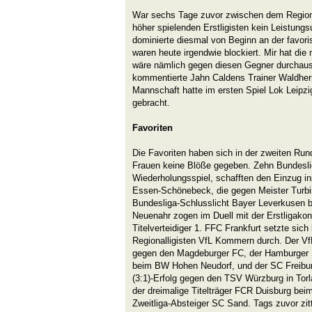
War sechs Tage zuvor zwischen dem Region
höher spielenden Erstligisten kein Leistung
dominierte diesmal von Beginn an der favori
waren heute irgendwie blockiert. Mir hat die 
wäre nämlich gegen diesen Gegner durchau
kommentierte Jahn Caldens Trainer Waldherr 
Mannschaft hatte im ersten Spiel Lok Leipzi
gebracht.
Favoriten
Die Favoriten haben sich in der zweiten Ru
Frauen keine Blöße gegeben. Zehn Bundeslig
Wiederholungsspiel, schafften den Einzug in
Essen-Schönebeck, die gegen Meister Turbin
Bundesliga-Schlusslicht Bayer Leverkusen 
Neuenahr zogen im Duell mit der Erstligako
Titelverteidiger 1. FFC Frankfurt setzte sich 
Regionalligisten VfL Kommern durch. Der VfL
gegen den Magdeburger FC, der Hamburger S
beim BW Hohen Neudorf, und der SC Freiburg
(3:1)-Erfolg gegen den TSV Würzburg in Tor
der dreimalige Titelträger FCR Duisburg bei
Zweitliga-Absteiger SC Sand. Tags zuvor zit