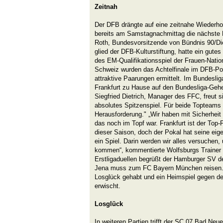
Zeitnah
Der DFB drängte auf eine zeitnahe Wiederho
bereits am Samstagnachmittag die nächste 
Roth, Bundesvorsitzende von Bündnis 90/Di
glied der DFB-Kulturstiftung, hatte ein gute
des EM-Qualifikationsspiel der Frauen-Nati
Schweiz wurden das Achtelfinale im DFB-Po
attraktive Paarungen ermittelt. Im Bundesligad
Frankfurt zu Hause auf den Bundesliga-Gehe
Siegfried Dietrich, Manager des FFC, freut si
absolutes Spitzenspiel. Für beide Topteams i
Herausforderung." „Wir haben mit Sicherhe
das noch im Topf war. Frankfurt ist der Top-F
dieser Saison, doch der Pokal hat seine ei
ein Spiel. Darin werden wir alles versuchen
kommen“, kommentierte Wolfsburgs Trainer R
Erstligaduellen begrüßt der Hamburger SV 
Jena muss zum FC Bayern München reisen. 
Losglück gehabt und ein Heimspiel gegen den
erwischt.
Losglück
In weiteren Partien trifft der SC 07 Bad Ne