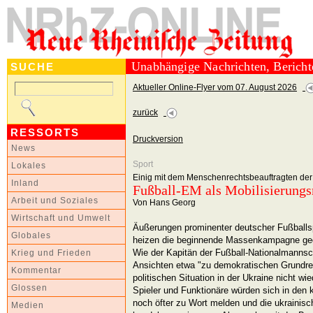
Unabhängige Nachrichten, Berich
SUCHE
Aktueller Online-Flyer vom 07. August 2026
zurück
RESSORTS
Druckversion
News
Sport
Lokales
Einig mit dem Menschenrechtsbeauftragten de
Inland
Fußball-EM als Mobilisierungs
Arbeit und Soziales
Von Hans Georg
Wirtschaft und Umwelt
Äußerungen prominenter deutscher Fußballspi
Globales
heizen die beginnende Massenkampagne geg
Wie der Kapitän der Fußball-Nationalmannscha
Krieg und Frieden
Ansichten etwa "zu demokratischen Grundrec
Kommentar
politischen Situation in der Ukraine nicht w
Glossen
Spieler und Funktionäre würden sich in d
noch öfter zu Wort melden und die ukrainisch
Medien