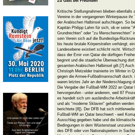
Zu Gast bei Freunden
Kritische Stellungnahmen blieben ebenfalls 
Vereine in der vergangenen Winterpause ihr T
der Arabischen Halbinsel aufschlugen. So be
Kapitän Philipp Lahm für sich, ob er seine 
Grundrechten" oder "zu Menschenrechten" in
sein Verein sich auf die Bundesliga-Rückrun
bis heute brutale Körperstrafen verhängt; ei
Landesebene existiert schlicht nicht. Wirtsc
dass der Emir von Qatar die dürftigen Freih
beginnt und die staatliche Überwachung dort 
gesamten Arabischen Halbinsel gilt.[7] Auch
Christoph Metzelder trainierte im Winter in Q
gegen die Armee-Fußballmannschaft durch. Di
waren letztes Jahr an der Niederschlagung de
Die Vergabe der Fußball-WM 2022 an Qatar ha
hervorgerufen - unter anderem, weil 87 Proz
es handelt sich um ausländische Arbeitskräfte
und als "moderne Sklaven" gehalten werden 
berichtete [8]). Der DFB hat sich mittlerweil
Fußball-WM an Qatar beschwert - weil Korru
Ausschlag gegeben habe und die klimatischen
Bedingungen in dem Wüstenstaat unzureiche
des DFB oder von Nationalspielern in Sach