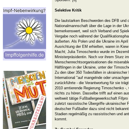
Selektive Kritik
Die lautstarken Beschwerden des DFB und 
Nationalmannschaft über die Lage in der Ukr
bemerkenswert, weil sich Verband und Spiel
Vergabe noch während der Qualifikationspha
äußerten. Als Polen und die Ukraine im April
Ausrichtung der EM erhielten, waren in Kiew
Macht; Julia Timoschenko wurde im Dezem
Ministerpräsidentin. Noch vor ihrem Sturz i
Menschenrechtsorganisationen die miserable
Häftlingen in der Ukraine, unter der Timosch
Zu den über 350 Todesfällen in ukrainischer 
International "auf mangelnde oder unsachg
zurückführte - die Verantwortung für sie trä
2010 amtierende Regierung Timoschenko -, 
nichts zu hören. Dasselbe trifft auf einen au
weltweit tätige Fußballergewerkschaft Fifpro 
zuletzt rassistische Übergriffe ukrainischer
deutscher Fußballer dazu sind nicht bekann
Stadien regelmäßig zu rassistischen und an
kommt.