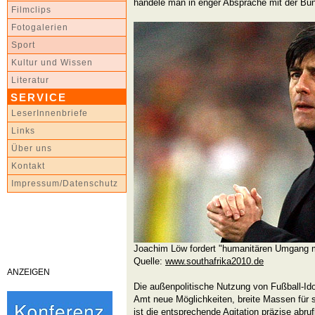
handele man in enger Absprache mit der Bu
Filmclips
Fotogalerien
Sport
Kultur und Wissen
Literatur
SERVICE
LeserInnenbriefe
Links
Über uns
Kontakt
Impressum/Datenschutz
Joachim Löw fordert "humanitären Umgang 
Quelle:
www.southafrika2010.de
ANZEIGEN
Die außenpolitische Nutzung von Fußball-Id
Amt neue Möglichkeiten, breite Massen für s
ist die entsprechende Agitation präzise abru