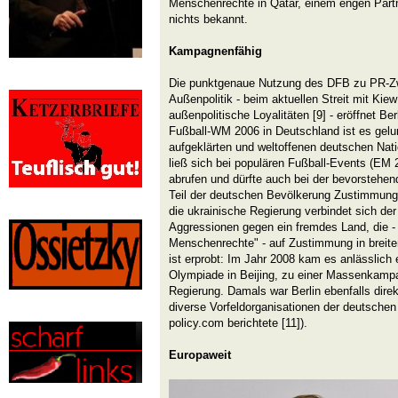
Menschenrechte in Qatar, einem engen Partne
nichts bekannt.
Kampagnenfähig
Die punktgenaue Nutzung des DFB zu PR-Z
Außenpolitik - beim aktuellen Streit mit Ki
außenpolitische Loyalitäten [9] - eröffnet Be
Fußball-WM 2006 in Deutschland ist es gelu
aufgeklärten und weltoffenen deutschen Nati
ließ sich bei populären Fußball-Events (EM
abrufen und dürfte auch bei der bevorstehe
Teil der deutschen Bevölkerung Zustimmung
die ukrainische Regierung verbindet sich de
Aggressionen gegen ein fremdes Land, die - v
Menschenrechte" - auf Zustimmung in brei
ist erprobt: Im Jahr 2008 kam es anlässlich 
Olympiade in Beijing, zu einer Massenkamp
Regierung. Damals war Berlin ebenfalls direk
diverse Vorfeldorganisationen der deutschen
policy.com berichtete [11]).
Europaweit