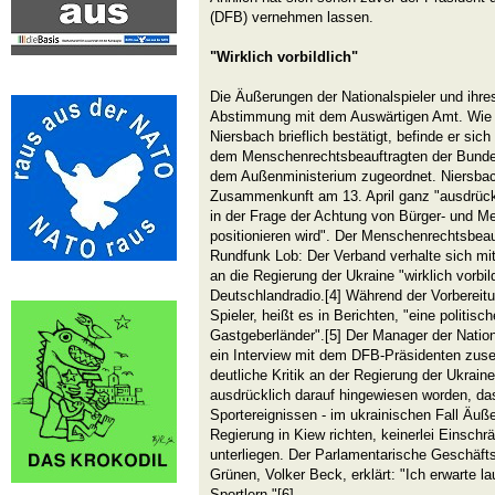
(DFB) vernehmen lassen.
"Wirklich vorbildlich"
Die Äußerungen der Nationalspieler und ihres
Abstimmung mit dem Auswärtigen Amt. Wie
Niersbach brieflich bestätigt, befinde er sic
dem Menschenrechtsbeauftragten der Bundes
dem Außenministerium zugeordnet. Niersbach
Zusammenkunft am 13. April ganz "ausdrück
in der Frage der Achtung von Bürger- und M
positionieren wird". Der Menschenrechtsbea
Rundfunk Lob: Der Verband verhalte sich mi
an die Regierung der Ukraine "wirklich vorbild
Deutschlandradio.[4] Während der Vorbereitu
Spieler, heißt es in Berichten, "eine politis
Gastgeberländer".[5] Der Manager der Nation
ein Interview mit dem DFB-Präsidenten zuse
deutliche Kritik an der Regierung der Ukrain
ausdrücklich darauf hingewiesen worden, da
Sportereignissen - im ukrainischen Fall Äuß
Regierung in Kiew richten, keinerlei Einsch
unterliegen. Der Parlamentarische Geschäft
Grünen, Volker Beck, erklärt: "Ich erwarte la
Sportlern."[6]