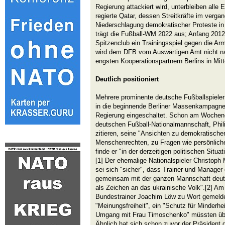
Regierung attackiert wird, unterbleiben alle
regierte Qatar, dessen Streitkräfte im verga
Niederschlagung demokratischer Proteste in 
trägt die Fußball-WM 2022 aus; Anfang 2012 
Spitzenclub ein Trainingsspiel gegen die Ar
wird dem DFB vom Auswärtigen Amt nicht na
engsten Kooperationspartnern Berlins in Mitt
Deutlich positioniert
Mehrere prominente deutsche Fußballspieler
in die beginnende Berliner Massenkampagne
Regierung eingeschaltet. Schon am Wochenen
deutschen Fußball-Nationalmannschaft, Phil
zitieren, seine "Ansichten zu demokratische
Menschenrechten, zu Fragen wie persönlicher
finde er "in der derzeitigen politischen Situat
[1] Der ehemalige Nationalspieler Christoph 
sei sich "sicher", dass Trainer und Manager
gemeinsam mit der ganzen Mannschaft deutli
als Zeichen an das ukrainische Volk".[2] Am
Bundestrainer Joachim Löw zu Wort gemeldet.
"Meinungsfreiheit", ein "Schutz für Minderhe
Umgang mit Frau Timoschenko" müssten übera
Ähnlich hat sich schon zuvor der Präsident