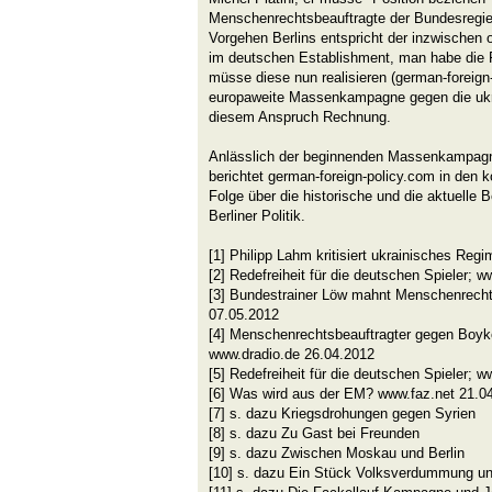
Menschenrechtsbeauftragte der Bundesregie
Vorgehen Berlins entspricht der inzwischen
im deutschen Establishment, man habe die F
müsse diese nun realisieren (german-foreign-
europaweite Massenkampagne gegen die ukr
diesem Anspruch Rechnung.
Anlässlich der beginnenden Massenkampagn
berichtet german-foreign-policy.com in den
Folge über die historische und die aktuelle 
Berliner Politik.
[1] Philipp Lahm kritisiert ukrainisches Re
[2] Redefreiheit für die deutschen Spieler; 
[3] Bundestrainer Löw mahnt Menschenrechte
07.05.2012
[4] Menschenrechtsbeauftragter gegen Boyk
www.dradio.de 26.04.2012
[5] Redefreiheit für die deutschen Spieler; 
[6] Was wird aus der EM? www.faz.net 21.0
[7] s. dazu Kriegsdrohungen gegen Syrien
[8] s. dazu Zu Gast bei Freunden
[9] s. dazu Zwischen Moskau und Berlin
[10] s. dazu Ein Stück Volksverdummung un