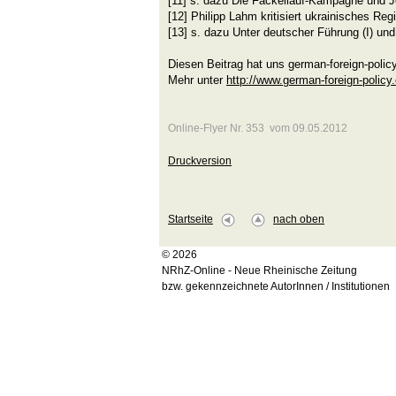
[11] s. dazu Die Fackellauf-Kampagne und Je
[12] Philipp Lahm kritisiert ukrainisches R
[13] s. dazu Unter deutscher Führung (I) und
Diesen Beitrag hat uns german-foreign-policy
Mehr unter
http://www.german-foreign-policy
Online-Flyer Nr. 353 vom 09.05.2012
Druckversion
Startseite
nach oben
© 2026
NRhZ-Online - Neue Rheinische Zeitung
bzw. gekennzeichnete AutorInnen / Institutionen