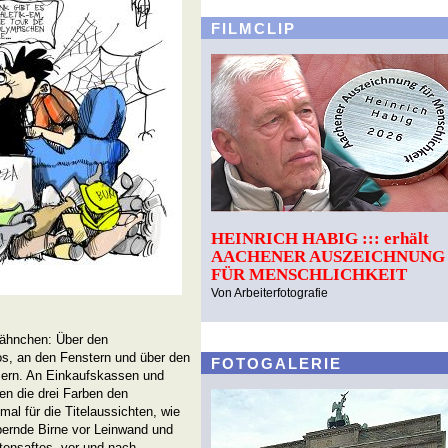
FILMCLIP
HEINRICH HABIG ::: erhält
AACHENER AUSZEICHNUNG
FÜR MENSCHLICHKEIT
Von Arbeiterfotografie
Fähnchen: Über den
os, an den Fenstern und über den
FOTOGALERIE
ern. An Einkaufskassen und
en die drei Farben den
al für die Titelaussichten, wie
iebernde Birne vor Leinwand und
tensaftes, vor und nach