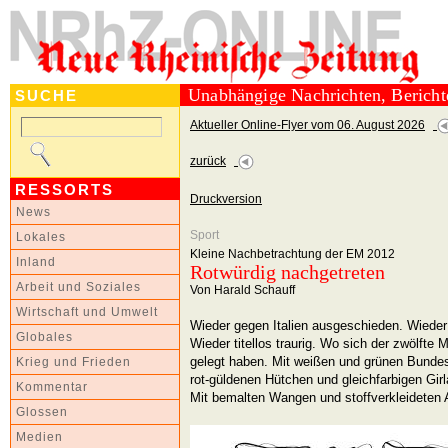
Unabhängige Nachrichten, Berich
SUCHE
Aktueller Online-Flyer vom 06. August 2026
zurück
RESSORTS
Druckversion
News
Sport
Lokales
Kleine Nachbetrachtung der EM 2012
Inland
Rotwürdig nachgetreten
Arbeit und Soziales
Von Harald Schauff
Wirtschaft und Umwelt
Wieder gegen Italien ausgeschieden. Wieder
Globales
Wieder titellos traurig. Wo sich der zwölfte
gelegt haben. Mit weißen und grünen Bundes
Krieg und Frieden
rot-güldenen Hütchen und gleichfarbigen Gir
Kommentar
Mit bemalten Wangen und stoffverkleideten 
Glossen
Medien