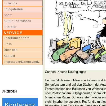
Filmclips
Fotogalerien
Sport
Kultur und Wissen
Literatur
SERVICE
LeserInnenbriefe
Links
Über uns
Kontakt
Impressum/Datenschutz
Cartoon: Kostas Koufogiorgos
Und natürlich einem Meer von Fahnen und 
Seitenfenstern und auf den Dächern der Aut
Fensterbänken und Balkonen von Wohnhäus
ANZEIGEN
über Postschaltern. Allgegenwärtig schmück
öffentlichen Raum. Schwarz steht wieder einm
sich hinterher herausstellt. Rot für die mitf
Bildschirm. Und Gold für die Farbe des Gers