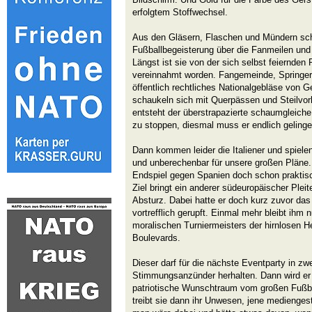
erfolgtem Stoffwechsel.
Aus den Gläsern, Flaschen und Mündern schä
Fußballbegeisterung über die Fanmeilen und
Längst ist sie von der sich selbst feiernden 
vereinnahmt worden. Fangemeinde, Springe
öffentlich rechtliches Nationalgebläse von
schaukeln sich mit Querpässen und Steilvor
entsteht der überstrapazierte schaumgleiche
zu stoppen, diesmal muss er endlich gelinge
Dann kommen leider die Italiener und spiele
und unberechenbar für unsere großen Pläne.
Endspiel gegen Spanien doch schon praktis
Ziel bringt ein anderer südeuropäischer Ple
Absturz. Dabei hatte er doch kurz zuvor das
vortrefflich gerupft. Einmal mehr bleibt ihm n
moralischen Turniermeisters der hirnlosen H
Boulevards.
Dieser darf für die nächste Eventparty in zwe
Stimmungsanzünder herhalten. Dann wird er 
patriotische Wunschtraum vom großen Fußbal
treibt sie dann ihr Unwesen, jene mediengest