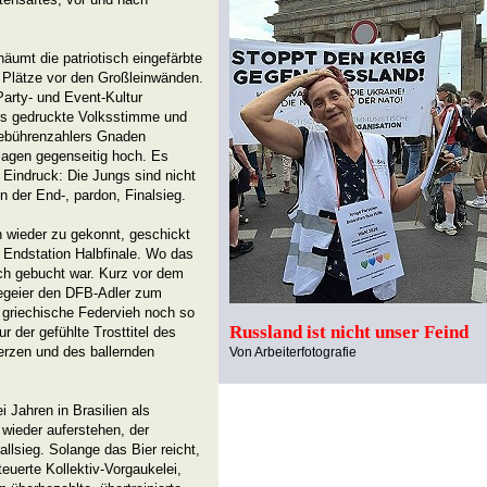
umt die patriotisch eingefärbte
 Plätze vor den Großleinwänden.
Party- und Event-Kultur
rs gedruckte Volksstimme und
 Gebührenzahlers Gnaden
lagen gegenseitig hoch. Es
 Eindruck: Die Jungs sind nicht
n der End-, pardon, Finalsieg.
n wieder zu gekonnt, geschickt
 Endstation Halbfinale. Wo das
ch gebucht war. Kurz vor dem
itegeier den DFB-Adler zum
 griechische Federvieh noch so
Russland ist nicht unser Feind
ur der gefühlte Trosttitel des
erzen und des ballernden
Von Arbeiterfotografie
i Jahren in Brasilien als
wieder auferstehen, der
lsieg. Solange das Bier reicht,
euerte Kollektiv-Vorgaukelei,