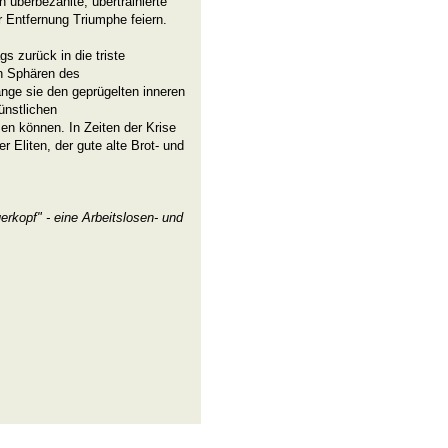
überbezahlte, übertrainierte
r Entfernung Triumphe feiern.
s zurück in die triste
den Sphären des
nge sie den geprügelten inneren
ünstlichen
en können. In Zeiten der Krise
 Eliten, der gute alte Brot- und
erkopf" - eine Arbeitslosen- und