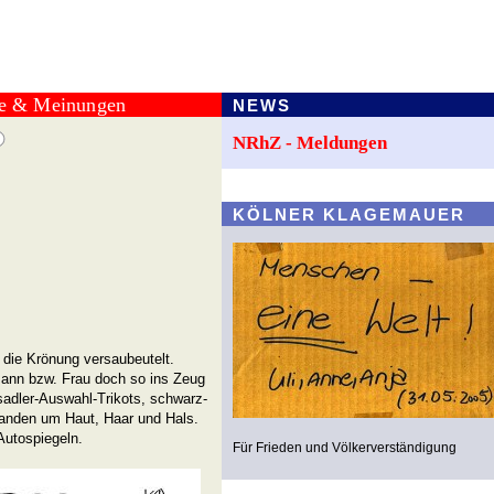
te & Meinungen
NEWS
NRhZ - Meldungen
KÖLNER KLAGEMAUER
 die Krönung versaubeutelt.
 Mann bzw. Frau doch so ins Zeug
adler-Auswahl-Trikots, schwarz-
landen um Haut, Haar und Hals.
Autospiegeln.
Für Frieden und Völkerverständigung