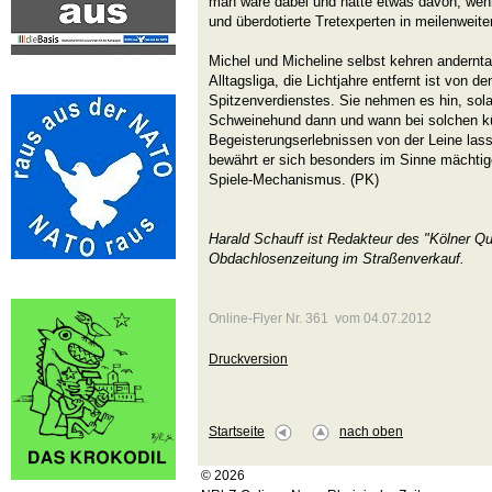
man wäre dabei und hätte etwas davon, wenn 
und überdotierte Tretexperten in meilenweite
Michel und Micheline selbst kehren anderntag
Alltagsliga, die Lichtjahre entfernt ist von 
Spitzenverdienstes. Sie nehmen es hin, sola
Schweinehund dann und wann bei solchen k
Begeisterungserlebnissen von der Leine lass
bewährt er sich besonders im Sinne mächtiger
Spiele-Mechanismus. (PK)
Harald Schauff ist Redakteur des "Kölner Qu
Obdachlosenzeitung im Straßenverkauf.
Online-Flyer Nr. 361 vom 04.07.2012
Druckversion
Startseite
nach oben
© 2026