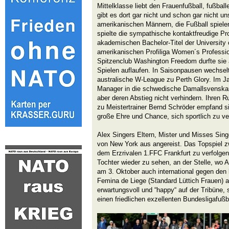
Mittelklasse liebt den Frauenfußball, fußba
gibt es dort gar nicht und schon gar nicht u
amerikanischen Männern, die Fußball spiele
spielte die sympathische kontaktfreudige Pro
akademischen Bachelor-Titel der University 
amerikanischen Profiliga Women´s Profess
Spitzenclub Washington Freedom durfte sie a
Spielen auflaufen. In Saisonpausen wechselte
australische W-League zu Perth Glory. Im Jan
Manager in die schwedische Damallsvenskan 
aber deren Abstieg nicht verhindern. Ihren
zu Meistertrainer Bernd Schröder empfand s
große Ehre und Chance, sich sportlich zu ve
Alex Singers Eltern, Mister und Misses Singe
von New York aus angereist. Das Topspiel 
dem Erzrivalen 1.FFC Frankfurt zu verfolgen 
Tochter wieder zu sehen, an der Stelle, wo 
am 3. Oktober auch international gegen den
Femina de Liege (Standard Lüttich Frauen) a
erwartungsvoll und “happy“ auf der Tribüne,
einen friedlichen exzellenten Bundesligafußba