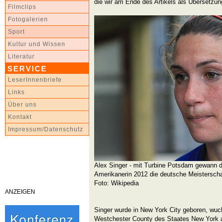
die wir am Ende des Artikels als Übersetzung
Filmclips
Fotogalerien
Sport
Kultur und Wissen
Literatur
SERVICE
LeserInnenbriefe
Links
Über uns
Kontakt
Impressum/Datenschutz
Alex Singer - mit Turbine Potsdam gewann d
Amerikanerin 2012 die deutsche Meisterscha
Foto: Wikipedia
ANZEIGEN
Singer wurde in New York City geboren, wuch
Westchester County des Staates New York au