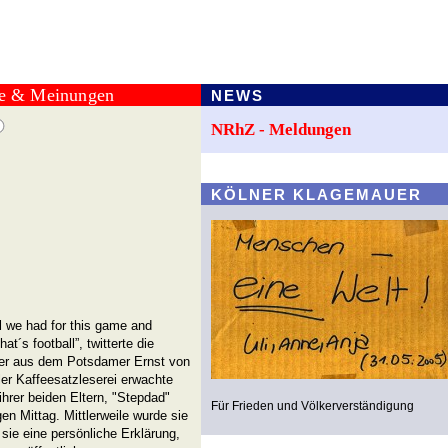
te & Meinungen
NEWS
NRhZ - Meldungen
KÖLNER KLAGEMAUER
ll we had for this game and
at´s football”, twitterte die
ger aus dem Potsdamer Ernst von
er Kaffeesatzleserei erwachte
ihrer beiden Eltern, "Stepdad"
Für Frieden und Völkerverständigung
en Mittag. Mittlerweile wurde sie
sie eine persönliche Erklärung,