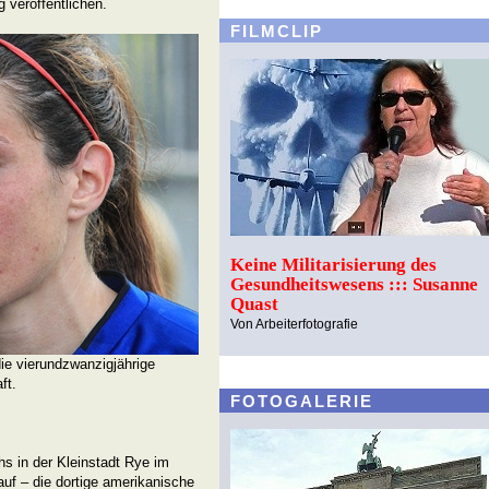
 veröffentlichen.
FILMCLIP
Keine Militarisierung des
Gesundheitswesens ::: Susanne
Quast
Von Arbeiterfotografie
ie vierundzwanzigjährige
ft.
FOTOGALERIE
s in der Kleinstadt Rye im
f – die dortige amerikanische