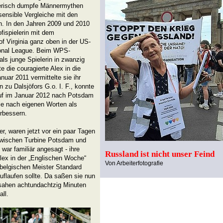
llerisch dumpfe Männermythen
nsensible Vergleiche mit den
n. In den Jahren 2009 und 2010
fispielerin mit dem
of Virginia ganz oben in der US-
ional League. Beim WPS-
ls junge Spielerin in zwanzig
 die couragierte Alex in die
uar 2011 vermittelte sie ihr
zu Dalsjöfors G.o. I. F., konnte
 Ruf im Januar 2012 nach Potsdam
ie nach eigenen Worten als
rbessern.
r, waren jetzt vor ein paar Tagen
zwischen Turbine Potsdam und
war familiär angesagt - ihre
Russland ist nicht unser Feind
Alex in der „Englischen Woche“
Von Arbeiterfotografie
 belgischen Meister Standard
uflaufen sollte. Da saßen sie nun
 sahen achtundachtzig Minuten
ll.