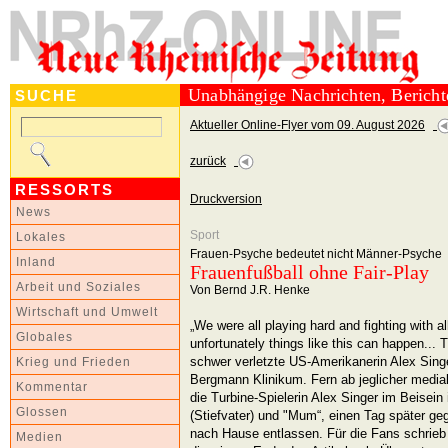
Unabhängige Nachrichten, Berich
SUCHE
Aktueller Online-Flyer vom 09. August 2026
zurück
RESSORTS
Druckversion
News
Sport
Lokales
Frauen-Psyche bedeutet nicht Männer-Psyche
Inland
Frauenfußball ohne Fair-Play
Arbeit und Soziales
Von Bernd J.R. Henke
Wirtschaft und Umwelt
„We were all playing hard and fighting with a
Globales
unfortunately things like this can happen... Th
schwer verletzte US-Amerikanerin Alex Sin
Krieg und Frieden
Bergmann Klinikum. Fern ab jeglicher medial
Kommentar
die Turbine-Spielerin Alex Singer im Beisein 
Glossen
(Stiefvater) und "Mum“, einen Tag später geg
nach Hause entlassen. Für die Fans schrieb 
Medien