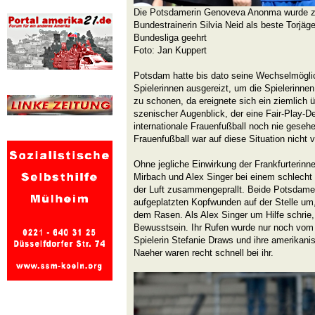
Die Potsdamerin Genoveva Anonma wurde z
Bundestrainerin Silvia Neid als beste Torjäge
Bundesliga geehrt
Foto: Jan Kuppert
Potsdam hatte bis dato seine Wechselmöglich
Spielerinnen ausgereizt, um die Spielerinne
zu schonen, da ereignete sich ein ziemlich
szenischer Augenblick, der eine Fair-Play-De
internationale Frauenfußball noch nie geseh
Frauenfußball war auf diese Situation nicht v
Ohne jegliche Einwirkung der Frankfurterinn
Mirbach und Alex Singer bei einem schlecht 
der Luft zusammengeprallt. Beide Potsdamer
aufgeplatzten Kopfwunden auf der Stelle um
dem Rasen. Als Alex Singer um Hilfe schrie
Bewusstsein. Ihr Rufen wurde nur noch vom 
Spielerin Stefanie Draws und ihre amerikani
Naeher waren recht schnell bei ihr.