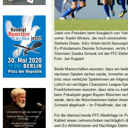
Jubel von Potsdam beim Ausgleich von Yuki O
vorne: Keelin Winters, die noch unversehrte 
Stefanie Draws, links hinten leicht fassungs
Ex-Potsdamerin Desirée Schumann, rechts h
Stürmerin Sandra Smisek mit der FFC-Defens
Foto: Jan Kuppert
Beide Mannschaften wussten, dass ein bedin
nächsten Spielen rächen würde, immerhin wa
trotz neun verletzter Spielerinnen am folge
Lüttich ein wichtiges Champions League-Spie
Frankfurterinnen wussten, dass eine zu star
beim Pokalspiel gegen Bayern München nicht
würde, denn die Münchnerinnen hatten ihnen
Schneid abgekauft – im Pokalfinale, das tat
Für die überraschende FFC-Niederlage im Po
Kahlert etwas zeitverschoben nachträglich 
sein Ex-Athletiktrainer und Nachfolger Dahm 