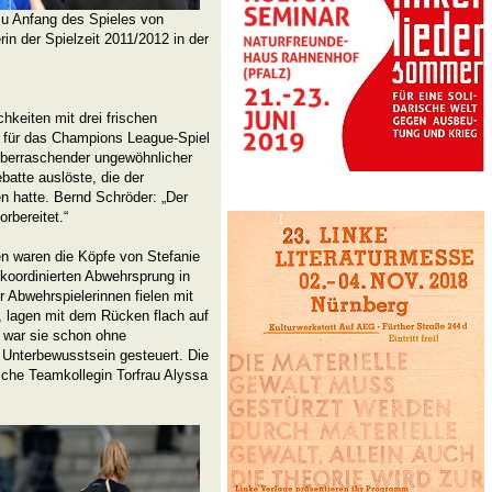
u Anfang des Spieles von
rin der Spielzeit 2011/2012 in der
keiten mit drei frischen
n für das Champions League-Spiel
 überraschender ungewöhnlicher
batte auslöste, die der
en hatte. Bernd Schröder: „Der
orbereitet.“
en waren die Köpfe von Stefanie
koordinierten Abwehrsprung in
 Abwehrspielerinnen fielen mit
, lagen mit dem Rücken flach auf
, war sie schon ohne
Unterbewusstsein gesteuert. Die
sche Teamkollegin Torfrau Alyssa