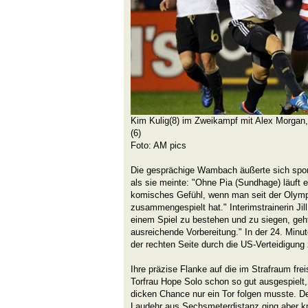
Kim Kulig(8) im Zweikampf mit Alex Morgan,
(6)
Foto: AM pics
Die gesprächige Wambach äußerte sich spon
als sie meinte: "Ohne Pia (Sundhage) läuft es
komisches Gefühl, wenn man seit der Olympi
zusammengespielt hat." Interimstrainerin Jil
einem Spiel zu bestehen und zu siegen, geh
ausreichende Vorbereitung." In der 24. Minu
der rechten Seite durch die US-Verteidigung
Ihre präzise Flanke auf die im Strafraum fr
Torfrau Hope Solo schon so gut ausgespielt,
dicken Chance nur ein Tor folgen musste. 
Laudehr aus Sechsmeterdistanz ging aber k