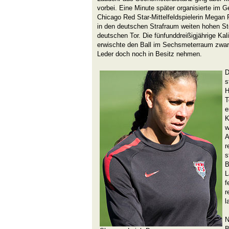
vorbei. Eine Minute später organisierte im
Chicago Red Star-Mittelfeldspielerin Megan R
in den deutschen Strafraum weiten hohen St
deutschen Tor. Die fünfunddreißigjährige Kal
erwischte den Ball im Sechsmeterraum zwar,
Leder doch noch in Besitz nehmen.
D
s
H
T
e
K
w
A
r
s
B
L
f
r
l
N
B