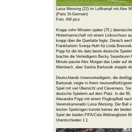
Luisa Wensing (22) im Luftkampf mit Alex 
(Paris St-Germain)
Foto: AM pics
Knapp zehn Minuten später (75.) überraschte
Hintermannschaft mit einem Linksschuss au
knapp über die Querlatte fegte. Danach wec
Frankfurterin Svenja Huth für Linda Bresoni
Popp für die bis dato beste deutsche Spieler
brachte die Verteidigerin Becky Sauerbrunn f
Minute passte Alex Morgan das Leder auf d
Wambach, aber Saskia Bartusiak stoppte di
Deutschlands Innenverteidigerin, die dreißigj
Bartusiak zeigte in ihrem neunundfünfzigste
Spiel mit viel Übersicht und Cleverness. Sie
deutsche Spielerin auf dem Platz. In der 85. M
Alexandra Popp mit einem Flugkopfball nach
Vereinskameradin Luisa Wensing. Der Ball ve
letzten Spielzügen konnte keines der beid
Spiel der beiden FIFA/Cola Weltranglisten 
Unentschieden 1:1.