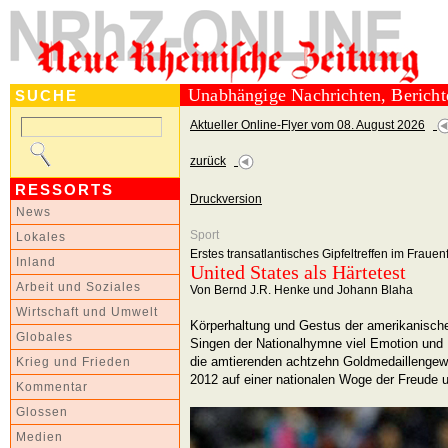
Unabhängige Nachrichten, Berich
SUCHE
Aktueller Online-Flyer vom 08. August 2026
zurück
RESSORTS
Druckversion
News
Sport
Lokales
Erstes transatlantisches Gipfeltreffen im Frauen
Inland
United States als Härtetest
Arbeit und Soziales
Von Bernd J.R. Henke und Johann Blaha
Wirtschaft und Umwelt
Körperhaltung und Gestus der amerikanische
Globales
Singen der Nationalhymne viel Emotion und 
die amtierenden achtzehn Goldmedaillengew
Krieg und Frieden
2012 auf einer nationalen Woge der Freude
Kommentar
Glossen
Medien