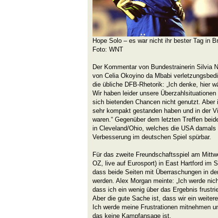
Hope Solo – es war nicht ihr bester Tag in B
Foto: WNT
Der Kommentar von Bundestrainerin Silvia Ne
von Celia Okoyino da Mbabi verletzungsbedi
die übliche DFB-Rhetorik: „Ich denke, hier 
Wir haben leider unsere Überzahlsituationen 
sich bietenden Chancen nicht genutzt. Aber i
sehr kompakt gestanden haben und in der V
waren.“ Gegenüber dem letzten Treffen bei
in Cleveland/Ohio, welches die USA damals 
Verbesserung im deutschen Spiel spürbar.
Für das zweite Freundschaftsspiel am Mitt
OZ, live auf Eurosport) in East Hartford im S
dass beide Seiten mit Überraschungen in de
werden. Alex Morgan meinte: „Ich werde nicht
dass ich ein wenig über das Ergebnis frustrie
Aber die gute Sache ist, dass wir ein weiter
Ich werde meine Frustrationen mitnehmen u
das keine Kampfansage ist.