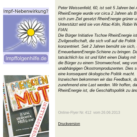
Peter Weissenfeld, 60, ist seit 5 Jahren bei A
RheinEnergie wurde vor circa 2 Jahren als Bü
sich zum Ziel gesetzt RheinEnergie grüner 
Unterstützt wird sie von Attac-Köln, Robin 
FIAN.
Die Bürger Initiative Tschoe RheinEnergie is
Zivilgesellschaft, die sich voll auf die Polit
konzentriert. Seit 2 Jahren bemüht sie sich
ErneuerbarenEnergie-Schiene zu bringen. Da
tatsächlich los ist und führt einen Dialog mit 
die Bürger zu einem Stromwechsel, weg von
unabhängigen Ökostromproduzenten. Dies so
eine konsequent ökologische Politik macht.
Inzwischen bekommen wir das Feedback, das
zunehmend eine Last werden. Wir hoffen, da
RheinEnergie ist, die Geschäftspolitik zu än
Online-Flyer Nr. 412 vom 26.06.2013
Druckversion