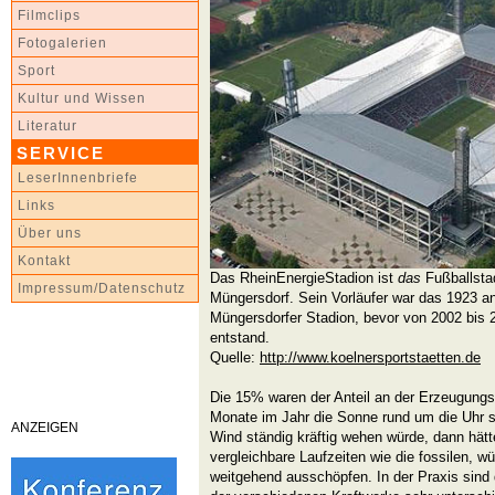
Filmclips
Fotogalerien
Sport
Kultur und Wissen
Literatur
SERVICE
LeserInnenbriefe
Links
Über uns
Kontakt
Das RheinEnergieStadion ist
das
Fußballstad
Impressum/Datenschutz
Müngersdorf. Sein Vorläufer war das 1923 an
Müngersdorfer Stadion, bevor von 2002 bis 
entstand.
Quelle:
http://www.koelnersportstaetten.de
Die 15% waren der Anteil an der Erzeugungs
Monate im Jahr die Sonne rund um die Uhr 
ANZEIGEN
Wind ständig kräftig wehen würde, dann hätt
vergleichbare Laufzeiten wie die fossilen, w
weitgehend ausschöpfen. In der Praxis sind d