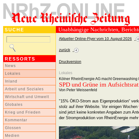
Unabhängige Nachrichten, Berich
SUCHE
Aktueller Online-Flyer vom 10. August 2026
zurück
RESSORTS
Druckversion
News
Lokales
Lokales
Kölner RheinEnergie AG macht Greenwashing 
Inland
SPD und Grüne im Aufsichtsrat
Arbeit und Soziales
Von Peter Weissenfeld
Wirtschaft und Umwelt
"15% ÖKO-Strom aus Eigenproduktion“ verkü
Globales
stolz auf ihrer Website. Vor einigen Woche
sind jetzt keine konkreten Angaben zum Ant
Krieg und Frieden
der Stromproduktion von RheinEnergie mehr 
Kommentar
Glossen
Medien