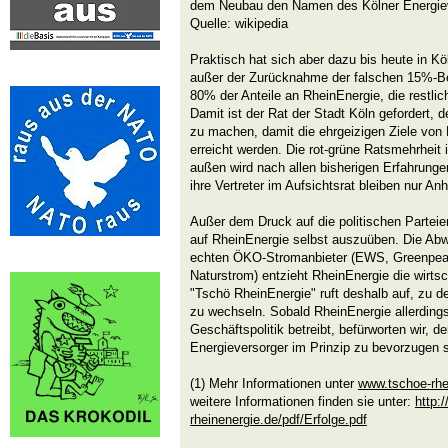
dem Neubau den Namen des Kölner Energiev
Quelle: wikipedia
Praktisch hat sich aber dazu bis heute in Köl
außer der Zurücknahme der falschen 15%-Be
80% der Anteile an RheinEnergie, die rest
Damit ist der Rat der Stadt Köln gefordert, 
zu machen, damit die ehrgeizigen Ziele vo
erreicht werden. Die rot-grüne Ratsmehrheit
außen wird nach allen bisherigen Erfahrungen
ihre Vertreter im Aufsichtsrat bleiben nur An
Außer dem Druck auf die politischen Parteie
auf RheinEnergie selbst auszuüben. Die A
echten ÖKO-Stromanbieter (EWS, Greenpeac
Naturstrom) entzieht RheinEnergie die wirtsch
"Tschö RheinEnergie" ruft deshalb auf, zu 
zu wechseln. Sobald RheinEnergie allerdings
Geschäftspolitik betreibt, befürworten wir, 
Energieversorger im Prinzip zu bevorzugen s
(1) Mehr Informationen unter
www.tschoe-rhe
weitere Informationen finden sie unter:
http:/
rheinenergie.de/pdf/Erfolge.pdf