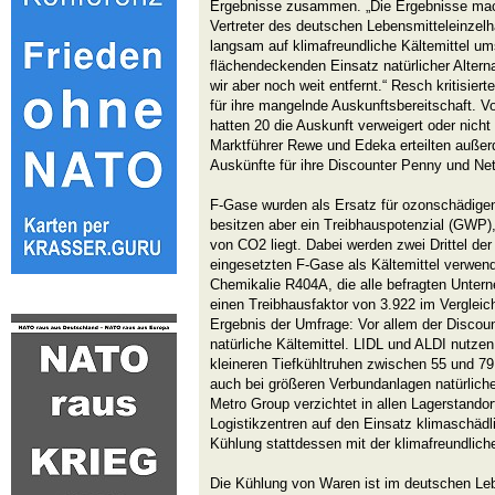
Ergebnisse zusammen. „Die Ergebnisse mach
Vertreter des deutschen Lebensmitteleinzel
langsam auf klimafreundliche Kältemittel u
flächendeckenden Einsatz natürlicher Altern
wir aber noch weit entfernt.“ Resch kritisie
für ihre mangelnde Auskunftsbereitschaft. Vo
hatten 20 die Auskunft verweigert oder nicht
Marktführer Rewe und Edeka erteilten außerd
Auskünfte für ihre Discounter Penny und Ne
F-Gase wurden als Ersatz für ozonschädige
besitzen aber ein Treibhauspotenzial (GWP)
von CO2 liegt. Dabei werden zwei Drittel der
eingesetzten F-Gase als Kältemittel verwende
Chemikalie R404A, die alle befragten Unter
einen Treibhausfaktor von 3.922 im Verglei
Ergebnis der Umfrage: Vor allem der Discoun
natürliche Kältemittel. LIDL und ALDI nutze
kleineren Tiefkühltruhen zwischen 55 und 79
auch bei größeren Verbundanlagen natürliche
Metro Group verzichtet in allen Lagerstandor
Logistikzentren auf den Einsatz klimaschädli
Kühlung stattdessen mit der klimafreundlic
Die Kühlung von Waren ist im deutschen Leb