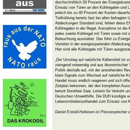
durchschnittlich 50 Prozent der Energiekost
Einsatz von Türen an den Kühlregalen und 
jedoch bis zu 40 Prozent der Kosten dauerha
Tiefkühlung bereits fast bei allen befragte
Abdeckungen Standard sind, fehlen diese E
Kühlregalen in der Regel. Ausnahme ist die
jedes zweite Kühlregal mit Türen sowie mit
Beleuchtung ausstattet. Das führt zu Energ
Vorreiter in der energiesparenden Abdeckung
Hier sind alle Kühlregale mit Türen ausgestat
„Der Umstieg auf natürliche Kältemittel ist
zwingend notwendig und aus ökonomischer Sic
Politik deshalb auf, mit der anstehenden Re
klare Signale zum Wechsel auf natürliche Kä
Handel muss endlich reagieren und sich öffe
Zeitplan bekennen, der den kompletten Auss
betont Dorothee Saar, Leiterin für Verkehr un
Deutschen Umwelthilfe. Die DUH kündigte w
Lebensmitteleinzelhandel zum Einsatz von K
Daniel Eckold-Hufeisen ist Pressesprecher 