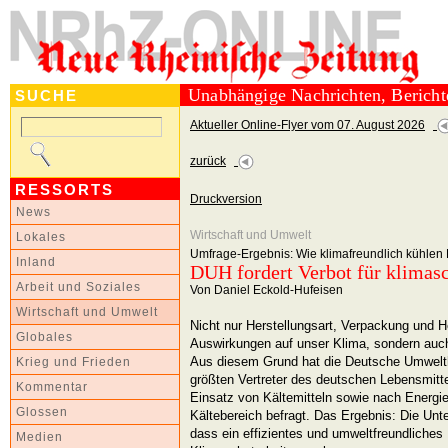
Unabhängige Nachrichten, Berich
SUCHE
Aktueller Online-Flyer vom 07. August 2026
zurück
RESSORTS
Druckversion
News
Wirtschaft und Umwelt
Lokales
Umfrage-Ergebnis: Wie klimafreundlich kühle
Inland
DUH fordert Verbot für klimas
Arbeit und Soziales
Von Daniel Eckold-Hufeisen
Wirtschaft und Umwelt
Nicht nur Herstellungsart, Verpackung und 
Globales
Auswirkungen auf unser Klima, sondern auch
Aus diesem Grund hat die Deutsche Umwelthi
Krieg und Frieden
größten Vertreter des deutschen Lebensmitt
Kommentar
Einsatz von Kältemitteln sowie nach Energ
Glossen
Kältebereich befragt. Das Ergebnis: Die U
dass ein effizientes und umweltfreundliches
Medien