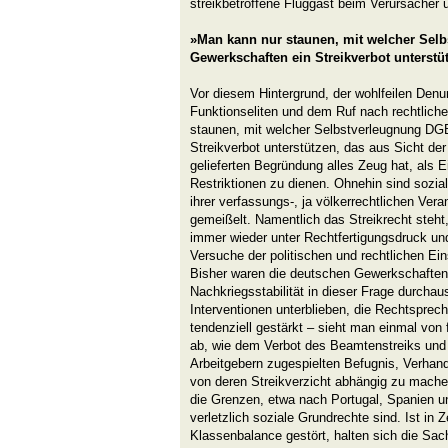
streikbetroffene Fluggast beim Verursacher 
»Man kann nur staunen, mit welcher Sel
Gewerkschaften ein Streikverbot unterstü
Vor diesem Hintergrund, der wohlfeilen Denu
Funktionseliten und dem Ruf nach rechtliche
staunen, mit welcher Selbstverleugnung DG
Streikverbot unterstützen, das aus Sicht der
gelieferten Begründung alles Zeug hat, als E
Restriktionen zu dienen. Ohnehin sind sozia
ihrer verfassungs-, ja völkerrechtlichen Ver
gemeißelt. Namentlich das Streikrecht steht
immer wieder unter Rechtfertigungsdruck un
Versuche der politischen und rechtlichen Ei
Bisher waren die deutschen Gewerkschaften 
Nachkriegsstabilität in dieser Frage durchau
Interventionen unterblieben, die Rechtsprechu
tendenziell gestärkt – sieht man einmal von 
ab, wie dem Verbot des Beamtenstreiks und d
Arbeitgebern zugespielten Befugnis, Verha
von deren Streikverzicht abhängig zu mache
die Grenzen, etwa nach Portugal, Spanien un
verletzlich soziale Grundrechte sind. Ist in Z
Klassenbalance gestört, halten sich die Sach