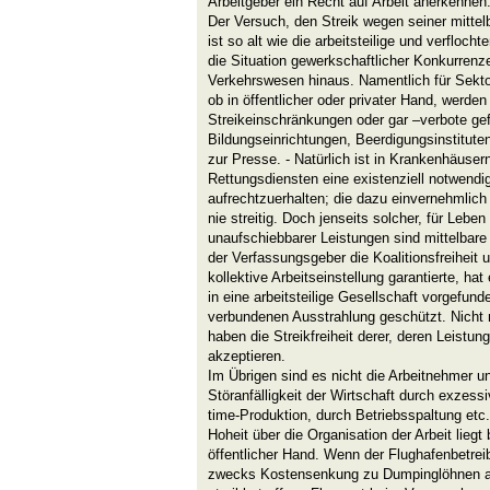
Arbeitgeber ein Recht auf Arbeit anerkennen
Der Versuch, den Streik wegen seiner mittel
ist so alt wie die arbeitsteilige und verfloch
die Situation gewerkschaftlicher Konkurren
Verkehrswesen hinaus. Namentlich für Sekto
ob in öffentlicher oder privater Hand, werde
Streikeinschränkungen oder gar –verbote gefo
Bildungseinrichtungen, Beerdigungsinstitute
zur Presse. - Natürlich ist in Krankenhäuser
Rettungsdiensten eine existenziell notwend
aufrechtzuerhalten; die dazu einvernehmlich
nie streitig. Doch jenseits solcher, für Lebe
unaufschiebbarer Leistungen sind mittelbare
der Verfassungsgeber die Koalitionsfreiheit 
kollektive Arbeitseinstellung garantierte, hat
in eine arbeitsteilige Gesellschaft vorgefund
verbundenen Ausstrahlung geschützt. Nicht n
haben die Streikfreiheit derer, deren Leistu
akzeptieren.
Im Übrigen sind es nicht die Arbeitnehmer u
Störanfälligkeit der Wirtschaft durch exzessi
time-Produktion, durch Betriebsspaltung etc. 
Hoheit über die Organisation der Arbeit lieg
öffentlicher Hand. Wenn der Flughafenbetreib
zwecks Kostensenkung zu Dumpinglöhnen aus