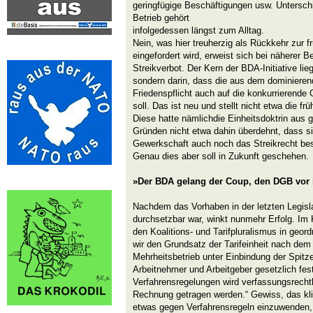
geringfügige Beschäftigungen usw. Unterschi
Betrieb gehört
infolgedessen längst zum Alltag.
Nein, was hier treuherzig als Rückkehr zur 
eingefordert wird, erweist sich bei näherer B
Streikverbot. Der Kern der BDA-Initiative liegt
sondern darin, dass die aus dem dominierend
Friedenspflicht auch auf die konkurrierende
soll. Das ist neu und stellt nicht etwa die f
Diese hatte nämlichdie Einheitsdoktrin aus 
Gründen nicht etwa dahin überdehnt, dass si
Gewerkschaft auch noch das Streikrecht bes
Genau dies aber soll in Zukunft geschehen.
»Der BDA gelang der Coup, den DGB vor 
Nachdem das Vorhaben in der letzten Legisla
durchsetzbar war, winkt nunmehr Erfolg. Im 
den Koalitions- und Tarifpluralismus in geor
wir den Grundsatz der Tarifeinheit nach de
Mehrheitsbetrieb unter Einbindung der Spitz
Arbeitnehmer und Arbeitgeber gesetzlich fes
Verfahrensregelungen wird verfassungsrecht
Rechnung getragen werden.“ Gewiss, das kli
etwas gegen Verfahrensregeln einzuwenden,