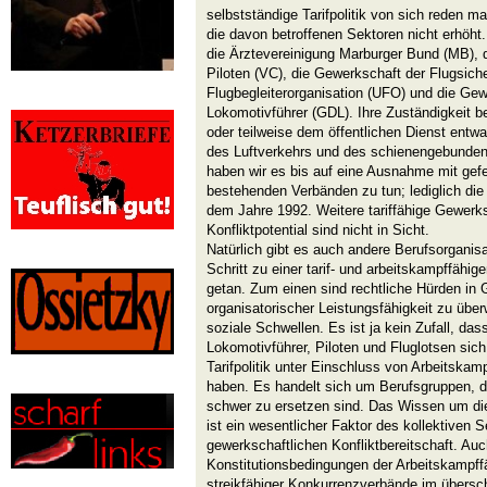
selbstständige Tarifpolitik von sich reden m
die davon betroffenen Sektoren nicht erhöht
die Ärztevereinigung Marburger Bund (MB), d
Piloten (VC), die Gewerkschaft der Flugsic
Flugbegleiterorganisation (UFO) und die Ge
Lokomotivführer (GDL). Ihre Zuständigkeit b
oder teilweise dem öffentlichen Dienst entw
des Luftverkehrs und des schienengebunde
haben wir es bis auf eine Ausnahme mit gefe
bestehenden Verbänden zu tun; lediglich di
dem Jahre 1992. Weitere tariffähige Gewerk
Konfliktpotential sind nicht in Sicht.
Natürlich gibt es auch andere Berufsorganisa
Schritt zu einer tarif- und arbeitskampffähig
getan. Zum einen sind rechtliche Hürden in G
organisatorischer Leistungsfähigkeit zu üb
soziale Schwellen. Es ist ja kein Zufall, das
Lokomotivführer, Piloten und Fluglotsen sich
Tarifpolitik unter Einschluss von Arbeitsk
haben. Es handelt sich um Berufsgruppen, d
schwer zu ersetzen sind. Das Wissen um die
ist ein wesentlicher Faktor des kollektiven
gewerkschaftlichen Konfliktbereitschaft. Auc
Konstitutionsbedingungen der Arbeitskampffä
streikfähiger Konkurrenzverbände im übersc