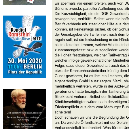
wir abermals vor einem breiten, auch von 
Bündnis zwecks partieller Aufhebung des Str
Die Kurzsichtigkeit, die die DGB-Gewerkscha
bewogen hat, verblüfft. Selbst wenn sie hoff
Berufsverbände mit staatlicher Hilfe aus de
können, ist keineswegs sicher, ob der Schus
der Gesetzgeber die Tarifeinheit nach dem be
regeln soll, ist die Entscheidung in die Händ
allein diese bestimmen, welche Arbeitseinhe
zusammengefasst bzw. ausgegliedert werden.
die Hoheit festzulegen, welcher Tarifvertrag 
welcher infolge gewerkschaftlicher Minderheit
Folge, dass dieser Gewerkschaft auch das S
etwa der Krankenhausbetreiber künftig dem
Gunst gewähren, ist es ihm ein Leichtes, die
eigenständige GmbH auszulagern. Verdi, obw
mehrheitlich vertreten, würde in der Ärzte-G
geraten und hätte bezüglich der Tarifierung 
Streikrecht verloren. Selbst der Solidaritätss
Klinikbeschäftigten würde nach derzeitigem
Friedenspflicht aus dem vom Marburger Bun
scheitern!
Doch schauen wir uns die Begründung der Ge
an: Da wird die Öffentlichkeit mit der Gefahr
Verbandsvielfalt konfrontiert. Was für ein U