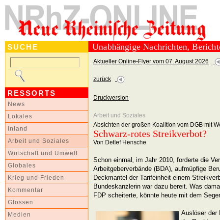
Unabhängige Nachrichten, Berich
SUCHE
Aktueller Online-Flyer vom 07. August 2026
zurück
RESSORTS
Druckversion
News
Arbeit und Soziales
Lokales
Absichten der großen Koalition vom DGB mit Wo
Inland
Schwarz-rotes Streikverbot?
Arbeit und Soziales
Von Detlef Hensche
Wirtschaft und Umwelt
Schon einmal, im Jahr 2010, forderte die Ve
Globales
Arbeitgeberverbände (BDA), aufmüpfige Ber
Deckmantel der Tarifeinheit einem Streikverb
Krieg und Frieden
Bundeskanzlerin war dazu bereit. Was damal
Kommentar
FDP scheiterte, könnte heute mit dem Sege
Glossen
Auslöser der 
Medien