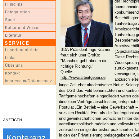
der Rechtspr
Filmclips
überschneiden
konkurrierend
Fotogalerien
Beschäftigten
Sport
Tarifverträge
Kultur und Wissen
Arbeitsgerich
Tarifvertrag 
Literatur
Besonderheite
SERVICE
Arbeitsverhäl
BDA-Präsident Ingo Kramer
LeserInnenbriefe
(„Spezialitäts
freut sich über GroKo:
Diese Rechts
Links
"Manches geht aber in die
Widerspruch 
Über uns
richtige Richtung."
zurückgesetzt
Quelle:
Kontakt
verweigerte, 
http://www.arbeitgeber.de
abzuschließen
Impressum/Datenschutz
lange Zeit eher akademischer Natur: Solan
des DGB das Feld beherrschten und konkurr
Tarifgemeinschaften eingegliedert waren ode
dieselben Verträge abschlossen, entsprach d
Postulat „Ein Betrieb – eine Gewerkschaft – 
sozialen Realität. Erst als die Tarifergebniss
und gewerkschaftlichen Schwäche hinter de
ANZEIGEN
verteilungspolitisch möglich und volkswirtsc
zerbrachen einige der bisher praktizierten T
in den der Privatisierung preisgegebenen Se