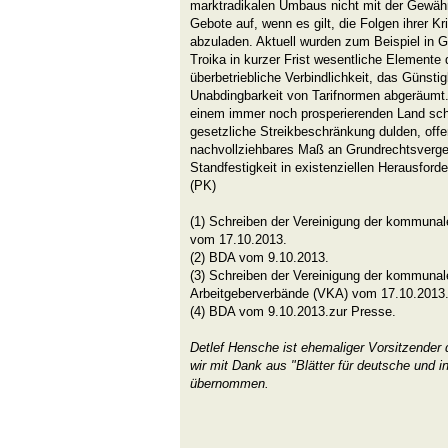
marktradikalen Umbaus nicht mit der Gewähr
Gebote auf, wenn es gilt, die Folgen ihrer K
abzuladen. Aktuell wurden zum Beispiel in G
Troika in kurzer Frist wesentliche Elemente 
überbetriebliche Verbindlichkeit, das Günstig
Unabdingbarkeit von Tarifnormen abgeräumt
einem immer noch prosperierenden Land sch
gesetzliche Streikbeschränkung dulden, offe
nachvollziehbares Maß an Grundrechtsverges
Standfestigkeit in existenziellen Herausford
(PK)
(1) Schreiben der Vereinigung der kommuna
vom 17.10.2013.
(2) BDA vom 9.10.2013.
(3) Schreiben der Vereinigung der kommunal
Arbeitgeberverbände (VKA) vom 17.10.2013
(4) BDA vom 9.10.2013.zur Presse.
Detlef Hensche ist ehemaliger Vorsitzender 
wir mit Dank aus "Blätter für deutsche und in
übernommen.