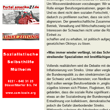
Um Missverständnissen vorzubeugen: Wir wi
Rolle einiger Berufsorganisationen, gegen di
Und es dient nicht dem sozialen Fortschritt
dadurch zu profilieren suchen, dass sie sich
abgrenzen. Der gewerkschaftliche Zusammens
Betrieb, Verwaltung und Wirtschaftszweig is
Interessen der Schwachen nicht unter die R
Einheit zu
schaffen und zu erhalten, ist politisch aufg
gesetzlichen Oktroys zu lösen.
»Was immer wieder verfängt, ist das Schr
streikender Spezialisten mit breitflächig
Vollends realitätsfern wird die Debatte mit 
Inflationierung von Streiks. Unter allen verg
die Bundesrepublik zu den streikärmsten Lä
der Schweiz und Liechtenstein; von Nordkore
Idyll sollen wenige Berufsverbände in „engli
zügellos können sich Piloten, Fluglotsen, Kli
gebärden, dass die soziale Ruhe signifikant
etwas an der Sozialordnung der Bundesrepubli
Entwöhnung von kollektivem, demokratisch
jedoch die Gefahr überbordender Streiks.
Mittlerweile scheinen die Arbeitgeber selbst