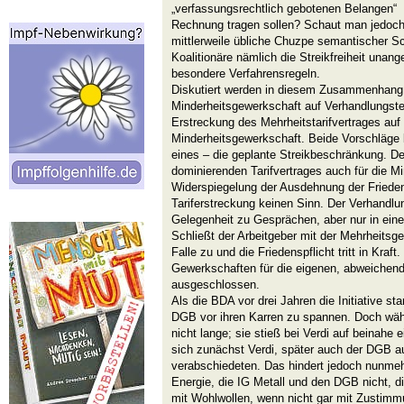
„verfassungsrechtlich gebotenen Belangen“
Rechnung tragen sollen? Schaut man jedoch 
mittlerweile übliche Chuzpe semantischer Sc
Koalitionäre nämlich die Streikfreiheit unang
besondere Verfahrensregeln.
Diskutiert werden in diesem Zusammenhang 
Minderheitsgewerkschaft auf Verhandlungste
Erstreckung des Mehrheitstarifvertrages auf 
Minderheitsgewerkschaft. Beide Vorschläge 
eines – die geplante Streikbeschränkung. D
dominierenden Tarifvertrages auch für die Mi
Widerspiegelung der Ausdehnung der Frieden
Tariferstreckung keinen Sinn. Der Verhandlu
Gelegenheit zu Gesprächen, aber nur in ein
Schließt der Arbeitgeber mit der Mehrheitsg
Falle zu und die Friedenspflicht tritt in Kraft.
Gewerkschaften für die eigenen, abweichende
ausgeschlossen.
Als die BDA vor drei Jahren die Initiative sta
DGB vor ihren Karren zu spannen. Doch währt
nicht lange; sie stieß bei Verdi auf beinahe 
sich zunächst Verdi, später auch der DGB a
verabschiedeten. Das hindert jedoch nunme
Energie, die IG Metall und den DGB nicht, di
mit Wohlwollen, wenn nicht gar mit Zustimm