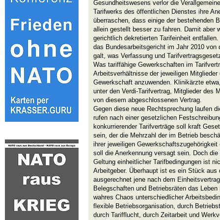
Gesundheitswesens verlor die Verallgemeiner
Tarifwerks des öffentlichen Dienstes ihre A
überraschen, dass einige der bestehenden B
allein gestellt besser zu fahren. Damit aber 
gerichtlich dekretierten Tarifeinheit entfalle
das Bundesarbeitsgericht im Jahr 2010 von d
galt, was Verfassung und Tarifvertragsgese
Was tariffähige Gewerkschaften im Tarifvertr
Arbeitsverhältnisse der jeweiligen Mitgliede
Gewerkschaft anzuwenden. Klinikärzte etwa, 
unter den Verdi-Tarifvertrag, Mitglieder des
von diesem abgeschlossenen Vertrag.
Gegen diese neue Rechtsprechung laufen die
rufen nach einer gesetzlichen Festschreibung 
konkurrierender Tarifverträge soll kraft Gese
sein, der die Mehrzahl der im Betrieb besch
ihrer jeweiligen Gewerkschaftszugehörigkeit
soll die Anerkennung versagt sein. Doch die 
Geltung einheitlicher Tarifbedingungen ist ni
Arbeitgeber. Überhaupt ist es ein Stück aus
ausgerechnet jene nach dem Einheitsvertrag 
Belegschaften und Betriebsräten das Leben
wahres Chaos unterschiedlicher Arbeitsbedi
flexible Betriebsorganisation, durch Betrieb
durch Tarifflucht, durch Zeitarbeit und Werk