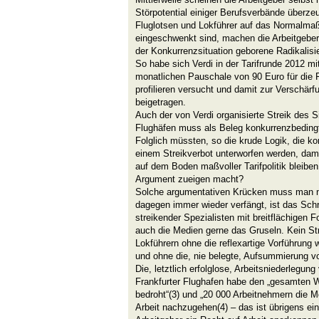
Störpotential einiger Berufsverbände überze
Fluglotsen und Lokführer auf das Normalmaß
eingeschwenkt sind, machen die Arbeitgeber
der Konkurrenzsituation geborene Radikalis
So habe sich Verdi in der Tarifrunde 2012 mi
monatlichen Pauschale von 90 Euro für die 
profilieren versucht und damit zur Verschärfu
beigetragen.
Auch der von Verdi organisierte Streik des S
Flughäfen muss als Beleg konkurrenzbedingt
Folglich müssten, so die krude Logik, die k
einem Streikverbot unterworfen werden, dam
auf dem Boden maßvoller Tarifpolitik bleibe
Argument zueigen macht?
Solche argumentativen Krücken muss man n
dagegen immer wieder verfängt, ist das Schr
streikender Spezialisten mit breitflächigen F
auch die Medien gerne das Gruseln. Kein Str
Lokführern ohne die reflexartige Vorführung 
und ohne die, nie belegte, Aufsummierung vo
Die, letztlich erfolglose, Arbeitsniederlegun
Frankfurter Flughafen habe den „gesamten W
bedroht“(3) und „20 000 Arbeitnehmern die M
Arbeit nachzugehen(4) – das ist übrigens ein