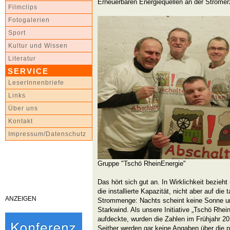
Erneuerbaren Energiequellen an der Stromer
Filmclips
Fotogalerien
Sport
Kultur und Wissen
Literatur
SERVICE
LeserInnenbriefe
Links
Über uns
Kontakt
Impressum/Datenschutz
Gruppe "Tschö RheinEnergie"
Das hört sich gut an. In Wirklichkeit bezieht
die installierte Kapazität, nicht aber auf die 
ANZEIGEN
Strommenge: Nachts scheint keine Sonne u
Starkwind. Als unsere Initiative „Tschö Rhei
aufdeckte, wurden die Zahlen im Frühjahr 
Seither werden gar keine Angaben über die