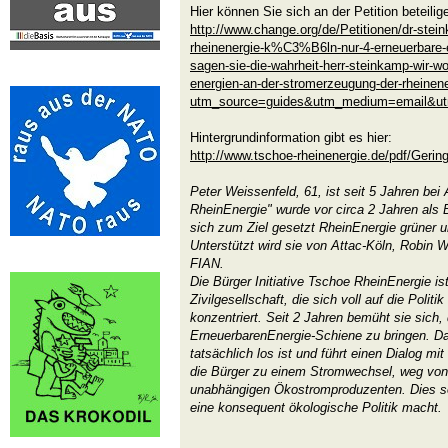
Hier können Sie sich an der Petition beteilig
http://www.change.org/de/Petitionen/dr-stei
rheinenergie-k%C3%B6ln-nur-4-erneuerbar
sagen-sie-die-wahrheit-herr-steinkamp-wir-wo
energien-an-der-stromerzeugung-der-rheinene
utm_source=guides&utm_medium=email&utm
Hintergrundinformation gibt es hier:
http://www.tschoe-rheinenergie.de/pdf/Gerin
Peter Weissenfeld, 61, ist seit 5 Jahren bei A
RheinEnergie" wurde vor circa 2 Jahren als B
sich zum Ziel gesetzt RheinEnergie grüner 
Unterstützt wird sie von Attac-Köln, Robin 
FIAN.
Die Bürger Initiative Tschoe RheinEnergie is
Zivilgesellschaft, die sich voll auf die Polit
konzentriert. Seit 2 Jahren bemüht sie sich
ErneuerbarenEnergie-Schiene zu bringen. Da
tatsächlich los ist und führt einen Dialog mit 
die Bürger zu einem Stromwechsel, weg von
unabhängigen Ökostromproduzenten. Dies so
eine konsequent ökologische Politik macht.