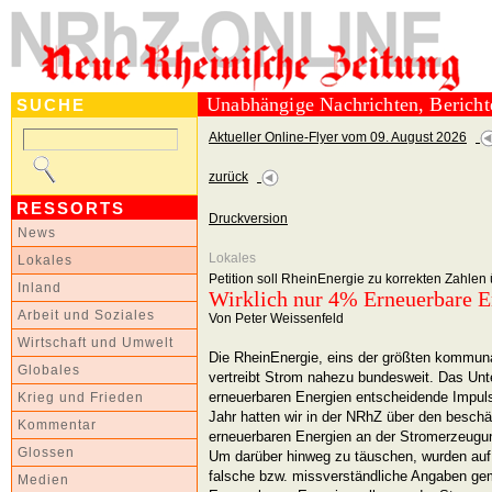
Unabhängige Nachrichten, Berich
SUCHE
Aktueller Online-Flyer vom 09. August 2026
zurück
RESSORTS
Druckversion
News
Lokales
Lokales
Petition soll RheinEnergie zu korrekten Zahle
Inland
Wirklich nur 4% Erneuerbare E
Arbeit und Soziales
Von Peter Weissenfeld
Wirtschaft und Umwelt
Die RheinEnergie, eins der größten kommun
Globales
vertreibt Strom nahezu bundesweit. Das Un
erneuerbaren Energien entscheidende Impu
Krieg und Frieden
Jahr hatten wir in der NRhZ über den beschä
Kommentar
erneuerbaren Energien an der Stromerzeugung
Glossen
Um darüber hinweg zu täuschen, wurden auf
falsche bzw. missverständliche Angaben gem
Medien