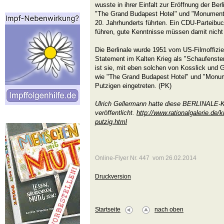
wusste in ihrer Einfalt zur Eröffnung der Ber
"The Grand Budapest Hotel" und "Monument
20. Jahrhunderts führten. Ein CDU-Parteibuc
führen, gute Kenntnisse müssen damit nicht
Die Berlinale wurde 1951 vom US-Filmoffizie
Statement im Kalten Krieg als "Schaufenster 
ist sie, mit eben solchen von Kosslick und
wie "The Grand Budapest Hotel" und "Monu
Putzigen eingetreten. (PK)
Ulrich Gellermann hatte diese BERLINALE-Kr
veröffentlicht.
http://www.rationalgalerie.de/kr
putzig.html
Online-Flyer Nr. 447 vom 26.02.2014
Druckversion
Startseite
nach oben