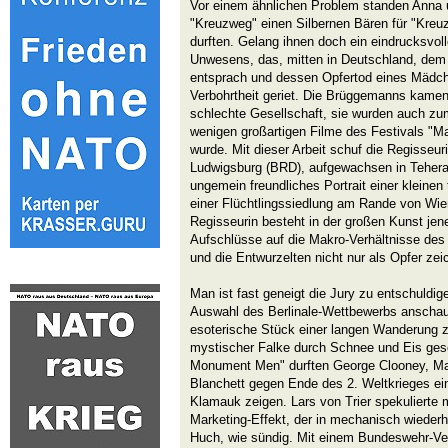
Vor einem ähnlichen Problem standen Anna u
"Kreuzweg" einen Silbernen Bären für "Kre
durften. Gelang ihnen doch ein eindrucksvol
Unwesens, das, mitten in Deutschland, dem 
entsprach und dessen Opfertod eines Mädch
Verbohrtheit geriet. Die Brüggemanns kamen 
schlechte Gesellschaft, sie wurden auch zum 
wenigen großartigen Filme des Festivals "M
wurde. Mit dieser Arbeit schuf die Regisseu
Ludwigsburg (BRD), aufgewachsen in Teheran
ungemein freundliches Portrait einer kleine
einer Flüchtlingssiedlung am Rande von Wie
Regisseurin besteht in der großen Kunst jen
Aufschlüsse auf die Makro-Verhältnisse des 
und die Entwurzelten nicht nur als Opfer zei
Man ist fast geneigt die Jury zu entschuldig
Auswahl des Berlinale-Wettbewerbs anschaut
esoterische Stück einer langen Wanderung zu
mystischer Falke durch Schnee und Eis ges
Monument Men" durften George Clooney, Mat
Blanchett gegen Ende des 2. Weltkrieges ein
Klamauk zeigen. Lars von Trier spekulierte
Marketing-Effekt, der in mechanisch wieder
Huch, wie sündig. Mit einem Bundeswehr-Ver