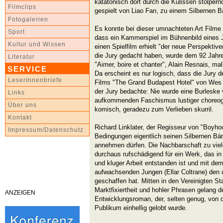
katatonisch dort durch die Kulissen stolper
Filmclips
gespielt von Liao Fan, zu einem Silbernen B
Fotogalerien
Es konnte bei dieser umnachteten Art Filme
Sport
dass ein Kammerspiel im Bühnenbild eines J
Kultur und Wissen
einen Spielfilm erhielt "der neue Perspektive
die Jury gedacht haben, wurde dem 92 Jahre
Literatur
"Aimer, boire et chanter", Alain Resnais, ma
SERVICE
Da erscheint es nur logisch, dass die Jury 
LeserInnenbriefe
Films "The Grand Budapest Hotel" von Wes
der Jury bedachte: Nie wurde eine Burleske
Links
aufkommenden Faschismus lustiger choreogr
Über uns
komisch, geradezu zum Verlieben skurril.
Kontakt
Richard Linklater, der Regisseur von "Boyho
Impressum/Datenschutz
Bedingungen eigentlich seinen Silbernen Bär
annehmen dürfen. Die Nachbarschaft zu viel
durchaus rufschädigend für ein Werk, das in 
und kluger Arbeit entstanden ist und mit dem
aufwachsenden Jungen (Ellar Coltrane) den u
geschaffen hat. Mitten in den Vereinigten St
Marktfixiertheit und hohler Phrasen gelang 
ANZEIGEN
Entwicklungsroman, der, selten genug, von 
Publikum einhellig gelobt wurde.