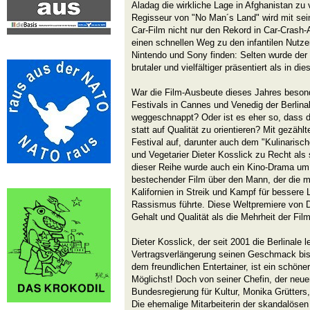
Aladag die wirkliche Lage in Afghanistan zu
Regisseur von "No Man´s Land" wird mit sein
Car-Film nicht nur den Rekord in Car-Crash-A
einen schnellen Weg zu den infantilen Nutze
Nintendo und Sony finden: Selten wurde der
brutaler und vielfältiger präsentiert als in d
War die Film-Ausbeute dieses Jahres besond
Festivals in Cannes und Venedig der Berlina
weggeschnappt? Oder ist es eher so, dass die
statt auf Qualität zu orientieren? Mit gezähl
Festival auf, darunter auch dem "Kulinarisch
und Vegetarier Dieter Kosslick zu Recht als 
dieser Reihe wurde auch ein Kino-Drama um
bestechender Film über den Mann, der die m
Kalifornien in Streik und Kampf für besser
Rassismus führte. Diese Weltpremiere von D
Gehalt und Qualität als die Mehrheit der Fi
Dieter Kosslick, der seit 2001 die Berlinale le
Vertragsverlängerung seinen Geschmack bis
dem freundlichen Entertainer, ist ein schön
Möglichst! Doch von seiner Chefin, der neue
Bundesregierung für Kultur, Monika Grütters,
Die ehemalige Mitarbeiterin der skandalösen