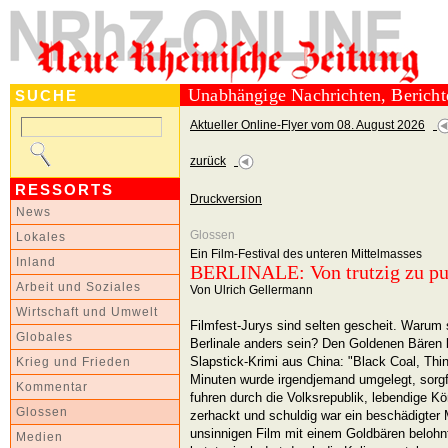
Unabhängige Nachrichten, Berich
SUCHE
Aktueller Online-Flyer vom 08. August 2026
zurück
RESSORTS
Druckversion
News
Glossen
Lokales
Ein Film-Festival des unteren Mittelmasses
Inland
BERLINALE: Von trutzig zu pu
Arbeit und Soziales
Von Ulrich Gellermann
Wirtschaft und Umwelt
Filmfest-Jurys sind selten gescheit. Warum s
Globales
Berlinale anders sein? Den Goldenen Bären
Slapstick-Krimi aus China: "Black Coal, Thin
Krieg und Frieden
Minuten wurde irgendjemand umgelegt, sorgfä
Kommentar
fuhren durch die Volksrepublik, lebendige K
Glossen
zerhackt und schuldig war ein beschädigter
unsinnigen Film mit einem Goldbären beloh
Medien