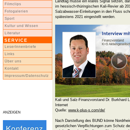
Landtag müsse ein klares Signal setzen, da
Filmclips
im hessisch-thüringischen Kali-Revier ab 20
Salzabwasser-Einleitungen in den Fluss schr
Fotogalerien
spätestens 2021 eingestellt werden.
Sport
Kultur und Wissen
Literatur
SERVICE
LeserInnenbriefe
Links
Über uns
Kontakt
Impressum/Datenschutz
Kali und Salz-Finanzvorstand Dr. Burkhard L
Internet
Quelle:
www.k-plus-s.com/de/
ANZEIGEN
Nach Darstellung des BUND könne Nordrhein
gesetzlichen Verpflichtungen zum Schutz 