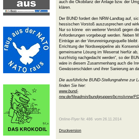
auch die Ökobilanz der Anlage bzw. der Umg
klären.
Der BUND fordert den NRW-Landtag auf, sic
hessischen Vorstoß auszusprechen und wirk
Nur so könne ein weiterer Verstoß gegen di
Anforderungen vorgebeugt werden. Neben M
Einträge an der Verunreinigungsquelle bleib
Errichtung der Nordseepipeline als Konsensl
gemeinsame Lösung im Weserrat hierfür ab, s
kurzfristig nachgedacht werden“, so der BU
wäre in diesem Zusammenhang auch die Inr
Gewässerschäden und ihrer Sanierung an d
Die ausführliche BUND-Stellungnahme zur 
finden Sie hier:
www.bund-
nrw.de/fileadmin/bundgruppen/bcmslvnrw/
Online-Flyer Nr. 486 vom 26.11.2014
Druckversion