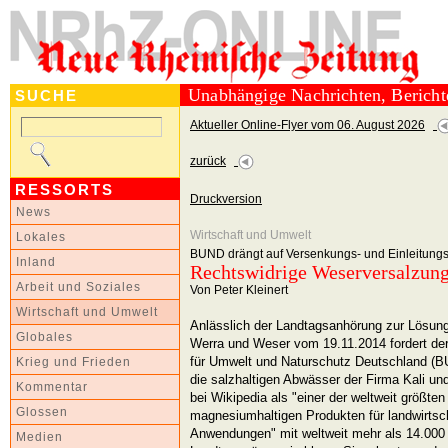
Unabhängige Nachrichten, Berich
SUCHE
Aktueller Online-Flyer vom 06. August 2026
zurück
RESSORTS
Druckversion
News
Wirtschaft und Umwelt
Lokales
BUND drängt auf Versenkungs- und Einleitungss
Inland
Rechtswidrige Weserversalzun
Arbeit und Soziales
Von Peter Kleinert
Wirtschaft und Umwelt
Anlässlich der Landtagsanhörung zur Lösung
Globales
Werra und Weser vom 19.11.2014 fordert d
für Umwelt und Naturschutz Deutschland (BU
Krieg und Frieden
die salzhaltigen Abwässer der Firma Kali und
Kommentar
bei Wikipedia als "einer der weltweit größte
Glossen
magnesiumhaltigen Produkten für landwirtscha
Anwendungen" mit weltweit mehr als 14.000 M
Medien