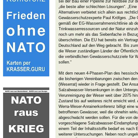
sei der Bau einer Pipeline zur Nordsee zur d
„die beste aller schlechten Lösungen“. „Ein
Alternativen verbietet sich allein aus recht
Gewässerschutzexperte Paul Kröfges. „Die Q
gemäß der EG-Wasserrahmenrichtlinie ab de
Trinkwasserressourcen und der Natur einzuh
noch um mehr als das Siebenfache in Bezug 
überschritten. Die EU hat bereits ein Vertra
Deutschland auf den Weg gebracht. Bis zu
die Weser zuständigen Länder der Öffentlich
die verbindlichen Gewässerschutzziele für 
sollen.“
Mit dem neuen 4-Phasen-Plan des hessisch
die bisherigen Vereinbarungen zwischen den
(Weserrat) wieder in Frage gestellt. Der Ansa
Salzabwasser-Versenkungen in den Untergrun
Verunreinigung der Weser weit über 2075 hin
Zustand bis auf weiteres nicht erreicht wird.
Werra-Weser-Anrainerkonferenz billigt eine 
betroffenen Gewässer, weil die ohnehin wirk
abgeschwächt werden sollen. Für die von de
vorgeschlagene Salzabwasser-Eindampfungs
einem Teil der Inhaltsstoffe bedarf es nac
weiterer Untersuchungen. Neben noch ungel