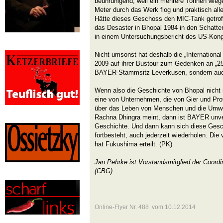
beunruhigend, weil ein mehrere Tonnen wie
Meter durch das Werk flog und praktisch all
Hätte dieses Geschoss den MIC-Tank getrof
das Desaster in Bhopal 1984 in den Schatten
in einem Untersuchungsbericht des US-Kon
Nicht umsonst hat deshalb die „International
2009 auf ihrer Bustour zum Gedenken an „25
BAYER-Stammsitz Leverkusen, sondern auch 
Wenn also die Geschichte von Bhopal nicht n
eine von Unternehmen, die von Gier und Prof
über das Leben von Menschen und die Umwelt 
Rachna Dhingra meint, dann ist BAYER unver
Geschichte. Und dann kann sich diese Gesch
fortbesteht, auch jederzeit wiederholen. Die v
hat Fukushima erteilt. (PK)
Jan Pehrke ist Vorstandsmitglied der Coor
(CBG)
Online-Flyer Nr. 488 vom 10.12.2014