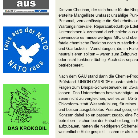
Die von Chouhan, der sich heute für die Bho
erstellte Mängelliste umfasst unzählige P
Personal, vernachlässigte die Sicherheitsaus
Wartungsintervalle. Reparaturbedürftige Edel
Unternehmen kurzerhand durch solche aus 
verwendete es minderwertiges MIC und überf
fatale chemische Reaktion noch zusätzlich 
und Gasfackeln - Vorrichtungen, die im Fall
neutralisieren sollten – waren zum Zeitpunk
oder nicht funktionstüchtig. Auch das separ
betriebsbereit.
Nach dem GAU stand dann die Chemie-Produ
Prüfstand. UNION CARBIDE musste sich bei
Fragen zum Bhopal-Schwesterwerk im US-ame
lassen. Das Unternehmen beschwichtigte u
seien nicht zu vergleichen, weil es am US-St
Chloroform- statt Wasserkühlung, für reine
und besser ausgebildetes Personal gebe, erk
Konzern dabei so en passant zugab, eine Pol
betreiben – schon bei der Entscheidung, in 
aufzubauen, hatten die niedrigeren Sicherhe
wesentliche Rolle gespielt – nahm er als klei