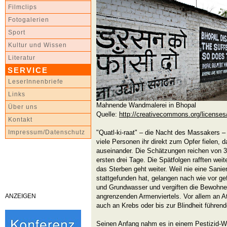
Filmclips
Fotogalerien
Sport
Kultur und Wissen
Literatur
SERVICE
LeserInnenbriefe
Links
Mahnende Wandmalerei in Bhopal
Über uns
Quelle:
http://creativecommons.org/licenses
Kontakt
"Quatl-ki-raat" – die Nacht des Massakers – 
Impressum/Datenschutz
viele Personen ihr direkt zum Opfer fielen,
auseinander. Die Schätzungen reichen von 3
ersten drei Tage. Die Spätfolgen rafften we
das Sterben geht weiter. Weil nie eine Sani
stattgefunden hat, gelangen nach wie vor g
und Grundwasser und vergiften die Bewohner
ANZEIGEN
angrenzenden Armenviertels. Vor allem an 
auch an Krebs oder bis zur Blindheit führen
Seinen Anfang nahm es in einem Pestizid-