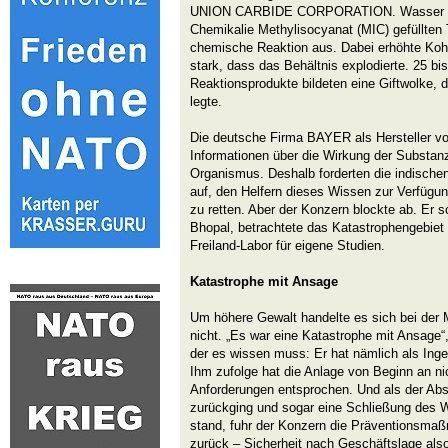
UNION CARBIDE CORPORATION. Wasser sick
Chemikalie Methylisocyanat (MIC) gefüllten 
chemische Reaktion aus. Dabei erhöhte Koh
stark, dass das Behältnis explodierte. 25 b
Reaktionsprodukte bildeten eine Giftwolke, d
legte.
Die deutsche Firma BAYER als Hersteller 
Informationen über die Wirkung der Substan
Organismus. Deshalb forderten die indisch
auf, den Helfern dieses Wissen zur Verfügu
zu retten. Aber der Konzern blockte ab. Er 
Bhopal, betrachtete das Katastrophengebiet a
Freiland-Labor für eigene Studien.
Katastrophe mit Ansage
Um höhere Gewalt handelte es sich bei der 
nicht. „Es war eine Katastrophe mit Ansage“,
der es wissen muss: Er hat nämlich als Ingen
Ihm zufolge hat die Anlage von Beginn an n
Anforderungen entsprochen. Und als der Absa
zurückging und sogar eine Schließung des 
stand, fuhr der Konzern die Präventionsma
zurück – Sicherheit nach Geschäftslage also