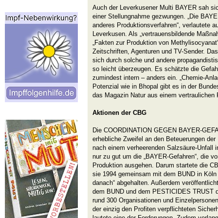
Auch der Leverkusener Multi BAYER sah sic
einer Stellungnahme gezwungen. „Die BAYER
anderes Produktionsverfahren“, verlautete a
Leverkusen. Als „vertrauensbildende Maßnah
„Fakten zur Produktion von Methylisocyanat
Zeitschriften, Agenturen und TV-Sender. Da
sich durch solche und andere propagandisti
so leicht überzeugen. Es schätzte die Gefa
zumindest intern – anders ein. „Chemie-Anl
Potenzial wie in Bhopal gibt es in der Bundes
das Magazin Natur aus einem vertraulichen 
Aktionen der CBG
Die COORDINATION GEGEN BAYER-GEFAHR
erhebliche Zweifel an den Beteuerungen de
nach einem verheerenden Salzsäure-Unfall in
nur zu gut um die „BAYER-Gefahren“, die von
Produktion ausgehen. Darum startete die CBG
sie 1994 gemeinsam mit dem BUND in Köln d
danach“ abgehalten. Außerdem veröffentlic
dem BUND und dem PESTICIDES TRUST den 
rund 300 Organisationen und Einzelpersonen
der einzig den Profiten verpflichteten Siche
lautete eine der Forderungen. Zudem verlang