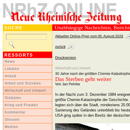
Unabhängige Nachrichten, Berich
SUCHE
Aktueller Online-Flyer vom 06. August 2026
zurück
RESSORTS
Druckversion
News
Wirtschaft und Umwelt
Lokales
30 Jahre nach der größten Chemie-Katastrophe
Inland
Das Sterben geht weiter
Arbeit und Soziales
Von Jan Pehrke
Wirtschaft und Umwelt
In der Nacht zum 3. Dezember 1984 ereignet
Globales
größte Chemie-Katastrophe der Geschichte.
legten sich über die Stadt, mindestens 20.
Krieg und Frieden
Sanierung des Geländes unterblieb bis heut
Kommentar
USA ging später in den Besitz der deutsc
Glossen
Medien