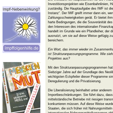
Investitionsprojekten wie Eisenbahnlinien,
zuständig. Die Hauptaufgabe des IWF ist die
Instanz“. Der IWF greift immer dann ein, wen
Zahlungsschwierigkeiten gerät. Er bietet ihm
harte Bedingungen, die die Souveränität de
den Interessen des internationalen Finanzka
handelt im Grunde wie ein Pfandleiher, der di
ausnutzt, um sie auf diese Weise gefügig z
bereichern.
Ein Wort, das immer wieder im Zusammenha
ist Strukturanpassungsprogramme. Wie sieh
Projektes aus?
Mit den Strukturanpassungsprogrammen hat
Siebziger Jahre auf der Grundlage des Neoli
wichtigsten Eckpfeiler dieser Programme sind
Deregulierung und die Privatisierung.
Die Liberalisierung beinhaltet unter andere
Importbeschränkungen. Sie führt dazu, dass
mittelständische Betriebe mit riesigen tran
konkurrieren müssen. Auf diese Weise wurden
Staaten, die sich früher mit Nahrungsmitteln
internationalen Nahrungsmittelkonzernen ab