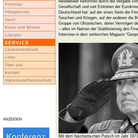
neoliberaler Reformen durch die Vergabe von 
Filmclips
Gesellschaft und seit Eintreten der Eurokris
Deutschland hat: auf der einen Seite die Fö
Fotogalerien
Seuchen und Kriegen, auf der anderen die B
Sport
Gruppe von Ultrareichen, deren Vermögen de
Kultur und Wissen
– alles im Namen der Stabilisierung des Fin
Interview in dem serbischen Magazin “Geopol
Literatur
SERVICE
LeserInnenbriefe
Links
Über uns
Kontakt
Impressum/Datenschutz
ANZEIGEN
Mit dem faschistischen Putsch im Jahr 1973