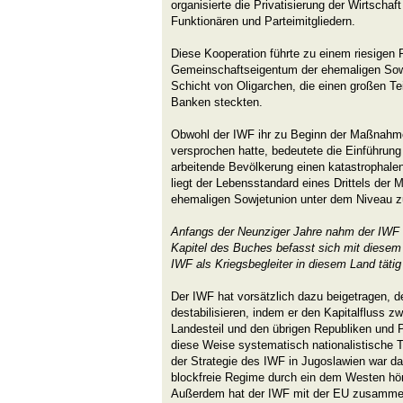
organisierte die Privatisierung der Wirtsch
Funktionären und Parteimitgliedern.
Diese Kooperation führte zu einem riesigen
Gemeinschaftseigentum der ehemaligen Sowj
Schicht von Oligarchen, die einen großen Tei
Banken steckten.
Obwohl der IWF ihr zu Beginn der Maßnahm
versprochen hatte, bedeutete die Einführung 
arbeitende Bevölkerung einen katastrophale
liegt der Lebensstandard eines Drittels der
ehemaligen Sowjetunion unter dem Niveau zu
Anfangs der Neunziger Jahre nahm der IWF J
Kapitel des Buches befasst sich mit diese
IWF als Kriegsbegleiter in diesem Land tätig
Der IWF hat vorsätzlich dazu beigetragen, 
destabilisieren, indem er den Kapitalfluss 
Landesteil und den übrigen Republiken und 
diese Weise systematisch nationalistische T
der Strategie des IWF in Jugoslawien war d
blockfreie Regime durch ein dem Westen hö
Außerdem hat der IWF mit der EU zusammeng