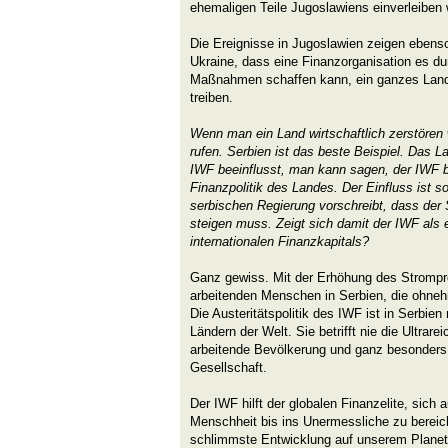
ehemaligen Teile Jugoslawiens einverleiben w
Die Ereignisse in Jugoslawien zeigen ebenso
Ukraine, dass eine Finanzorganisation es du
Maßnahmen schaffen kann, ein ganzes Land 
treiben.
Wenn man ein Land wirtschaftlich zerstören 
rufen. Serbien ist das beste Beispiel. Das L
IWF beeinflusst, man kann sagen, der IWF be
Finanzpolitik des Landes. Der Einfluss ist s
serbischen Regierung vorschreibt, dass der
steigen muss. Zeigt sich damit der IWF als 
internationalen Finanzkapitals?
Ganz gewiss. Mit der Erhöhung des Strompre
arbeitenden Menschen in Serbien, die ohneh
Die Austeritätspolitik des IWF ist in Serbien 
Ländern der Welt. Sie betrifft nie die Ultrar
arbeitende Bevölkerung und ganz besonders 
Gesellschaft.
Der IWF hilft der globalen Finanzelite, sich
Menschheit bis ins Unermessliche zu bereiche
schlimmste Entwicklung auf unserem Planete