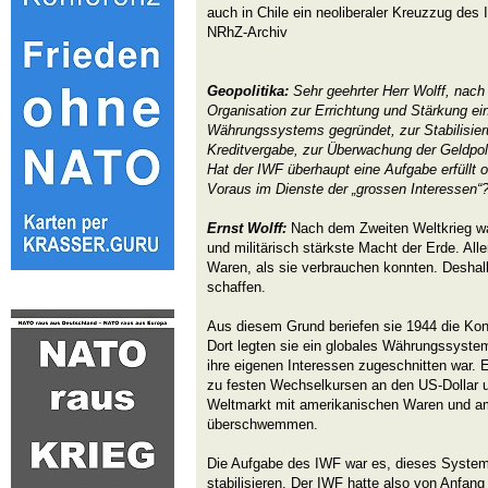
auch in Chile ein neoliberaler Kreuzzug des
NRhZ-Archiv
Geopolitika:
Sehr geehrter Herr Wolff, nac
Organisation zur Errichtung und Stärkung e
Währungssystems gegründet, zur Stabilisie
Kreditvergabe, zur Überwachung der Geldpoli
Hat der IWF überhaupt eine Aufgabe erfüllt 
Voraus im Dienste der „grossen Interessen“
Ernst Wolff:
Nach dem Zweiten Weltkrieg war
und militärisch stärkste Macht der Erde. All
Waren, als sie verbrauchen konnten. Deshal
schaffen.
Aus diesem Grund beriefen sie 1944 die Kon
Dort legten sie ein globales Währungssystem
ihre eigenen Interessen zugeschnitten war.
zu festen Wechselkursen an den US-Dollar 
Weltmarkt mit amerikanischen Waren und a
überschwemmen.
Die Aufgabe des IWF war es, dieses System
stabilisieren. Der IWF hatte also von Anfang