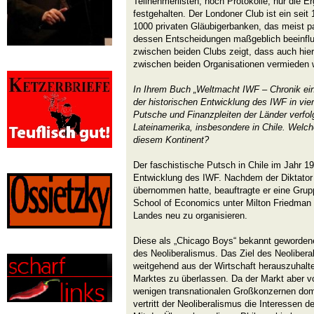
Teilnehmerlisten, noch Protokolle, nur die E
festgehalten. Der Londoner Club ist ein se
1000 privaten Gläubigerbanken, das meist pa
dessen Entscheidungen maßgeblich beeinflu
zwischen beiden Clubs zeigt, dass auch hier
zwischen beiden Organisationen vermieden w
In Ihrem Buch „Weltmacht IWF – Chronik ei
der historischen Entwicklung des IWF in vie
Putsche und Finanzpleiten der Länder verfol
Lateinamerika, insbesondere in Chile. Welc
diesem Kontinent?
Der faschistische Putsch in Chile im Jahr 1
Entwicklung des IWF. Nachdem der Diktator
übernommen hatte, beauftragte er eine Gr
School of Economics unter Milton Friedman d
Landes neu zu organisieren.
Diese als „Chicago Boys“ bekannt geworde
des Neoliberalismus. Das Ziel des Neolibera
weitgehend aus der Wirtschaft herauszuhalt
Marktes zu überlassen. Da der Markt aber vo
wenigen transnationalen Großkonzernen domin
vertritt der Neoliberalismus die Interessen d