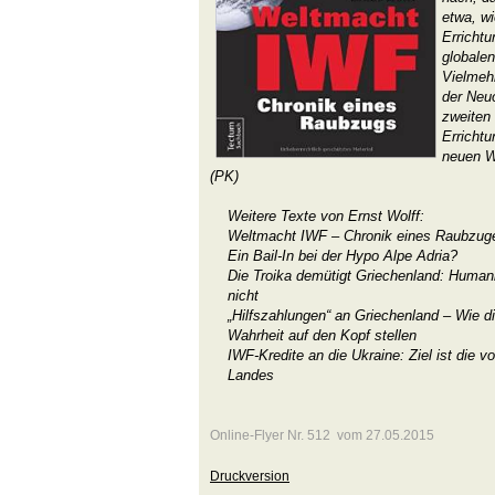
etwa, wi
Erricht
globale
Vielmeh
der Neu
zweiten 
Errichtu
neuen W
(PK)
Weitere Texte von Ernst Wolff:
Weltmacht IWF – Chronik eines Raubzug
Ein Bail-In bei der Hypo Alpe Adria?
Die Troika demütigt Griechenland: Humanit
nicht
„Hilfszahlungen“ an Griechenland – Wie d
Wahrheit auf den Kopf stellen
IWF-Kredite an die Ukraine: Ziel ist die vo
Landes
Online-Flyer Nr. 512 vom 27.05.2015
Druckversion