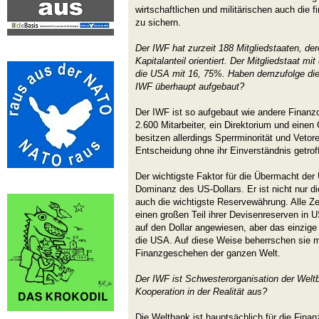
wirtschaftlichen und militärischen auch die f
zu sichern.
Der IWF hat zurzeit 188 Mitgliedstaaten, de
Kapitalanteil orientiert. Der Mitgliedstaat m
die USA mit 16, 75%. Haben demzufolge di
IWF überhaupt aufgebaut?
Der IWF ist so aufgebaut wie andere Finanzo
2.600 Mitarbeiter, ein Direktorium und eine
besitzen allerdings Sperrminorität und Vetor
Entscheidung ohne ihr Einverständnis getrof
Der wichtigste Faktor für die Übermacht der 
Dominanz des US-Dollars. Er ist nicht nur d
auch die wichtigste Reservewährung. Alle Ze
einen großen Teil ihrer Devisenreserven in U
auf den Dollar angewiesen, aber das einzige 
die USA. Auf diese Weise beherrschen sie mi
Finanzgeschehen der ganzen Welt.
Der IWF ist Schwesterorganisation der Weltb
Kooperation in der Realität aus?
Die Weltbank ist hauptsächlich für die Fina