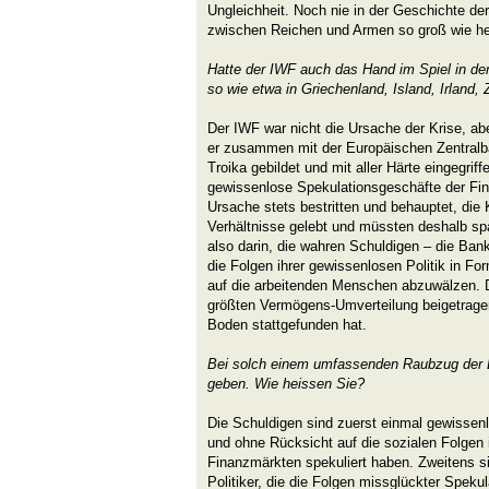
Ungleichheit. Noch nie in der Geschichte de
zwischen Reichen und Armen so groß wie he
Hatte der IWF auch das Hand im Spiel in de
so wie etwa in Griechenland, Island, Irland
Der IWF war nicht die Ursache der Krise, abe
er zusammen mit der Europäischen Zentral
Troika gebildet und mit aller Härte eingegrif
gewissenlose Spekulationsgeschäfte der Fin
Ursache stets bestritten und behauptet, die 
Verhältnisse gelebt und müssten deshalb sp
also darin, die wahren Schuldigen – die Ba
die Folgen ihrer gewissenlosen Politik in F
auf die arbeitenden Menschen abzuwälzen. 
größten Vermögens-Umverteilung beigetrage
Boden stattgefunden hat.
Bei solch einem umfassenden Raubzug der L
geben. Wie heissen Sie?
Die Schuldigen sind zuerst einmal gewisse
und ohne Rücksicht auf die sozialen Folgen
Finanzmärkten spekuliert haben. Zweitens s
Politiker, die die Folgen missglückter Spekul