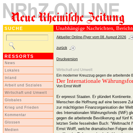
Unabhängige Nachrichten, Berich
SUCHE
Aktueller Online-Flyer vom 08. August 2026
zurück
RESSORTS
Druckversion
News
Wirtschaft und Umwelt
Lokales
Ein moderner Kreuzzug gegen die arbeitende B
Inland
Der Internationale Währungsfo
Arbeit und Soziales
Von Ernst Wolff
Wirtschaft und Umwelt
Er erpresst Staaten. Er plündert Kontinente
Globales
Menschen die Hoffnung auf eine bessere Zu
zur mächtigsten Finanzorganisation der Wel
Krieg und Frieden
des Internationalen Währungsfonds (IWF) g
Kommentar
gegen die arbeitende Bevölkerung auf fünf K
Glossen
letzten Seite fesselnden Buch: “Weltmacht I
Ernst Wolff, welche dramatischen Folgen die
Medien