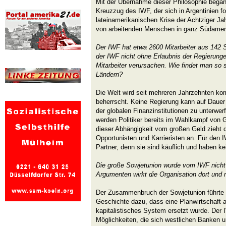
Mit der Übernahme dieser Philosophie begann 
Kreuzzug des IWF, der sich in Argentinien fo
lateinamerikanischen Krise der Achtziger Ja
von arbeitenden Menschen in ganz Südameri
Der IWF hat etwa 2600 Mitarbeiter aus 142
der IWF nicht ohne Erlaubnis der Regierunge
Mitarbeiter verursachen. Wie findet man so s
Ländern?
Die Welt wird seit mehreren Jahrzehnten kom
beherrscht. Keine Regierung kann auf Dauer 
der globalen Finanzinstitutionen zu unterwer
werden Politiker bereits im Wahlkampf von 
dieser Abhängigkeit vom großen Geld zieht d
Opportunisten und Karrieristen an. Für den
Partner, denn sie sind käuflich und haben k
Die große Sowjetunion wurde vom IWF nicht
Argumenten wirkt die Organisation dort und
Der Zusammenbruch der Sowjetunion führte 
Geschichte dazu, dass eine Planwirtschaft a
kapitalistisches System ersetzt wurde. Der 
Möglichkeiten, die sich westlichen Banken 