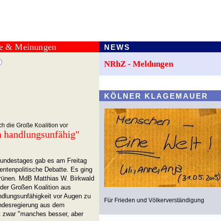
te & Meinungen
NEWS
NRhZ - Meldungen
KÖLNER KLAGEMAUER
h die Große Koalition vor
h handlungsunfähig"
undestages gab es am Freitag
entenpolitische Debatte. Es ging
Grünen. MdB Matthias W. Birkwald
der Großen Koalition aus
dlungsunfähigkeit vor Augen zu
Für Frieden und Völkerverständigung
ndesregierung aus dem
t zwar "manches besser, aber