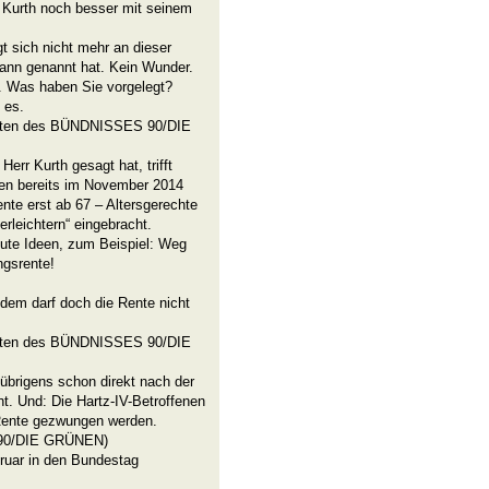
 Kurth noch besser mit seinem
t sich nicht mehr an dieser
ann genannt hat. Kein Wunder.
n. Was haben Sie vorgelegt?
 es.
dneten des BÜNDNISSES 90/DIE
err Kurth gesagt hat, trifft
en bereits im November 2014
nte erst ab 67 – Altersgerechte
erleichtern“ eingebracht.
gute Ideen, zum Beispiel: Weg
ngsrente!
dem darf doch die Rente nicht
dneten des BÜNDNISSES 90/DIE
brigens schon direkt nach der
. Und: Die Hartz-IV-Betroffenen
 Rente gezwungen werden.
 90/DIE GRÜNEN)
ruar in den Bundestag