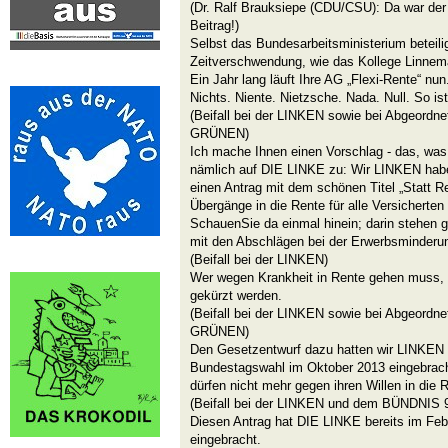
(Dr. Ralf Brauksiepe (CDU/CSU): Da war der
Beitrag!)
Selbst das Bundesarbeitsministerium beteilig
Zeitverschwendung, wie das Kollege Linnem
Ein Jahr lang läuft Ihre AG „Flexi-Rente“ nu
Nichts. Niente. Nietzsche. Nada. Null. So ist
(Beifall bei der LINKEN sowie bei Abgeor
GRÜNEN)
Ich mache Ihnen einen Vorschlag - das, was H
nämlich auf DIE LINKE zu: Wir LINKEN hab
einen Antrag mit dem schönen Titel „Statt Re
Übergänge in die Rente für alle Versicherten 
SchauenSie da einmal hinein; darin stehen 
mit den Abschlägen bei der Erwerbsminderu
(Beifall bei der LINKEN)
Wer wegen Krankheit in Rente gehen muss, 
gekürzt werden.
(Beifall bei der LINKEN sowie bei Abgeor
GRÜNEN)
Den Gesetzentwurf dazu hatten wir LINKEN ü
Bundestagswahl im Oktober 2013 eingebracht
dürfen nicht mehr gegen ihren Willen in die
(Beifall bei der LINKEN und dem BÜNDNIS
Diesen Antrag hat DIE LINKE bereits im Feb
eingebracht.