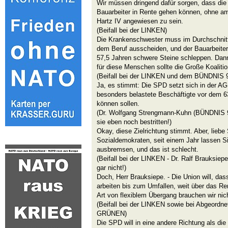
Wir müssen dringend dafür sorgen, dass di
Bauarbeiter in Rente gehen können, ohne am
Hartz IV angewiesen zu sein.
(Beifall bei der LINKEN)
Die Krankenschwester muss im Durchschnitt
dem Beruf ausscheiden, und der Bauarbeiter 
57,5 Jahren schwere Steine schleppen. Dann
für diese Menschen sollte die Große Koalit
(Beifall bei der LINKEN und dem BÜNDNIS
Ja, es stimmt: Die SPD setzt sich in der AG 
besonders belastete Beschäftigte vor dem 6
können sollen.
(Dr. Wolfgang Strengmann-Kuhn (BÜNDNIS
sie eben noch bestritten!)
Okay, diese Zielrichtung stimmt. Aber, lieb
Sozialdemokraten, seit einem Jahr lassen Si
ausbremsen, und das ist schlecht.
(Beifall bei der LINKEN - Dr. Ralf Brauksi
gar nicht!)
Doch, Herr Brauksiepe. - Die Union will, da
arbeiten bis zum Umfallen, weit über das Re
Art von flexiblem Übergang brauchen wir nic
(Beifall bei der LINKEN sowie bei Abgeor
GRÜNEN)
Die SPD will in eine andere Richtung als die