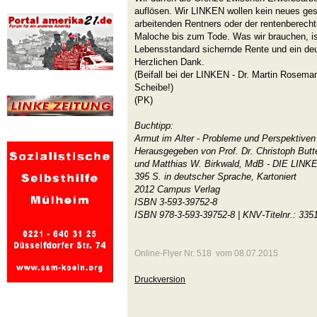
auflösen. Wir LINKEN wollen kein neues gese
arbeitenden Rentners oder der rentenberechti
Maloche bis zum Tode. Was wir brauchen, is
Lebensstandard sichernde Rente und ein deu
Herzlichen Dank.
(Beifall bei der LINKEN - Dr. Martin Rosema
Scheibe!)
(PK)
Buchtipp:
Armut im Alter - Probleme und Perspektiven
Herausgegeben von Prof. Dr. Christoph Butt
und Matthias W. Birkwald, MdB - DIE LIN
395 S. in deutscher Sprache, Kartoniert
2012 Campus Verlag
ISBN 3-593-39752-8
ISBN 978-3-593-39752-8 | KNV-Titelnr.: 335
Online-Flyer Nr. 518 vom 08.07.2015
Druckversion