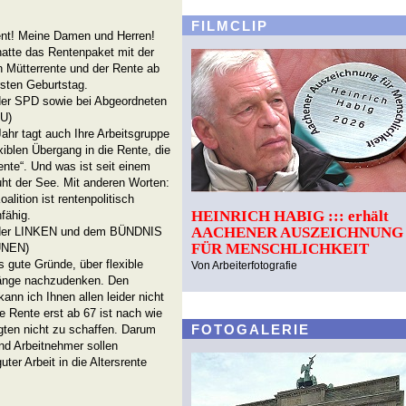
FILMCLIP
ent! Meine Damen und Herren!
hatte das Rentenpaket mit der
 Mütterrente und der Rente ab
rsten Geburtstag.
i der SPD sowie bei Abgeordneten
U)
ahr tagt auch Ihre Arbeitsgruppe
exiblen Übergang in die Rente, die
ente“. Und was ist seit einem
ruht der See. Mit anderen Worten:
alition ist rentenpolitisch
HEINRICH HABIG ::: erhält
fähig.
AACHENER AUSZEICHNUNG
i der LINKEN und dem BÜNDNIS
FÜR MENSCHLICHKEIT
ÜNEN)
s gute Gründe, über flexible
Von Arbeiterfotografie
änge nachzudenken. Den
kann ich Ihnen allen leider nicht
e Rente erst ab 67 ist nach wie
FOTOGALERIE
igten nicht zu schaffen. Darum
nd Arbeitnehmer sollen
ter Arbeit in die Altersrente