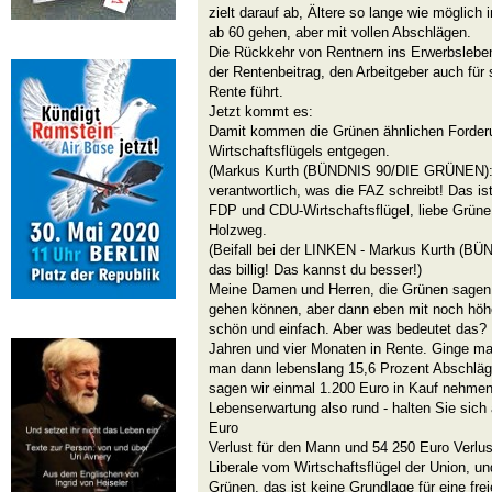
zielt darauf ab, Ältere so lange wie möglich
ab 60 gehen, aber mit vollen Abschlägen.
Die Rückkehr von Rentnern ins Erwerbsleben
der Rentenbeitrag, den Arbeitgeber auch für 
Rente führt.
Jetzt kommt es:
Damit kommen die Grünen ähnlichen Forde
Wirtschaftsflügels entgegen.
(Markus Kurth (BÜNDNIS 90/DIE GRÜNEN): W
verantwortlich, was die FAZ schreibt! Das ist 
FDP und CDU-Wirtschaftsflügel, liebe Grüne,
Holzweg.
(Beifall bei der LINKEN - Markus Kurth (B
das billig! Das kannst du besser!)
Meine Damen und Herren, die Grünen sagen,
gehen können, aber dann eben mit noch höhe
schön und einfach. Aber was bedeutet das?
Jahren und vier Monaten in Rente. Ginge m
man dann lebenslang 15,6 Prozent Abschläg
sagen wir einmal 1.200 Euro in Kauf nehmen
Lebenserwartung also rund - halten Sie sich 
Euro
Verlust für den Mann und 54 250 Euro Verlust
Liberale vom Wirtschaftsflügel der Union, un
Grünen, das ist keine Grundlage für eine fre