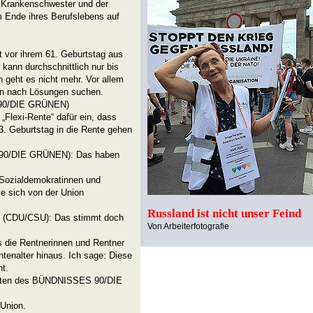
e Krankenschwester und der
 Ende ihres Berufslebens auf
 vor ihrem 61. Geburtstag aus
kann durchschnittlich nur bis
 geht es nicht mehr. Vor allem
ion nach Lösungen suchen.
 90/DIE GRÜNEN)
„Flexi-Rente“ dafür ein, dass
3. Geburtstag in die Rente gehen
 90/DIE GRÜNEN): Das haben
e Sozialdemokratinnen und
e sich von der Union
Russland ist nicht unser Feind
epe (CDU/CSU): Das stimmt doch
Von Arbeiterfotografie
ss die Rentnerinnen und Rentner
ntenalter hinaus. Ich sage: Diese
ht.
dneten des BÜNDNISSES 90/DIE
 Union.