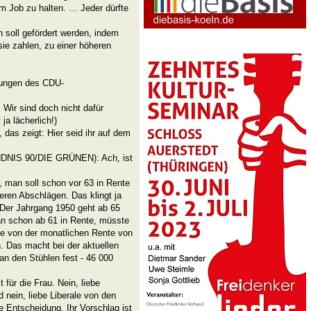
 im Job zu halten. … Jeder dürfte
 soll gefördert werden, indem
sie zahlen, zu einer höheren
rungen des CDU-
ir sind doch nicht dafür
ja lächerlich!)
 das zeigt: Hier seid ihr auf dem
ÜNDNIS 90/DIE GRÜNEN): Ach, ist
 man soll schon vor 63 in Rente
ren Abschlägen. Das klingt ja
 Der Jahrgang 1950 geht ab 65
an schon ab 61 in Rente, müsste
e von der monatlichen Rente von
. Das macht bei der aktuellen
an den Stühlen fest - 46 000
 für die Frau. Nein, liebe
d nein, liebe Liberale von den
ie Entscheidung. Ihr Vorschlag ist