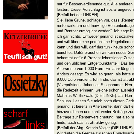
nur für Besserverdienende gut. Alle anderen
leisten. Dieser Vorschlag ist sozial ungerech
(Beifall bei der LINKEN)
Sie, liebe Grüne, schlagen vor, dass „Renten
rentenwirksam und freiwillige Rentenbeiträg
und Rentner ermöglicht werden“. Ich sage Ih
ich gar nichts. Entweder jemand ist sozialve
und will über seine persönliche Regelaltersg
kann und das will, darf das tun - heute scho
berichtet. Dafür brauchen wir kein neues Ges
bekommt dafür 6 Prozent lebenslange Zuschl
und den üblichen Entgeltpunktanteil. Das bed
Altersrente von 1.000 Euro: Ein Jahr länger 
Anders gesagt: Es wird so getan, als hätte e
9.000 Euro verdient. Ich finde, das ist attrak
(Vizepräsident Johannes Singhammer: Herr K
die Redezeit erinnern, welche schon ausrei
Matthias W. Birkwald (DIE LINKE): Ja, Her
Schluss. Lassen Sie mich noch diesen Geda
jemand ist bereits in Altersrente; dann darf 
hinzuverdienen und zahlt weder Beiträge zur
Beiträge zur Rentenversicherung, hat also n
finde, auch das ist attraktiv genug.
(Beifall der Abg. Kathrin Vogler (DIE LINKE)
Wir dürfen die Grenze zwischen Erwerbsarbe