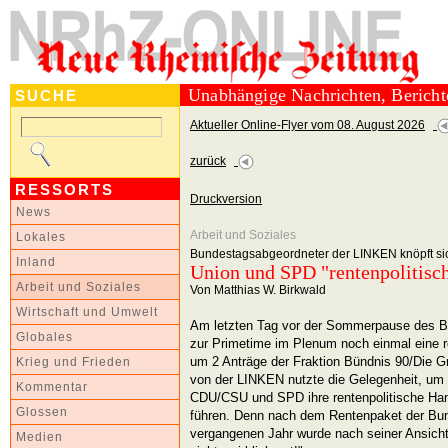
Unabhängige Nachrichten, Berich
SUCHE
Aktueller Online-Flyer vom 08. August 2026
zurück
RESSORTS
Druckversion
News
Arbeit und Soziales
Lokales
Bundestagsabgeordneter der LINKEN knöpft sic
Inland
Union und SPD "rentenpolitisc
Arbeit und Soziales
Von Matthias W. Birkwald
Wirtschaft und Umwelt
Am letzten Tag vor der Sommerpause des B
Globales
zur Primetime im Plenum noch einmal eine r
um 2 Anträge der Fraktion Bündnis 90/Die 
Krieg und Frieden
von der LINKEN nutzte die Gelegenheit, um 
Kommentar
CDU/CSU und SPD ihre rentenpolitische Han
Glossen
führen. Denn nach dem Rentenpaket der Bu
vergangenen Jahr wurde nach seiner Ansich
Medien