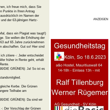
en, ich freue mich, dass Sie
n Punkte in Ihren Antrag
 ausdrücklich im Namen der
ANZEIGEN
und der 63-jährigen Hartz-
al, dass ein Plagiat was taugt!)
äge. Sie wollen die Erhöhung der
n 63 auf 65 Jahre zurücknehmen
n abschaffen. Gut so! Hier sind
ich zitiere -: Jeder entscheidet
Wer früher in Rente geht, erhält
 Rente.
90/DIE GRÜNEN): Ja! So ist es
tandsmitglied.
 gleiche Kerbe. Die Grünen
 längere Teilhabe am
90/DIE GRÜNEN): Da sind wir
t -: Der Vorschlag der Grünen