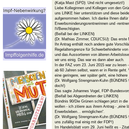
(Katja Mast (SPD): Und nicht umgesetzt!)
Liebe Kolleginnen und Kollegen von den Grün
uns LINKE hier unterstützen und diese beide
aufgenommen haben. Ich danke Ihnen dafür
Erwerbsminderungsrentnerinnen und -rentner 
IVBerechtigten.
(Beifall bei der LINKEN)
(Dr. Mathias Zimmer, CDU/CSU): Das erste M
Ihr Antrag enthält noch andere gute Vorschl
Regelaltersgrenze für Schwerbehinderte vo
und das Aussortieren von älteren Arbeitslose
wir uns einig. Das war es dann aber auch.
In der FAZ vom 23. Juni 2015 war zu lesen - 
ab 60 Jahren selbst, wann er in Rente geht. 
eine geringere, wer später geht, eine höhere
(Dr. Wolfgang Strengmann-Kuhn (BÜNDNIS 
doch!)
Das sagte Johannes Vogel, FDP-Bundesvors
(Beifall bei Abgeordneten der LINKEN)
Bündnis 90/Die Grünen schlagen jetzt in die
wollen - ich zitiere aus ihrem Antrag - „eine
Erwerbsleben… ermöglichen“.
(Dr. Wolfgang Strengmann-Kuhn (BÜNDNIS 
uns zufällig mal einig mit der FDP!)
Im Handelsblatt vom 29. Juni heißt es - Zita