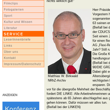
nichts wirklich gut!"
Filmclips
Herr Präsid
Fotogalerien
Vorgestern 
Sport
sogenannten
Kultur und Wissen
63 seinen e
(Beifall be
Literatur
der CDU/CS
SERVICE
Seit einem J
LeserInnenbriefe
für einen fl
AG „Flexi-R
Links
Jahr? Still 
Über uns
Die Große Ko
Kontakt
handlungsun
(Beifall be
Impressum/Datenschutz
90/DIE GR
Dabei gibt e
Matthias W. Birkwald
Altersüberg
NRhZ-Archiv
wichtigsten 
ersparen. Di
vor für die übergroße Mehrheit der Beschäft
fordert DIE LINKE: Alle Arbeitnehmerinnen u
ANZEIGEN
spätestens ab 65 Jahren abschlagsfrei aus gu
gehen können. Dafür müssen wir alles tun.
(Beifall bei der LINKEN)