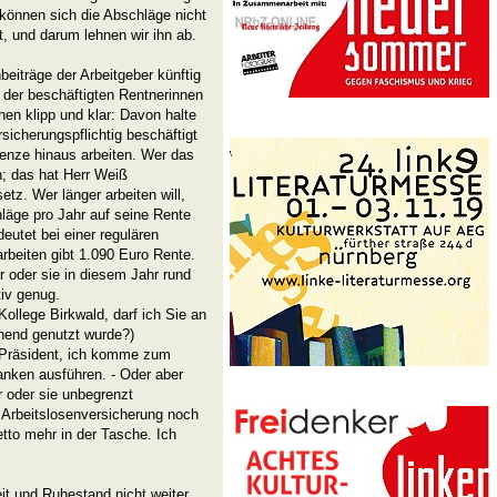
 können sich die Abschläge nicht
t, und darum lehnen wir ihn ab.
beiträge der Arbeitgeber künftig
e der beschäftigten Rentnerinnen
nen klipp und klar: Davon halte
rsicherungspflichtig beschäftigt
renze hinaus arbeiten. Wer das
n; das hat Herr Weiß
etz. Wer länger arbeiten will,
äge pro Jahr auf seine Rente
eutet bei einer regulären
arbeiten gibt 1.090 Euro Rente.
r oder sie in diesem Jahr rund
tiv genug.
ollege Birkwald, darf ich Sie an
chend genutzt wurde?)
r Präsident, ich komme zum
nken ausführen. - Oder aber
er oder sie unbegrenzt
 Arbeitslosenversicherung noch
etto mehr in der Tasche. Ich
it und Ruhestand nicht weiter