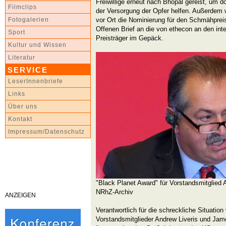
Freiwillige erneut nach Bhopal gereist, um d
Filmclips
der Versorgung der Opfer helfen. Außerdem w
vor Ort die Nominierung für den Schmähprei
Fotogalerien
Offenen Brief an die von ethecon an den inte
Sport
Preisträger im Gepäck.
Kultur und Wissen
Literatur
SERVICE
LeserInnenbriefe
Links
Über uns
Kontakt
Impressum/Datenschutz
"Black Planet Award" für Vorstandsmitglied 
NRhZ-Archiv
ANZEIGEN
Verantwortlich für die schreckliche Situation
Vorstandsmitglieder Andrew Liveris und Jame