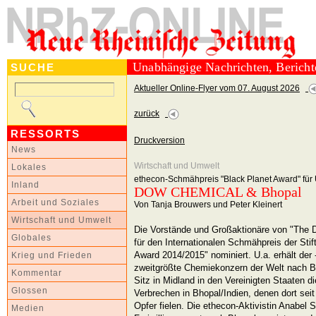
Unabhängige Nachrichten, Berich
SUCHE
Aktueller Online-Flyer vom 07. August 2026
zurück
RESSORTS
Druckversion
News
Wirtschaft und Umwelt
Lokales
ethecon-Schmähpreis "Black Planet Award" fü
Inland
DOW CHEMICAL & Bhopal
Arbeit und Soziales
Von Tanja Brouwers und Peter Kleinert
Wirtschaft und Umwelt
Die Vorstände und Großaktionäre von "The
Globales
für den Internationalen Schmähpreis der Sti
Award 2014/2015" nominiert. U.a. erhält de
Krieg und Frieden
zweitgrößte Chemiekonzern der Welt nach
Kommentar
Sitz in Midland in den Vereinigten Staaten 
Glossen
Verbrechen in Bhopal/Indien, denen dort se
Opfer fielen. Die ethecon-Aktivistin Anabel S
Medien