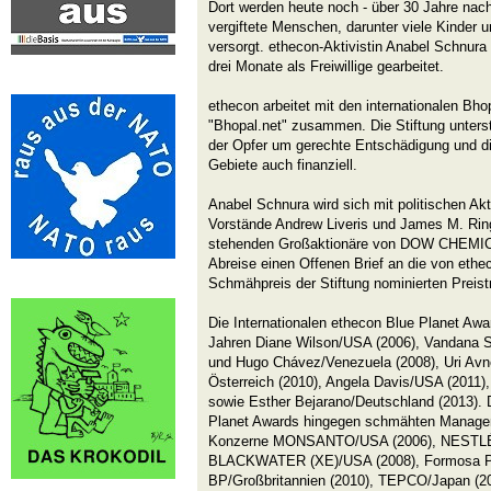
Dort werden heute noch - über 30 Jahre nac
vergiftete Menschen, darunter viele Kinder 
versorgt. ethecon-Aktivistin Anabel Schnura h
drei Monate als Freiwillige gearbeitet.
ethecon arbeitet mit den internationalen B
"Bhopal.net" zusammen. Die Stiftung unterst
der Opfer um gerechte Entschädigung und di
Gebiete auch finanziell.
Anabel Schnura wird sich mit politischen Akt
Vorstände Andrew Liveris und James M. Ringl
stehenden Großaktionäre von DOW CHEMICAL
Abreise einen Offenen Brief an die von ethec
Schmähpreis der Stiftung nominierten Preis
Die Internationalen ethecon Blue Planet Awa
Jahren Diane Wilson/USA (2006), Vandana Sh
und Hugo Chávez/Venezuela (2008), Uri Avner
Österreich (2010), Angela Davis/USA (2011),
sowie Esther Bejarano/Deutschland (2013). D
Planet Awards hingegen schmähten Manager
Konzerne MONSANTO/USA (2006), NESTLÉ/
BLACKWATER (XE)/USA (2008), Formosa Pla
BP/Großbritannien (2010), TEPCO/Japan 