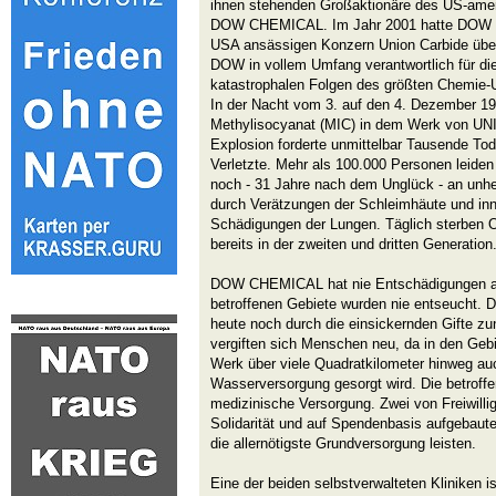
ihnen stehenden Großaktionäre des US-ame
DOW CHEMICAL. Im Jahr 2001 hatte DOW C
USA ansässigen Konzern Union Carbide übe
DOW in vollem Umfang verantwortlich für di
katastrophalen Folgen des größten Chemie-Un
In der Nacht vom 3. auf den 4. Dezember 19
Methylisocyanat (MIC) in dem Werk von UN
Explosion forderte unmittelbar Tausende To
Verletzte. Mehr als 100.000 Personen leiden
noch - 31 Jahre nach dem Unglück - an unhe
durch Verätzungen der Schleimhäute und in
Schädigungen der Lungen. Täglich sterben 
bereits in der zweiten und dritten Generation
DOW CHEMICAL hat nie Entschädigungen an 
betroffenen Gebiete wurden nie entseucht. 
heute noch durch die einsickernden Gifte z
vergiften sich Menschen neu, da in den Geb
Werk über viele Quadratkilometer hinweg auc
Wasserversorgung gesorgt wird. Die betrof
medizinische Versorgung. Zwei von Freiwilli
Solidarität und auf Spendenbasis aufgebaute
die allernötigste Grundversorgung leisten.
Eine der beiden selbstverwalteten Kliniken i