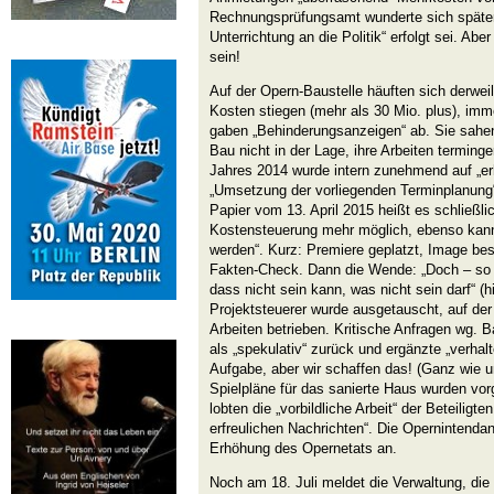
Rechnungsprüfungsamt wunderte sich später
Unterrichtung an die Politik“ erfolgt sei. Abe
sein!
Auf der Opern-Baustelle häuften sich derweil
Kosten stiegen (mehr als 30 Mio. plus), imm
gaben „Behinderungsanzeigen“ ab. Sie sah
Bau nicht in der Lage, ihre Arbeiten terming
Jahres 2014 wurde intern zunehmend auf „erh
„Umsetzung der vorliegenden Terminplanung“
Papier vom 13. April 2015 heißt es schließlic
Kostensteuerung mehr möglich, ebenso kann
werden“. Kurz: Premiere geplatzt, Image bes
Fakten-Check. Dann die Wende: „Doch – so
dass nicht sein kann, was nicht sein darf“ (hi
Projektsteuerer wurde ausgetauscht, auf der 
Arbeiten betrieben. Kritische Anfragen wg.
als „spekulativ“ zurück und ergänzte „verhal
Aufgabe, aber wir schaffen das! (Ganz wie u
Spielpläne für das sanierte Haus wurden vorge
lobten die „vorbildliche Arbeit“ der Beteiligt
erfreulichen Nachrichten“. Die Opernintenda
Erhöhung des Opernetats an.
Noch am 18. Juli meldet die Verwaltung, die 