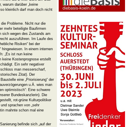
, warum darüber „keine
r so kleinlich darf man doch nicht
 die Probleme. Nicht nur die
er mehr beteiligte Baufirmen
en sich wegen des Zustands am
erecht auszuführen. Im Laufe des
ebliche Risiken“ bei der
 hingewiesen. In einem internen
h: „Es ist nun keine
 keine Kostenprognose erstellt
chädigt. Ein sehr negativer
 schloss man messerscharf,
storisches Zitat). Der
Baustelle eine „Priorisierung“ der
 Bauverzögerungen u.Ä. wies man
ten optimistisch“: Eine schwere
nserer Bundeskanzlerin). Die
stellt, rot-grüne Kulturpolitiker
en und sprachen von „sehr
ntin mahnte schon mal eine
Sanierung befinde sich „auf der