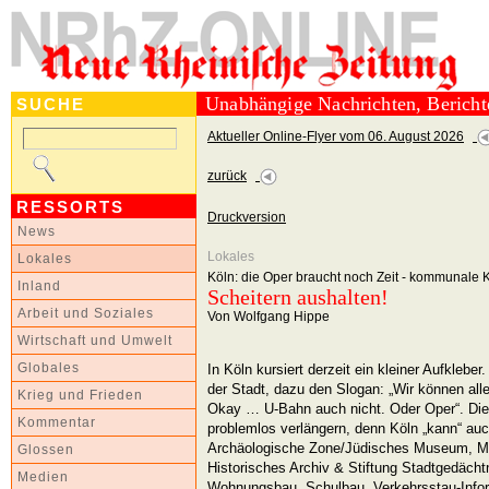
Unabhängige Nachrichten, Berich
SUCHE
Aktueller Online-Flyer vom 06. August 2026
zurück
RESSORTS
Druckversion
News
Lokales
Lokales
Köln: die Oper braucht noch Zeit - kommunale
Inland
Scheitern aushalten!
Arbeit und Soziales
Von Wolfgang Hippe
Wirtschaft und Umwelt
In Köln kursiert derzeit ein kleiner Aufkleber
Globales
der Stadt, dazu den Slogan: „Wir können all
Krieg und Frieden
Okay … U-Bahn auch nicht. Oder Oper“. Die 
Kommentar
problemlos verlängern, denn Köln „kann“ auc
Archäologische Zone/Jüdisches Museum, M
Glossen
Historisches Archiv & Stiftung Stadtgedächt
Medien
Wohnungsbau, Schulbau, Verkehrsstau-Infor