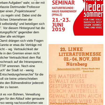
erbare Aufgaben“ wahr, so der mit
fasste Dortmunder Professor
per einen „Projektsteuerer“
 zu regeln sind. Dabei sind die
ftliches Unternehmen der
selbständig“ und beteiligen sich
. Vor diesem Hintergrund hat die
htungspflicht“ gegenüber dem
ber alle wichtigen
. Damit drängen sich viele Fragen
Kannte er etwa die Verträge mit
cht – wg. Vertraulichkeit der
lle in den Gremien einen nicht
blicher Vertraulichkeit dem Rat
geschmack auf die Intransparenz,
 TTIP anrennen. Noch eine
h“ der Stadt ist - wenig
„Entscheidungshierarchie“ für die
ll sie keine unterschrieben
tte den Bühnendirektor jederzeit
der zu lassen.
gibt es von Bühnen, Verwaltung
ngen für den Ablauf oder genauere
enso wenig nachzuvollziehen wie