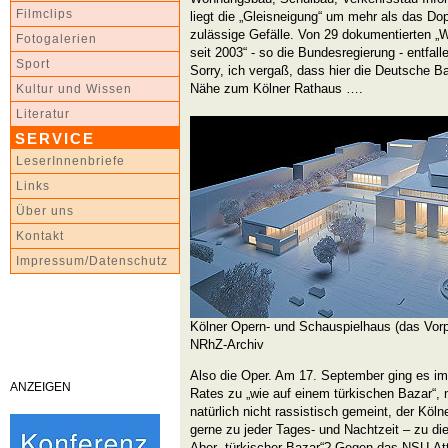
Filmclips
liegt die „Gleisneigung“ um mehr als das Dop
zulässige Gefälle. Von 29 dokumentierten „
Fotogalerien
seit 2003“ - so die Bundesregierung - entfall
Sport
Sorry, ich vergaß, dass hier die Deutsche Ba
Nähe zum Kölner Rathaus ….
Kultur und Wissen
Literatur
SERVICE
LeserInnenbriefe
Links
Über uns
Kontakt
Impressum/Datenschutz
Kölner Opern- und Schauspielhaus (das Vor
NRhZ-Archiv
Also die Oper. Am 17. September ging es i
ANZEIGEN
Rates zu „wie auf einem türkischen Bazar“, no
natürlich nicht rassistisch gemeint, der Köln
gerne zu jeder Tages- und Nachtzeit – zu d
Aber „türkischer Bazar“? Gegen das NSU-Att