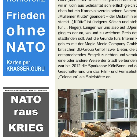
wir in Köln aus Solidarität schließlich gleich 
eben hat ein Karnevalsverein seinen Namen 
„Müllemer Klütte“ geändert – der Diskrimini
steckt. („Klütte“ ist übrigens Kölsch und st
für … Neger). Einigen wir uns also auf „Ope
ging es darum, wo und zu welchem Preis da
stattfinden soll. Auf die Gründe fürs Interi
gab es mit der Magic Media Company GmbH
britischen BB-Group GmbH zwei Bieter, die d
entsprechendes Entgelt zurichten und vermie
eine oder andere Weise der Stadt verbunden
war bis 2012 die Sparkasse KölnBonn und dam
Geschäfte rund um das Film- und Fernsehst
„Coloneum“ als Spielstätte an.