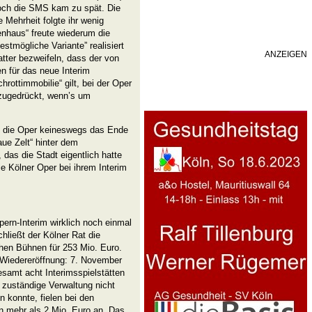
och die SMS kam zu spät. Die
 Mehrheit folgte ihr wenig
enhaus“ freute wiederum die
estmögliche Variante” realisiert
ANZEIGEN
atter bezweifeln, dass der von
n für das neue Interim
chrottimmobilie“ gilt, bei der Oper
 zugedrückt, wenn’s um
n die Oper keineswegs das Ende
ue Zelt“ hinter dem
das die Stadt eigentlich hatte
ie Kölner Oper bei ihrem Interim
rn-Interim wirklich noch einmal
ließt der Kölner Rat die
hen Bühnen für 253 Mio. Euro.
e Wiedereröffnung: 7. November
esamt acht Interimsspielstätten
e zuständige Verwaltung nicht
 konnte, fielen bei den
 mehr als 2 Mio. Euro an. Das