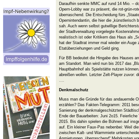
Daraufhin senkte MMC auf rund 14 Mio. – d
Opern-Lobby war zu präsent, die rot-grün-rote
überraschend. Die Entscheidung fürs „Staat
Opernintendantin, die hier die „künstlerisch b
sah. Auch wenn selbst gutwillige Berichterst
der Stadtverwaltung vorgelegte Kostenrahme
realistisch ist oder Kritikern das Haus als „S
hat der Stadtrat immer mal wieder ein Auge
Etatüberziehungen und Geld ging.
Für BB bedeutet die Hingabe des Hauses a
am Standort. Man wird nun bis 2017 das „Bla
Hauptbahnhof als Spielstätte nutzen können, 
abreißen wollen. Letzter Zelt-Player zuvor: d
….
Denkmalschutz
Muss man die Gründe für das andauernde Ope
erzählen? Das Fakten-Telegramm: 2011 besch
Sanierung der denkmalgeschützten Städtisc
Ende der Bauarbeiten: Juni 2o15. Feierlich
2015. Bis dahin spielen die Bühnen auf insg
auf. Ein kleiner Faux-Pas nebenbei: Weil di
zwischen Kalt- und Warmmiete unterscheiden
Anmietungen „überraschend“ Mehrkosten von