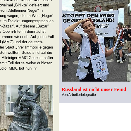
zweimal „Birlikte“ gefeiert und
von „Mülheimer Neger“ in
erung wegen, die im Wort „Neger“
eht im Dialekt umgangssprachlich
rn-Bazar“. Auf diesem „Bazar“
s Opern-Interim demnächst
m kommen wir noch. Auf jeden Fall
 (MMC) und der deutsch-
er Stadt „ihre“ Immobilie gegen
ten wollten. Beide sind auf die
. Alleiniger MMC-Gesellschafter
it Teil der teilweise dubiosen
udio. MMC bot nun ihr
Russland ist nicht unser Feind
Von Arbeiterfotografie