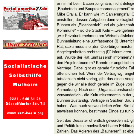
er nimmt beim Bauen „originäre, nicht delegi
„Baubetrieb und Bauprozessmanagement“ be
Mike Gralla. Er kann wie im Sanierungsfall O
einstellen, dessen Aufgaben dann vertraglich
Bühnen als „Eigenbetrieb“ und als „wirtscha
Kommune“ – so die Stadt Köln – „weitgehend 
„wie Privatunternehmen am Wirtschaftsleben“
Bühnenleitung eine „umfassende (!) Unterric
Rat, dazu muss sie „den Oberbürgermeister ü
Angelegenheiten rechtzeitig (!)“ informieren
auf. Wurde der Rat „umfassend“ informiert? 
den Projektsteuerern? Kannte er angeblich ni
Verträge. Dabei gibt es gerade für solche Fä
öffentlichen Teil. Wenn der Vertrag wg. ange
tatsächlich nicht vorlag, gibt das einen Vor
gegen die wir alle doch gerade im Zuge von
Anmerkung: Nach dem „Organisationshandbuc
verwunderlich - die Kulturdezernentin in der 
Bühnen zuständig. Verträge in Sachen Bau so
haben. Was auch verwunderlich wäre. Sie hä
anweisen können, bestimmte Dinge zu tun o
Seit das Desaster öffentlich geworden ist, 
und Politik keine nachvollziehbaren Erkläru
Zahlen. Das Agieren des „Bauherren“ ist eb