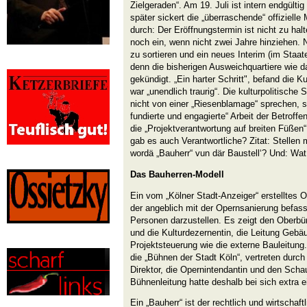
Zielgeraden“. Am 19. Juli ist intern endgültig
später sickert die „überraschende“ offizielle
durch: Der Eröffnungstermin ist nicht zu hal
noch ein, wenn nicht zwei Jahre hinziehen. N
zu sortieren und ein neues Interim (im Staat
denn die bisherigen Ausweichquartiere wie da
gekündigt. „Ein harter Schritt", befand die K
war „unendlich traurig“. Die kulturpolitisch
nicht von einer „Riesenblamage“ sprechen, so
fundierte und engagierte“ Arbeit der Betroffe
die „Projektverantwortung auf breiten Füßen“ 
gab es auch Verantwortliche? Zitat: Stellen
wordä „Bauherr“ vun där Baustell‘? Und: Wat
Das Bauherren-Modell
Ein vom „Kölner Stadt-Anzeiger“ erstelltes 
der angeblich mit der Opernsanierung befass
Personen darzustellen. Es zeigt den Oberbü
und die Kulturdezernentin, die Leitung Gebäu
Projektsteuerung wie die externe Bauleitung. 
die „Bühnen der Stadt Köln“, vertreten durc
Direktor, die Opernintendantin und den Scha
Bühnenleitung hatte deshalb bei sich extra e
Ein „Bauherr“ ist der rechtlich und wirtschaft