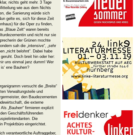
 klar, nichts geht mehr. 3 Tage
 Mitteilung wie aus dem Nichts
ten, die Sanierung würde sich
un gelte es, sich für diese Zeit
enhaus) für die Oper zu finden,
s „Blaue Zelt“ waren bereits
ulturdezernentin und nicht nur sie
e Sprecherin der Grünen mochte
ndern sah die „intensive“, „sehr
nen „nicht belohnt“. Dabei habe
geruht. Doch breit hin oder her:
 mir uns einmal janz dumm! Wer
 is‘ ene Bauherr?
Organigramm versucht die „Breite“
ten Verwaltungsteile und
rgermeister, den Baudezernenten
dewirtschaft, die externe
Als „Bauherr“ firmieren explizit
h den Geschäftsführenden
uspielintendanten. Die
in Projektbüro eingerichtet.
lich verantwortliche Auftraggeber,