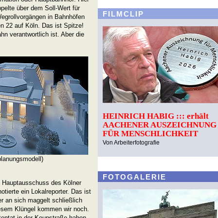
pelte über dem Soll-Wert für
FILMCLIP
Wegrollvorgängen in Bahnhöfen
en 22 auf Köln. Das ist Spitze!
hn verantwortlich ist. Aber die
HEINRICH HABIG ::: erhält
AACHENER AUSZEICHNUNG
FÜR MENSCHLICHKEIT
Von Arbeiterfotografie
planungsmodell)
FOTOGALERIE
m Hauptausschuss des Kölner
tierte ein Lokalreporter. Das ist
er an sich maggelt schließlich
iesem Klüngel kommen wir noch.
entat in der Keupstraße haben