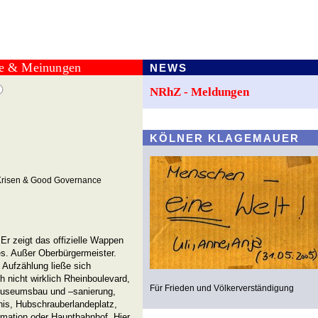
te & Meinungen
NEWS
NRhZ - Meldungen
KÖLNER KLAGEMAUER
 Krisen & Good Governance
. Er zeigt das offizielle Wappen
es. Außer Oberbürgermeister.
Aufzählung ließe sich
h nicht wirklich Rheinboulevard,
Für Frieden und Völkerverständigung
useumsbau und –sanierung,
nis, Hubschrauberlandeplatz,
mation oder Hauptbahnhof. Hier