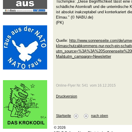
Tschimpke: „Diese Begrifflichkeit lässt eine
schädliche Atomkraft und die unterirdische 
ist absolut inakzeptabel und konterkariert d
Elmau." (© NABU.de)
(PK)
Quelle:
http://www.sonnenseite.com/de/umwel
klimaschutzabkommens-nur-noch-ein-schatte
utm_source=%3A%3A%20Sonnenseite%20
Mail&utm_campaign=Newsletter
Online-Flyer Nr. 541 vom 16.12.2015
Druckversion
Startseite
nach oben
© 2026