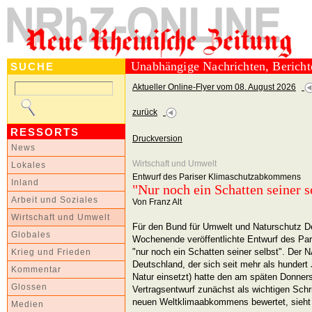
Unabhängige Nachrichten, Berich
SUCHE
Aktueller Online-Flyer vom 08. August 2026
zurück
RESSORTS
Druckversion
News
Wirtschaft und Umwelt
Lokales
Entwurf des Pariser Klimaschutzabkommens
Inland
"Nur noch ein Schatten seiner s
Arbeit und Soziales
Von Franz Alt
Wirtschaft und Umwelt
Für den Bund für Umwelt und Naturschutz D
Globales
Wochenende veröffentlichte Entwurf des P
"nur noch ein Schatten seiner selbst". Der
Krieg und Frieden
Deutschland, der sich
seit mehr als hundert 
Kommentar
Natur einsetzt)
hatte den am späten Donner
Glossen
Vertragsentwurf zunächst als wichtigen Schr
neuen Weltklimaabkommens bewertet, sieht 
Medien