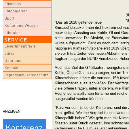
Filmclips
Fotogalerien
B
Sport
N
"Das ab 2020 geltende neue
Kultur und Wissen
Klimaschutzabkommen droht extrem schwach
notwendige Ausstieg aus Kohle, Öl und Gas 
Literatur
bleibt unerwähnt. Die Absicht, die Erderwär
SERVICE
wurde aufgeweicht. Geht es nach dem jetzig
LeserInnenbriefe
nationalen Klimaschutzpläne erst 2019 überp
sie vor Inkrafttreten des neuen Abkommens 
Links
fraglich", sagte der BUND-Vorsitzende Hube
Über uns
Auch das Ziel der G7-Staaten, wenigstens i
Kontakt
Kohle, Öl und Gas auszusteigen, sei im Text
Impressum/Datenschutz
Klimaschäden stärke die von den USA favoris
Klimaschäden auszuschließen. Der Vertragsen
viele offene Fragen, unter anderem, wie Kli
Rechenschaftspflichten für arme und reiche 
ausgestaltet werden könnten.
"Kurz vor dem Ende der Konferenz sind die 
ANZEIGEN
nicht gelöst. Welche Verpflichtungen werden
Klimapolitik haben? Wie geht man mit Klim
Staaten unter Druck gesetzt, ihre schwache
verbessern? Die EU muss jetzt ankündigen, 