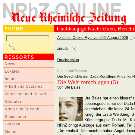
Unabhängige Nachrichten, Berich
SUCHE
Aktueller Online-Flyer vom 09. August 2026
zurück
RESSORTS
Druckversion
News
Kultur und Wissen
Lokales
Die Geschichte der Dada-Künstlerin Angelika H
Inland
Die Welt zerschlagen (5)
Arbeit und Soziales
Von Ute Bales
Wirtschaft und Umwelt
Ute Bales hat einen biograf
Globales
Lebensgeschichte der Dada-K
geschrieben, die keine 24 Jah
Krieg und Frieden
Krieg, der Erste Weltkrieg, d
Kommentar
Künstlergruppe Dada. Mit Ku
Glossen
NRhZ bringt Auszüge aus dem Roman. Teil 5 
„Die Freiheit! Die meisten haben Angst davor
Medien