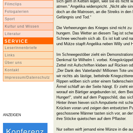
sich gern in Ketten legen, weil sie es nicht 
Filmclips
atmen.“ Angelika widerspricht. „Nicht alle si
doch an die Matrosen, an die Streiks in den 
Fotogalerien
Gefängnis und Tod.“
Sport
Kultur und Wissen
Die Verheerungen des Krieges sind nicht zu 
hungern. Das Wetter an diesem Tag ist sch
Literatur
Schnee wechseln sich ab. Es ist kalt und na
SERVICE
und Mütze stapft Angelika neben Willy und 
LeserInnenbriefe
Im Schneegestöber zieht ein Demonstration
Links
Denkmal für Wilhelm I. vorbei. Kriegskrüppel
Über uns
Zettel mit Aufschriften kleben auf Rücken od
Kontakt
„Der Dank des Vaterlands! Millionen Tote un
wir nichts als lästige, bettelnde Kriegszittere
Impressum/Datenschutz
Rippen wölben sich unter einem fadenschei
Ärmel schlaff an der Seite hängt. Er zieht 
worauf ein Bärtiger angebunden ist, dem Bei
Hunger!“, steht auf dem Pappschild, das si
Hinter ihnen hieven sich Amputierte mit sch
Krücken voran und zeigen den entsetzten Pa
geschossene Männer tasten sich vor, an den
ANZEIGEN
ihre Stöcke quietschen auf dem Pflaster.
Nur selten wirft jemand eine Münze in die 