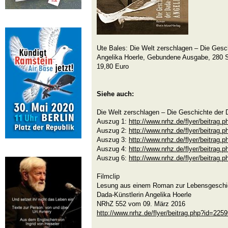
Ute Bales: Die Welt zerschlagen – Die Gesc
Angelika Hoerle, Gebundene Ausgabe, 280 S
19,80 Euro
Siehe auch:
Die Welt zerschlagen – Die Geschichte der 
Auszug 1:
http://www.nrhz.de/flyer/beitrag.
Auszug 2:
http://www.nrhz.de/flyer/beitrag.
Auszug 3:
http://www.nrhz.de/flyer/beitrag.
Auszug 4:
http://www.nrhz.de/flyer/beitrag.
Auszug 6:
http://www.nrhz.de/flyer/beitrag.
Filmclip
Lesung aus einem Roman zur Lebensgeschic
Dada-Künstlerin Angelika Hoerle
NRhZ 552 vom 09. März 2016
http://www.nrhz.de/flyer/beitrag.php?id=225