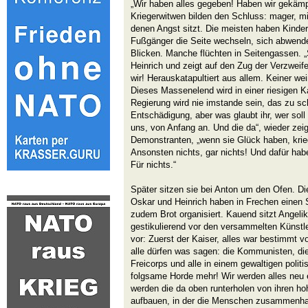
„Wir haben alles gegeben! Haben wir gekämp
Kriegerwitwen bilden den Schluss: mager, mi
denen Angst sitzt. Die meisten haben Kinder
Fußgänger die Seite wechseln, sich abwende
Blicken. Manche flüchten in Seitengassen. „
Heinrich und zeigt auf den Zug der Verzweife
wir! Herauskatapultiert aus allem. Keiner wei
Dieses Massenelend wird in einer riesigen 
Regierung wird nie imstande sein, das zu sch
Entschädigung, aber was glaubt ihr, wer sol
uns, von Anfang an. Und die da“, wieder zeig
Demonstranten, „wenn sie Glück haben, kri
Ansonsten nichts, gar nichts! Und dafür habe
Für nichts.“
Später sitzen sie bei Anton um den Ofen. Di
Oskar und Heinrich haben in Frechen einen 
zudem Brot organisiert. Kauend sitzt Angeli
gestikulierend vor den versammelten Künstle
vor: Zuerst der Kaiser, alles war bestimmt von
alle dürfen was sagen: die Kommunisten, die 
Freicorps und alle in einem gewaltigen polit
folgsame Horde mehr! Wir werden alles neu 
werden die da oben runterholen von ihren h
aufbauen, in der die Menschen zusammenhal