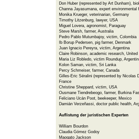
Don Huber (represented by Art Dunham), bio
Channa Jayasumana, expert environmental h
Monika Krueger, veterinarian, Germany
Timothy Litzenburg, lawyer, USA
Miguel Lovera, agronomist, Paraguay
Steve Marsh, farmer, Australia
Pedro Pablo Mutumbajoy, victim, Colombia
Ib Borup Pedersen, pig farmer, Denmark
Juan Ignacio Pereyra, victim, Argentina
Claire Robinson, academic research, Unite
Maria Liz Robledo, victim Roundup, Argentin
Kolon Saman, victim, Sri Lanka
Percy Schmeiser, farmer, Canada
Gilles-Eric Séralini (represented by Nicolas
France
Christine Sheppard, victim, USA
Ousmane Tiendrebeogo, farmer, Burkina Fa
Feliciano Ucán Poot, beekeeper, Mexico
Damián Verzeñassi, doctor public health, Ar
Auflistung der juristischen Experten
William Bourdon
Claudia Gómez Godoy
Maogato Jackson