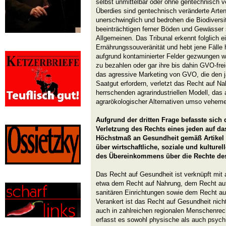
selbst unmittelbar oder ohne gentechnisch v
Überdies sind gentechnisch veränderte Arten
unerschwinglich und bedrohen die Biodiversi
beeinträchtigen ferner Böden und Gewässer
Allgemeinen. Das Tribunal erkennt folglich e
Ernährungssouveränität und hebt jene Fälle 
aufgrund kontaminierter Felder gezwungen 
zu bezahlen oder gar ihre bis dahin GVO-fre
das agressive Marketing von GVO, die den 
Saatgut erfordern, verletzt das Recht auf Nah
herrschenden agrarindustriellen Modell, das
agrarökologischer Alternativen umso veheme
Aufgrund der dritten Frage befasste sich
Verletzung des Rechts eines jeden auf das
Höchstmaß an Gesundheit gemäß Artikel 1
über wirtschaftliche, soziale und kulture
des Übereinkommens über die Rechte de
Das Recht auf Gesundheit ist verknüpft mi
etwa dem Recht auf Nahrung, dem Recht au
sanitären Einrichtungen sowie dem Recht a
Verankert ist das Recht auf Gesundheit nich
auch in zahlreichen regionalen Menschenrec
erfasst es sowohl physische als auch psych