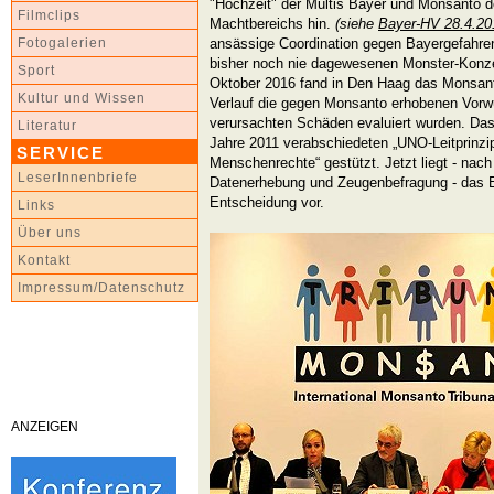
"Hochzeit" der Multis Bayer und Monsanto d
Filmclips
Machtbereichs hin.
(siehe
Bayer-HV 28.4.20
ansässige Coordination gegen Bayergefahren
Fotogalerien
bisher noch nie dagewesenen Monster-Konze
Sport
Oktober 2016 fand in Den Haag das Monsanto
Kultur und Wissen
Verlauf die gegen Monsanto erhobenen Vor
verursachten Schäden evaluiert wurden. Das 
Literatur
Jahre 2011 verabschiedeten „UNO-Leitprinzip
SERVICE
Menschenrechte“ gestützt. Jetzt liegt - na
LeserInnenbriefe
Datenerhebung und Zeugenbefragung - das Er
Entscheidung vor.
Links
Über uns
Kontakt
Impressum/Datenschutz
ANZEIGEN