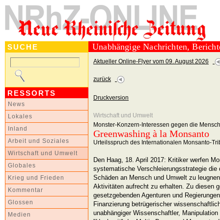
Unabhängige Nachrichten, Berich
SUCHE
Aktueller Online-Flyer vom 09. August 2026
zurück
RESSORTS
Druckversion
News
Wirtschaft und Umwelt
Lokales
Monster-Konzern-Interessen gegen die Menschl
Inland
Greenwashing à la Monsanto
Arbeit und Soziales
Urteilsspruch des Internationalen Monsanto-Tr
Wirtschaft und Umwelt
Den Haag, 18. April 2017: Kritiker werfen Mo
Globales
systematische Verschleierungsstrategie die 
Schäden an Mensch und Umwelt zu leugnen 
Krieg und Frieden
Aktivitäten aufrecht zu erhalten. Zu diesen 
Kommentar
gesetzgebenden Agenturen und Regierungen,
Glossen
Finanzierung betrügerischer wissenschaftlic
unabhängiger Wissenschaftler, Manipulation
Medien