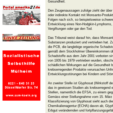
Gesundheit.
Den Zeugenaussagen zufolge zieht der über d
oder indirekte Kontakt mit Monsanto-Produkt
Folgen nach sich, so beispielsweise schwe
Entwicklung eines Non-Hodgkin-Lymphoms, 
Vergiftungen oder gar den Tod.
Das Tribunal weist darauf hin, dass Monsant
Substanzen produziert und vertrieben hat. Zu
die PCB, die langlebige organische Schadsto
gemäß dem Stockholmer Übereinkommen übe
Schadstoffe aus dem Jahr 2001 verboten si
von 1935 bis 1979 vertrieben wurden, obsc
schädlichen Wirkungen auf die Gesundheit b
krebserregenden Produkte verursachen Unfru
Entwicklungsstörungen bei Kindern und St
An zweiter Stelle ist Glyphosat (Wirkstoff 
das in gewissen Studien als krebserregend e
Stellen, namentlich die EFSA, zu einem geg
Gemäss einer Stellungnahme vom 15. März 
Klassifizierung von Glyphosat sieht auch di
Chemikalienagentur (ECHA) davon ab, Glyph
Erbgut verändernden und fortpflanzungsgef