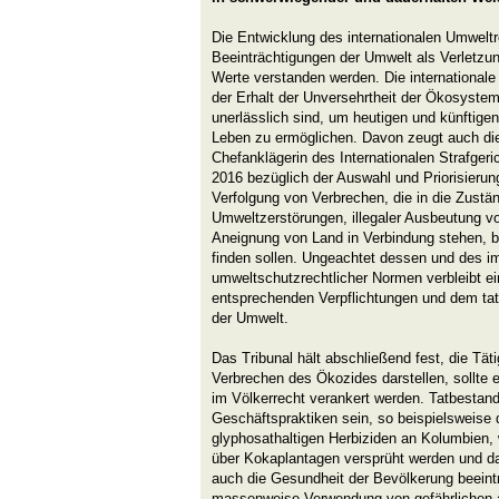
Die Entwicklung des internationalen Umweltr
Beeinträchtigungen der Umwelt als Verletzung
Werte verstanden werden. Die international
der Erhalt der Unversehrtheit der Ökosyste
unerlässlich sind, um heutigen und künftige
Leben zu ermöglichen. Davon zeugt auch di
Chefanklägerin des Internationalen Strafge
2016 bezüglich der Auswahl und Priorisierun
Verfolgung von Verbrechen, die in die Zustän
Umweltzerstörungen, illegaler Ausbeutung vo
Aneignung von Land in Verbindung stehen, 
finden sollen. Ungeachtet dessen und des 
umweltschutzrechtlicher Normen verbleibt e
entsprechenden Verpflichtungen und dem ta
der Umwelt.
Das Tribunal hält abschließend fest, die Tä
Verbrechen des Ökozides darstellen, sollte e
im Völkerrecht verankert werden. Tatbestan
Geschäftspraktiken sein, so beispielsweise 
glyphosathaltigen Herbiziden an Kolumbien,
über Kokaplantagen versprüht werden und d
auch die Gesundheit der Bevölkerung beeintr
massenweise Verwendung von gefährlichen 