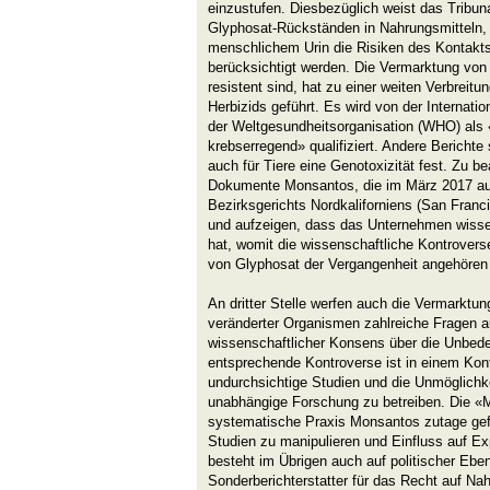
einzustufen. Diesbezüglich weist das Tribuna
Glyphosat-Rückständen in Nahrungsmitteln, 
menschlichem Urin die Risiken des Kontakts
berücksichtigt werden. Die Vermarktung vo
resistent sind, hat zu einer weiten Verbrei
Herbizids geführt. Es wird von der Internati
der Weltgesundheitsorganisation (WHO) als
krebserregend» qualifiziert. Andere Berichte
auch für Tiere eine Genotoxizität fest. Zu be
Dokumente Monsantos, die im März 2017 au
Bezirksgerichts Nordkaliforniens (San Franc
und aufzeigen, dass das Unternehmen wissen
hat, womit die wissenschaftliche Kontrovers
von Glyphosat der Vergangenheit angehören 
An dritter Stelle werfen auch die Vermarktu
veränderter Organismen zahlreiche Fragen a
wissenschaftlicher Konsens über die Unbede
entsprechende Kontroverse ist in einem Kont
undurchsichtige Studien und die Unmöglichke
unabhängige Forschung zu betreiben. Die «
systematische Praxis Monsantos zutage gefö
Studien zu manipulieren und Einfluss auf E
besteht im Übrigen auch auf politischer Eben
Sonderberichterstatter für das Recht auf Na