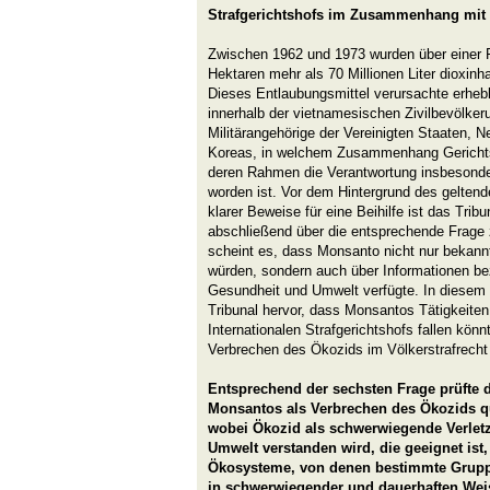
Strafgerichtshofs im Zusammenhang mit
Zwischen 1962 und 1973 wurden über einer F
Hektaren mehr als 70 Millionen Liter dioxinh
Dieses Entlaubungsmittel verursachte erhe
innerhalb der vietnamesischen Zivilbevölke
Militärangehörige der Vereinigten Staaten, 
Koreas, in welchem Zusammenhang Gerichtsv
deren Rahmen die Verantwortung insbesonde
worden ist. Vor dem Hintergrund des gelten
klarer Beweise für eine Beihilfe ist das Tribu
abschließend über die entsprechende Frage 
scheint es, dass Monsanto nicht nur bekann
würden, sondern auch über Informationen bez
Gesundheit und Umwelt verfügte. In diese
Tribunal hervor, dass Monsantos Tätigkeiten
Internationalen Strafgerichtshofs fallen könnt
Verbrechen des Ökozids im Völkerstrafrecht
Entsprechend der sechsten Frage prüfte d
Monsantos als Verbrechen des Ökozids qu
wobei Ökozid als schwerwiegende Verlet
Umwelt verstanden wird, die geeignet ist
Ökosysteme, von denen bestimmte Grup
in schwerwiegender und dauerhaften Weis