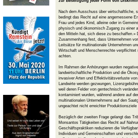
zur Beseitigung jeder Form von Diskrimin
Nach dem Ausschuss über wirtschaftliche, so
bedingt das Recht auf eine angemessene Er
Frau und jedes Kind, alleine oder in Gemeins
physisch und ökonomisch Zugang zu einer 
den Mitteln hat, sich diese zu beschaffen.» 
Zusammenhang fest, dass Unternehmen vor
Leitsätze für multinationale Unternehmen und
Wirtschaft und Menschenrechte verpflichtet
achten.
Im Rahmen der Anhörungen wurden negative 
landwirtschaftliche Produktion und die Ök
invasiver Arten und Effektivitätsverluste vo
Landwirte werden gezwungen, Lizenzgebühr
weil deren Felder von gentechnisch veränd
kontaminiert wurden, während andere auf de
multinationalen Unternehmens auf den Saatg
ungeachtet nicht erreichter Produktionsziele
Bezüglich der zweiten Frage gelangt das Tri
Monsantos Tätigkeiten das Recht auf Nahru
Geschäftspraktiken reduzieren die Verfügbar
Individuen und Gemeinschaften und verschlec