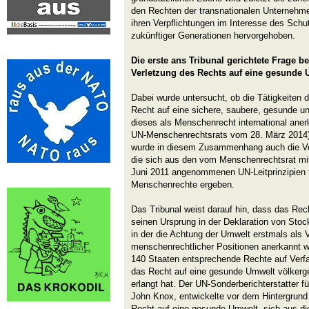
den Rechten der transnationalen Unternehme
ihren Verpflichtungen im Interesse des Sch
zukünftiger Generationen hervorgehoben.
Die erste ans Tribunal gerichtete Frage b
Verletzung des Rechts auf eine gesunde 
Dabei wurde untersucht, ob die Tätigkeiten
Recht auf eine sichere, saubere, gesunde u
dieses als Menschenrecht international aner
UN-Menschenrechtsrats vom 28. März 2014), 
wurde in diesem Zusammenhang auch die V
die sich aus den vom Menschenrechtsrat mit
Juni 2011 angenommenen UN-Leitprinzipien f
Menschenrechte ergeben.
Das Tribunal weist darauf hin, dass das Re
seinen Ursprung in der Deklaration von Sto
in der die Achtung der Umwelt erstmals als
menschenrechtlicher Positionen anerkannt 
140 Staaten entsprechende Rechte auf Verf
das Recht auf eine gesunde Umwelt völkerg
erlangt hat. Der UN-Sonderberichterstatter 
John Knox, entwickelte vor dem Hintergrund
Recht auf eine gesunde Umwelt, sich aus d