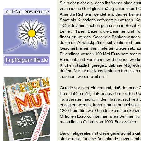
Sie sieht nicht ein, dass ihr Antrag abgelehn
vorhandene Geld gleichmäßig unter allen 120 
Aber die Richterin wendet ein, das es kein
Staat als Künstlerin gefördert zu werden. Ke
"Künstler/innen haben genau so ein Recht zu
Lehrer, Pfarrer, Bauern, die Beamten und Pol
finanziert werden. Sogar die Banken wurden g
durch die Abwrackprämie subventioniert, und 
Geschenk einen verminderten Steuersatz au
Flüchtlinge werden 100 Mrd Euro bereitgestell
Rundfunk und Fernsehen wird ebenso wie b
Kirchen staatlich geregelt, daß sie Mitglied
dürfen. Nur für die Künstler/innen fühlt sic
zusehen, wo sie bleiben."
Gerade vor dem Hintergrund, daß der neue C
Euro dafür erhält, daß er aus dem letzten Üb
Tanztheater macht, in dem fast ausschließl
engagiert werden, kann man nicht nachvollz
1200 Euro für zwei Grundeinkommenskonzerte
Millionen Euro könnte man allen Berliner Kün
monatliches Gehalt von 1000 Euro zahlen.
Davon abgesehen ist diese gesellschaftskrit
sie betreibt, für eine Demokratie unverzichtb