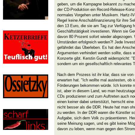
geben, um die Kampagne bekannt zu machen
der CD-Produktion ein Record-Release-Konzer
normales Vorgehen unter Musikern. Hartz-I
Regel keine Anschubfinanzierung für ihre S
den 13 Euro, die sie am Tag zur Verfügung h
Geschäftstätigkeit investieren. Wenn sie G
davon 80 Prozent sofort wieder abgezogen. 
Umständen erfolgreich werden?! Jede Investit
gefährdet das Überleben. Es hat den Anschei
Argumenten verhindert werden sollte, dass e
Konzerte gibt. Kerstin Gundt widerspricht: "
sondern um ein gesellschaftlich relevantes 
Nach dem Prozess ist ihr klar, dass sie von
erwarten hat. "Ich wollte mal austesten, ob i
Förderungen bekommen würde. Ich konnte nic
ist, aber in diesem Land, wo man heutzutag
CDs produzieren und zum Auftreten auch n
einen keiner dabei unterstützt, herrscht eine
nicht besser als die DDR. Heute hat man o
zu werden. In der DDR waren die Künstler so
Aufgabe, sich dem Volk zu präsentieren. He
seine Meinung sagen, und es gibt keine Mögl
davon zu leben, wenn man gegen den Stro