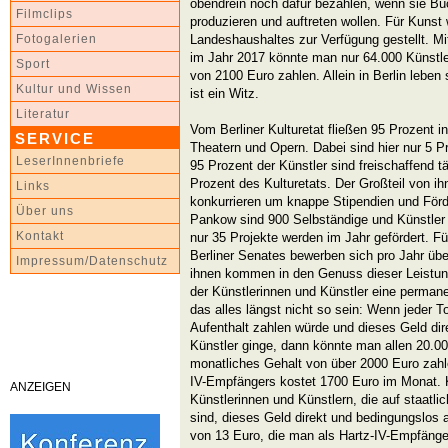
obendrein noch dafür bezahlen, wenn sie Bü
Filmclips
produzieren und auftreten wollen. Für Kunst 
Landeshaushaltes zur Verfügung gestellt. M
Fotogalerien
im Jahr 2017 könnte man nur 64.000 Künstle
Sport
von 2100 Euro zahlen. Allein in Berlin leben
Kultur und Wissen
ist ein Witz.
Literatur
Vom Berliner Kulturetat fließen 95 Prozent 
SERVICE
Theatern und Opern. Dabei sind hier nur 5 Pr
LeserInnenbriefe
95 Prozent der Künstler sind freischaffend tät
Prozent des Kulturetats. Der Großteil von ih
Links
konkurrieren um knappe Stipendien und Förd
Über uns
Pankow sind 900 Selbständige und Künstler b
Kontakt
nur 35 Projekte werden im Jahr gefördert. Fü
Berliner Senates bewerben sich pro Jahr übe
Impressum/Datenschutz
ihnen kommen in den Genuss dieser Leistung
der Künstlerinnen und Künstler eine perma
das alles längst nicht so sein: Wenn jeder T
Aufenthalt zahlen würde und dieses Geld dir
Künstler ginge, dann könnte man allen 20.00
monatliches Gehalt von über 2000 Euro zahl
IV-Empfängers kostet 1700 Euro im Monat. Ke
ANZEIGEN
Künstlerinnen und Künstlern, die auf staatl
sind, dieses Geld direkt und bedingungslos
von 13 Euro, die man als Hartz-IV-Empfänge