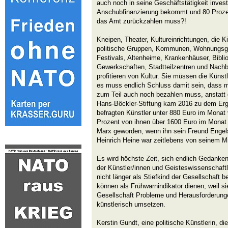
auch noch in seine Geschäftstätigkeit inves
Anschubfinanzierung bekommt und 80 Prozen
das Amt zurückzahlen muss?!
Kneipen, Theater, Kultureinrichtungen, die 
politische Gruppen, Kommunen, Wohnungsge
Festivals, Altenheime, Krankenhäuser, Bibli
Gewerkschaften, Stadtteilzentren und Nachba
profitieren von Kultur. Sie müssen die Künst
es muss endlich Schluss damit sein, dass man
zum Teil auch noch bezahlen muss, anstatt 
Hans-Böckler-Stiftung kam 2016 zu dem Erg
befragten Künstler unter 880 Euro im Monat
Prozent von ihnen über 1600 Euro im Mona
Marx geworden, wenn ihn sein Freund Engels 
Heinrich Heine war zeitlebens von seinem Mi
Es wird höchste Zeit, sich endlich Gedanken
der Künstler/innen und Geisteswissenschaftl
nicht länger als Stiefkind der Gesellschaft b
können als Frühwarnindikator dienen, weil sie
Gesellschaft Probleme und Herausforderung
künstlerisch umsetzen.
Kerstin Gundt, eine politische Künstlerin, die 