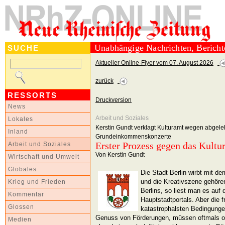
Unabhängige Nachrichten, Berich
SUCHE
Aktueller Online-Flyer vom 07. August 2026
zurück
RESSORTS
Druckversion
News
Arbeit und Soziales
Lokales
Kerstin Gundt verklagt Kulturamt wegen abgele
Inland
Grundeinkommenskonzerte
Erster Prozess gegen das Kult
Arbeit und Soziales
Von Kerstin Gundt
Wirtschaft und Umwelt
Globales
Die Stadt Berlin wirbt mit d
und die Kreativszene gehöre
Krieg und Frieden
Berlins, so liest man es auf 
Kommentar
Hauptstadtportals. Aber die f
Glossen
katastrophalsten Bedingunge
Genuss von Förderungen, müssen oftmals o
Medien