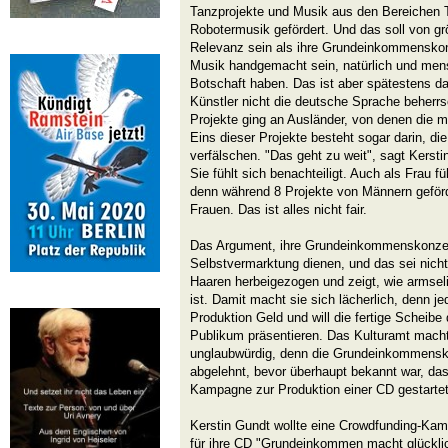
Tanzprojekte und Musik aus den Bereichen 
Robotermusik gefördert. Und das soll von grö
Relevanz sein als ihre Grundeinkommenskonz
Musik handgemacht sein, natürlich und mens
Botschaft haben. Das ist aber spätestens da
Künstler nicht die deutsche Sprache beherrsc
Projekte ging an Ausländer, von denen die 
Eins dieser Projekte besteht sogar darin, d
verfälschen. "Das geht zu weit", sagt Kerstin
Sie fühlt sich benachteiligt. Auch als Frau 
denn während 8 Projekte von Männern geförd
Frauen. Das ist alles nicht fair.
Das Argument, ihre Grundeinkommenskonzer
Selbstvermarktung dienen, und das sei nicht
Haaren herbeigezogen und zeigt, wie armsel
ist. Damit macht sie sich lächerlich, denn je
Produktion Geld und will die fertige Scheibe
Publikum präsentieren. Das Kulturamt mach
unglaubwürdig, denn die Grundeinkommensko
abgelehnt, bevor überhaupt bekannt war, da
Kampagne zur Produktion einer CD gestartet
Kerstin Gundt wollte eine Crowdfunding-Ka
für ihre CD "Grundeinkommen macht glückli