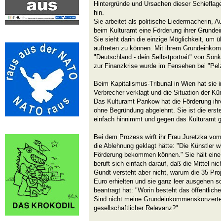
Hintergründe und Ursachen dieser Schieflage
hin.
Sie arbeitet als politische Liedermacherin, A
beim Kulturamt eine Förderung ihrer Grund
Sie sieht darin die einzige Möglichkeit, um
auftreten zu können. Mit ihrem Grundeinkomm
"Deutschland - dein Selbstportrait" von Sön
zur Finanzkrise wurde im Fensehen bei "Pelzi
Beim Kapitalismus-Tribunal in Wien hat sie i
Verbrecher verklagt und die Situation der Kü
Das Kulturamt Pankow hat die Förderung i
ohne Begründung abgelehnt. Sie ist die erste
einfach hinnimmt und gegen das Kulturamt g
Bei dem Prozess wirft ihr Frau Juretzka vom
die Ablehnung geklagt hätte: "Die Künstler w
Förderung bekommen können." Sie hält eine 
beruft sich einfach darauf, daß die Mittel nic
Gundt versteht aber nicht, warum die 35 Pr
Euro erhielten und sie ganz leer ausgehen so
beantragt hat: "Worin besteht das öffentlic
Sind nicht meine Grundeinkommenskonzerte 
gesellschaftlicher Relevanz?"