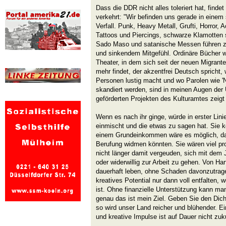
Dass die DDR nicht alles toleriert hat, finde
verkehrt: "Wir befinden uns gerade in einem 
Verfall. Punk, Heavy Metall, Grufti, Horror, Ac
Tattoos und Piercings, schwarze Klamotten 
Sado Maso und satanische Messen führen z
und sinkendem Mitgefühl. Ordinäre Bücher wi
Theater, in dem sich seit der neuen Migrant
mehr findet, der akzentfrei Deutsch spricht,
Personen lustig macht und wo Parolen wie 'N
skandiert werden, sind in meinen Augen der 
geförderten Projekten des Kulturamtes zeigt 
Wenn es nach ihr ginge, würde in erster Linie
einmischt und die etwas zu sagen hat. Sie 
einem Grundeinkommen wäre es möglich, da
Berufung widmen könnten. Sie wären viel pro
nicht länger damit vergeuden, sich mit dem
oder widerwillig zur Arbeit zu gehen. Von H
dauerhaft leben, ohne Schaden davonzutrage
kreatives Potential nur dann voll entfalten, 
ist. Ohne finanzielle Unterstützung kann m
genau das ist mein Ziel. Geben Sie den Dic
so wird unser Land reicher und blühender. E
und kreative Impulse ist auf Dauer nicht zuku