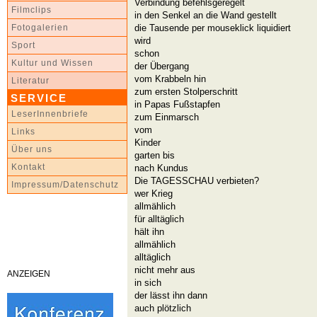
Verbindung befehlsgeregelt
Filmclips
in den Senkel an die Wand gestellt
die Tausende per mouseklick liquidiert
Fotogalerien
wird
Sport
schon
Kultur und Wissen
der Übergang
vom Krabbeln hin
Literatur
zum ersten Stolperschritt
SERVICE
in Papas Fußstapfen
LeserInnenbriefe
zum Einmarsch
vom
Links
Kinder
Über uns
garten bis
Kontakt
nach Kundus
Die TAGESSCHAU verbieten?
Impressum/Datenschutz
wer Krieg
allmählich
für alltäglich
hält ihn
allmählich
alltäglich
nicht mehr aus
ANZEIGEN
in sich
der lässt ihn dann
auch plötzlich