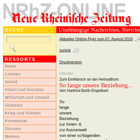
Unabhängige Nachrichten, Berich
SUCHE
Aktueller Online-Flyer vom 07. August 2026
zurück
RESSORTS
Druckversion
News
Literatur
Lokales
Zum EinMarsch an der Heimatfront
Inland
So lange unsere Beziehung...
Arbeit und Soziales
Von Hartmut Barth-Engelbart
Wirtschaft und Umwelt
So
Globales
lange
unsere
Krieg und Frieden
Beziehung
Kommentar
zur Innen- &
Glossen
zur Aussenwelt
von einer schlagenden
Medien