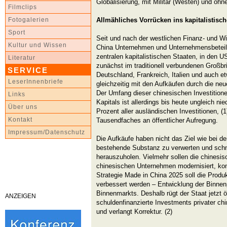
Globalisierung, mit Militär (Westen) und ohne
Filmclips
Allmähliches Vorrücken ins kapitalistisc
Fotogalerien
Sport
Seit und nach der westlichen Finanz- und Wi
Kultur und Wissen
China Unternehmen und Unternehmensbeteili
zentralen kapitalistischen Staaten, in den U
Literatur
zunächst im traditionell verbundenen Großbr
SERVICE
Deutschland, Frankreich, Italien und auch e
LeserInnenbriefe
gleichzeitig mit den Aufkäufen durch die n
Der Umfang dieser chinesischen Investition
Links
Kapitals ist allerdings bis heute ungleich nie
Über uns
Prozent aller ausländischen Investitionen, (
Kontakt
Tausendfaches an öffentlicher Aufregung.
Impressum/Datenschutz
Die Aufkäufe haben nicht das Ziel wie bei d
bestehende Substanz zu verwerten und schne
herauszuholen. Vielmehr sollen die chinesis
chinesischen Unternehmen modernisiert, komp
Strategie Made in China 2025 soll die Produk
verbessert werden – Entwicklung der Binnen
Binnenmarkts. Deshalb rügt der Staat jetzt öff
ANZEIGEN
schuldenfinanzierte Investments privater c
und verlangt Korrektur. (2)