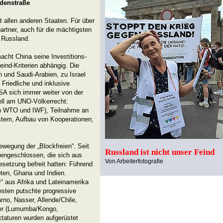
idenstraße
st allen anderen Staaten. Für über
rtner, auch für die mächtigsten
 Russland.
cht China seine Investitions-
ind-Kriterien abhängig. Die
n und Saudi-Arabien, zu Israel
Friedliche und inklusive
SA sich immer weiter von der
iell am UNO-Völkerrecht:
in WTO und IWF), Teilnahme an
stem, Aufbau von Kooperationen,
ewegung der „Blockfreien“. Seit
Russland ist nicht unser Feind
engeschlossen, die sich aus
Von Arbeiterfotografie
esetzung befreit hatten: Führend
ten, Ghana und Indien.
r“ aus Afrika und Lateinamerika
sten putschte progressive
no, Nasser, Allende/Chile,
iker (Lumumba/Kongo,
taturen wurden aufgerüstet