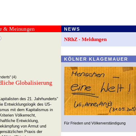
te & Meinungen
NEWS
NRhZ - Meldungen
KÖLNER KLAGEMAUER
derts" (4)
dliche Globalisierung
pitalisten des 21. Jahrhunderts“
ie Entwicklungslogik des US-
ismus mit dem Kapitalismus in
riterien Völkerrecht,
haftliche Entwicklung,
Für Frieden und Völkerverständigung
 Bekämpfung von Armut und
gensätzlichen Praxis der