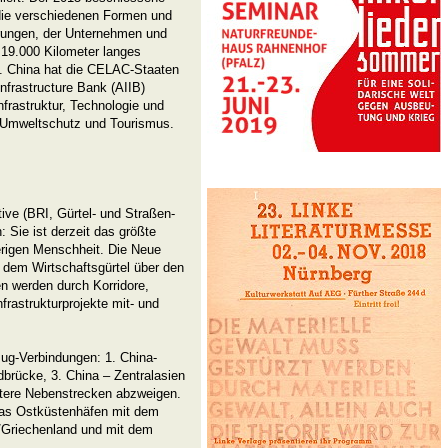
t die verschiedenen Formen und
erungen, der Unternehmen und
 19.000 Kilometer langes
n. China hat die CELAC-Staaten
nfrastructure Bank (AIIB)
nfrastruktur, Technologie und
, Umweltschutz und Tourismus.
ive (BRI, Gürtel- und Straßen-
n: Sie ist derzeit das größte
herigen Menschheit. Die Neue
 dem Wirtschaftsgürtel über den
 werden durch Korridore,
frastrukturprojekte mit- und
ug-Verbindungen: 1. China-
brücke, 3. China – Zentralasien
itere Nebenstrecken abzweigen.
nas Ostküstenhäfen mit dem
/Griechenland und mit dem