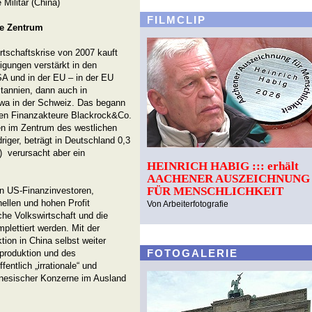
 Militär (China)
FILMCLIP
he Zentrum
rtschaftskrise von 2007 kauft
gungen verstärkt in den
SA und in der EU – in der EU
itannien, dann auch in
twa in der Schweiz. Das begann
euen Finanzakteure Blackrock&Co.
en im Zentrum des westlichen
driger, beträgt in Deutschland 0,3
1) verursacht aber ein
HEINRICH HABIG ::: erhält
AACHENER AUSZEICHNUNG
FÜR MENSCHLICHKEIT
en US-Finanzinvestoren,
llen und hohen Profit
Von Arbeiterfotografie
che Volkswirtschaft und die
lettiert werden. Mit der
tion in China selbst weiter
FOTOGALERIE
produktion und des
entlich „irrationale“ und
hinesischer Konzerne im Ausland