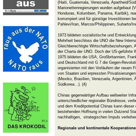
(Haiti, Guatemala, Venezuela, Apartheid/Süda
Marionettenregierungen wurden aufgebaut (
Honduras, Kolumbien, Panama, Karibik), re
korrumpiert und für günstige Investitionen 
Pahlevi/Iran, Marcos/Philippinen, Suharto/In
1973 bildeten sozialistische und Entwicklung
Mehrheit beschloss die UNO die New Interna
Gleichberechtigte Wirtschaftsbeziehungen, 
der Charta der UNO. Doch der US-geführte W
1975 bildeten die USA, Großbritannien, Fran
und Deutschland mit G 7 die Gegen-Revolut
organisierten mit den Vorläufern der neuen 
von Staaten und erpressten Privatisierunge
(Mexiko, Brasilien, Venezuela, Argentinien,
Südkorea…). (4)
Chinas gegenwärtiger Aufbau weltweiter Infra
unterschiedlicher regionaler Bündnisse, verb
und dem Kreditpotential Chinas kann dieser 
bestehenden Hoffnung in vielen Dutzend St
nachhaltigen, strategischen Impuls verleihe
Regionale und kontinentale Kooperation