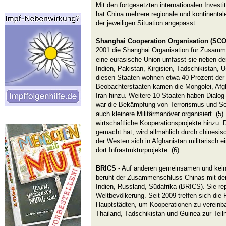
Mit den fortgesetzten internationalen Inves
hat China mehrere regionale und kontinentale 
der jeweiligen Situation angepasst.
Shanghai Cooperation Organisation (SCO
2001 die Shanghai Organisation für Zusamm
eine eurasische Union umfasst sie neben de
Indien, Pakistan, Kirgisien, Tadschikistan,
diesen Staaten wohnen etwa 40 Prozent der
Beobachterstaaten kamen die Mongolei, Afg
Iran hinzu. Weitere 10 Staaten haben Dialog
war die Bekämpfung von Terrorismus und S
auch kleinere Militärmanöver organisiert. (5
wirtschaftliche Kooperationsprojekte hinzu. 
gemacht hat, wird allmählich durch chinesis
der Westen sich in Afghanistan militärisch e
dort Infrastrukturprojekte. (6)
BRICS
- Auf anderen gemeinsamen und keine
beruht der Zusammenschluss Chinas mit den
Indien, Russland, Südafrika (BRICS). Sie rep
Weltbevölkerung. Seit 2009 treffen sich die
Hauptstädten, um Kooperationen zu vereinba
Thailand, Tadschikistan und Guinea zur Tei