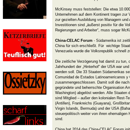
McKinsey muss feststellen: Die etwa 10.000
Unternehmen auf dem Kontinent tragen zur V
zur gezielten Ausbildung von Managern und A
Investitionen sind „äußerst positiv für die Vo
Regierungen und Arbeiter“, muss sogar McKi
China-CELAC Forum
- Südamerika ist zeitl
China für sich erschließt. Für wichtige Staat
Venezuela wurde die Volksrepublik schnell 
Die zeitliche Verzögerung hat damit zu tun,
Jahrhundert der „Hinterhof“ der USA war und 
werden soll. Die 33 Staaten Südamerikas sel
Comunidad de Estados Latinoamericanos y
zusammengeschlossen. Damit soll die nach
gegründete und beherrschte Organisation Am
Washington) abgelöst werden. Alle Staaten d
sind Mitglied – außer den kolonialen Rest-Ter
(Antillen), Frankreichs (Guayana), Großbrit
Virgin Islands, Bermuda) und der USA (Baha
steuerpolitisch weiter von ihren ehemaligen
sind.
China hat 2014 das China-CELAC Forum initi