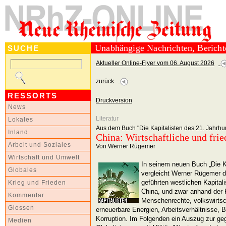
Unabhängige Nachrichten, Berich
SUCHE
Aktueller Online-Flyer vom 06. August 2026
zurück
RESSORTS
Druckversion
News
Literatur
Lokales
Aus dem Buch "Die Kapitalisten des 21. Jahrhun
Inland
China: Wirtschaftliche und frie
Arbeit und Soziales
Von Werner Rügemer
Wirtschaft und Umwelt
In seinem neuen Buch „Die Ka
Globales
vergleicht Werner Rügemer d
geführten westlichen Kapital
Krieg und Frieden
China, und zwar anhand der K
Kommentar
Menschenrechte, volkswirtsc
Glossen
erneuerbare Energien, Arbeitsverhältnisse,
Korruption. Im Folgenden ein Auszug zur ge
Medien