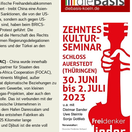
azifische Freihandelsabkommen
t - treibt China eine Asien-
 Sanktionen, die von der US-
na, sondern auch gegen US-
t sind, haben beim BRICS-
rotest geführt: Die
nd die Herrschaft des Rechts
ahmen Regierungsdelegationen
iens und der Türkei an den
AC)
- China wurde innerhalb
artner für Staaten des
a-Africa Cooperation (FOCAC),
tinents Mitglied, außer
taat diplomatische Beziehungen zu
inem Gewerbe, von kleinen
iogas-Projekten, aber auch den
le. Das ist verbunden mit der
nesische Unternehmen in
n dem Hafen Daressalam und
ke entstehen Fabriken als
725 Kilometer lange
d Djibuti ist die erste voll