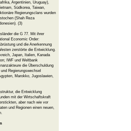
frika, Argentinien, Uruguay),
Vietnam, Südkorea, Taiwan,
aktionäre Regierungsclans wurden
bestochen (Shah Reza
donesien). (3)
sländer die G 77. Mit ihrer
tional Economic Order:
Abrüstung und die Anerkennung
esten zerstörte die Entwicklung.
kreich, Japan, Italien, Kanada
ion; IWF und Weltbank
Finanzakteure die Überschuldung
n und Regierungswechsel
 Ägypten, Marokko, Jugoslawien,
struktur, die Entwicklung
unden mit der Wirtschaftskraft
erstickten, aber nach wie vor
aaten und Regionen einen neuen,
n.
en