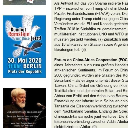
Als Antwort auf das von Obama initiierte P
TPP – inzwischen von Trump ohnehin blockier
Pazifik-Freihandelszone (FTAAP) voran. Die
Regierung unter Trump nicht nur gegen Chi
Verbündete wie die EU und Kanada gerichte
Treffen 2018 in Südafrika zu gemeinsamem P
multilateralen Institutionen UNO und WTO u
müssten gestärkt werden. (7) Zusätzlich n
aus 18 afrikanischen Staaten sowie Argentin
Beratungen teil. (8)
Forum on China-Africa Cooperation (FOC
eines Jahrzehnts auch zum größten Handelsp
afrikanischen Kontinents. Im Forum on Chin
2000 gegründet, wurden alle Staaten des Kon
Swaziland – als einziger unterhält dieser S
Taiwan. China fördert die Gründung von kle
Textilfabriken und dezentralen Solar- und B
Abbau von Erdöl und den Anbau von Baumwol
Entwicklung der Infrastruktur. So bauen chi
Tansania die Eisenbahnverbindung zwische
dem Nachbarland Sambia. Entlang der Strec
chinesisch-tansanische joint ventures. Die 
Eisenbahnverbindung zwischen Addis Abeba un
elektrifizierte in Afrika. (9)