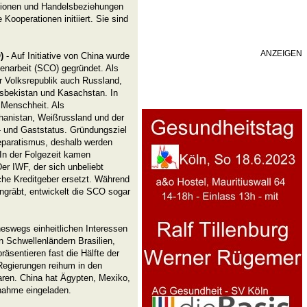
titionen und Handelsbeziehungen
Kooperationen initiiert. Sie sind
ANZEIGEN
)
- Auf Initiative von China wurde
enarbeit (SCO) gegründet. Als
r Volksrepublik auch Russland,
 Usbekistan und Kasachstan. In
 Menschheit. Als
hanistan, Weißrussland und der
- und Gaststatus. Gründungsziel
eparatismus, deshalb werden
) In der Folgezeit kamen
Der IWF, der sich unbeliebt
che Kreditgeber ersetzt. Während
ingräbt, entwickelt die SCO sogar
swegs einheitlichen Interessen
 Schwellenländern Brasilien,
räsentieren fast die Hälfte der
 Regierungen reihum in den
ren. China hat Ägypten, Mexiko,
lnahme eingeladen.