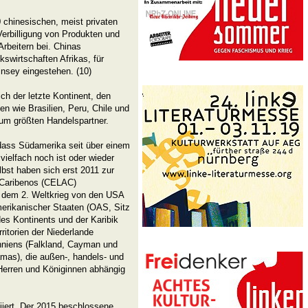
 chinesischen, meist privaten
erbilligung von Produkten und
rbeitern bei. Chinas
lkswirtschaften Afrikas, für
nsey eingestehen. (10)
ich der letzte Kontinent, den
en wie Brasilien, Peru, Chile und
zum größten Handelspartner.
 dass Südamerika seit über einem
vielfach noch ist oder wieder
bst haben sich erst 2011 zur
 Caribenos (CELAC)
 dem 2. Weltkrieg von den USA
erikanischer Staaten (OAS, Sitz
es Kontinents und der Karibik
ritorien der Niederlande
anniens (Falkland, Cayman und
mas), die außen-, handels- und
 Herren und Königinnen abhängig
iert. Der 2015 beschlossene