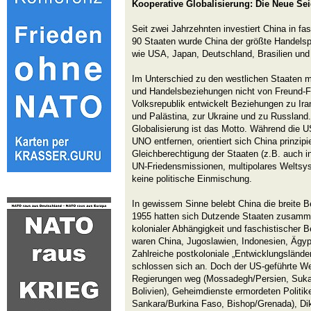
Kooperative Globalisierung: Die Neue Se
Seit zwei Jahrzehnten investiert China in fa
90 Staaten wurde China der größte Handelspa
wie USA, Japan, Deutschland, Brasilien und
Im Unterschied zu den westlichen Staaten ma
und Handelsbeziehungen nicht von Freund-Fe
Volksrepublik entwickelt Beziehungen zu Ira
und Palästina, zur Ukraine und zu Russland. 
Globalisierung ist das Motto. Während die U
UNO entfernen, orientiert sich China prinzip
Gleichberechtigung der Staaten (z.B. auch 
UN-Friedensmissionen, multipolares Weltsy
keine politische Einmischung.
In gewissem Sinne belebt China die breite B
1955 hatten sich Dutzende Staaten zusamm
kolonialer Abhängigkeit und faschistischer B
waren China, Jugoslawien, Indonesien, Ägyp
Zahlreiche postkoloniale „Entwicklungslände
schlossen sich an. Doch der US-geführte We
Regierungen weg (Mossadegh/Persien, Sukar
Bolivien), Geheimdienste ermordeten Polit
Sankara/Burkina Faso, Bishop/Grenada), Dik