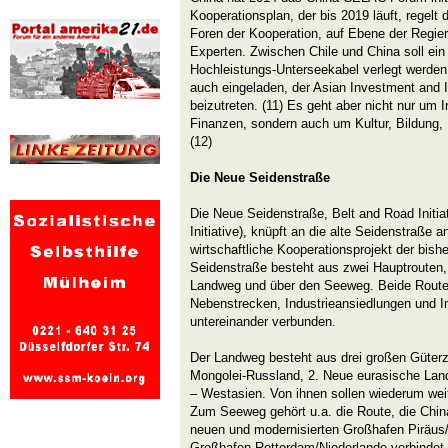
Kooperationsplan, der bis 2019 läuft, regel
Foren der Kooperation, auf Ebene der Regi
Experten. Zwischen Chile und China soll ein
Hochleistungs-Unterseekabel verlegt werde
auch eingeladen, der Asian Investment and I
beizutreten. (11) Es geht aber nicht nur um I
Finanzen, sondern auch um Kultur, Bildung
(12)
Die Neue Seidenstraße
Die Neue Seidenstraße, Belt and Road Initiat
Initiative), knüpft an die alte Seidenstraße a
wirtschaftliche Kooperationsprojekt der bis
Seidenstraße besteht aus zwei Hauptrouten,
Landweg und über den Seeweg. Beide Routen
Nebenstrecken, Industrieansiedlungen und In
untereinander verbunden.
Der Landweg besteht aus drei großen Güterz
Mongolei-Russland, 2. Neue eurasische Land
– Westasien. Von ihnen sollen wiederum we
Zum Seeweg gehört u.a. die Route, die Chi
neuen und modernisierten Großhafen Piräus
Großhafen Rotterdam/Niederlande verbindet.