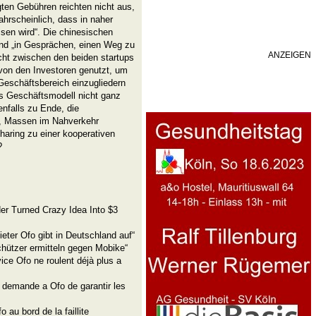
gten Gebühren reichten nicht aus,
hrscheinlich, dass in naher
sen wird“. Die chinesischen
ind „in Gesprächen, einen Weg zu
ANZEIGEN
cht zwischen den beiden startups
 von den Investoren genutzt, um
Geschäftsbereich einzugliedern
as Geschäftsmodell nicht ganz
enfalls zu Ende, die
g, Massen im Nahverkehr
sharing zu einer kooperativen
?
r Turned Crazy Idea Into $3
eter Ofo gibt in Deutschland auf“
chützer ermitteln gegen Mobike“
ice Ofo ne roulent déjà plus a
 demande a Ofo de garantir les
au bord de la faillite