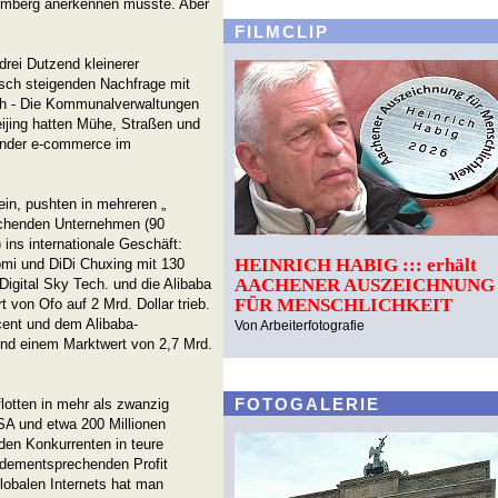
oomberg anerkennen musste. Aber
FILMCLIP
 drei Dutzend kleinerer
isch steigenden Nachfrage mit
ich - Die Kommunalverwaltungen
ijing hatten Mühe, Straßen und
hender e-commerce im
in, pushten in mehreren „
rschenden Unternehmen (90
ins internationale Geschäft:
HEINRICH HABIG ::: erhält
omi und DiDi Chuxing mit 130
AACHENER AUSZEICHNUNG
 Digital Sky Tech. und die Alibaba
FÜR MENSCHLICHKEIT
 von Ofo auf 2 Mrd. Dollar trieb.
cent und dem Alibaba-
Von Arbeiterfotografie
nd einem Marktwert von 2,7 Mrd.
FOTOGALERIE
lotten in mehr als zwanzig
USA und etwa 200 Millionen
iden Konkurrenten in teure
n dementsprechenden Profit
globalen Internets hat man