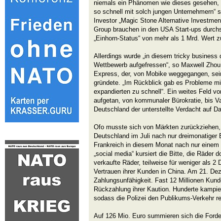
niemals ein Phänomen wie dieses gesehen,
so schnell mit solch jungen Unternehmern“ 
Investor „Magic Stone Alternative Investmen
Group brauchen in den USA Start-ups durchs
„Einhorn-Status“ von mehr als 1 Mrd. Wert zu
Allerdings wurde „in diesem tricky business 
Wettbewerb aufgefressen“, so Maxwell Zhou 
Express, der, von Mobike weggegangen, sei
gründete. „Im Rückblick gab es Probleme m
expandierten zu schnell“. Ein weites Feld vo
aufgetan, von kommunaler Bürokratie, bis V
Deutschland der unterstellte Verdacht auf 
Ofo musste sich von Märkten zurückziehen, 
Deutschland im Juli nach nur dreimonatiger
Frankreich in diesem Monat nach nur einem 
„social media“ kursiert die Bitte, die Räder
verkaufte Räder, teilweise für weniger als 2 D
Vertrauen ihrer Kunden in China. Am 21. D
Zahlungsunfähigkeit. Fast 12 Millionen Kund
Rückzahlung ihrer Kaution. Hunderte kampier
sodass die Polizei den Publikums-Verkehr r
Auf 126 Mio. Euro summieren sich die Ford