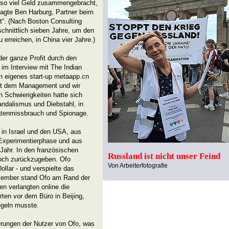
 so viel Geld zusammengebracht,
sagte Ben Harburg, Partner beim
t“. (Nach Boston Consulting
chnittlich sieben Jahre, um den
 erreichen, in China vier Jahre.)
der ganze Profit durch den
im Interview mit The Indian
n eigenes start-up metaapp.cn
it dem Management und wir
n Schwierigkeiten hatte sich
andalismus und Diebstahl, in
Datenmissbrauch und Spionage.
in Israel und den USA, aus
 Experimentierphase und aus
Jahr. In den französischen
Russland ist nicht unser Feind
 doch zurückzugeben. Ofo
Von Arbeiterfotografie
ollar - und verspielte das
ezember stand Ofo am Rand der
en verlangten online die
ten vor dem Büro in Beijing,
egeln musste.
erungen der Nutzer von Ofo, was