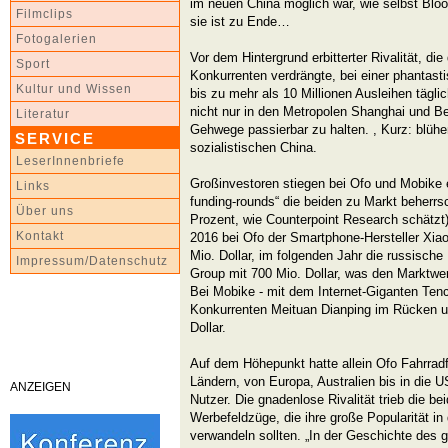
im neuen China möglich war, wie selbst Bl
Filmclips
sie ist zu Ende…
Fotogalerien
Vor dem Hintergrund erbitterter Rivalität, die
Sport
Konkurrenten verdrängte, bei einer phantast
Kultur und Wissen
bis zu mehr als 10 Millionen Ausleihen tägl
nicht nur in den Metropolen Shanghai und Be
Literatur
Gehwege passierbar zu halten. , Kurz: blü
SERVICE
sozialistischen China.
LeserInnenbriefe
Großinvestoren stiegen bei Ofo und Mobike e
Links
funding-rounds“ die beiden zu Markt beher
Über uns
Prozent, wie Counterpoint Research schätzt) 
Kontakt
2016 bei Ofo der Smartphone-Hersteller Xia
Mio. Dollar, im folgenden Jahr die russische
Impressum/Datenschutz
Group mit 700 Mio. Dollar, was den Marktwert
Bei Mobike - mit dem Internet-Giganten Ten
Konkurrenten Meituan Dianping im Rücken u
Dollar.
Auf dem Höhepunkt hatte allein Ofo Fahrradf
Ländern, von Europa, Australien bis in die 
ANZEIGEN
Nutzer. Die gnadenlose Rivalität trieb die be
Werbefeldzüge, die ihre große Popularität i
verwandeln sollten. „In der Geschichte des 