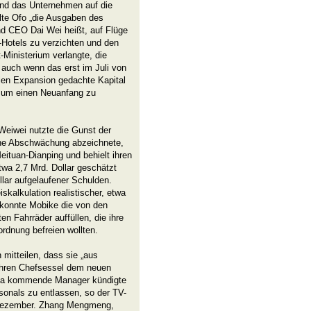
und das Unternehmen auf die
ilte Ofo „die Ausgaben des
d CEO Dai Wei heißt, auf Flüge
-Hotels zu verzichten und den
-Ministerium verlangte, die
 auch wenn das erst im Juli von
alen Expansion gedachte Kapital
, um einen Neuanfang zu
Weiwei nutzte die Gunst der
eine Abschwächung abzeichnete,
eituan-Dianping und behielt ihren
wa 2,7 Mrd. Dollar geschätzt
lar aufgelaufener Schulden.
skalkulation realistischer, etwa
 konnte Mobike die von den
n Fahrräder auffüllen, die ihre
rdnung befreien wollten.
itteilen, dass sie „aus
 ihren Chefsessel dem neuen
baba kommende Manager kündigte
onals zu entlassen, so der TV-
 Dezember. Zhang Mengmeng,