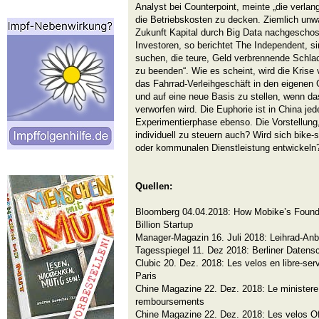
Analyst bei Counterpoint, meinte „die verlan
die Betriebskosten zu decken. Ziemlich unwa
Zukunft Kapital durch Big Data nachgeschos
Investoren, so berichtet The Independent, s
suchen, die teure, Geld verbrennende Schla
zu beenden“. Wie es scheint, wird die Krise
das Fahrrad-Verleihgeschäft in den eigenen 
und auf eine neue Basis zu stellen, wenn d
verworfen wird. Die Euphorie ist in China jed
Experimentierphase ebenso. Die Vorstellun
individuell zu steuern auch? Wird sich bike-
oder kommunalen Dienstleistung entwickeln
Quellen:
Bloomberg 04.04.2018: How Mobike’s Founde
Billion Startup
Manager-Magazin 16. Juli 2018: Leihrad-Anbi
Tagesspiegel 11. Dez 2018: Berliner Datens
Clubic 20. Dez. 2018: Les velos en libre-serv
Paris
Chine Magazine 22. Dez. 2018: Le ministere
remboursements
Chine Magazine 22. Dez. 2018: Les velos Ofo 