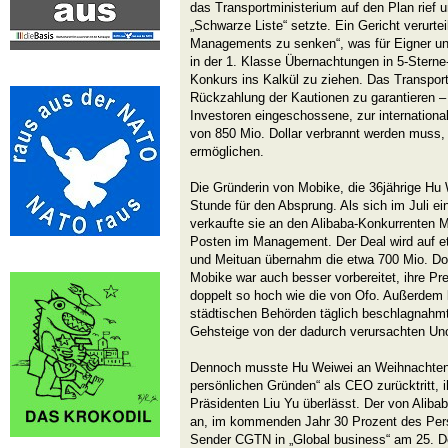
das Transportministerium auf den Plan rief 
„Schwarze Liste“ setzte. Ein Gericht verurte
Managements zu senken“, was für Eigner un
in der 1. Klasse Übernachtungen in 5-Sterne
Konkurs ins Kalkül zu ziehen. Das Transport
Rückzahlung der Kautionen zu garantieren –
Investoren eingeschossene, zur internation
von 850 Mio. Dollar verbrannt werden muss
ermöglichen.
Die Gründerin von Mobike, die 36jährige Hu 
Stunde für den Absprung. Als sich im Juli 
verkaufte sie an den Alibaba-Konkurrenten M
Posten im Management. Der Deal wird auf et
und Meituan übernahm die etwa 700 Mio. Dol
Mobike war auch besser vorbereitet, ihre Prei
doppelt so hoch wie die von Ofo. Außerdem
städtischen Behörden täglich beschlagnahmte
Gehsteige von der dadurch verursachten Uno
Dennoch musste Hu Weiwei an Weihnachten m
persönlichen Gründen“ als CEO zurücktritt,
Präsidenten Liu Yu überlässt. Der von Ali
an, im kommenden Jahr 30 Prozent des Pers
Sender CGTN in „Global business“ am 25.