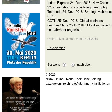
Indian Express 24. Dez. 2018: How Chinese 
$2 bn valuation to considering bankruptcy
Technode 24. Dez. 2018: Briefing: Mobike c
CEO
CGTN 25. Dez. 2018: Global business
German China 26.12.2018: Mobike-Chefin trit
Leihfahrräder ungewiss
Online-Flyer Nr. 689 vom 02.01.2019
Druckversion
Startseite
nach oben
© 2026
NRhZ-Online - Neue Rheinische Zeitung
bzw. gekennzeichnete AutorInnen / Institutionen