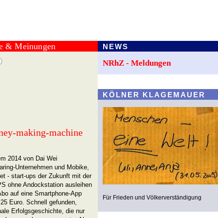
te & Meinungen
NEWS
NRhZ - Meldungen
KÖLNER KLAGEMAUER
money-making-machine
em 2014 von Dai Wei
haring-Unternehmen und Mobike,
 - start-ups der Zukunft mit der
PS ohne Andockstation ausleihen
 Abo auf eine Smartphone-App
Für Frieden und Völkerverständigung
25 Euro. Schnell gefunden,
le Erfolgsgeschichte, die nur