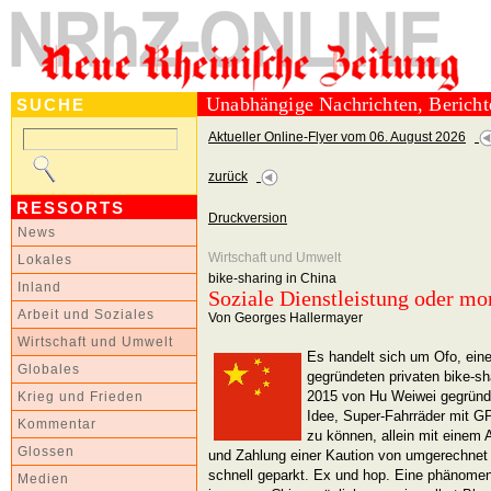
Unabhängige Nachrichten, Berich
SUCHE
Aktueller Online-Flyer vom 06. August 2026
zurück
RESSORTS
Druckversion
News
Wirtschaft und Umwelt
Lokales
bike-sharing in China
Inland
Soziale Dienstleistung oder 
Arbeit und Soziales
Von Georges Hallermayer
Wirtschaft und Umwelt
Es handelt sich um Ofo, ein
Globales
gegründeten privaten bike-s
2015 von Hu Weiwei gegründet
Krieg und Frieden
Idee, Super-Fahrräder mit G
Kommentar
zu können, allein mit einem
Glossen
und Zahlung einer Kaution von umgerechnet 
schnell geparkt. Ex und hop. Eine phänomena
Medien