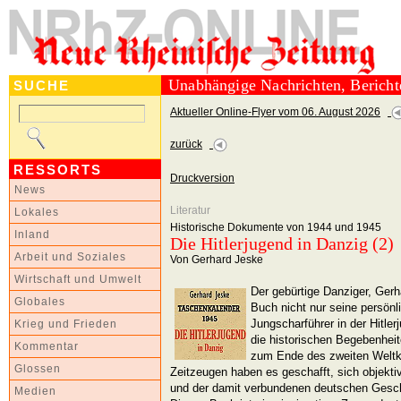
Unabhängige Nachrichten, Berich
SUCHE
Aktueller Online-Flyer vom 06. August 2026
zurück
RESSORTS
Druckversion
News
Literatur
Lokales
Historische Dokumente von 1944 und 1945
Inland
Die Hitlerjugend in Danzig (2)
Arbeit und Soziales
Von Gerhard Jeske
Wirtschaft und Umwelt
Der gebürtige Danziger, Gerh
Globales
Buch nicht nur seine persönl
Jungscharführer in der Hitler
Krieg und Frieden
die historischen Begebenheit
Kommentar
zum Ende des zweiten Weltkr
Glossen
Zeitzeugen haben es geschafft, sich objekti
und der damit verbundenen deutschen Gesc
Medien