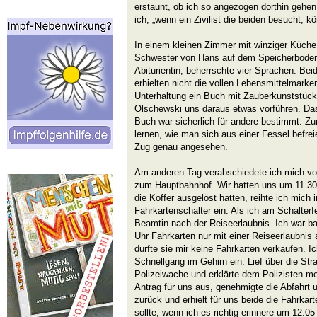
erstaunt, ob ich so angezogen dorthin gehen
ich, „wenn ein Zivilist die beiden besucht, 
In einem kleinen Zimmer mit winziger Küche
Schwester von Hans auf dem Speicherboden
Abiturientin, beherrschte vier Sprachen. Be
erhielten nicht die vollen Lebensmittelmark
Unterhaltung ein Buch mit Zauberkunststück
Olschewski uns daraus etwas vorführen. Das
Buch war sicherlich für andere bestimmt. Z
lernen, wie man sich aus einer Fessel befrei
Zug genau angesehen.
Am anderen Tag verabschiedete ich mich vo
zum Hauptbahnhof. Wir hatten uns um 11.30
die Koffer ausgelöst hatten, reihte ich mich
Fahrkartenschalter ein. Als ich am Schalterf
Beamtin nach der Reiseerlaubnis. Ich war baf
Uhr Fahrkarten nur mit einer Reiseerlaubni
durfte sie mir keine Fahrkarten verkaufen. Ic
Schnellgang im Gehirn ein. Lief über die Str
Polizeiwache und erklärte dem Polizisten me
Antrag für uns aus, genehmigte die Abfahrt 
zurück und erhielt für uns beide die Fahrka
sollte, wenn ich es richtig erinnere um 12.05