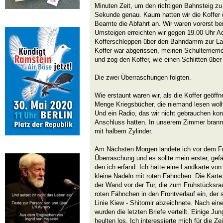
Minuten Zeit, um den richtigen Bahnsteig zu 
Sekunde genau. Kaum hatten wir die Koffer d
Beamte die Abfahrt an. Wir waren vorerst b
Umsteigen erreichten wir gegen 19.00 Uhr Ad
Kofferschleppen über den Bahndamm zur La
Koffer war abgerissen, meinen Schulterrieme
und zog den Koffer, wie einen Schlitten über
Die zwei Überraschungen folgten.
Wie erstaunt waren wir, als die Koffer geöffn
Menge Kriegsbücher, die niemand lesen wollt
Und ein Radio, das wir nicht gebrauchen konn
Anschluss hatten. In unserem Zimmer brann
mit halbem Zylinder.
Am Nächsten Morgen landete ich vor dem F
Überraschung und es sollte mein erster, gefä
den ich erfand. Ich hatte eine Landkarte vo
kleine Nadeln mit roten Fähnchen. Die Karte 
der Wand vor der Tür, die zum Frühstücksrau
roten Fähnchen in den Frontverlauf ein, der s
Linie Kiew - Shitomir abzeichnete. Nach eine
wurden die letzten Briefe verteilt. Einige Ju
heulten los. Ich interessierte mich für die Z