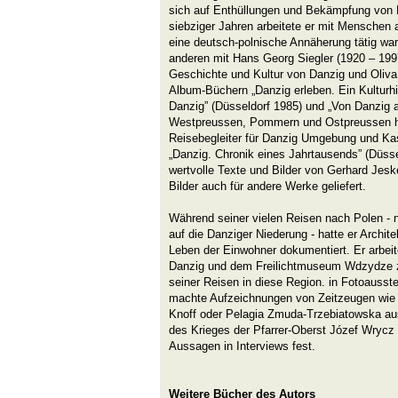
sich auf Enthüllungen und Bekämpfung von 
siebziger Jahren arbeitete er mit Menschen
eine deutsch-polnische Annäherung tätig ware
anderen mit Hans Georg Siegler (1920 – 1997
Geschichte und Kultur von Danzig und Oliva
Album-Büchern „Danzig erleben. Ein Kulturhi
Danzig” (Düsseldorf 1985) und „Von Danzig 
Westpreussen, Pommern und Ostpreussen heu
Reisebegleiter für Danzig Umgebung und Ka
„Danzig. Chronik eines Jahrtausends” (Düssel
wertvolle Texte und Bilder von Gerhard Jesk
Bilder auch für andere Werke geliefert.
Während seiner vielen Reisen nach Polen -
auf die Danziger Niederung - hatte er Archit
Leben der Einwohner dokumentiert. Er arbei
Danzig und dem Freilichtmuseum Wdzydze 
seiner Reisen in diese Region. in Fotoausste
machte Aufzeichnungen von Zeitzeugen wie 
Knoff oder Pelagia Zmuda-Trzebiatowska a
des Krieges der Pfarrer-Oberst Józef Wrycz 
Aussagen in Interviews fest.
Weitere Bücher des Autors