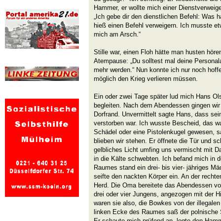
Hammer, er wollte mich einer Dienstverweige
„Ich gebe dir den dienstlichen Befehl: Was 
hieß einen Befehl verweigern. Ich musste e
mich am Arsch.“
Stille war, einen Floh hätte man husten hör
Atempause: „Du solltest mal deine Personala
mehr werden.“ Nun konnte ich nur noch hoffe
möglich den Krieg verlieren müssen.
Ein oder zwei Tage später lud mich Hans Ol
begleiten. Nach dem Abendessen gingen wir
Dorfrand. Unvermittelt sagte Hans, dass sei
verstorben war. Ich wusste Bescheid, das wa
Schädel oder eine Pistolenkugel gewesen, sa
blieben wir stehen. Er öffnete die Tür und s
gelbliches Licht umfing uns vermischt mit 
in die Kälte schwebten. Ich befand mich in 
Raumes stand ein drei- bis vier- jähriges M
seifte den nackten Körper ein. An der rechte
Herd. Die Oma bereitete das Abendessen vor
drei oder vier Jungens, angezogen mit der H
waren sie also, die Bowkes von der illegalen
linken Ecke des Raumes saß der polnische S
Er schaute mich prüfend an, legte den Ham