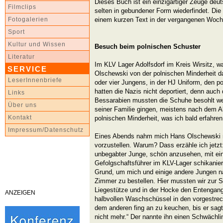
Dieses Buch ist ein einzigartiger Zeuge deu
Filmclips
selten in gebundener Form wiederfindet. Die
einem kurzen Text in der vergangenen Woche
Fotogalerien
Sport
Kultur und Wissen
Besuch beim polnischen Schuster
Literatur
Im KLV Lager Adolfsdorf im Kreis Wirsitz, 
SERVICE
Olschewski von der polnischen Minderheit da
LeserInnenbriefe
oder vier Jungens, in der HJ Uniform, den p
hatten die Nazis nicht deportiert, denn auc
Links
Bessarabien mussten die Schuhe besohlt w
Über uns
seiner Familie gingen, meistens nach dem 
Kontakt
polnischen Minderheit, was ich bald erfahren 
Impressum/Datenschutz
Eines Abends nahm mich Hans Olschewski m
vorzustellen. Warum? Dass erzähle ich jetzt: 
unbegabter Junge, schön anzusehen, mit ein
Gefolgschaftsführer im KLV-Lager schikanier
Grund, um mich und einige andere Jungen 
Zimmer zu bestellen. Hier mussten wir zur 
Liegestütze und in der Hocke den Entengan
ANZEIGEN
halbvollen Waschschüssel in den vorgestre
dem anderen fing an zu keuchen, bis er sagt
nicht mehr.“ Der nannte ihn einen Schwächlin