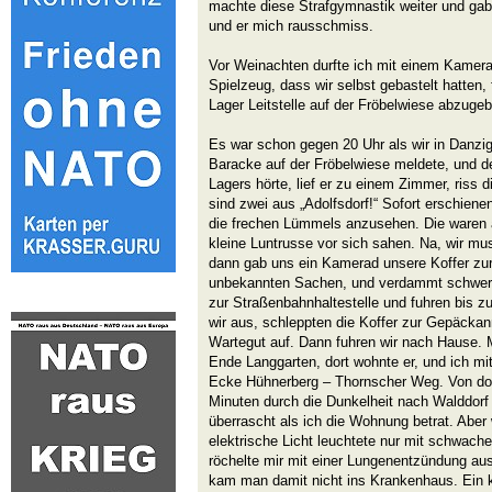
machte diese Strafgymnastik weiter und gab 
und er mich rausschmiss.
Vor Weinachten durfte ich mit einem Kamer
Spielzeug, dass wir selbst gebastelt hatten,
Lager Leitstelle auf der Fröbelwiese abzuge
Es war schon gegen 20 Uhr als wir in Danzig
Baracke auf der Fröbelwiese meldete, und 
Lagers hörte, lief er zu einem Zimmer, riss d
sind zwei aus „Adolfsdorf!“ Sofort erschiene
die frechen Lümmels anzusehen. Die waren ab
kleine Luntrusse vor sich sahen. Na, wir mu
dann gab uns ein Kamerad unsere Koffer zurü
unbekannten Sachen, und verdammt schwer. 
zur Straßenbahnhaltestelle und fuhren bis z
wir aus, schleppten die Koffer zur Gepäcka
Wartegut auf. Dann fuhren wir nach Hause. 
Ende Langgarten, dort wohnte er, und ich mit
Ecke Hühnerberg – Thornscher Weg. Von dor
Minuten durch die Dunkelheit nach Walddorf
überrascht als ich die Wohnung betrat. Aber
elektrische Licht leuchtete nur mit schwach
röchelte mir mit einer Lungenentzündung a
kam man damit nicht ins Krankenhaus. Ein