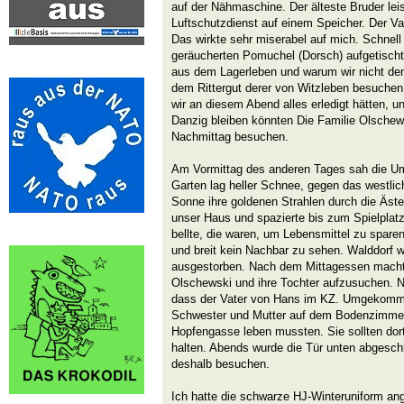
auf der Nähmaschine. Der älteste Bruder lei
Luftschutzdienst auf einem Speicher. Der Va
Das wirkte sehr miserabel auf mich. Schnell
geräucherten Pomuchel (Dorsch) aufgetischt, 
aus dem Lagerleben und warum wir nicht den
dem Rittergut derer von Witzleben besuchen 
wir an diesem Abend alles erledigt hätten, 
Danzig bleiben könnten Die Familie Olsche
Nachmittag besuchen.
Am Vormittag des anderen Tages sah die Um
Garten lag heller Schnee, gegen das westli
Sonne ihre goldenen Strahlen durch die Äste
unser Haus und spazierte bis zum Spielplatz
bellte, die waren, um Lebensmittel zu sparen,
und breit kein Nachbar zu sehen. Walddorf w
ausgestorben. Nach dem Mittagessen machte
Olschewski und ihre Tochter aufzusuchen. Nu
dass der Vater von Hans im KZ. Umgekomm
Schwester und Mutter auf dem Bodenzimmer 
Hopfengasse leben mussten. Sie sollten do
halten. Abends wurde die Tür unten abgesch
deshalb besuchen.
Ich hatte die schwarze HJ-Winteruniform an