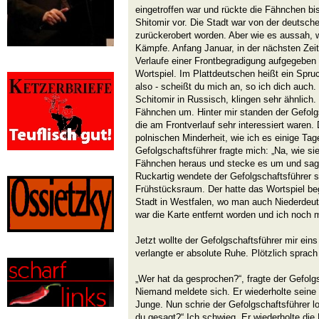
eingetroffen war und rückte die Fähnchen bi
Shitomir vor. Die Stadt war von der deuts
zurückerobert worden. Aber wie es aussah,
Kämpfe. Anfang Januar, in der nächsten Zeit
Verlaufe einer Frontbegradigung aufgegeben 
Wortspiel. Im Plattdeutschen heißt ein Spruch
also - scheißt du mich an, so ich dich auch
Schitomir in Russisch, klingen sehr ähnlich.
Fähnchen um. Hinter mir standen der Gefolg
die am Frontverlauf sehr interessiert waren
polnischen Minderheit, wie ich es einige Tage
Gefolgschaftsführer fragte mich: „Na, wie si
Fähnchen heraus und stecke es um und sagte:
Ruckartig wendete der Gefolgschaftsführer s
Frühstücksraum. Der hatte das Wortspiel beg
Stadt in Westfalen, wo man auch Niederdeu
war die Karte entfernt worden und ich noch 
Jetzt wollte der Gefolgschaftsführer mir ei
verlangte er absolute Ruhe. Plötzlich sprach
„Wer hat da gesprochen?“, fragte der Gefolg
Niemand meldete sich. Er wiederholte seine
Junge. Nun schrie der Gefolgschaftsführer l
du gesagt?“ Ich schwieg. Er wiederholte di