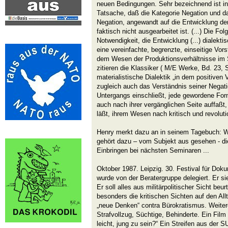
neuen Bedingungen. Sehr bezeichnend ist 
Tatsache, daß die Kategorie Negation und d
Negation, angewandt auf die Entwicklung der
faktisch nicht ausgearbeitet ist. (...) Die Fo
Notwendigkeit, die Entwicklung (...) dialektis
eine vereinfachte, begrenzte, einseitige Vors
dem Wesen der Produktionsverhältnisse im 
zitieren die Klassiker ( M/E Werke, Bd. 23, S
materialistische Dialektik „in dem positive
zugleich auch das Verständnis seiner Negat
Untergangs einschließt, jede gewordene Fo
auch nach ihrer vergänglichen Seite auffaßt,
läßt, ihrem Wesen nach kritisch und revolutio
Henry merkt dazu an in seinem Tagebuch: W
gehört dazu – vom Subjekt aus gesehen - die
Einbringen bei nächsten Seminaren ...
Oktober 1987. Leipzig. 30. Festival für Doku
wurde von der Beratergruppe delegiert. Er s
Er soll alles aus militärpolitischer Sicht beur
besonders die kritischen Sichten auf den Al
„neue Denken“ contra Bürokratismus. Weiter
Strafvollzug, Süchtige, Behinderte. Ein Film 
leicht, jung zu sein?“ Ein Streifen aus der 