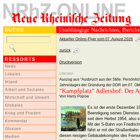
Unabhängige Nachrichten, Berich
SUCHE
Aktueller Online-Flyer vom 07. August 2026
zurück
RESSORTS
Druckversion
News
Literatur
Lokales
Auszug aus "Ausbruch aus der Stille. Persönlic
Inland
Jahrestages der Gründung der DDR am 07. Okt
"Kampfplatz" Adlershof: Der Au
Arbeit und Soziales
Von Harry Popow
Wirtschaft und Umwelt
Globales
Es ist der erste Dezember 1
Beendigung seines Dienstes 
Krieg und Frieden
seit dem Herbst 1954, also sei
Kommentar
Mit der S-Bahn von Friedric
Glossen
fährt er mit der Straßenbahn 
diesen riesigen Gebäudekomplex des Ferns
Medien