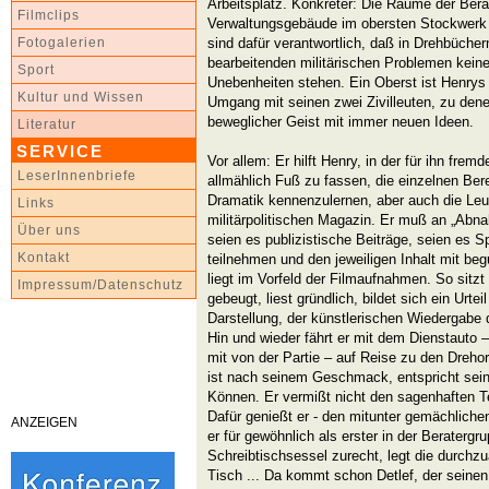
Arbeitsplatz. Konkreter: Die Räume der Bera
Filmclips
Verwaltungsgebäude im obersten Stockwerk u
sind dafür verantwortlich, daß in Drehbücher
Fotogalerien
bearbeitenden militärischen Problemen keine
Sport
Unebenheiten stehen. Ein Oberst ist Henrys 
Kultur und Wissen
Umgang mit seinen zwei Zivilleuten, zu dene
beweglicher Geist mit immer neuen Ideen.
Literatur
SERVICE
Vor allem: Er hilft Henry, in der für ihn fre
LeserInnenbriefe
allmählich Fuß zu fassen, die einzelnen Ber
Dramatik kennenzulernen, aber auch die Leu
Links
militärpolitischen Magazin. Er muß an „Abna
Über uns
seien es publizistische Beiträge, seien es S
Kontakt
teilnehmen und den jeweiligen Inhalt mit beg
liegt im Vorfeld der Filmaufnahmen. So sitz
Impressum/Datenschutz
gebeugt, liest gründlich, bildet sich ein Urte
Darstellung, der künstlerischen Wiedergabe 
Hin und wieder fährt er mit dem Dienstauto – D
mit von der Partie – auf Reise zu den Dreho
ist nach seinem Geschmack, entspricht sei
Können. Er vermißt nicht den sagenhaften Te
Dafür genießt er - den mitunter gemächlichen 
ANZEIGEN
er für gewöhnlich als erster in der Beratergr
Schreibtischsessel zurecht, legt die durch
Tisch ... Da kommt schon Detlef, der seine