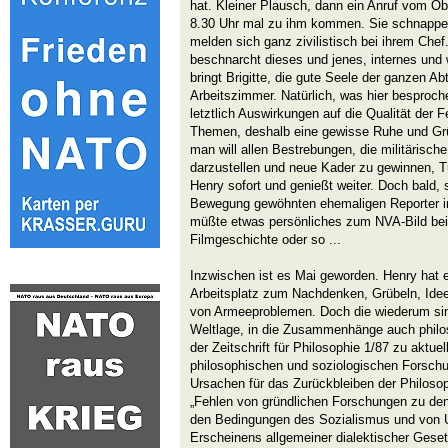
hat. Kleiner Plausch, dann ein Anruf vom O
8.30 Uhr mal zu ihm kommen. Sie schnappen
melden sich ganz zivilistisch bei ihrem Che
beschnarcht dieses und jenes, internes und 
bringt Brigitte, die gute Seele der ganzen Ab
Arbeitszimmer. Natürlich, was hier besproch
letztlich Auswirkungen auf die Qualität der 
Themen, deshalb eine gewisse Ruhe und Grün
man will allen Bestrebungen, die militärisch
darzustellen und neue Kader zu gewinnen, Tü
Henry sofort und genießt weiter. Doch bald, s
Bewegung gewöhnten ehemaligen Reporter i
müßte etwas persönliches zum NVA-Bild beis
Filmgeschichte oder so ...
Inzwischen ist es Mai geworden. Henry hat
Arbeitsplatz zum Nachdenken, Grübeln, Ideen
von Armeeproblemen. Doch die wiederum sind 
Weltlage, in die Zusammenhänge auch philosop
der Zeitschrift für Philosophie 1/87 zu aktue
philosophischen und soziologischen Forschun
Ursachen für das Zurückbleiben der Philosop
„Fehlen von gründlichen Forschungen zu den
den Bedingungen des Sozialismus und von 
Erscheinens allgemeiner dialektischer Geset