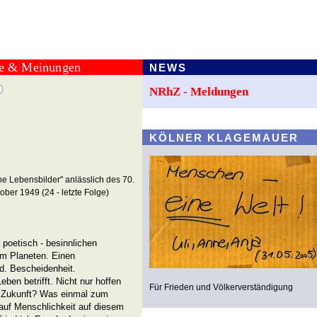
te & Meinungen
NEWS
NRhZ - Meldungen
KÖLNER KLAGEMAUER
he Lebensbilder" anlässlich des 70.
er 1949 (24 - letzte Folge)
poetisch - besinnlichen
em Planeten. Einen
d. Bescheidenheit.
ben betrifft. Nicht nur hoffen
Für Frieden und Völkerverständigung
ie Zukunft? Was einmal zum
auf Menschlichkeit auf diesem