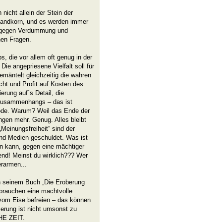
nicht allein der Stein der
Sandkorn, und es werden immer
 gegen Verdummung und
hen Fragen.
, die vor allem oft genug in der
Die angepriesene Vielfalt soll für
bemäntelt gleichzeitig die wahren
ht und Profit auf Kosten des
erung auf´s Detail, die
tzusammenhangs – das ist
hode. Warum? Weil das Ende der
gen mehr. Genug. Alles bleibt
„Meinungsfreiheit“ sind der
und Medien geschuldet. Was ist
n kann, gegen eine mächtiger
end! Meinst du wirklich??? Wer
erarmen...
in seinem Buch „Die Eroberung
brauchen eine machtvolle
vom Eise befreien – das können
erung ist nicht umsonst zu
OHE ZEIT.