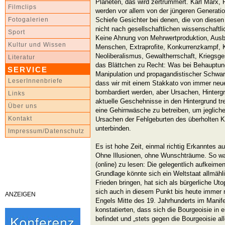
Planeten, das wird zertrümmert. Karl Marx, F
Filmclips
werden vor allem von der jüngeren Generatio
Schiefe Gesichter bei denen, die von diesen 
Fotogalerien
nicht nach gesellschaftlichen wissenschaftl
Sport
Keine Ahnung von Mehrwertproduktion, Aus
Kultur und Wissen
Menschen, Extraprofite, Konkurrenzkampf, K
Neoliberalismus, Gewaltherrschaft, Kriegsge
Literatur
das Blättchen zu Recht: Was bei Behauptu
SERVICE
Manipulation und propagandistischer Schwarz-
LeserInnenbriefe
dass wir mit einem Stakkato von immer ne
bombardiert werden, aber Ursachen, Hinterg
Links
aktuelle Geschehnisse in den Hintergrund tre
Über uns
eine Gehirnwäsche zu betreiben, um jeglich
Kontakt
Ursachen der Fehlgeburten des überholten K
unterbinden.
Impressum/Datenschutz
Es ist hohe Zeit, einmal richtig Erkanntes a
Ohne Illusionen, ohne Wunschträume. So war 
(online) zu lesen: Die gelegentlich aufkeimen
Grundlage könnte sich ein Weltstaat allmähl
Frieden bringen, hat sich als bürgerliche Uto
sich auch in diesem Punkt bis heute immer
ANZEIGEN
Engels Mitte des 19. Jahrhunderts im Manif
konstatierten, dass sich die Bourgeoisie in
befindet und „stets gegen die Bourgeoisie a