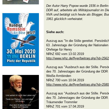
Der Autor Harry Popow wurde 1936 in Berlin-
DDR auf, arbeitete als Militärjournalist im D
NVA und betätigt sich heute als Blogger, Buc
1961 glücklich verheiratet.
Siehe auch:
Auszug aus "In die Stille gerettet. Persönli
63. Jahrestags der Gründung der Nationalen
Ohrfeige für Henry
NRhZ 692 vom 13.02.2019
http://www.nrhz.de/flyer/beitrag.php?id=256
Auszug aus "Ausbruch aus der Stille. Persön
des 70. Jahrestages der Gründung der DDR 
Weiße Armbinden
NRhZ 700 vom 10.04.2019
http://www.nrhz.de/flyer/beitrag.php?id=258
Auszug aus "Ausbruch aus der Stille. Persön
des 70. Jahrestages der Gründung der DDR 
Träumender Trommler
NRhZ 701 vom 17.04.2019