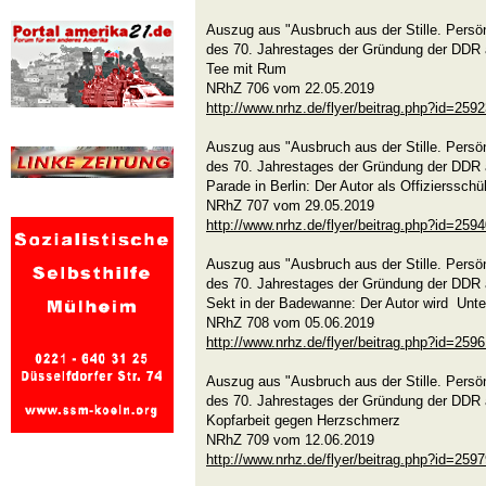
Auszug aus "Ausbruch aus der Stille. Persön
des 70. Jahrestages der Gründung der DDR 
Tee mit Rum
NRhZ 706 vom 22.05.2019
http://www.nrhz.de/flyer/beitrag.php?id=259
Auszug aus "Ausbruch aus der Stille. Persön
des 70. Jahrestages der Gründung der DDR 
Parade in Berlin: Der Autor als Offiziersschü
NRhZ 707 vom 29.05.2019
http://www.nrhz.de/flyer/beitrag.php?id=259
Auszug aus "Ausbruch aus der Stille. Persön
des 70. Jahrestages der Gründung der DDR 
Sekt in der Badewanne: Der Autor wird Unte
NRhZ 708 vom 05.06.2019
http://www.nrhz.de/flyer/beitrag.php?id=259
Auszug aus "Ausbruch aus der Stille. Persön
des 70. Jahrestages der Gründung der DDR 
Kopfarbeit gegen Herzschmerz
NRhZ 709 vom 12.06.2019
http://www.nrhz.de/flyer/beitrag.php?id=259