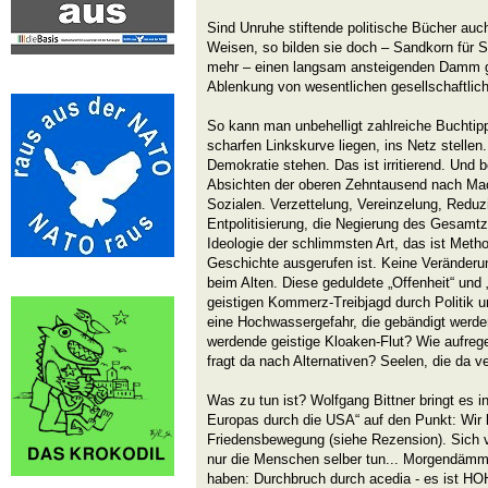
Sind Unruhe stiftende politische Bücher auch 
Weisen, so bilden sie doch – Sandkorn für 
mehr – einen langsam ansteigenden Damm
Ablenkung von wesentlichen gesellschaftlic
So kann man unbehelligt zahlreiche Buchtipps
scharfen Linkskurve liegen, ins Netz stellen. 
Demokratie stehen. Das ist irritierend. Und 
Absichten der oberen Zehntausend nach Mac
Sozialen. Verzettelung, Vereinzelung, Reduzi
Entpolitisierung, die Negierung des Gesam
Ideologie der schlimmsten Art, das ist Met
Geschichte ausgerufen ist. Keine Veränderun
beim Alten. Diese geduldete „Offenheit“ und 
geistigen Kommerz-Treibjagd durch Politik 
eine Hochwassergefahr, die gebändigt werde
werdende geistige Kloaken-Flut? Wie aufreg
fragt da nach Alternativen? Seelen, die da v
Was zu tun ist? Wolfgang Bittner bringt es 
Europas durch die USA“ auf den Punkt: Wir 
Friedensbewegung (siehe Rezension). Sich 
nur die Menschen selber tun... Morgendämm
haben: Durchbruch durch acedia - es ist H