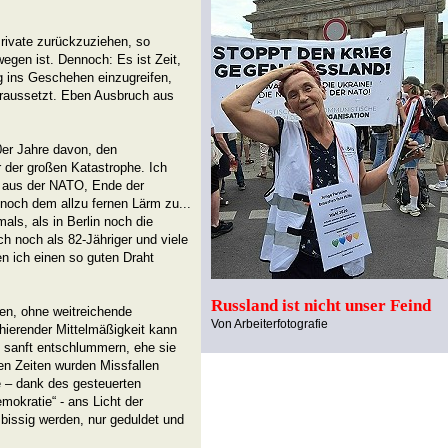
 Private zurückzuziehen, so
egen ist. Dennoch: Es ist Zeit,
ig ins Geschehen einzugreifen,
oraussetzt. Eben Ausbruch aus
0er Jahre davon, den
r der großen Katastrophe. Ich
s aus der NATO, Ende der
noch dem allzu fernen Lärm zu...
als, als in Berlin noch die
ch noch als 82-Jähriger und viele
en ich einen so guten Draht
Russland ist nicht unser Feind
en, ohne weitreichende
Von Arbeiterfotografie
ierender Mittelmäßigkeit kann
n sanft entschlummern, ehe sie
n Zeiten wurden Missfallen
e – dank des gesteuerten
mokratie“ - ans Licht der
 bissig werden, nur geduldet und