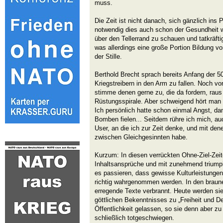
muss.
Die Zeit ist nicht danach, sich gänzlich ins
notwendig dies auch schon der Gesundheit w
über den Tellerrand zu schauen und tatkräft
was allerdings eine große Portion Bildung v
der Stille.
Berthold Brecht sprach bereits Anfang der 5
Kriegstreibern in den Arm zu fallen. Noch vo
stimme denen gerne zu, die da fordern, rau
Rüstungsspirale. Aber schweigend hört man 
Ich persönlich hatte schon einmal Angst, dam
Bomben fielen... Seitdem rühre ich mich, au
User, an die ich zur Zeit denke, und mit den
zwischen Gleichgesinnten habe.
Kurzum: In diesen verrückten Ohne-Ziel-Zeit
Inhaltsansprüche und mit zunehmend triumph
es passieren, dass gewisse Kulturleistunge
richtig wahrgenommen werden. In den braune
erregende Texte verbrannt. Heute werden si
göttlichen Bekenntnisses zu „Freiheit und De
Öffentlichkeit gelassen, so sie denn aber zu
schließlich totgeschwiegen.