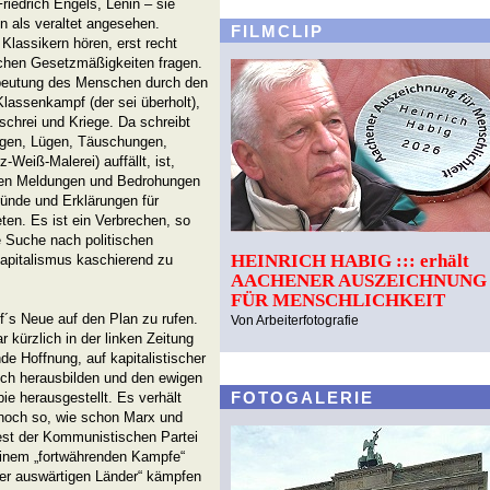
riedrich Engels, Lenin – sie
n als veraltet angesehen.
FILMCLIP
Klassikern hören, erst recht
ichen Gesetzmäßigkeiten fragen.
beutung des Menschen durch den
lassenkampf (der sei überholt),
schrei und Kriege. Da schreibt
ngen, Lügen, Täuschungen,
Weiß-Malerei) auffällt, ist,
uen Meldungen und Bedrohungen
ründe und Erklärungen für
ten. Es ist ein Verbrechen, so
e Suche nach politischen
HEINRICH HABIG ::: erhält
apitalismus kaschierend zu
AACHENER AUSZEICHNUNG
FÜR MENSCHLICHKEIT
uf´s Neue auf den Plan zu rufen.
Von Arbeiterfotografie
kürzlich in der linken Zeitung
de Hoffnung, auf kapitalistischer
ich herausbilden und den ewigen
FOTOGALERIE
pie herausgestellt. Es verhält
 noch so, wie schon Marx und
est der Kommunistischen Partei
 einem „fortwährenden Kampfe“
ller auswärtigen Länder“ kämpfen