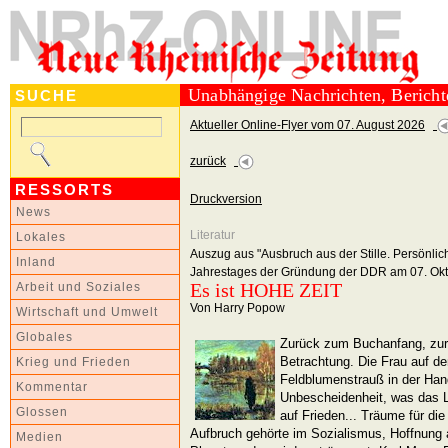
Unabhängige Nachrichten, Berich
SUCHE
Aktueller Online-Flyer vom 07. August 2026
zurück
RESSORTS
Druckversion
News
Literatur
Lokales
Auszug aus "Ausbruch aus der Stille. Persönlic
Inland
Jahrestages der Gründung der DDR am 07. Oktob
Es ist HOHE ZEIT
Arbeit und Soziales
Von Harry Popow
Wirtschaft und Umwelt
Globales
Zurück zum Buchanfang, zur 
Betrachtung. Die Frau auf d
Krieg und Frieden
Feldblumenstrauß in der Han
Kommentar
Unbescheidenheit, was das Le
Glossen
auf Frieden... Träume für d
Aufbruch gehörte im Sozialismus, Hoffnung 
Medien