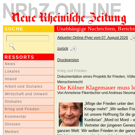
Unabhängige Nachrichten, Berich
SUCHE
Aktueller Online-Flyer vom 07. August 2026
zurück
RESSORTS
Druckversion
News
Krieg und Frieden
Lokales
Dokumentation eines Projekts für Frieden, Völ
Inland
Menschenrecht
Die Kölner Klagemauer muss l
Arbeit und Soziales
Von Anneliese Fikentscher und Andreas Neum
Wirtschaft und Umwelt
Globales
„Möge der Frieden unter de
Kriege mehr!“ „Wir wollen Fr
Krieg und Frieden
ist unsere Hoffnung für die 
Kommentar
Kurdistan“ „Mord ist Mord – 
Glossen
Vertreter der jüngeren Gener
ganzen Welt: Wir wollen Frieden in der ganz
Medien