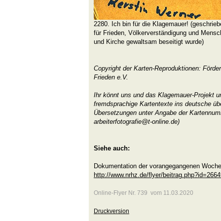
2280. Ich bin für die Klagemauer! (geschrie
für Frieden, Völkerverständigung und Mensc
und Kirche gewaltsam beseitigt wurde)
Copyright der Karten-Reproduktionen: Förder
Frieden e.V.
Ihr könnt uns und das Klagemauer-Projekt un
fremdsprachige Kartentexte ins deutsche üb
Übersetzungen unter Angabe der Kartennu
arbeiterfotografie@t-online.de)
Siehe auch:
Dokumentation der vorangegangenen Woche 
http://www.nrhz.de/flyer/beitrag.php?id=266
Online-Flyer Nr. 739 vom 11.03.2020
Druckversion