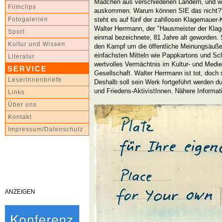
Mädchen aus verschiedenen Ländern, und wi
Filmclips
auskommen. Warum können SIE das nicht?“ „
steht es auf fünf der zahllosen Klagemauer
Fotogalerien
Walter Herrmann, der "Hausmeister der Klage
Sport
einmal bezeichnete, 81 Jahre alt geworden. 
Kultur und Wissen
den Kampf um die öffentliche Meinungsäuße
einfachsten Mitteln wie Pappkartons und Sc
Literatur
wertvolles Vermächtnis im Kultur- und Mediens
SERVICE
Gesellschaft. Walter Herrmann ist tot, doch s
LeserInnenbriefe
Deshalb soll sein Werk fortgeführt werden d
und Friedens-AktivistInnen. Nähere Informat
Links
Über uns
Kontakt
Impressum/Datenschutz
ANZEIGEN