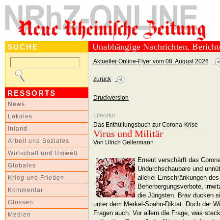
Unabhängige Nachrichten, Berich
SUCHE
Aktueller Online-Flyer vom 08. August 2026
zurück
RESSORTS
Druckversion
News
Literatur
Lokales
Das Enthüllungsbuch zur Corona-Krise
Inland
Virus und Militär
Arbeit und Soziales
Von Ulrich Gellermann
Wirtschaft und Umwelt
Erneut verschärft das Coron
Globales
Undurchschaubare und unnütz
allerlei Einschränkungen des
Krieg und Frieden
Beherbergungsverbote, irrwit
Kommentar
die Jüngsten. Brav ducken s
Glossen
unter dem Merkel-Spahn-Diktat. Doch der Wi
Fragen auch. Vor allem die Frage, was steck
Medien