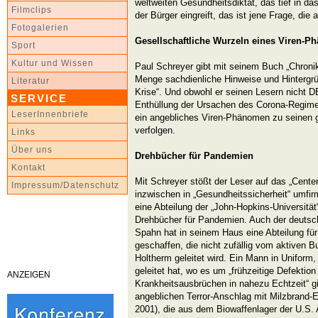
weltweiten Gesundheitsdiktat, das tief in das
Filmclips
der Bürger eingreift, das ist jene Frage, die a
Fotogalerien
Gesellschaftliche Wurzeln eines Viren-
Sport
Kultur und Wissen
Paul Schreyer gibt mit seinem Buch „Chronik
Menge sachdienliche Hinweise und Hintergr
Literatur
Krise“. Und obwohl er seinen Lesern nicht D
SERVICE
Enthüllung der Ursachen des Corona-Regimes
LeserInnenbriefe
ein angebliches Viren-Phänomen zu seinen g
verfolgen.
Links
Über uns
Drehbücher für Pandemien
Kontakt
Mit Schreyer stößt der Leser auf das „Center
Impressum/Datenschutz
inzwischen in „Gesundheitssicherheit“ umfirm
eine Abteilung der „John-Hopkins-Universität
Drehbücher für Pandemien. Auch der deutsc
Spahn hat in seinem Haus eine Abteilung für
geschaffen, die nicht zufällig vom aktiven 
Holtherm geleitet wird. Ein Mann in Uniform
geleitet hat, wo es um „frühzeitige Defektion
ANZEIGEN
Krankheitsausbrüchen in nahezu Echtzeit“ g
angeblichen Terror-Anschlag mit Milzbrand-
2001), die aus dem Biowaffenlager der U.S.