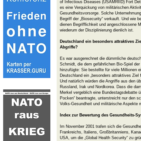
of Infectious Diseases (USAMRIID) Fort Det
es eine Verquickung von militärischen Aktivi
Gesundheitsvorsorge. Solche Unternehmung
Begriff der „Biosecurity“ verkauft. Und wie 
dienen Begrifflichkeit und angeschlossene
wiederum der Disziplinierung dienlich ist.
Deutschland ein besonders attraktives Ziel
Abgriffe?
Es war ausgerechnet die dümmliche deutsch
Schmidt, die dem gefährlichen Bio-Spiel d
hinzufügte: Sie bestellte für viele Millionen 
Deutschland ein „besonders attraktives Ziel fü
Und natürlich würden die Angriffe aus den 
Russland, Irak und Nordkorea. Dass die dam
Merkel vergeblich eine Bundestagsdebatte üb
Pocken“ beantragte, unterstreicht nur den s
Volks-Gesundheit und militärische Aspekte 
Index zur Bewertung des Gesundheits-Sy
Im November 2001 trafen sich die Gesundhe
Frankreichs, Italiens, Großbritanniens, Kan
USA, um die „Global Health Security“ zu grün