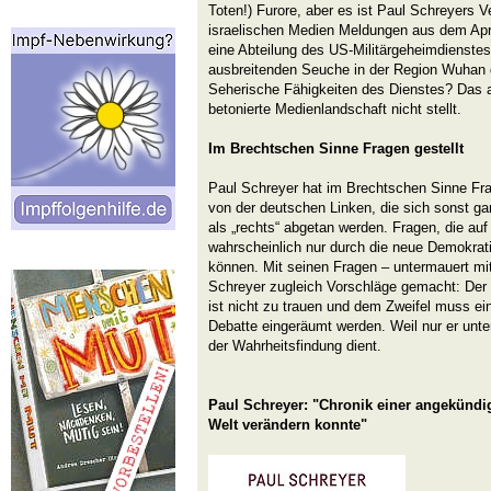
Toten!) Furore, aber es ist Paul Schreyers V
israelischen Medien Meldungen aus dem Apr
eine Abteilung des US-Militärgeheimdienstes 
ausbreitenden Seuche in der Region Wuhan g
Seherische Fähigkeiten des Dienstes? Das al
betonierte Medienlandschaft nicht stellt.
Im Brechtschen Sinne Fragen gestellt
Paul Schreyer hat im Brechtschen Sinne Frag
von der deutschen Linken, die sich sonst gan
als „rechts“ abgetan werden. Fragen, die auf
wahrscheinlich nur durch die neue Demokr
können. Mit seinen Fragen – untermauert mi
Schreyer zugleich Vorschläge gemacht: Der o
ist nicht zu trauen und dem Zweifel muss ein 
Debatte eingeräumt werden. Weil nur er unt
der Wahrheitsfindung dient.
Paul Schreyer: "Chronik einer angekündig
Welt verändern konnte"