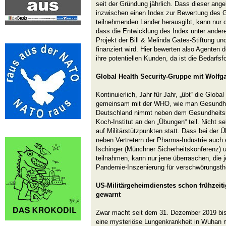
seit der Gründung jährlich. Dass dieser angeb
inzwischen einen Index zur Bewertung des 
teilnehmenden Länder herausgibt, kann nur d
dass die Entwicklung des Index unter ande
Projekt der Bill & Melinda Gates-Stiftung un
finanziert wird. Hier bewerten also Agenten
ihre potentiellen Kunden, da ist die Bedarfsf
Global Health Security-Gruppe mit Wolfg
Kontinuierlich, Jahr für Jahr, „übt“ die Globa
gemeinsam mit der WHO, wie man Gesundheit
Deutschland nimmt neben dem Gesundheitsm
Koch-Institut an den „Übungen“ teil. Nicht 
auf Militärstützpunkten statt. Dass bei der
neben Vertretern der Pharma-Industrie auch 
Ischinger (Münchner Sicherheitskonferenz) 
teilnahmen, kann nur jene überraschen, die 
Pandemie-Inszenierung für verschwörungsthe
US-Militärgeheimdienstes schon frühzeit
gewarnt
Zwar macht seit dem 31. Dezember 2019 bis
eine mysteriöse Lungenkrankheit in Wuhan 