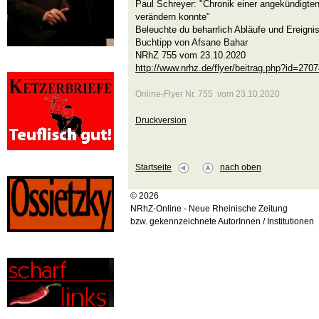
Paul Schreyer: "Chronik einer angekündigten
verändern konnte"
Beleuchte du beharrlich Abläufe und Ereigni
Buchtipp von Afsane Bahar
NRhZ 755 vom 23.10.2020
http://www.nrhz.de/flyer/beitrag.php?id=270
Online-Flyer Nr. 755 vom 23.10.2020
Druckversion
Startseite
nach oben
© 2026
NRhZ-Online - Neue Rheinische Zeitung
bzw. gekennzeichnete AutorInnen / Institutionen