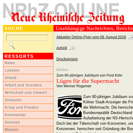
Unabhängige Nachrichten, Berich
SUCHE
Aktueller Online-Flyer vom 08. August 2026
zurück
RESSORTS
Druckversion
News
Medien
Lokales
Zum 90-jährigen Jubiläum von Ford Köln
Inland
Lügen für die Supermacht
Arbeit und Soziales
Von Werner Rügemer
Wirtschaft und Umwelt
Zum 90-jährigen Jubiläum vo
Globales
Kölner Stadt-Anzeiger die P
die Wehrmacht. Die herrsche
Krieg und Frieden
Bundesrepublik Deutschland 
Kommentar
Aufarbeitung der NS-Herrscha
Glossen
Doch bei der Täterschaft von Konzernen, u
Konzernen, herrschen seit Gründung der Bu
Medien