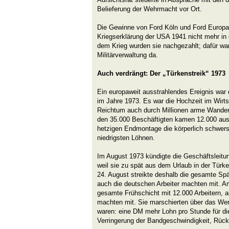
Belieferung der Wehrmacht vor Ort.
Die Gewinne von Ford Köln und Ford Europa
Kriegserklärung der USA 1941 nicht mehr in
dem Krieg wurden sie nachgezahlt; dafür war
Militärverwaltung da.
Auch verdrängt: Der „Türkenstreik“ 1973
Ein europaweit ausstrahlendes Ereignis war d
im Jahre 1973. Es war die Hochzeit im Wirt
Reichtum auch durch Millionen arme Wander
den 35.000 Beschäftigten kamen 12.000 aus 
hetzigen Endmontage die körperlich schwers
niedrigsten Löhnen.
Im August 1973 kündigte die Geschäftsleitu
weil sie zu spät aus dem Urlaub in der Tü
24. August streikte deshalb die gesamte Spä
auch die deutschen Arbeiter machten mit. Am
gesamte Frühschicht mit 12.000 Arbeitern, a
machten mit. Sie marschierten über das We
waren: eine DM mehr Lohn pro Stunde für di
Verringerung der Bandgeschwindigkeit, Rüc