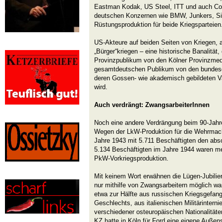
Eastman Kodak, US Steel, ITT und auch Coca
deutschen Konzernen wie BMW, Junkers, Si
Rüstungsproduktion für beide Kriegsparteien.
US-Akteure auf beiden Seiten von Kriegen, 
„Bürger“kriegen – eine historische Banalität,
Provinzpublikum von den Kölner Provinzme
gesamtdeutschen Publikum von den bundesd
deren Gossen- wie akademisch gebildeten Va
wird.
Auch verdrängt: ZwangsarbeiterInnen
Noch eine andere Verdrängung beim 90-Jahr
Wegen der LkW-Produktion für die Wehrmacht
Jahre 1943 mit 5.711 Beschäftigten den abs
5.134 Beschäftigten im Jahre 1944 waren me
PkW-Vorkriegsproduktion.
Mit keinem Wort erwähnen die Lügen-Jubilier
nur mithilfe von Zwangsarbeitern möglich wa
etwa zur Hälfte aus russischen Kriegsgefan
Geschlechts, aus italienischen Militärinterni
verschiedener osteuropäischen Nationalitä
KZ hatte in Köln für Ford eine eigene Außens