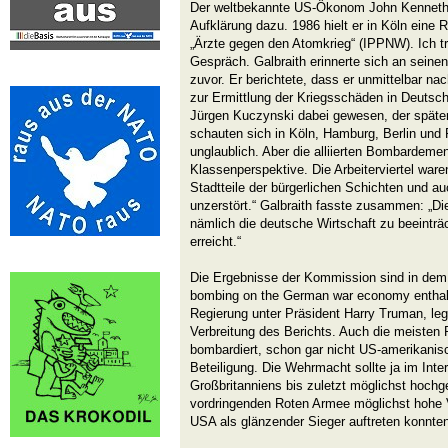
Der weltbekannte US-Ökonom John Kenneth G
Aufklärung dazu. 1986 hielt er in Köln eine
„Ärzte gegen den Atomkrieg“ (IPPNW). Ich tr
Gespräch. Galbraith erinnerte sich an seinen
zuvor. Er berichtete, dass er unmittelbar 
zur Ermittlung der Kriegsschäden in Deutschl
Jürgen Kuczynski dabei gewesen, der spät
schauten sich in Köln, Hamburg, Berlin und 
unglaublich. Aber die alliierten Bombardemen
Klassenperspektive. Die Arbeiterviertel ware
Stadtteile der bürgerlichen Schichten und auc
unzerstört.“ Galbraith fasste zusammen: „Die 
nämlich die deutsche Wirtschaft zu beeinträ
erreicht.“
Die Ergebnisse der Kommission sind in dem B
bombing on the German war economy enthalt
Regierung unter Präsident Harry Truman, leg
Verbreitung des Berichts. Auch die meisten 
bombardiert, schon gar nicht US-amerikanis
Beteiligung. Die Wehrmacht sollte ja im Int
Großbritanniens bis zuletzt möglichst hochge
vordringenden Roten Armee möglichst hohe V
USA als glänzender Sieger auftreten konnten