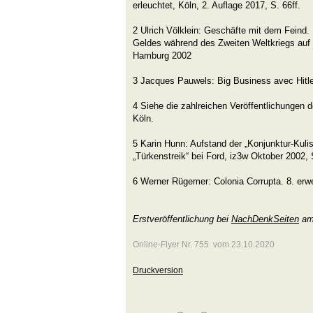
erleuchtet, Köln, 2. Auflage 2017, S. 66ff.
2 Ulrich Völklein: Geschäfte mit dem Feind.
Geldes während des Zweiten Weltkriegs auf 
Hamburg 2002
3 Jacques Pauwels: Big Business avec Hitle
4 Siehe die zahlreichen Veröffentlichunge
Köln.
5 Karin Hunn: Aufstand der „Konjunktur-Kulis
„Türkenstreik“ bei Ford, iz3w Oktober 2002, S
6 Werner Rügemer: Colonia Corrupta. 8. erw
Erstveröffentlichung bei
NachDenkSeiten
am
Online-Flyer Nr. 755 vom 23.10.2020
Druckversion