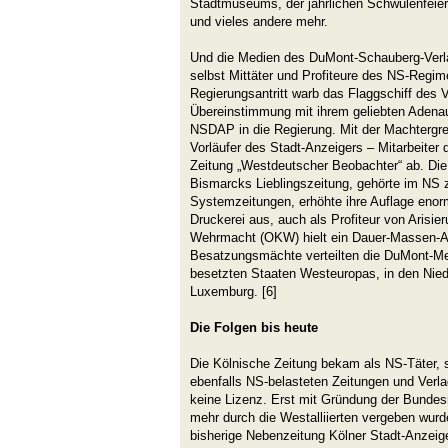
Stadtmuseums, der jährlichen Schwulenfeier
und vieles andere mehr.
Und die Medien des DuMont-Schauberg-Verlag
selbst Mittäter und Profiteure des NS-Regim
Regierungsantritt warb das Flaggschiff des V
Übereinstimmung mit ihrem geliebten Adenaue
NSDAP in die Regierung. Mit der Machtergrei
Vorläufer des Stadt-Anzeigers – Mitarbeiter
Zeitung „Westdeutscher Beobachter“ ab. Die
Bismarcks Lieblingszeitung, gehörte im NS 
Systemzeitungen, erhöhte ihre Auflage enor
Druckerei aus, auch als Profiteur von Aris
Wehrmacht (OKW) hielt ein Dauer-Massen-A
Besatzungsmächte verteilten die DuMont-Me
besetzten Staaten Westeuropas, in den Nied
Luxemburg. [6]
Die Folgen bis heute
Die Kölnische Zeitung bekam als NS-Täter, 
ebenfalls NS-belasteten Zeitungen und Verla
keine Lizenz. Erst mit Gründung der Bundesr
mehr durch die Westalliierten vergeben wurd
bisherige Nebenzeitung Kölner Stadt-Anzei