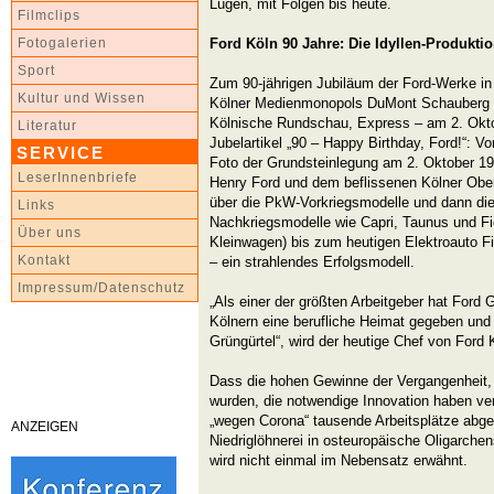
Lügen, mit Folgen bis heute.
Filmclips
Ford Köln 90 Jahre: Die Idyllen-Produkti
Fotogalerien
Sport
Zum 90-jährigen Jubiläum der Ford-Werke in
Kultur und Wissen
Kölner Medienmonopols DuMont Schauberg –
Kölnische Rundschau, Express – am 2. Okto
Literatur
Jubelartikel „90 – Happy Birthday, Ford!“: 
SERVICE
Foto der Grundsteinlegung am 2. Oktober 19
LeserInnenbriefe
Henry Ford und dem beflissenen Kölner Obe
über die PkW-Vorkriegsmodelle und dann die 
Links
Nachkriegsmodelle wie Capri, Taunus und Fi
Über uns
Kleinwagen) bis zum heutigen Elektroauto F
Kontakt
– ein strahlendes Erfolgsmodell.
Impressum/Datenschutz
„Als einer der größten Arbeitgeber hat For
Kölnern eine berufliche Heimat gegeben und 
Grüngürtel“, wird der heutige Chef von Ford K
Dass die hohen Gewinne der Vergangenheit, 
wurden, die notwendige Innovation haben ver
„wegen Corona“ tausende Arbeitsplätze abge
ANZEIGEN
Niedriglöhnerei in osteuropäische Oligarche
wird nicht einmal im Nebensatz erwähnt.