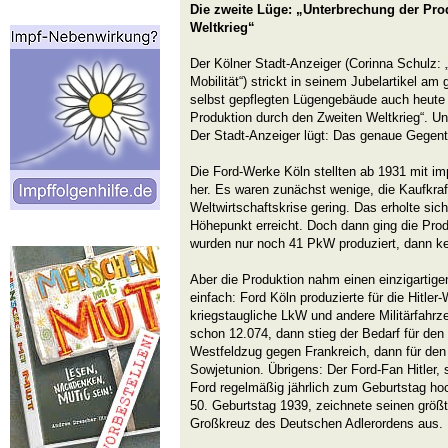
Die zweite Lüge: „Unterbrechung der Pro
Weltkrieg“
Der Kölner Stadt-Anzeiger (Corinna Schulz: „
Mobilität“) strickt in seinem Jubelartikel am
selbst gepflegten Lügengebäude auch heute 
Produktion durch den Zweiten Weltkrieg“. U
Der Stadt-Anzeiger lügt: Das genaue Gegente
Die Ford-Werke Köln stellten ab 1931 mit im
her. Es waren zunächst wenige, die Kaufkraf
Weltwirtschaftskrise gering. Das erholte si
Höhepunkt erreicht. Doch dann ging die Prod
wurden nur noch 41 PkW produziert, dann ke
Aber die Produktion nahm einen einzigarti
einfach: Ford Köln produzierte für die Hitle
kriegstaugliche LkW und andere Militärfahr
schon 12.074, dann stieg der Bedarf für den
Westfeldzug gegen Frankreich, dann für den
Sowjetunion. Übrigens: Der Ford-Fan Hitler,
Ford regelmäßig jährlich zum Geburtstag hoc
50. Geburtstag 1939, zeichnete seinen größ
Großkreuz des Deutschen Adlerordens aus.