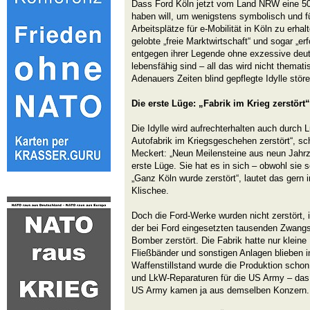
Dass Ford Köln jetzt vom Land NRW eine 500
haben will, um wenigstens symbolisch und fü
Arbeitsplätze für e-Mobilität in Köln zu erh
gelobte „freie Marktwirtschaft“ und sogar „e
entgegen ihrer Legende ohne exzessive deut
lebensfähig sind – all das wird nicht themati
Adenauers Zeiten blind gepflegte Idylle störe
Die erste Lüge: „Fabrik im Krieg zerstört“
Die Idylle wird aufrechterhalten auch durch 
Autofabrik im Kriegsgeschehen zerstört“, sch
Meckert: „Neun Meilensteine aus neun Jahrze
erste Lüge. Sie hat es in sich – obwohl sie s
„Ganz Köln wurde zerstört“, lautet das gern 
Klischee.
Doch die Ford-Werke wurden nicht zerstört, 
der bei Ford eingesetzten tausenden Zwangs
Bomber zerstört. Die Fabrik hatte nur kleine
Fließbänder und sonstigen Anlagen blieben i
Waffenstillstand wurde die Produktion schon
und LkW-Reparaturen für die US Army – das
US Army kamen ja aus demselben Konzern.