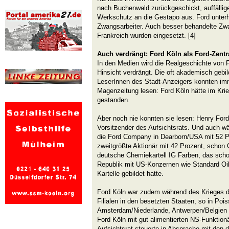
nach Buchenwald zurückgeschickt, auffällige 
Werkschutz an die Gestapo aus. Ford unterhi
Zwangsarbeiter. Auch besser behandelte Zwa
Frankreich wurden eingesetzt. [4]
Auch verdrängt: Ford Köln als Ford-Zentr
In den Medien wird die Realgeschichte von F
Hinsicht verdrängt. Die oft akademisch gebil
LeserInnen des Stadt-Anzeigers konnten imme
Magenzeitung lesen: Ford Köln hätte im Kri
gestanden.
Aber noch nie konnten sie lesen: Henry Ford
Vorsitzender des Aufsichtsrats. Und auch w
die Ford Company in Dearborn/USA mit 52 Pr
zweitgrößte Aktionär mit 42 Prozent, schon
deutsche Chemiekartell IG Farben, das sch
Republik mit US-Konzernen wie Standard Oi
Kartelle gebildet hatte.
Ford Köln war zudem während des Krieges di
Filialen in den besetzten Staaten, so in Pois
Amsterdam/Niederlande, Antwerpen/Belgie
Ford Köln mit gut alimentierten NS-Funktion
Aufsichtsrat steuerte in Absprache mit den