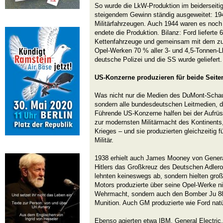
So wurde die LkW-Produktion im beiderseiti
steigendem Gewinn ständig ausgeweitet: 19
Militärfahrzeugen. Auch 1944 waren es noch
endete die Produktion. Bilanz: Ford lieferte 
Kettenfahrzeuge und gemeinsam mit dem zu
Opel-Werken 70 % aller 3- und 4,5-Tonnen-
deutsche Polizei und die SS wurde geliefert. 
US-Konzerne produzieren für beide Seite
Was nicht nur die Medien des DuMont-Scha
sondern alle bundesdeutschen Leitmedien, die
Führende US-Konzerne halfen bei der Aufrü
zur modernsten Militärmacht des Kontinents
Krieges – und sie produzierten gleichzeitig f
Militär.
1938 erhielt auch James Mooney von Genera
Hitlers das Großkreuz des Deutschen Adlero
lehnten keineswegs ab, sondern hielten groß
Motors produzierte über seine Opel-Werke nic
Wehrmacht, sondern auch den Bomber Ju 88
Munition. Auch GM produzierte wie Ford natür
Ebenso agierten etwa IBM, General Electric