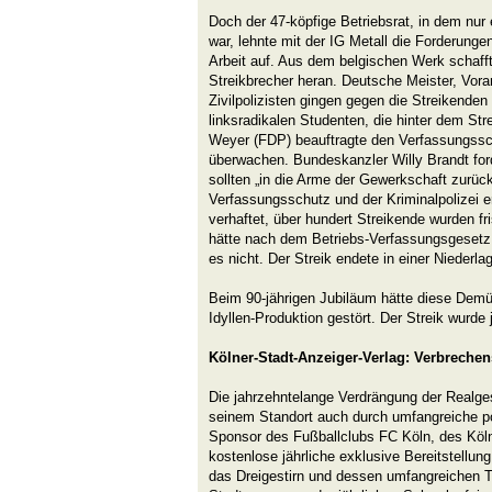
Doch der 47-köpfige Betriebsrat, in dem nur e
war, lehnte mit der IG Metall die Forderunge
Arbeit auf. Aus dem belgischen Werk schaff
Streikbrecher heran. Deutsche Meister, Vorar
Zivilpolizisten gingen gegen die Streikenden
linksradikalen Studenten, die hinter dem St
Weyer (FDP) beauftragte den Verfassungssc
überwachen. Bundeskanzler Willy Brandt ford
sollten „in die Arme der Gewerkschaft zurüc
Verfassungsschutz und der Kriminalpolizei e
verhaftet, über hundert Streikende wurden fri
hätte nach dem Betriebs-Verfassungsgesetz 
es nicht. Der Streik endete in einer Niederlag
Beim 90-jährigen Jubiläum hätte diese Demü
Idyllen-Produktion gestört. Der Streik wurde
Kölner-Stadt-Anzeiger-Verlag: Verbrechens
Die jahrzehntelange Verdrängung der Realge
seinem Standort auch durch umfangreiche po
Sponsor des Fußballclubs FC Köln, des Köln
kostenlose jährliche exklusive Bereitstellung
das Dreigestirn und dessen umfangreichen T