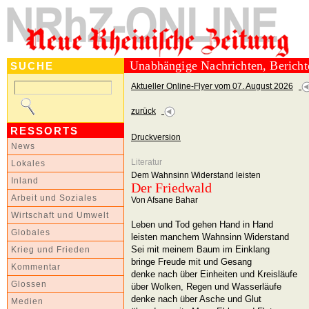
Unabhängige Nachrichten, Berich
SUCHE
Aktueller Online-Flyer vom 07. August 2026
zurück
RESSORTS
Druckversion
News
Literatur
Lokales
Dem Wahnsinn Widerstand leisten
Inland
Der Friedwald
Arbeit und Soziales
Von Afsane Bahar
Wirtschaft und Umwelt
Leben und Tod gehen Hand in Hand
Globales
leisten manchem Wahnsinn Widerstand
Sei mit meinem Baum im Einklang
Krieg und Frieden
bringe Freude mit und Gesang
Kommentar
denke nach über Einheiten und Kreisläufe
Glossen
über Wolken, Regen und Wasserläufe
denke nach über Asche und Glut
Medien