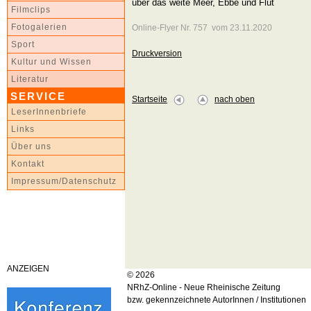
über das weite Meer, Ebbe und Flut
Filmclips
Fotogalerien
Online-Flyer Nr. 757 vom 23.11.2020
Sport
Druckversion
Kultur und Wissen
Literatur
SERVICE
Startseite
nach oben
LeserInnenbriefe
Links
Über uns
Kontakt
Impressum/Datenschutz
ANZEIGEN
© 2026
NRhZ-Online - Neue Rheinische Zeitung
bzw. gekennzeichnete AutorInnen / Institutionen