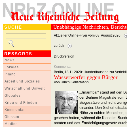
Unabhängige Nachrichten, Berich
SUCHE
Aktueller Online-Flyer vom 08. August 2026
zurück
RESSORTS
Druckversion
News
Kommentar
Lokales
Berlin, 18.11.2020: Hunderttausend zur Verteid
Inland
Wasserwerfer gegen Bürger
Arbeit und Soziales
Von Ulrich Gellermann
Wirtschaft und Umwelt
„Umarmbar“ stand auf den Bu
Globales
der Berliner Magistrale vom 
Siegessäule und nicht wenig
Krieg und Frieden
einander. Den Sicherheitsab
Kommentar
Nähe zu echten Menschen, d
Glossen
gesehen hatten, während die Klone im Bund
antaten und das Ermächtigungsgesetz durch
Medien