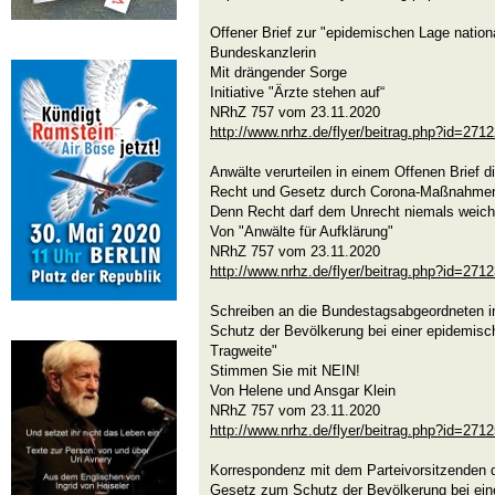
Offener Brief zur "epidemischen Lage nationa
Bundeskanzlerin
Mit drängender Sorge
Initiative "Ärzte stehen auf“
NRhZ 757 vom 23.11.2020
http://www.nrhz.de/flyer/beitrag.php?id=271
Anwälte verurteilen in einem Offenen Brief 
Recht und Gesetz durch Corona-Maßnahme
Denn Recht darf dem Unrecht niemals weich
Von "Anwälte für Aufklärung"
NRhZ 757 vom 23.11.2020
http://www.nrhz.de/flyer/beitrag.php?id=271
Schreiben an die Bundestagsabgeordneten i
Schutz der Bevölkerung bei einer epidemisc
Tragweite"
Stimmen Sie mit NEIN!
Von Helene und Ansgar Klein
NRhZ 757 vom 23.11.2020
http://www.nrhz.de/flyer/beitrag.php?id=271
Korrespondenz mit dem Parteivorsitzenden 
Gesetz zum Schutz der Bevölkerung bei ein