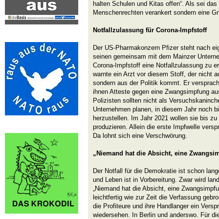
halten Schulen und Kitas offen“. Als sei das
Menschenrechten verankert sondern eine G
Notfallzulassung für Corona-Impfstoff
Der US-Pharmakonzern Pfizer steht nach eig
seinen gemeinsam mit dem Mainzer Unterne
Corona-Impfstoff eine Notfallzulassung zu er
warnte ein Arzt vor diesem Stoff, der nicht 
sondern aus der Politik kommt. Er versprac
ihnen Atteste gegen eine Zwangsimpfung au
Polizisten sollten nicht als Versuchskaninch
Unternehmen planen, in diesem Jahr noch bi
herzustellen. Im Jahr 2021 wollen sie bis zu
produzieren. Allein die erste Impfwelle versp
Da lohnt sich eine Verschwörung.
„Niemand hat die Absicht, eine Zwangsi
Der Notfall für die Demokratie ist schon lange
und Leben ist in Vorbereitung. Zwar wird la
„Niemand hat die Absicht, eine Zwangsimpfu
leichtfertig wie zur Zeit die Verfassung geb
die Profiteure und ihre Handlanger ein Ver
wiedersehen. In Berlin und anderswo. Für di