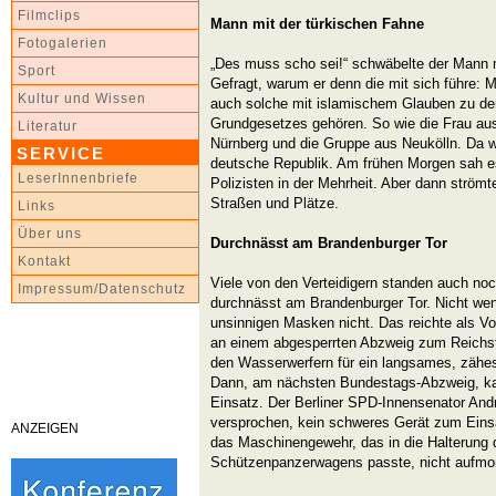
Filmclips
Mann mit der türkischen Fahne
Fotogalerien
„Des muss scho sei!“ schwäbelte der Mann m
Sport
Gefragt, warum er denn die mit sich führe: 
Kultur und Wissen
auch solche mit islamischem Glauben zu den
Grundgesetzes gehören. So wie die Frau au
Literatur
Nürnberg und die Gruppe aus Neukölln. Da wa
SERVICE
deutsche Republik. Am frühen Morgen sah es
LeserInnenbriefe
Polizisten in der Mehrheit. Aber dann ström
Straßen und Plätze.
Links
Über uns
Durchnässt am Brandenburger Tor
Kontakt
Viele von den Verteidigern standen auch no
Impressum/Datenschutz
durchnässt am Brandenburger Tor. Nicht wen
unsinnigen Masken nicht. Das reichte als Vo
an einem abgesperrten Abzweig zum Reichst
den Wasserwerfern für ein langsames, zähe
Dann, am nächsten Bundestags-Abzweig, k
Einsatz. Der Berliner SPD-Innensenator And
versprochen, kein schweres Gerät zum Eins
ANZEIGEN
das Maschinengewehr, das in die Halterung 
Schützenpanzerwagens passte, nicht aufmon