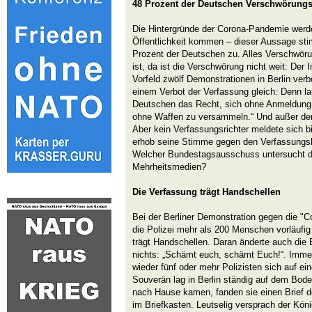
48 Prozent der Deutschen Verschwörungs
Die Hintergründe der Corona-Pandemie werde
Öffentlichkeit kommen – dieser Aussage stim
Prozent der Deutschen zu. Alles Verschwöru
ist, da ist die Verschwörung nicht weit: Der
Vorfeld zwölf Demonstrationen in Berlin ver
einem Verbot der Verfassung gleich: Denn l
Deutschen das Recht, sich ohne Anmeldung o
ohne Waffen zu versammeln.“ Und außer den 
Aber kein Verfassungsrichter meldete sich b
erhob seine Stimme gegen den Verfassungs
Welcher Bundestagsausschuss untersucht da
Mehrheitsmedien?
Die Verfassung trägt Handschellen
Bei der Berliner Demonstration gegen die 
die Polizei mehr als 200 Menschen vorläufi
trägt Handschellen. Daran änderte auch di
nichts: „Schämt euch, schämt Euch!“. Imme
wieder fünf oder mehr Polizisten sich auf e
Souverän lag in Berlin ständig auf dem Boden
nach Hause kamen, fanden sie einen Brief 
im Briefkasten. Leutselig versprach der Kön