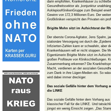
darin empfohlen, Krankenhäuser zu schließen
Gesundheitssektor als „konjunktur­ unabhän
Asklepios­Kliniken­Gruppe zum Beispiel erwir
Gewinn von 172,3 Millionen Euro. Der weitere
Großkliniken verspricht den Privaten ein pro
Brigitte Mohn sitzt im Aufsichtsrat der R
Der oberste Corona-Agitator, Jens Spahn, ja
stationäre Versorgung sei durch die „Epidem
Infizierten-Zahlen kann er schwafeln, aber 
Krankenhäusern will er nicht stoppen. Die M
Eigentümerin Brigitte Mohn sitzt im Aufsicht
großen Profiteure von Klinikschließungen. 
Zusammenhang erkennen? Die Krankheitspro
Macht, verdienen an der asozialen Gesundhei
zum Dank in ihre Lügen-Medien ein. So wäs
wird dabei immer dreckiger.
Das soziale Gefälle hinter dem Vorhang a
die LINKE
Das soziale Gefälle hinter dem Vorhang aus 
klassischer Fall für die LINKE. Und tatsäch
jüngst ein wenig Einsicht zeigen. „Das Starr