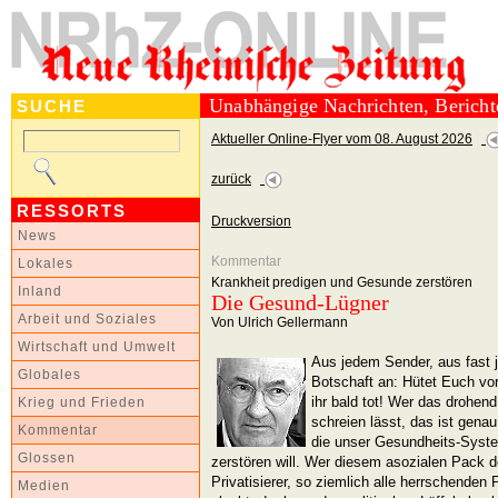
Unabhängige Nachrichten, Berich
SUCHE
Aktueller Online-Flyer vom 08. August 2026
zurück
RESSORTS
Druckversion
News
Kommentar
Lokales
Krankheit predigen und Gesunde zerstören
Inland
Die Gesund-Lügner
Arbeit und Soziales
Von Ulrich Gellermann
Wirtschaft und Umwelt
Aus jedem Sender, aus fast j
Globales
Botschaft an: Hütet Euch vor
ihr bald tot! Wer das drohend
Krieg und Frieden
schreien lässt, das ist genau
Kommentar
die unser Gesundheits-Syste
Glossen
zerstören will. Wer diesem asozialen Pack 
Privatisierer, so ziemlich alle herrschenden 
Medien