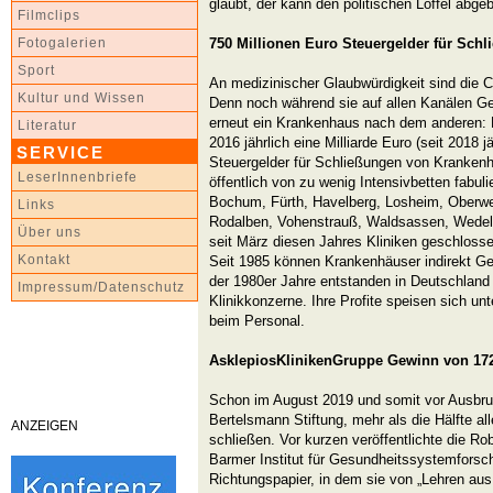
glaubt, der kann den politischen Löffel abge
Filmclips
750 Millionen Euro Steuergelder für Sch
Fotogalerien
Sport
An medizinischer Glaubwürdigkeit sind die Co
Kultur und Wissen
Denn noch während sie auf allen Kanälen Ge
erneut ein Krankenhaus nach dem anderen: B
Literatur
2016 jährlich eine Milliarde Euro (seit 2018 j
SERVICE
Steuergelder für Schließungen von Krankenh
LeserInnenbriefe
öffentlich von zu wenig Intensivbetten fabuli
Bochum, Fürth, Havelberg, Losheim, Oberwese
Links
Rodalben, Vohenstrauß, Waldsassen, Wedel
Über uns
seit März diesen Jahres Kliniken geschlosse
Kontakt
Seit 1985 können Krankenhäuser indirekt Gew
der 1980er­ Jahre entstanden in Deutschland 
Impressum/Datenschutz
Klinikkonzerne. Ihre Profite speisen sich u
beim Personal.
Asklepios­Kliniken­Gruppe Gewinn von 17
Schon im August 2019 und somit vor Ausbruc
Bertelsmann Stiftung, mehr als die Hälfte a
ANZEIGEN
schließen. Vor kurzen veröffentlichte die Ro
Barmer Institut für Gesundheitssystemfors
Richtungspapier, in dem sie von „Lehren aus