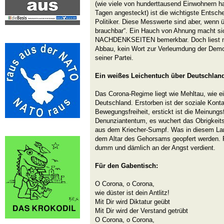
(wie viele von hunderttausend Einwohnern h
Tagen angesteckt) ist die wichtigste Entsch
Politiker. Diese Messwerte sind aber, wenn ü
brauchbar“. Ein Hauch von Ahnung macht sich
NACHDENKSEITEN bemerkbar. Doch liest m
Abbau, kein Wort zur Verleumdung der Demo
seiner Partei.
Ein weißes Leichentuch über Deutschlan
Das Corona-Regime liegt wie Mehltau, wie e
Deutschland. Erstorben ist der soziale Konta
Bewegungsfreiheit, erstickt ist die Meinungsf
Denunziantentum, es wuchert das Obrigkeits
aus dem Kriecher-Sumpf. Was in diesem Lan
dem Altar des Gehorsams geopfert werden. Fü
dumm und dämlich an der Angst verdient.
Für den Gabentisch:
O Corona, o Corona,
wie düster ist dein Antlitz!
Mit Dir wird Diktatur geübt
Mit Dir wird der Verstand getrübt
O Corona, o Corona,