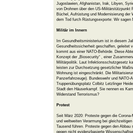
Jugoslawien, Afghanistan, Irak, Libyen, Syri
von Drohnen über den US-Militärstützpunkt
Büchel, Aufrüstung und Modernisierung der
dem Tod furch Rüstungsexporte: Wir sagen
Militär im Innern
Im Gesundheitsministerium ist in diesem Jah
Gesundheitssicherheit geschaffen, geleitet
kommt aus einer NATO-Behörde. Diese Abteil
Konzept der „Biosecurity“ , einer Zusammen
Militärpolitik. Laut Infektionsschutzgesetz 
leisten zur Durchsetzung gesetzlicher Maßna
Wohnung ist eingeschränkt. Die Militarisieru
Panzerfahrzeuge). Bundeswehr und NATO-A
Truppenübungsplatz Colbitz Letzlinger Heide
Stadt den Häuserkampf. Sie nennen es Kamp
Widerstand Terrorismus?
Protest
Seit März 2020: Proteste gegen die Corona-
und weltweiten Verarmung bei gleichzeitigen 
Tausend führen. Proteste gegen den Abbau 
gegen nicht evidenzbasierte Wissenschaftse