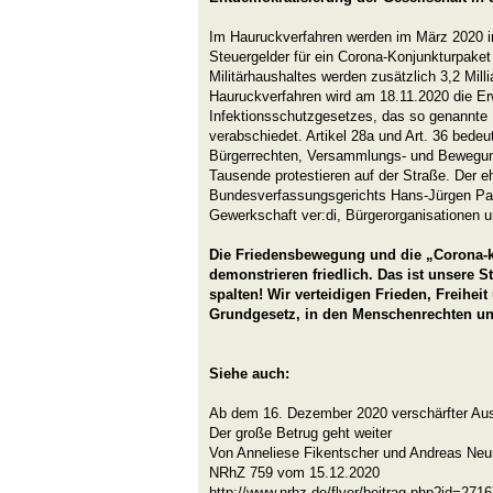
Im Hauruckverfahren werden im März 2020 i
Steuergelder für ein Corona-Konjunkturpake
Militärhaushaltes werden zusätzlich 3,2 Mil
Hauruckverfahren wird am 18.11.2020 die Er
Infektionsschutzgesetzes, das so genannte
verabschiedet. Artikel 28a und Art. 36 bed
Bürgerrechten, Versammlungs- und Bewegungsf
Tausende protestieren auf der Straße. Der e
Bundesverfassungsgerichts Hans-Jürgen Pap
Gewerkschaft ver:di, Bürgerorganisationen u
Die Friedensbewegung und die „Corona-k
demonstrieren friedlich. Das ist unsere S
spalten! Wir verteidigen Frieden, Freihei
Grundgesetz, in den Menschenrechten und 
Siehe auch:
Ab dem 16. Dezember 2020 verschärfter A
Der große Betrug geht weiter
Von Anneliese Fikentscher und Andreas Ne
NRhZ 759 vom 15.12.2020
http://www.nrhz.de/flyer/beitrag.php?id=271