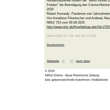
Hunderttausende fordern bei "Berlin invites E
Frieden" die Beendigung des Corona-Notstan
2020
Robert Kennedy: Pandemie seit Jahrzehnten
Von Anneliese Fikentscher und Andreas Ne
NRhZ 753 vom 09.09.2020
http://www.nrhz.de/flyer/beitrag.php?id=270
Online-Flyer Nr. 759 vom 18.12.2020
Druckversion
Startseite
nach oben
© 2026
NRhZ-Online - Neue Rheinische Zeitung
bzw. gekennzeichnete AutorInnen / Institutionen