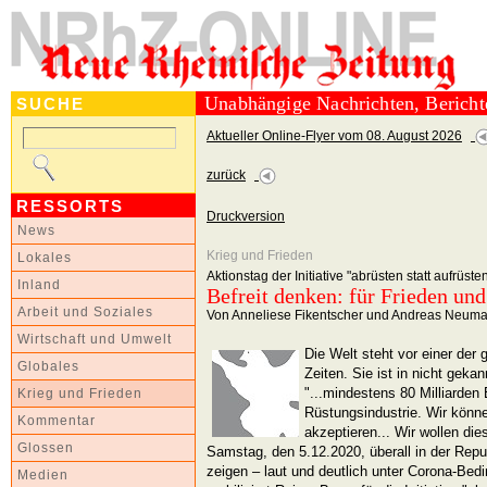
Unabhängige Nachrichten, Berich
SUCHE
Aktueller Online-Flyer vom 08. August 2026
zurück
RESSORTS
Druckversion
News
Krieg und Frieden
Lokales
Aktionstag der Initiative "abrüsten statt aufrüs
Inland
Befreit denken: für Frieden un
Arbeit und Soziales
Von Anneliese Fikentscher und Andreas Neuma
Wirtschaft und Umwelt
Die Welt steht vor einer der 
Globales
Zeiten. Sie ist in nicht geka
"...mindestens 80 Milliarden 
Krieg und Frieden
Rüstungsindustrie. Wir könne
Kommentar
akzeptieren... Wir wollen di
Glossen
Samstag, den 5.12.2020, überall in der Repu
zeigen – laut und deutlich unter Corona-Bed
Medien