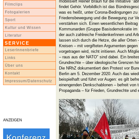
mobilisiert Reiner Braun für die Initiative "a
Filmclips
findet Gehör. Vorbildlich ist das Bündnisgesc
was es heißt, unter Corona-Bedingungen zu pr
Fotogalerien
Friedensbewegung und die Bewegung zur Ver
Sport
verstärken sich. Einen wesentlichen Beitrag 
Kultur und Wissen
Kommunarden (Gruppe Basisdemokratie im 
der auch zahlreiche FreidenkerInnen und Arb
Literatur
lassen sich durch die Hetze, die aller Orten –
SERVICE
Kreisen – mit vergifteten Argumenten gege
LeserInnenbriefe
vorgetragen wird, nicht irritieren. Auch Mit
– raus aus der NATO" sind dabei. Ein breite
Links
Grundrechte – über ideologische Grenzen hin
Über uns
Die NRhZ dokumentiert den Protest vor Bun
Kontakt
Berlin am 5. Dezember 2020. Auch das wiede
beispielhaft und führt vor Augen: es gilt befr
Impressum/Datenschutz
einengenden Denkschablonen – befreit von tot
Propaganda – für Frieden, Grundrechte und e
ANZEIGEN