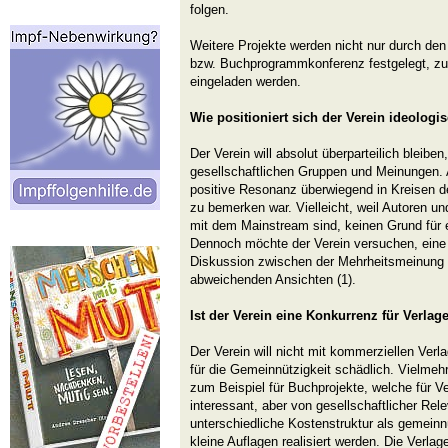
folgen.
Weitere Projekte werden nicht nur durch den
bzw. Buchprogrammkonferenz festgelegt, zu d
eingeladen werden.
Wie positioniert sich der Verein ideologi
Der Verein will absolut überparteilich bleiben
gesellschaftlichen Gruppen und Meinungen. Al
positive Resonanz überwiegend in Kreisen de
zu bemerken war. Vielleicht, weil Autoren u
mit dem Mainstream sind, keinen Grund für 
Dennoch möchte der Verein versuchen, eine P
Diskussion zwischen der Mehrheitsmeinung
abweichenden Ansichten (1).
Ist der Verein eine Konkurrenz für Verlag
Der Verein will nicht mit kommerziellen Ver
für die Gemeinnützigkeit schädlich. Vielmeh
zum Beispiel für Buchprojekte, welche für V
interessant, aber von gesellschaftlicher Rel
unterschiedliche Kostenstruktur als gemeinn
kleine Auflagen realisiert werden. Die Verla