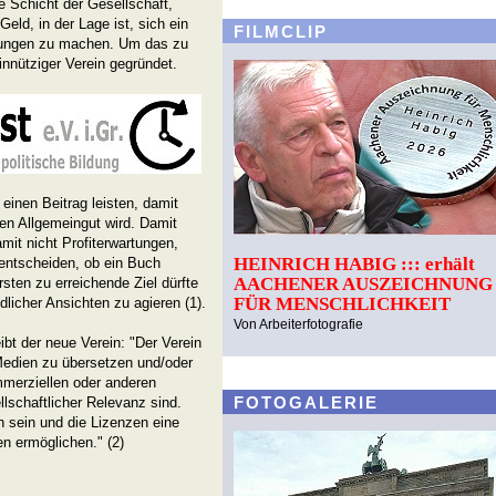
 Schicht der Gesellschaft,
Geld, in der Lage ist, sich ein
FILMCLIP
einungen zu machen. Um das zu
nnütziger Verein gegründet.
l einen Beitrag leisten, damit
en Allgemeingut wird. Damit
amit nicht Profiterwartungen,
HEINRICH HABIG ::: erhält
 entscheiden, ob ein Buch
AACHENER AUSZEICHNUNG
rsten zu erreichende Ziel dürfte
FÜR MENSCHLICHKEIT
dlicher Ansichten zu agieren (1).
Von Arbeiterfotografie
ibt der neue Verein: "Der Verein
Medien zu übersetzen und/oder
mmerziellen oder anderen
FOTOGALERIE
lschaftlicher Relevanz sind.
h sein und die Lizenzen eine
en ermöglichen." (2)