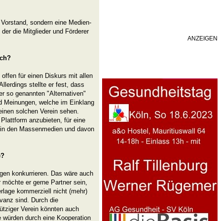
 Vorstand, sondern eine Medien-
er die Mitglieder und Förderer
ANZEIGEN
sch?
, offen für einen Diskurs mit allen
lerdings stellte er fest, dass
r so genannten "Alternativen"
nd Meinungen, welche im Einklang
einen solchen Verein sehen.
lattform anzubieten, für eine
 in den Massenmedien und davon
e?
lagen konkurrieren. Das wäre auch
r möchte er gerne Partner sein,
erlage kommerziell nicht (mehr)
evanz sind. Durch die
ütziger Verein könnten auch
ge würden durch eine Kooperation