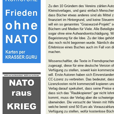
Zu den 10 Gründern des Vereins zählen Auto
Kleinstverlages, und ganz einfach Menschen, 
dass Bücher etwas anderes sind als Mittel 
finanziert im Hintergrund, und keine Steuerm
will ein so genanntes "Graswurzel-Projekt" se
Büchern und Medien für Viele. Alle Beteiligte
sogar ohne eine Aufwandsentschädigung. Was
Begeisterung für die Idee. Zu der Idee gehör
das noch nicht begonnen wurde. Nämlich die 
Erlebnisse eines Buches auch im Fall von di
machen.
Wissenschaftler, die Texte in Fremdsprachen
zugesagt, diese für eine deutsche Version o
Verfügung zu stellen, soweit kein kommerzie
will. Erste Autoren haben sich Einverstanden
CC-Lizenz zu verbreiten. Das bedeutet, dass
Lizenzkosten nicht kommerziell kopieren und
Verlag darauf spekuliert, dass seine Preise 
dass sich das "Raubkopieren" gar nicht lohn
kommt, muss der Verlag aber die schwierige
überwinden. Die versucht der Verein mit Hilf
welche bereit sind 50 Euro als Vorauszahlu
Verfügung zu stellen, wofür kostenlose Büc