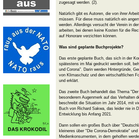
zugesagt werden. (2).
Natürlich gibt es Autoren, die von ihrer Arbe
müssen. Für diese muss natürlich ein ange
werden. Allerdings versucht der Verein in d
arbeiten, bei denen keine Kosten für die Rec
auf Honorare verzichten können.
Was sind geplante Buchprojekte?
Das erste geplante Buch, das sich in der Ko
spätestens im Mai gedruckt werden soll, be
und Corona". Darin werden Hintergründe, G
von Klimaschutz und den wirtschaftlichen Fo
und erklärt.
Das zweite Buch behandelt das Thema "Der 
besonderem Augenmerk auf das Verhalten de
beschreibt die Situation im Jahr 2014, mit v
Buch von Richard Sakwa, das leider nie in D
Entwicklung bis Anfang 2021.
Dann sollen ein großes Buch über "Deutschla
kleineres über "Die Corona-Demokratie" und e
Medienkonsumenten, in dem geholfen werde