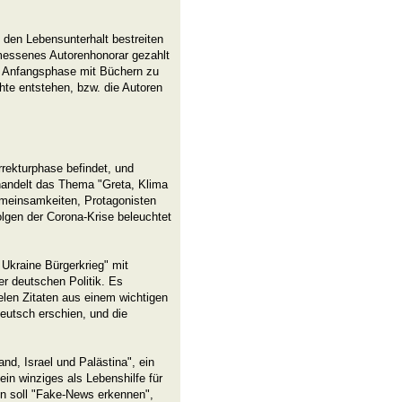
it den Lebensunterhalt bestreiten
messenes Autorenhonorar gezahlt
er Anfangsphase mit Büchern zu
hte entstehen, bzw. die Autoren
rrekturphase befindet, und
handelt das Thema "Greta, Klima
emeinsamkeiten, Protagonisten
lgen der Corona-Krise beleuchtet
Ukraine Bürgerkrieg" mit
r deutschen Politik. Es
ielen Zitaten aus einem wichtigen
eutsch erschien, und die
nd, Israel und Palästina", ein
in winziges als Lebenshilfe für
n soll "Fake-News erkennen",