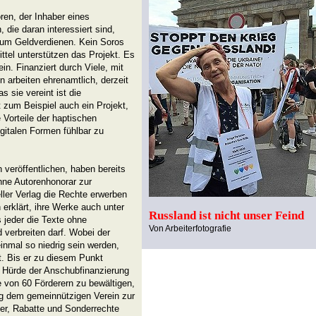
ren, der Inhaber eines
die daran interessiert sind,
zum Geldverdienen. Kein Soros
ittel unterstützen das Projekt. Es
in. Finanziert durch Viele, mit
n arbeiten ehrenamtlich, derzeit
 sie vereint ist die
t zum Beispiel auch ein Projekt,
Vorteile der haptischen
gitalen Formen fühlbar zu
 veröffentlichen, haben bereits
hne Autorenhonorar zur
ller Verlag die Rechte erwerben
 erklärt, ihre Werke auch unter
Russland ist nicht unser Feind
 jeder die Texte ohne
Von Arbeiterfotografie
 verbreiten darf. Wobei der
einmal so niedrig sein werden,
t. Bis er zu diesem Punkt
 Hürde der Anschubfinanzierung
e von 60 Förderern zu bewältigen,
ng dem gemeinnützigen Verein zur
her, Rabatte und Sonderrechte