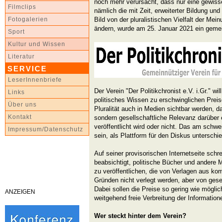
noch mehr verursacht, dass nur eine gewisse
Filmclips
nämlich die mit Zeit, erweiterter Bildung und 
Bild von der pluralistischen Vielfalt der M
Fotogalerien
ändern, wurde am 25. Januar 2021 ein gemei
Sport
Kultur und Wissen
Literatur
SERVICE
LeserInnenbriefe
Der Verein "Der Politikchronist e.V. i.Gr." wil
Links
politisches Wissen zu erschwinglichen Preis
Über uns
Pluralität auch in Medien sichtbar werden, d
Kontakt
sondern gesellschaftliche Relevanz darüber
veröffentlicht wird oder nicht. Das am schwe
Impressum/Datenschutz
sein, als Plattform für den Diskus unterschie
Auf seiner provisorischen Internetseite schre
beabsichtigt, politische Bücher und andere 
zu veröffentlichen, die von Verlagen aus ko
Gründen nicht verlegt werden, aber von gesel
Dabei sollen die Preise so gering wie möglic
ANZEIGEN
weitgehend freie Verbreitung der Information
Wer steckt hinter dem Verein?