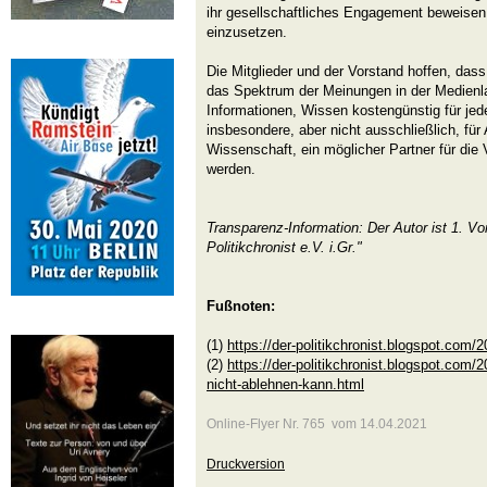
ihr gesellschaftliches Engagement beweisen,
einzusetzen.
Die Mitglieder und der Vorstand hoffen, dass
das Spektrum der Meinungen in der Medienla
Informationen, Wissen kostengünstig für je
insbesondere, aber nicht ausschließlich, für
Wissenschaft, ein möglicher Partner für die V
werden.
Transparenz-Information: Der Autor ist 1. Vo
Politikchronist e.V. i.Gr."
Fußnoten:
(1)
https://der-politikchronist.blogspot.com/
(2)
https://der-politikchronist.blogspot.com
nicht-ablehnen-kann.html
Online-Flyer Nr. 765 vom 14.04.2021
Druckversion