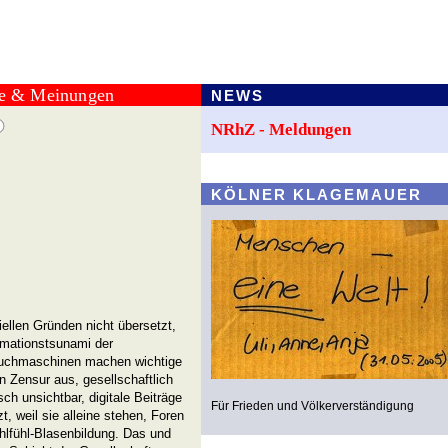
te & Meinungen
NEWS
NRhZ - Meldungen
KÖLNER KLAGEMAUER
llen Gründen nicht übersetzt,
ormationstsunami der
Suchmaschinen machen wichtige
n Zensur aus, gesellschaftlich
ch unsichtbar, digitale Beiträge
Für Frieden und Völkerverständigung
, weil sie alleine stehen, Foren
hlfühl-Blasenbildung. Das und