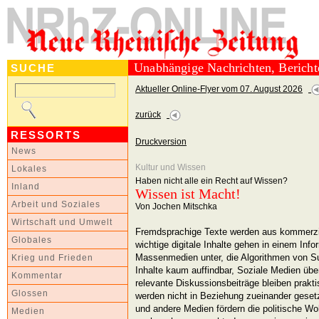
Unabhängige Nachrichten, Berich
SUCHE
Aktueller Online-Flyer vom 07. August 2026
zurück
RESSORTS
Druckversion
News
Kultur und Wissen
Lokales
Haben nicht alle ein Recht auf Wissen?
Inland
Wissen ist Macht!
Arbeit und Soziales
Von Jochen Mitschka
Wirtschaft und Umwelt
Fremdsprachige Texte werden aus kommerzie
Globales
wichtige digitale Inhalte gehen in einem Inf
Massenmedien unter, die Algorithmen von 
Krieg und Frieden
Inhalte kaum auffindbar, Soziale Medien übe
Kommentar
relevante Diskussionsbeiträge bleiben praktis
Glossen
werden nicht in Beziehung zueinander gesetzt
und andere Medien fördern die politische Wo
Medien