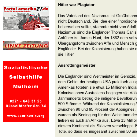
Hitler war Plagiator
Das Vaterland des Nazismus ist Großbritann
nicht Deutschland. Die Idee einer "nordisch
beherrschen sollte, stammte nicht von Adolf 
Nazismus sind die Engländer Thomas Carlis
Anführer ist James Hunt, der 1862 dem sch
Übergangsform zwischen Affe und Mensch g
Engländer. Bei der Kolonisierung haben sie 
sie Hitler.
Ausrottungsmeister
Die Engländer sind Weltmeister im Genozid, 
dem Gebiet der heutigen USA praktisch ausg
Amerikas töteten sie etwa 15 Millionen India
Kolonisationen Australiens begingen sie Vö
Jahrhunderts betrug die indigene Bevölkerung 
500 Stämme. Während der Kolonialisierung A
zwischen 90 und 95 Prozent der Aborigines.
wurden als Bedingung für den Wohlstand de
ließen es auch an Afrika aus. Etwa 13 Mill
diesem Kontinent als Sklaven verschleppt. Es
Tote, so dass es insgesamt zwischen 50 und