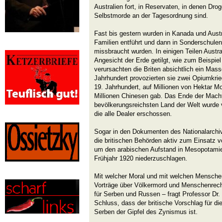
Australien fort, in Reservaten, in denen Dro
Selbstmorde an der Tagesordnung sind.
Fast bis gestern wurden in Kanada und Austr
Familien entführt und dann in Sonderschulen
missbraucht wurden. In einigen Teilen Aust
Angesicht der Erde getilgt, wie zum Beispiel
verursachten die Briten absichtlich ein Mas
Jahrhundert provozierten sie zwei Opiumkri
19. Jahrhundert, auf Millionen von Hektar 
Millionen Chinesen gab. Das Ende der Mach
bevölkerungsreichsten Land der Welt wurde
die alle Dealer erschossen.
Sogar in den Dokumenten des Nationalarchiv
die britischen Behörden aktiv zum Einsatz 
um den arabischen Aufstand in Mesopotamie
Frühjahr 1920 niederzuschlagen.
Mit welcher Moral und mit welchen Menschen
Vorträge über Völkermord und Menschenrech
für Serben und Russen – fragt Professor Dr
Schluss, dass der britische Vorschlag für di
Serben der Gipfel des Zynismus ist.