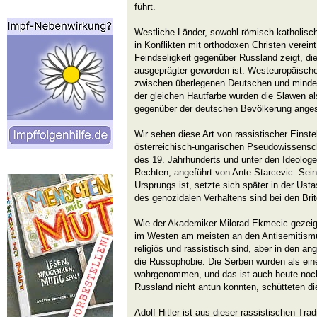
führt.
Westliche Länder, sowohl römisch-katholisch
in Konflikten mit orthodoxen Christen vereint
Feindseligkeit gegenüber Russland zeigt, die
ausgeprägter geworden ist. Westeuropäisch
zwischen überlegenen Deutschen und minde
der gleichen Hautfarbe wurden die Slawen al
gegenüber der deutschen Bevölkerung ange
Wir sehen diese Art von rassistischer Einst
österreichisch-ungarischen Pseudowissensch
des 19. Jahrhunderts und unter den Ideologe
Rechten, angeführt von Ante Starcevic. Sei
Ursprungs ist, setzte sich später in der Us
des genozidalen Verhaltens sind bei den Bri
Wie der Akademiker Milorad Ekmecic gezeigt
im Westen am meisten an den Antisemitismu
religiös und rassistisch sind, aber in den 
die Russophobie. Die Serben wurden als ein
wahrgenommen, und das ist auch heute noch 
Russland nicht antun konnten, schütteten d
Adolf Hitler ist aus dieser rassistischen Tra