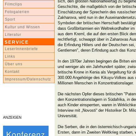
sich, den größten Nationalfeiertag zu begeh
Filmclips
Geschichte, die maßgeblich von der britisch
Einschätzung der Sprecherin des russische
Fotogalerien
Zakharova, wird nun in der Auseinandersetz
Sport
Symbolen der britischen Herrschaft bestätig
Kultur und Wissen
dass Großbritannien ein Weltrekordhalter im
aus dem Kreml, die auf den ersten Blick de
Literatur
rechtfertigt, schwappt über in Zaharovas A
SERVICE
die Erfindung Hitlers und der Deutschen sei,
LeserInnenbriefe
Gentlemen", deren Erfindung auch das Konze
Links
In den 1970er Jahren begingen die Briten ei
Über uns
und weniger als ein Jahrhundert später, zwis
Kontakt
britische Krone in Kenia als Vergeltung für
300.000 Angehörige des Kikuyu-Volkes aus u
Impressum/Datenschutz
Millionen Menschen in Konzentrationslager.
Die nächsten Opfer dieses britischen "Pate
den Konzentrationslagern in Südafrika, in de
auch Kinder einsperrten, waren in Wirklichke
Interview mit „Novosti“ der Historiker Dr. Mi
Universität.
ANZEIGEN
Die Serben, die in den österreichisch-ungar
Ersten, dann im Zweiten Weltkrieg starben, w