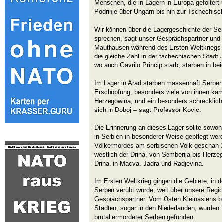
Menschen, die in Lagern in Europa gefoltert
Podrinje über Ungarn bis hin zur Tschechisc
Wir können über die Lagergeschichte der Se
sprechen, sagt unser Gesprächspartner und st
Mauthausen während des Ersten Weltkriegs 
die gleiche Zahl in der tschechischen Stadt 
wo auch Gavrilo Princip starb, starben in be
Im Lager in Arad starben massenhaft Serben
Erschöpfung, besonders viele von ihnen ka
Herzegowina, und ein besonders schrecklich
sich in Doboj – sagt Professor Kovic.
Die Erinnerung an dieses Lager sollte sowoh
in Serbien in besonderer Weise gepflegt wer
Völkermordes am serbischen Volk geschah 1
westlich der Drina, von Semberija bis Herze
Drina, in Macva, Jadra und Radjevina.
Im Ersten Weltkrieg gingen die Gebiete, in 
Serben verübt wurde, weit über unsere Regio
Gesprächspartner. Vom Osten Kleinasiens b
Städten, sogar in den Niederlanden, wurden 
brutal ermordeter Serben gefunden.