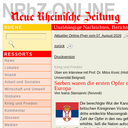
Unabhängige Nachrichten, Berich
SUCHE
Aktueller Online-Flyer vom 07. August 2026
zurück
RESSORTS
Druckversion
News
Krieg und Frieden
Lokales
Über ein Interview mit Prof. Dr. Milos Kovic (His
Inland
Universität Belgrad)
Serben waren die ersten Opfer 
Arbeit und Soziales
Europa
Wirtschaft und Umwelt
Von Ivana Stanojevic (Novosti)
Globales
Die berechtigte Wut der Kana
Krieg und Frieden
britischen Königinnen Victori
Kommentar
dritte entdeckte Massengrab 
Glossen
Zahl der Opfer in den neu g
erhöhte, ließ die Nation auf
Medien