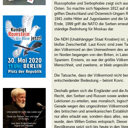
Russophobie und Serbophobie zeigt sich au
Osten. So machte sich Napoleon 1812 auf 
griffen Deutschland und Österreich-Ungarn 
1941 zielte Hitler auf Jugoslawien und die 
Ende, 1999 griff die NATO die Serben erneut 
ständige Bedrohung für Moskau dar.
Die NDH (Unabhängiger Staat Kroatien) ist, ge
bloßer Zwischenfall. Laut Kovic sind zwei T
den Völkermord an den Ureinwohnern des am
im Norden begangen von den Briten, in Late
Spaniern. Erstens, es war der größte Völker
Menschheit, und zweitens, er blieb ungesühn
Die Tatsache, dass der Völkermord nicht best
entscheidender Bedeutung – betont Kovic.
Deshalb geben sich die Engländer und die 
Recht, den Serben und Russen sowie andere
Lektionen zu erteilen, was moralisch, logisch 
Gerade wegen des ungesühnten Völkermordes
des britischen und amerikanischen Establis
nur alles erlaubt war, sondern dass alles, 
wurde, dem Willen Gottes entsprach. Dieser
Bevölkerung setzt sich bis heute in den Ver