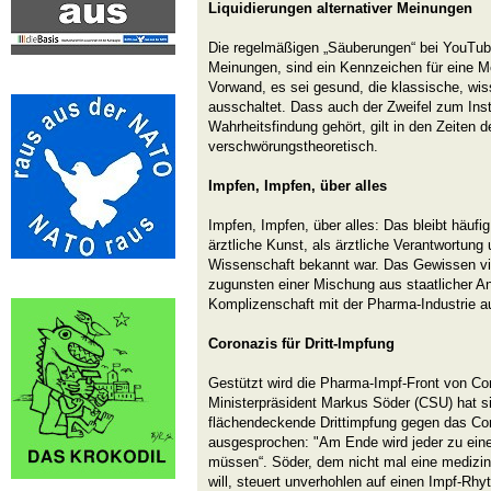
Liquidierungen alternativer Meinungen
Die regelmäßigen „Säuberungen“ bei YouTube,
Meinungen, sind ein Kennzeichen für eine Me
Vorwand, es sei gesund, die klassische, wis
ausschaltet. Dass auch der Zweifel zum Ins
Wahrheitsfindung gehört, gilt in den Zeiten
verschwörungstheoretisch.
Impfen, Impfen, über alles
Impfen, Impfen, über alles: Das bleibt häufi
ärztliche Kunst, als ärztliche Verantwortung
Wissenschaft bekannt war. Das Gewissen viel
zugunsten einer Mischung aus staatlicher An
Komplizenschaft mit der Pharma-Industrie 
Coronazis für Dritt-Impfung
Gestützt wird die Pharma-Impf-Front von Co
Ministerpräsident Markus Söder (CSU) hat s
flächendeckende Drittimpfung gegen das Cor
ausgesprochen: "Am Ende wird jeder zu ei
müssen“. Söder, dem nicht mal eine medizin
will, steuert unverhohlen auf einen Impf-R