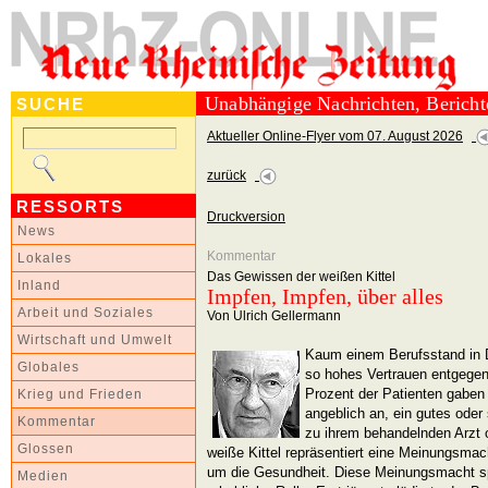
Unabhängige Nachrichten, Berich
SUCHE
Aktueller Online-Flyer vom 07. August 2026
zurück
RESSORTS
Druckversion
News
Kommentar
Lokales
Das Gewissen der weißen Kittel
Inland
Impfen, Impfen, über alles
Arbeit und Soziales
Von Ulrich Gellermann
Wirtschaft und Umwelt
Kaum einem Berufsstand in 
Globales
so hohes Vertrauen entgegen
Prozent der Patienten gaben 
Krieg und Frieden
angeblich an, ein gutes oder
Kommentar
zu ihrem behandelnden Arzt o
Glossen
weiße Kittel repräsentiert eine Meinungsma
um die Gesundheit. Diese Meinungsmacht spi
Medien