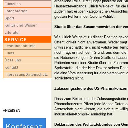
erhebliche Rolle: Erst jüngst plädierte der
Filmclips
Hausärzteverbands, Ulrich Weigeldt, für die 
Zudem hält er „den kategorischen Ausschluss
Fotogalerien
größten Fehler in der Corona-Politik".
Sport
Kultur und Wissen
Studie über das Zusammenwirken der ver
Literatur
Wie Ulrich Weigeldt zu dieser Position geko
SERVICE
Öffentlichkeit nicht anvertrauen. Weder sag
LeserInnenbriefe
unwissenschaftlichen, nicht validierten Temp
noch fragt er nach dem Grund, aus dem die 
Links
die Nebenwirkungen für ihre Stoffe entlasse
Über uns
Patienten von einer Studie über ein Zusamm
Kontakt
Spritzstoffe, die der Herr Doktor seinen Pat
die eine Voraussetzung für eine verantwortl
Impressum/Datenschutz
schlichtweg nicht.
Zulassungsstudie des US-Pharmakonzerns
Dass zum Beispiel in der Zulassungsstudie 
Pharmakonzerns Pfizer jede Menge Daten gefä
Ärzteschaft nicht wissen, die sich zum will
ANZEIGEN
industriellen-Komplex erniedrigt hat.
Deklaration des Weltärztebundes von Gen