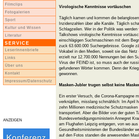
Filmclips
Virologische Kenntnisse vortäuschen
Fotogalerien
Täglich kamen und kommen die belanglosen
Sport
Inzidenzahlen über alle Kanäle. Täglich schaf
Kultur und Wissen
Schlagzeilen. Wer in der Politik was werden 
Talkshows virologische Kenntnisse vortäus
Literatur
einschlägigen Suchmaschinen mit dem Begriff 
SERVICE
zuck 63.600.000 Suchergebnisse. Google zäh
LeserInnenbriefe
Vokabel in den Medien, soweit sie das Netz 
erzielt nur 12.700.000 Nennungen bei den S
Links
Virus der FEIND ist, so muss auch der russ
Über uns
gefundenen Wörter kommen. Denn der Krieg 
Kontakt
gewonnen.
Impressum/Datenschutz
Masken-Jubler trugen selbst keine Maske
Ein erster Versuch, die Corona-Kampagne m
verknüpfen, misslang schmählich: Im April 
zehn Millionen medizinische Schutzmasken
transportiert. Aber die Bilder von der guten 
Bundesverteidigungsministerin Annegret Kr
ANZEIGEN
am Flughafen Leipzig entgegen, von wo aus 
Gesundheitsministerien der Bundesländer wei
auf den Fotos standen die anwesenden Maske