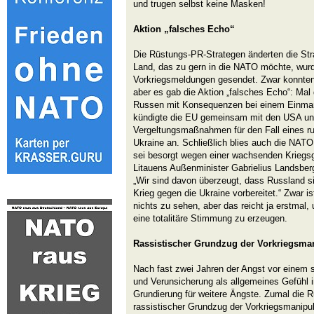
und trugen selbst keine Masken!
Aktion „falsches Echo“
Die Rüstungs-PR-Strategen änderten die Str
Land, das zu gern in die NATO möchte, wu
Vorkriegsmeldungen gesendet. Zwar konnten 
aber es gab die Aktion „falsches Echo“: Mal
Russen mit Konsequenzen bei einem Einmars
kündigte die EU gemeinsam mit den USA un
Vergeltungsmaßnahmen für den Fall eines rus
Ukraine an. Schließlich blies auch die NATO
sei besorgt wegen einer wachsenden Kriegsg
Litauens Außenminister Gabrielius Landsber
„Wir sind davon überzeugt, dass Russland si
Krieg gegen die Ukraine vorbereitet.“ Zwar i
nichts zu sehen, aber das reicht ja erstmal
eine totalitäre Stimmung zu erzeugen.
Rassistischer Grundzug der Vorkriegsma
Nach fast zwei Jahren der Angst vor einem s
und Verunsicherung als allgemeines Gefühl i
Grundierung für weitere Ängste. Zumal die Ru
rassistischer Grundzug der Vorkriegsmanipu