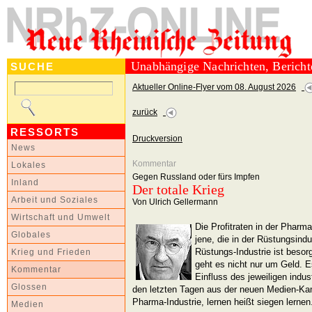
Unabhängige Nachrichten, Berich
SUCHE
Aktueller Online-Flyer vom 08. August 2026
zurück
RESSORTS
Druckversion
News
Kommentar
Lokales
Gegen Russland oder fürs Impfen
Inland
Der totale Krieg
Arbeit und Soziales
Von Ulrich Gellermann
Wirtschaft und Umwelt
Die Profitraten in der Pharm
Globales
jene, die in der Rüstungsindu
Rüstungs-Industrie ist besorg
Krieg und Frieden
geht es nicht nur um Geld. 
Kommentar
Einfluss des jeweiligen indust
Glossen
den letzten Tagen aus der neuen Medien-Ka
Pharma-Industrie, lernen heißt siegen lernen
Medien