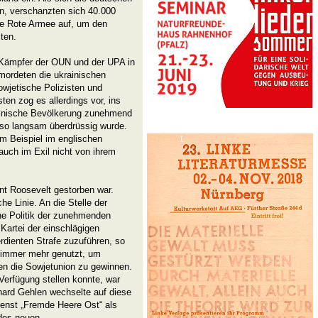
n, verschanzten sich 40.000
ie Rote Armee auf, um den
ten.
 Kämpfer der OUN und der UPA in
mordeten die ukrainischen
jetische Polizisten und
sten zog es allerdings vor, ins
rainische Bevölkerung zunehmend
 so langsam überdrüssig wurde.
m Beispiel im englischen
 auch im Exil nicht von ihrem
nt Roosevelt gestorben war.
e Linie. An die Stelle der
ine Politik der zunehmenden
Kartei der einschlägigen
erdienten Strafe zuzuführen, so
immer mehr genutzt, um
gen die Sowjetunion zu gewinnen.
Verfügung stellen konnte, war
hard Gehlen wechselte auf diese
enst „Fremde Heere Ost“ als
des neuen