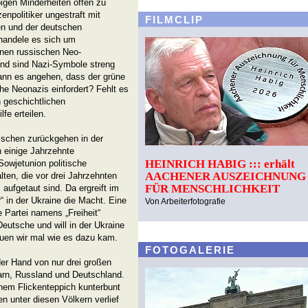
igen Minderheiten offen zu
npolitiker ungestraft mit
FILMCLIP
ren und der deutschen
 handele es sich um
nen russischen Neo-
and sind Nazi-Symbole streng
 kann es angehen, dass der grüne
he Neonazis einfordert? Fehlt es
 geschichtlichen
fe erteilen.
sschen zurückgehen in der
 einige Jahrzehnte
HEINRICH HABIG ::: erhält
owjetunion politische
AACHENER AUSZEICHNUNG
ten, die vor drei Jahrzehnten
FÜR MENSCHLICHKEIT
ufgetaut sind. Da ergreift im
“ in der Ukraine die Macht. Eine
Von Arbeiterfotografie
e Partei namens „Freiheit“
utsche und will in der Ukraine
uen wir mal wie es dazu kam.
FOTOGALERIE
er Hand von nur drei großen
garn, Russland und Deutschland.
inem Flickenteppich kunterbunt
 unter diesen Völkern verlief