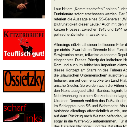
Laut Hitlers „Kommissarbefehl“ sollten Jud
Funktionäre sofort erschossen werden. Der 
referiert die Aussage eines SS-Generals: „W
Blutrünstigkeit dieser Leute.“ Auch mit den 
kurzen Prozess: zwischen 1943 und 1944 w
polnische Zivilisten massakriert.
Allerdings nützte all dieser beflissene Eifer
gar nichts. Zwar hätten führende Nazi-Funk
Sowjetunion neue, teilweise autonome Repub
eingerichtet. Dieses Prinzip der indirekten He
Rom und auch im britischen Imperium glänz
dieses Konzept am Starrsinn des Führers Adol
die „slawischen Untermenschen“ ausrotten wi
Indianer, um auf dem entvölkerten Land Platz
arische Siedler. So wurden auch die Führer 
den Nazis ausgeschaltet. Bandera logierte b
Nobelwohnung in einem Konzentrationslager
Ukrainer. Dennoch verblieb das Fußvolk der O
im Schlepptau von SS und Wehrmacht. Als d
Verbände allerdings offensichtlich wurde, und
auf dem Rückzug nach Westen befanden, wur
sogar in die Waffen-SS aufgenommen. Für die
das Bataillon Nachtigall und das Bataillon R