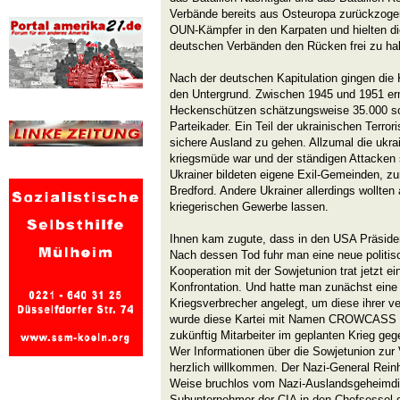
Verbände bereits aus Osteuropa zurückzoge
OUN-Kämpfer in den Karpaten und hielten d
deutschen Verbänden den Rücken frei zu hal
Nach der deutschen Kapitulation gingen die
den Untergrund. Zwischen 1945 und 1951 er
Heckenschützen schätzungsweise 35.000 sow
Parteikader. Ein Teil der ukrainischen Terrori
sichere Ausland zu gehen. Allzumal die uk
kriegsmüde war und der ständigen Attacken
Ukrainer bildeten eigene Exil-Gemeinden, zu
Bredford. Andere Ukrainer allerdings wollten
kriegerischen Gewerbe lassen.
Ihnen kam zugute, dass in den USA Präside
Nach dessen Tod fuhr man eine neue politisch
Kooperation mit der Sowjetunion trat jetzt e
Konfrontation. Und hatte man zunächst eine 
Kriegsverbrecher angelegt, um diese ihrer v
wurde diese Kartei mit Namen CROWCASS 
zukünftig Mitarbeiter im geplanten Krieg ge
Wer Informationen über die Sowjetunion zur 
herzlich willkommen. Der Nazi-General Rein
Weise bruchlos vom Nazi-Auslandsgeheimdi
Subunternehmer der CIA in den Chefsessel 