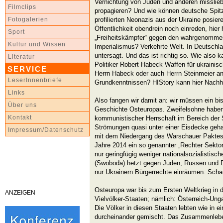
Vernichtung von Juden und anderen misslieb
Filmclips
propagieren? Und wie können deutsche Spitze
profilierten Neonazis aus der Ukraine posie
Fotogalerien
Öffentlichkeit obendrein noch einreden, hier
Sport
„Freiheitskämpfer“ gegen den wahrgenomme
Kultur und Wissen
Imperialismus? Verkehrte Welt. In Deutschl
untersagt. Und das ist richtig so. Wie also
Literatur
Politiker Robert Habeck Waffen für ukrainisc
SERVICE
Herrn Habeck oder auch Herrn Steinmeier an
LeserInnenbriefe
Grundkenntnissen? HIStory kann hier Nachhil
Links
Also fangen wir damit an: wir müssen ein bi
Über uns
Geschichte Osteuropas. Zweifelsohne haben
Kontakt
kommunistischer Herrschaft im Bereich der S
Strömungen quasi unter einer Eisdecke gehal
Impressum/Datenschutz
mit dem Niedergang des Warschauer Paktes a
Jahre 2014 ein so genannter „Rechter Sektor
nur geringfügig weniger nationalsozialistisch
(Swoboda) hetzt gegen Juden, Russen und De
nur Ukrainern Bürgerrechte einräumen. Scha
Osteuropa war bis zum Ersten Weltkrieg in d
ANZEIGEN
Vielvölker-Staaten; nämlich: Österreich-Un
Die Völker in diesen Staaten lebten wie in e
durcheinander gemischt. Das Zusammenleben