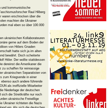
en und kommunistische
Faschismusforscher Raul Hilberg
ir waren erschrocken über die
Polen machten die Ukrainer
urden mal eben so über 100.000
 den ukrainischen Kollaborateuren
tionäre gerne auf dem Boden der
liken von Hitlers Gnaden
rrschaft hatte sich ja im alten
end bewährt. Doch scheiterte
f Hitler. Der wollte stattdessen
e dereinst die Amerikaner die
 zu schaffen für reinrassige
der ukrainischen Separatisten von
is zum Kriegsende in einer
, ebenso auch andere führende
UN als inoffizielle Mitarbeiter
ie Niederlage der deutschen
 sich die Streitkräfte nur noch
den ukrainische Freiwillige
 Ukrainer richteten die Nazis
oland ein. Als sich die deutschen