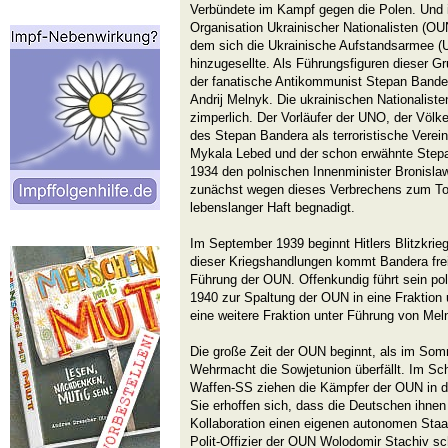
Verbündete im Kampf gegen die Polen. Und i
Organisation Ukrainischer Nationalisten (OU
dem sich die Ukrainische Aufstandsarmee (
hinzugesellte. Als Führungsfiguren dieser Gru
der fanatische Antikommunist Stepan Bande
Andrij Melnyk. Die ukrainischen Nationalist
zimperlich. Der Vorläufer der UNO, der Völk
des Stepan Bandera als terroristische Verei
Mykala Lebed und der schon erwähnte Step
1934 den polnischen Innenminister Bronisla
zunächst wegen dieses Verbrechens zum Tode
lebenslanger Haft begnadigt.
Im September 1939 beginnt Hitlers Blitzkrie
dieser Kriegshandlungen kommt Bandera frei
Führung der OUN. Offenkundig führt sein pola
1940 zur Spaltung der OUN in eine Fraktion
eine weitere Fraktion unter Führung von Mel
Die große Zeit der OUN beginnt, als im So
Wehrmacht die Sowjetunion überfällt. Im S
Waffen-SS ziehen die Kämpfer der OUN in di
Sie erhoffen sich, dass die Deutschen ihnen
Kollaboration einen eigenen autonomen Staa
Polit-Offizier der OUN Wolodomir Stachiv sc