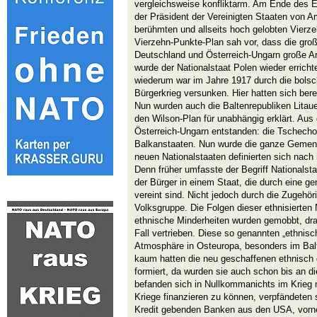
vergleichsweise konfliktarm. Am Ende des E
der Präsident der Vereinigten Staaten von 
berühmten und allseits hoch gelobten Vierz
Vierzehn-Punkte-Plan sah vor, dass die groß
Deutschland und Österreich-Ungarn große Ar
wurde der Nationalstaat Polen wieder erricht
wiederum war im Jahre 1917 durch die bolsc
Bürgerkrieg versunken. Hier hatten sich bere
Nun wurden auch die Baltenrepubliken Litaue
den Wilson-Plan für unabhängig erklärt. Au
Österreich-Ungarn entstanden: die Tschecho
Balkanstaaten. Nun wurde die ganze Gemeng
neuen Nationalstaaten definierten sich nach
Denn früher umfasste der Begriff Nationalsta
der Bürger in einem Staat, die durch eine 
vereint sind. Nicht jedoch durch die Zugehör
Volksgruppe. Die Folgen dieser ethnisierten 
ethnische Minderheiten wurden gemobbt, dra
Fall vertrieben. Diese so genannten „ethnis
Atmosphäre in Osteuropa, besonders im Bal
kaum hatten die neu geschaffenen ethnisch 
formiert, da wurden sie auch schon bis an d
befanden sich in Nullkommanichts im Krieg
Kriege finanzieren zu können, verpfändeten s
Kredit gebenden Banken aus den USA, vorn