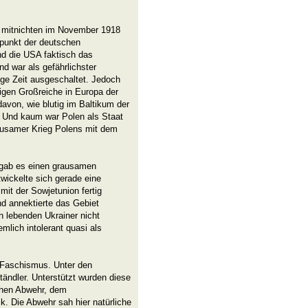
eg mitnichten im November 1918
tpunkt der deutschen
und die USA faktisch das
nd war als gefährlichster
ige Zeit ausgeschaltet. Jedoch
rigen Großreiche in Europa der
 davon, wie blutig im Baltikum der
. Und kaum war Polen als Staat
rausamer Krieg Polens mit dem
gab es einen grausamen
twickelte sich gerade eine
mit der Sowjetunion fertig
d annektierte das Gebiet
n lebenden Ukrainer nicht
mlich intolerant quasi als
 Faschismus. Unter den
ständler. Unterstützt wurden diese
schen Abwehr, dem
. Die Abwehr sah hier natürliche