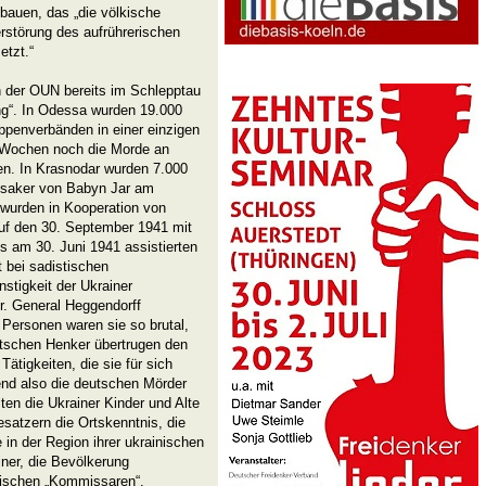
fbauen, das „die völkische
rstörung des aufrührerischen
etzt.“
n der OUN bereits im Schlepptau
ng“. In Odessa wurden 19.000
penverbänden in einer einzigen
n Wochen noch die Morde an
ten. In Krasnodar wurden 7.000
saker von Babyn Jar am
 wurden in Kooperation von
f den 30. September 1941 mit
s am 30. Juni 1941 assistierten
 bei sadistischen
tigkeit der Ukrainer
r. General Heggendorff
Personen waren sie so brutal,
utschen Henker übertrugen den
Tätigkeiten, die sie für sich
end also die deutschen Mörder
ten die Ukrainer Kinder und Alte
atzern die Ortskenntnis, die
in der Region ihrer ukrainischen
iner, die Bevölkerung
ischen „Kommissaren“.