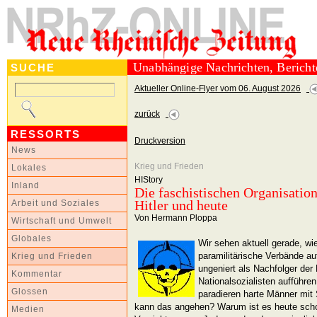
Unabhängige Nachrichten, Berich
SUCHE
Aktueller Online-Flyer vom 06. August 2026
zurück
RESSORTS
Druckversion
News
Krieg und Frieden
Lokales
HIStory
Inland
Die faschistischen Organisation
Hitler und heute
Arbeit und Soziales
Von Hermann Ploppa
Wirtschaft und Umwelt
Globales
Wir sehen aktuell gerade, wi
paramilitärische Verbände au
Krieg und Frieden
ungeniert als Nachfolger der
Kommentar
Nationalsozialisten aufführe
Glossen
paradieren harte Männer mi
kann das angehen? Warum ist es heute scho
Medien