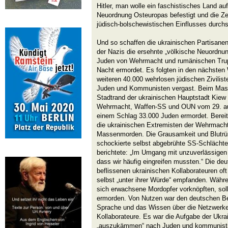
Hitler, man wolle ein faschistisches Land au
Neuordnung Osteuropas befestigt und die Ze
jüdisch-bolschewistischen Einflusses durchs
Und so schaffen die ukrainischen Partisane
der Nazis die ersehnte „völkische Neuordnu
Juden von Wehrmacht und rumänischen Trup
Nacht ermordet. Es folgten in den nächste
weiteren 40.000 wehrlosen jüdischen Zivilis
Juden und Kommunisten vergast. Beim Mas
Stadtrand der ukrainischen Hauptstadt Kiew
Wehrmacht, Waffen-SS und OUN vom 29. au
einem Schlag 33.000 Juden ermordet. Bereit
die ukrainischen Extremisten der Wehrmacht
Massenmorden. Die Grausamkeit und Blutrüns
schockierte selbst abgebrühte SS-Schlächte
berichtete: „Im Umgang mit unzuverlässigen 
dass wir häufig eingreifen mussten.“ Die de
beflissenen ukrainischen Kollaborateuren oft 
selbst „unter ihrer Würde“ empfanden. Währ
sich erwachsene Mordopfer vorknöpften, soll
ermorden. Von Nutzen war den deutschen Bes
Sprache und das Wissen über die Netzwerke 
Kollaborateure. Es war die Aufgabe der Ukra
„auszukämmen“ nach Juden und kommunist