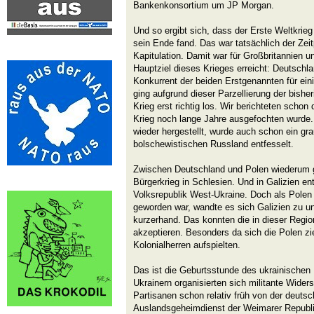
Bankenkonsortium um JP Morgan.
Und so ergibt sich, dass der Erste Weltkri
sein Ende fand. Das war tatsächlich der Zei
Kapitulation. Damit war für Großbritannien 
Hauptziel dieses Krieges erreicht: Deutschla
Konkurrent der beiden Erstgenannten für ein
ging aufgrund dieser Parzellierung der bishe
Krieg erst richtig los. Wir berichteten schon
Krieg noch lange Jahre ausgefochten wurde
wieder hergestellt, wurde auch schon ein g
bolschewistischen Russland entfesselt.
Zwischen Deutschland und Polen wiederum 
Bürgerkrieg in Schlesien. Und in Galizien en
Volksrepublik West-Ukraine. Doch als Polen 
geworden war, wandte es sich Galizien zu un
kurzerhand. Das konnten die in dieser Regio
akzeptieren. Besonders da sich die Polen zie
Kolonialherren aufspielten.
Das ist die Geburtsstunde des ukrainischen
Ukrainern organisierten sich militante Wider
Partisanen schon relativ früh von der deut
Auslandsgeheimdienst der Weimarer Republik