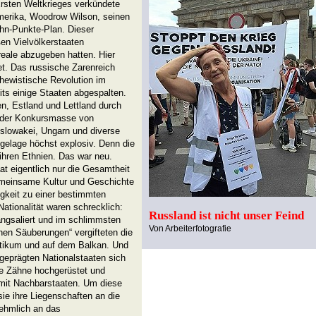
rsten Weltkrieges verkündete
Amerika, Woodrow Wilson, seinen
ehn-Punkte-Plan. Dieser
en Vielvölkerstaaten
eale abzugeben hatten. Hier
et. Das russische Zarenreich
hewistische Revolution im
its einige Staaten abgespalten.
n, Estland und Lettland durch
s der Konkursmasse von
slowakei, Ungarn und diverse
elage höchst explosiv. Denn die
 ihren Ethnien. Das war neu.
at eigentlich nur die Gesamtheit
gemeinsame Kultur und Geschichte
igkeit zu einer bestimmten
Nationalität waren schrecklich:
Russland ist nicht unser Feind
ngsaliert und im schlimmsten
Von Arbeiterfotografie
chen Säuberungen“ vergifteten die
tikum und auf dem Balkan. Und
geprägten Nationalstaaten sich
ie Zähne hochgerüstet und
 mit Nachbarstaaten. Um diese
ie ihre Liegenschaften an die
ehmlich an das