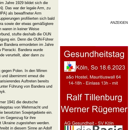
m Jahre 1929 bildet sich die
N). Das war der legale Arm, zu
UPA) als bewaffneter Arm
ppierungen profilierten sich bald
ANZEIGEN
ra sowie der etwas gemäßigtere
en waren in keiner Weise
erbund, stufte deshalb die OUN
nigung ein. Denn die OUN-Führer
an Bandera ermordeten im Jahre
w Pieracki. Bandera wurde
 verurteilt, aber dann zu
g gegen Polen. In den Wirren
 und übernimmt erneut die
risierendes Auftreten bereits
 unter Führung von Bandera und
nyk.
mmer 1941 die deutsche
chlepptau von Wehrmacht und
e besetzten Sowjetgebiete ein.
 im Gegenzug für ihre
t Ukraine zugestehen werden.
hreibt in diesem Sinne an Adolf