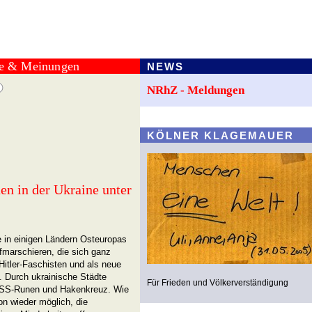
te & Meinungen
NEWS
NRhZ - Meldungen
KÖLNER KLAGEMAUER
en in der Ukraine unter
e in einigen Ländern Osteuropas
fmarschieren, die sich ganz
 Hitler-Faschisten und als neue
n. Durch ukrainische Städte
Für Frieden und Völkerverständigung
t SS-Runen und Hakenkreuz. Wie
n wieder möglich, die