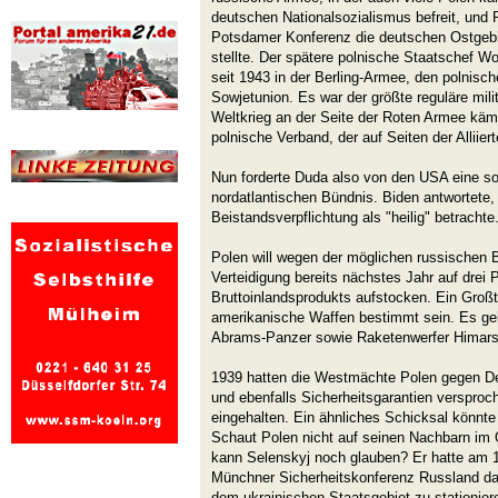
deutschen Nationalsozialismus befreit, und 
Potsdamer Konferenz die deutschen Ostgebi
stellte. Der spätere polnische Staatschef W
seit 1943 in der Berling-Armee, den polnische
Sowjetunion. Es war der größte reguläre mili
Weltkrieg an der Seite der Roten Armee kämp
polnische Verband, der auf Seiten der Alliier
Nun forderte Duda also von den USA eine s
nordatlantischen Bündnis. Biden antwortete,
Beistandsverpflichtung als "heilig" betrachte
Polen will wegen der möglichen russischen 
Verteidigung bereits nächstes Jahr auf drei 
Bruttoinlandsprodukts aufstocken. Ein Großt
amerikanische Waffen bestimmt sein. Es ge
Abrams-Panzer sowie Raketenwerfer Himars
1939 hatten die Westmächte Polen gegen D
und ebenfalls Sicherheitsgarantien versproch
eingehalten. Ein ähnliches Schicksal könnt
Schaut Polen nicht auf seinen Nachbarn i
kann Selenskyj noch glauben? Er hatte am 1
Münchner Sicherheitskonferenz Russland da
dem ukrainischen Staatsgebiet zu stationiere