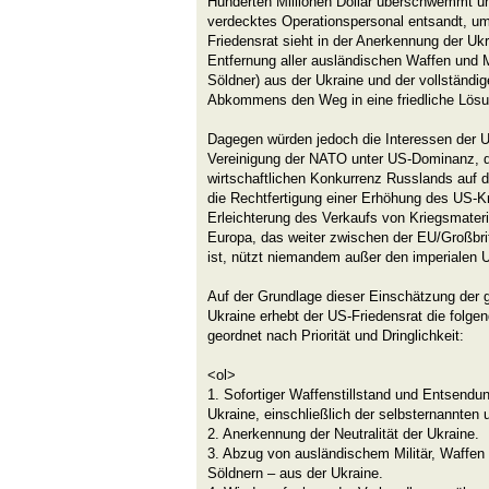
Hunderten Millionen Dollar überschwemmt und
verdecktes Operationspersonal entsandt, um
Friedensrat sieht in der Anerkennung der Ukr
Entfernung aller ausländischen Waffen und Mi
Söldner) aus der Ukraine und der vollständi
Abkommens den Weg in eine friedliche Lösu
Dagegen würden jedoch die Interessen der U
Vereinigung der NATO unter US-Dominanz, d
wirtschaftlichen Konkurrenz Russlands auf 
die Rechtfertigung einer Erhöhung des US-K
Erleichterung des Verkaufs von Kriegsmater
Europa, das weiter zwischen der EU/Großbri
ist, nützt niemandem außer den imperialen U
Auf der Grundlage dieser Einschätzung der g
Ukraine erhebt der US-Friedensrat die folge
geordnet nach Priorität und Dringlichkeit:
<ol>
1. Sofortiger Waffenstillstand und Entsendun
Ukraine, einschließlich der selbsternannten
2. Anerkennung der Neutralität der Ukraine.
3. Abzug von ausländischem Militär, Waffen 
Söldnern – aus der Ukraine.