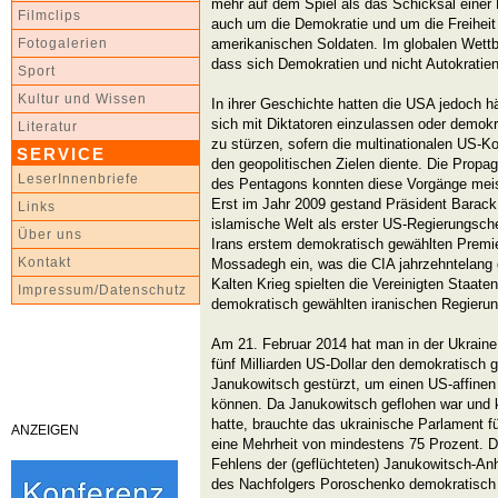
mehr auf dem Spiel als das Schicksal einer 
Filmclips
auch um die Demokratie und um die Freiheit
amerikanischen Soldaten. Im globalen Wett
Fotogalerien
dass sich Demokratien und nicht Autokratie
Sport
Kultur und Wissen
In ihrer Geschichte hatten die USA jedoch h
sich mit Diktatoren einzulassen oder demokr
Literatur
zu stürzen, sofern die multinationalen US-Ko
SERVICE
den geopolitischen Zielen diente. Die Propa
LeserInnenbriefe
des Pentagons konnten diese Vorgänge meis
Erst im Jahr 2009 gestand Präsident Barack
Links
islamische Welt als erster US-Regierungsche
Über uns
Irans erstem demokratisch gewählten Prem
Kontakt
Mossadegh ein, was die CIA jahrzehntelang g
Kalten Krieg spielten die Vereinigten Staaten
Impressum/Datenschutz
demokratisch gewählten iranischen Regierung
Am 21. Februar 2014 hat man in der Ukraine 
fünf Milliarden US-Dollar den demokratisch 
Janukowitsch gestürzt, um einen US-affinen
können. Da Janukowitsch geflohen war und ke
hatte, brauchte das ukrainische Parlament f
ANZEIGEN
eine Mehrheit von mindestens 75 Prozent. D
Fehlens der (geflüchteten) Janukowitsch-Anh
des Nachfolgers Poroschenko demokratisch ni