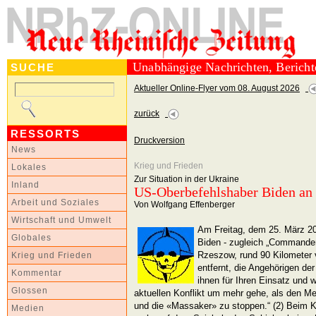
Unabhängige Nachrichten, Berich
SUCHE
Aktueller Online-Flyer vom 08. August 2026
zurück
RESSORTS
Druckversion
News
Krieg und Frieden
Lokales
Zur Situation in der Ukraine
Inland
US-Oberbefehlshaber Biden an 
Arbeit und Soziales
Von Wolfgang Effenberger
Wirtschaft und Umwelt
Am Freitag, dem 25. März 2
Globales
Biden - zugleich „Commander 
Rzeszow, rund 90 Kilometer 
Krieg und Frieden
entfernt, die Angehörigen der
Kommentar
ihnen für Ihren Einsatz und 
Glossen
aktuellen Konflikt um mehr gehe, als den Me
und die «Massaker» zu stoppen.“ (2) Beim Kr
Medien