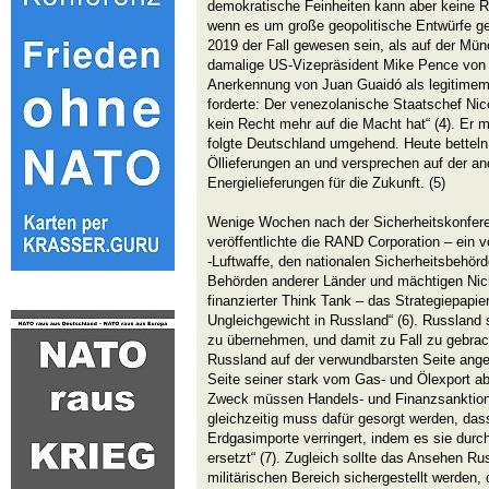
demokratische Feinheiten kann aber keine
wenn es um große geopolitische Entwürfe ge
2019 der Fall gewesen sein, als auf der Mün
damalige US-Vizepräsident Mike Pence von 
Anerkennung von Juan Guaidó als legitime
forderte: Der venezolanische Staatschef Nico
kein Recht mehr auf die Macht hat“ (4). Er 
folgte Deutschland umgehend. Heute bettel
Öllieferungen an und versprechen auf der an
Energielieferungen für die Zukunft. (5)
Wenige Wochen nach der Sicherheitskonfere
veröffentlichte die RAND Corporation – ein
-Luftwaffe, den nationalen Sicherheitsbehör
Behörden anderer Länder und mächtigen Nic
finanzierter Think Tank – das Strategiepapi
Ungleichgewicht in Russland“ (6). Russland 
zu übernehmen, und damit zu Fall zu gebrach
Russland auf der verwundbarsten Seite angeg
Seite seiner stark vom Gas- und Ölexport a
Zweck müssen Handels- und Finanzsanktion
gleichzeitig muss dafür gesorgt werden, das
Erdgasimporte verringert, indem es sie dur
ersetzt“ (7). Zugleich sollte das Ansehen R
militärischen Bereich sichergestellt werden,