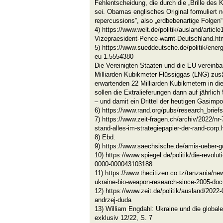
Fehlentscheidung, die durch die „Brille des 
sei. Obamas englisches Original formuliert n
repercussions”, also „erdbebenartige Folgen“ 
4) https://www.welt.de/politik/ausland/arti
Vizepraesident-Pence-warnt-Deutschland.ht
5) https://www.sueddeutsche.de/politik/ener
eu-1.5554380
Die Vereinigten Staaten und die EU vereinba
Milliarden Kubikmeter Flüssiggas (LNG) zusä
erwartenden 22 Milliarden Kubikmetern in di
sollen die Extralieferungen dann auf jährlich
– und damit ein Drittel der heutigen Gasimp
6) https://www.rand.org/pubs/research_brie
7) https://www.zeit-fragen.ch/archiv/2022/nr
stand-alles-im-strategiepapier-der-rand-corp.
8) Ebd.
9) https://www.saechsische.de/amis-ueber-g
10) https://www.spiegel.de/politik/die-revol
0000-000043103188
11) https://www.thecitizen.co.tz/tanzania/ne
ukraine-bio-weapon-research-since-2005-d
12) https://www.zeit.de/politik/ausland/2022
andrzej-duda
13) William Engdahl: Ukraine und die globa
exklusiv 12/22, S. 7