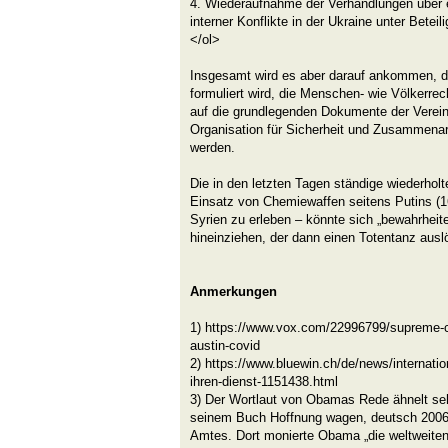
4. Wiederaufnahme der Verhandlungen über 
interner Konflikte in der Ukraine unter Beteil
</ol>
Insgesamt wird es aber darauf ankommen, d
formuliert wird, die Menschen- wie Völkerrec
auf die grundlegenden Dokumente der Verein
Organisation für Sicherheit und Zusammenar
werden.
Die in den letzten Tagen ständige wiederhol
Einsatz von Chemiewaffen seitens Putins (1
Syrien zu erleben – könnte sich „bewahrheit
hineinziehen, der dann einen Totentanz ausl
Anmerkungen
1) https://www.vox.com/22996799/supreme-c
austin-covid
2) https://www.bluewin.ch/de/news/internati
ihren-dienst-1151438.html
3) Der Wortlaut von Obamas Rede ähnelt seh
seinem Buch Hoffnung wagen, deutsch 2006, 
Amtes. Dort monierte Obama „die weltweiten