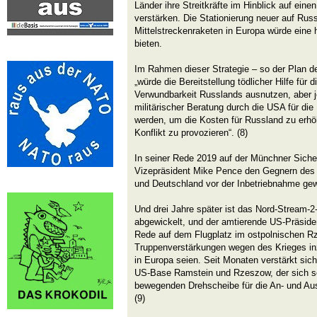
Länder ihre Streitkräfte im Hinblick auf eine
verstärken. Die Stationierung neuer auf Russ
Mittelstreckenraketen in Europa würde eine 
bieten.
Im Rahmen dieser Strategie – so der Plan d
„würde die Bereitstellung tödlicher Hilfe für 
Verwundbarkeit Russlands ausnutzen, aber
militärischer Beratung durch die USA für die U
werden, um die Kosten für Russland zu erhö
Konflikt zu provozieren“. (8)
In seiner Rede 2019 auf der Münchner Siche
Vizepräsident Mike Pence den Gegnern des 
und Deutschland vor der Inbetriebnahme gew
Und drei Jahre später ist das Nord-Stream-2
abgewickelt, und der amtierende US-Präsiden
Rede auf dem Flugplatz im ostpolnischen R
Truppenverstärkungen wegen des Krieges i
in Europa seien. Seit Monaten verstärkt sic
US-Base Ramstein und Rzeszow, der sich se
bewegenden Drehscheibe für die An- und Ausl
(9)