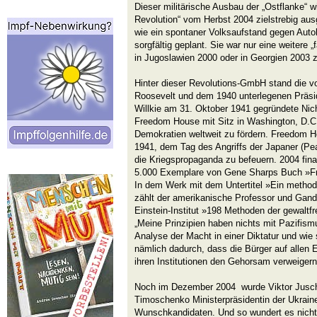
Dieser militärische Ausbau der „Ostflanke“ w
Revolution“ vom Herbst 2004 zielstrebig aus
wie ein spontaner Volksaufstand gegen Autok
sorgfältig geplant. Sie war nur eine weitere „
in Jugoslawien 2000 oder in Georgien 2003 
Hinter dieser Revolutions-GmbH stand die v
Roosevelt und dem 1940 unterlegenen Präsi
Willkie am 31. Oktober 1941 gegründete Nich
Freedom House mit Sitz in Washington, D.C., 
Demokratien weltweit zu fördern. Freedom
1941, dem Tag des Angriffs der Japaner (Pea
die Kriegspropaganda zu befeuern. 2004 fin
5.000 Exemplare von Gene Sharps Buch »Fr
In dem Werk mit dem Untertitel »Ein metho
zählt der amerikanische Professor und Gand
Einstein-Institut »198 Methoden der gewaltfre
„Meine Prinzipien haben nichts mit Pazifismu
Analyse der Macht in einer Diktatur und wie
nämlich dadurch, dass die Bürger auf allen
ihren Institutionen den Gehorsam verweigern.
Noch im Dezember 2004 wurde Viktor Jusch
Timoschenko Ministerpräsidentin der Ukraine
Wunschkandidaten. Und so wundert es nicht