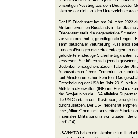
einseitigen Ausstieg aus dem Budapester 
Ukraine gar nicht zu den Unterzeichnerstaate
Der US-Friedensrat hat am 24. März 2022 ei
Militärintervention Russlands in der Ukrain
Friedensrat stellt die gegenwärtige Situatio
vor viele ernsthafte, grundlegende Fragen.
samt pauschaler Verurteilung Russlands ste
Friedenslösungen diametral entgegen. In der
geforderte eindeutige Sicherheitsgarantien
verwiesen. Sie hätten sich jedoch geweiger
Bedenken einzugehen. Zudem habe die Ukra
Atomwaffen auf ihrem Territorium zu station
fünf Minuten erreichen könnten. Das gescha
Entscheidung der USA im Jahr 2019, sich au
Mittelstreckenwaffen (INF) mit Russland z
der Sowjetunion die USA alleinige Supermac
die UN-Charta in dem Bestreben, eine globa
durchzusetzen. Der US-Friedensrat empfiehl
eine „Allianz“ nominell souveräner Staaten z
imperiales Militärbündnis von Staaten, die 
sind“ (14).
USA/NATO haben die Ukraine mit militärisc