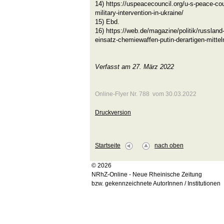
14) https://uspeacecouncil.org/u-s-peace-co
military-intervention-in-ukraine/
15) Ebd.
16) https://web.de/magazine/politik/russland
einsatz-chemiewaffen-putin-derartigen-mitte
Verfasst am 27. März 2022
Online-Flyer Nr. 788 vom 30.03.2022
Druckversion
Startseite
nach oben
© 2026
NRhZ-Online - Neue Rheinische Zeitung
bzw. gekennzeichnete AutorInnen / Institutionen