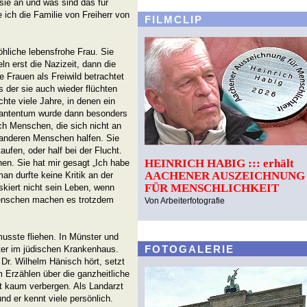
ie an und was sind das für
ch die Familie von Freiherr von
FILMCLIP
öhliche lebensfrohe Frau. Sie
eln erst die Nazizeit, dann die
e Frauen als Freiwild betrachtet
s der sie auch wieder flüchten
chte viele Jahre, in denen ein
iantentum wurde dann besonders
ich Menschen, die sich nicht an
d anderen Menschen halfen. Sie
ufen, oder half bei der Flucht.
HEINRICH HABIG ::: erhält
en. Sie hat mir gesagt „Ich habe
AACHENER AUSZEICHNUNG
man durfte keine Kritik an der
FÜR MENSCHLICHKEIT
skiert nicht sein Leben, wenn
Menschen machen es trotzdem
Von Arbeiterfotografie
musste fliehen. In Münster und
FOTOGALERIE
äter im jüdischen Krankenhaus.
 Dr. Wilhelm Hänisch hört, setzt
m Erzählen über die ganzheitliche
t kaum verbergen. Als Landarzt
nd er kennt viele persönlich.