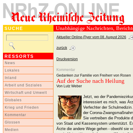
Unabhängige Nachrichten, Berich
SUCHE
Aktueller Online-Flyer vom 08. August 2026
zurück
RESSORTS
Druckversion
News
Kommentar
Lokales
Gedanken zur Familie von Freiherr von Rosen
Inland
Auf der Suche nach Heilung
Arbeit und Soziales
Von Lutz Weber
Wirtschaft und Umwelt
Jetzt, wo der Pandemiezirku
Globales
interessiert es mich, was Ärz
Verfechter der Schulmedizin
Krieg und Frieden
der Corona-Zwangsmaßnahme
Kommentar
Sie vertreiben die Produkte
Glossen
von Staat und Kassensystem unterstützt. Es
Ärzte die andere Wege gehen - obwohl sie 
Medien