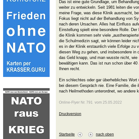
Das ist eine gute Grundlage, um Behandlun
weiter zu entwickeln. Seit 1981 leiten die vo
meine Frage, was diese Klinik ausmacht, be
Fokus liegt nicht auf der Behandlung von 
nach deren Ursachen. Alles hat Einfluss aufe
Einstellung spielt eine besondere Rolle. De
die Klinik kommen sehr viele „austherapiert
die Schulmedizin sagt, wir können leider n
es in der Klinik erstaunlich viele Erfolge zu 
diesen Weg zu gehen, und insbesondere in de
das Geld knapp, und man wusste nicht, wi
bewältigen kann. Das ist nun schon über 40 
Ihnen recht.
Ein schlechtes oder gar überhebliches Wort 
bei diesem Gespräch nie. Eine Familie, die 
nach Heilmethoden unterordnet, wo andere 
Online-Flyer Nr. 791 vom 25.05.2022
Druckversion
Startseite
nach oben