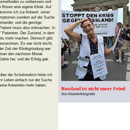
gsmethoden zu verbessern und
n Rosen eine eigene Klinik. Auf
komme ich zur Antwort: unser
Symptomen sondern auf der Suche
inander, und die geistige
r Patient muss also mitmachen. In
e“ Patienten. Der Zustand, in dem
ichts mehr machen. Dennoch gibt
verzeichnen. Es war nicht leicht,
r Zeit der Klinikgründung war
e man den nächsten Monat
Jahre her, und der Erfolg gab
über die Schulmedizin hörte ich
ihr Leben einfach nur der Suche
keine Antworten mehr haben.
Russland ist nicht unser Feind
Von Arbeiterfotografie