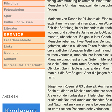
wenig Unterstützung bekommen. Was treibt s
Filmclips
Menschen? Um das herauszufinden besuche i
Rosen.
Fotogalerien
Sport
Marianne von Rosen ist 91 Jahre alt. Eine fr
Kultur und Wissen
erzählt mir, wie sie mit ihren jüdischen Wurz
Zeit der Befreiung, in der besonders deutsch
Literatur
wurden, und später die Jahre in der DDR, au
SERVICE
musste, überlebt hat. Es gab in ihrer Geschi
LeserInnenbriefe
Menschenleben nicht viel Wert war. Denunz
gefördert, aber in all diesen Zeiten fanden s
Links
die staatlichen Vorgaben hielten und ihr un
Über uns
wurden versteckt, man erlaubte ihnen einzuka
Kontakt
Marianne glaubt fest an das Gute im Mensch
so viele Jahre in totalitären Staaten gelebt, 
Impressum/Datenschutz
Obrigkeit üben. Heute ist das anders. Man ri
man auf die Straße geht. Aber die jungen 
nicht.
Jürgen von Rosen ist 83 Jahre alt. Auch er 
Berlin studierte er Medizin und arbeitete sp
Als er von den unfassbaren Heilerfolgen des
ANZEIGEN
er sich mit Naturheilkunde auseinander. Bei
und Naturmedizin kann er seine Leidenschaf
ist er mit seinen Patienten sehr verbunden, u