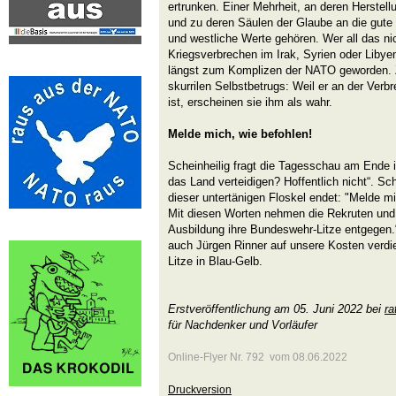
ertrunken. Einer Mehrheit, an deren Herstell
und zu deren Säulen der Glaube an die gut
und westliche Werte gehören. Wer all das nic
Kriegsverbrechen im Irak, Syrien oder Libye
längst zum Komplizen der NATO geworden. Zu
skurrilen Selbstbetrugs: Weil er an der Verbr
ist, erscheinen sie ihm als wahr.
Melde mich, wie befohlen!
Scheinheilig fragt die Tagesschau am Ende i
das Land verteidigen? Hoffentlich nicht“. Sch
dieser untertänigen Floskel endet: "Melde mi
Mit diesen Worten nehmen die Rekruten und
Ausbildung ihre Bundeswehr-Litze entgegen.
auch Jürgen Rinner auf unsere Kosten verdie
Litze in Blau-Gelb.
Erstveröffentlichung am 05. Juni 2022 bei
ra
für Nachdenker und Vorläufer
Online-Flyer Nr. 792 vom 08.06.2022
Druckversion