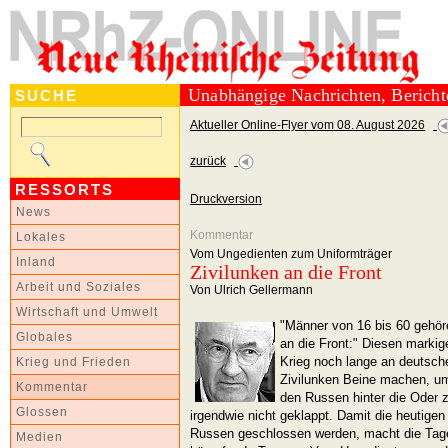
Unabhängige Nachrichten, Berich
SUCHE
Aktueller Online-Flyer vom 08. August 2026
zurück
RESSORTS
Druckversion
News
Kommentar
Lokales
Vom Ungedienten zum Uniformträger
Inland
Zivilunken an die Front
Arbeit und Soziales
Von Ulrich Gellermann
Wirtschaft und Umwelt
"Männer von 16 bis 60 gehör
Globales
an die Front:" Diesen mark
Krieg noch lange an deutsch
Krieg und Frieden
Zivilunken Beine machen, u
Kommentar
den Russen hinter die Oder 
Glossen
irgendwie nicht geklappt. Damit die heutig
Russen geschlossen werden, macht die Tag
Medien