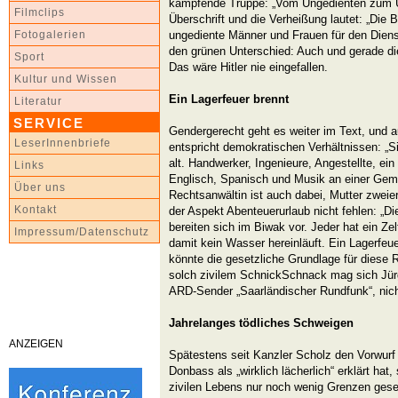
kämpfende Truppe: „Vom Ungedienten zum Un
Filmclips
Überschrift und die Verheißung lautet: „Die 
ungediente Männer und Frauen für den Diens
Fotogalerien
den grünen Unterschied: Auch und gerade d
Sport
Das wäre Hitler nie eingefallen.
Kultur und Wissen
Ein Lagerfeuer brennt
Literatur
SERVICE
Gendergerecht geht es weiter im Text, und a
LeserInnenbriefe
entspricht demokratischen Verhältnissen: „S
alt. Handwerker, Ingenieure, Angestellte, ein
Links
Englisch, Spanisch und Musik an einer Gem
Über uns
Rechtsanwältin ist auch dabei, Mutter zweier 
Kontakt
der Aspekt Abenteuerurlaub nicht fehlen: „D
bereiten sich im Biwak vor. Jeder hat ein Z
Impressum/Datenschutz
damit kein Wasser hereinläuft. Ein Lagerfeue
könnte die gesetzliche Grundlage für diese 
solch zivilem SchnickSchnack mag sich Jür
ARD-Sender „Saarländischer Rundfunk“, nich
Jahrelanges tödliches Schweigen
ANZEIGEN
Spätestens seit Kanzler Scholz den Vorwur
Donbass als „wirklich lächerlich“ erklärt hat, 
zivilen Lebens nur noch wenig Grenzen gese