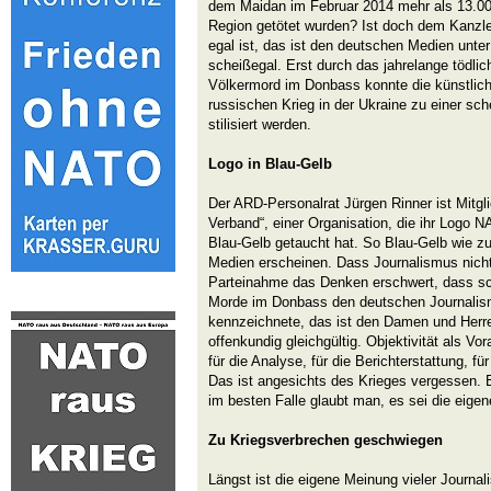
dem Maidan im Februar 2014 mehr als 13.0
Region getötet wurden? Ist doch dem Kanzl
egal ist, das ist den deutschen Medien unt
scheißegal. Erst durch das jahrelange tödli
Völkermord im Donbass konnte die künstlic
russischen Krieg in der Ukraine zu einer s
stilisiert werden.
Logo in Blau-Gelb
Der ARD-Personalrat Jürgen Rinner ist Mitgl
Verband“, einer Organisation, die ihr Logo 
Blau-Gelb getaucht hat. So Blau-Gelb wie zu
Medien erscheinen. Dass Journalismus nicht 
Parteinahme das Denken erschwert, dass s
Morde im Donbass den deutschen Journalis
kennzeichnete, das ist den Damen und Herre
offenkundig gleichgültig. Objektivität als V
für die Analyse, für die Berichterstattung, f
Das ist angesichts des Krieges vergessen. 
im besten Falle glaubt man, es sei die eigen
Zu Kriegsverbrechen geschwiegen
Längst ist die eigene Meinung vieler Journal