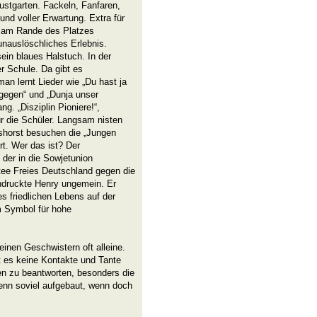
stgarten. Fackeln, Fanfaren,
nd voller Erwartung. Extra für
n am Rande des Platzes
unauslöschliches Erlebnis.
n blaues Halstuch. In der
er Schule. Da gibt es
an lernt Lieder wie „Du hast ja
tgegen“ und „Dunja unser
ng. „Disziplin Pioniere!“,
ür die Schüler. Langsam nisten
lshorst besuchen die „Jungen
rt. Wer das ist? Der
r, der in die Sowjetunion
tee Freies Deutschland gegen die
ndruckte Henry ungemein. Er
s friedlichen Lebens auf der
em Symbol für hohe
einen Geschwistern oft alleine.
t es keine Kontakte und Tante
gen zu beantworten, besonders die
denn soviel aufgebaut, wenn doch