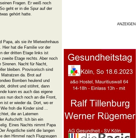
t seinen Fragen. Er weiß noch
o geht er in die Spur auf der
twas gehört hatte.
ANZEIGEN
d Papa, als sie ihr Mietwohnhaus
 Hier hat die Familie vor der
der dritten Etage links ist
ie zweite Etage rechts. Aber noch
e Sirenen. Nacht für Nacht,
er bleiben. Provisorisch sind
 Matratzen da. Brot auf
irgendwo Bomben heulend und
bt, dröhnt und stöhnt, dann
unde kann es auch das eigene
uss nun doch noch an die Front,
 ist er wieder da. Dort, wo er
Wie froh die Kinder sind ...
htet, die an Laternen
r Aufschrift: Ich bin ein
uselig. Eines Nachts nimmt Papa
er Ängstliche sieht die langen
 die den Himmel nach Flugzeugen