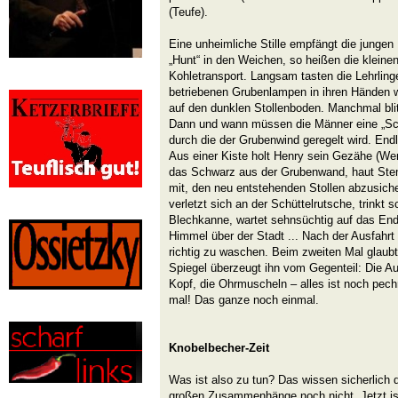
(Teufe).
Eine unheimliche Stille empfängt die jungen 
„Hunt“ in den Weichen, so heißen die kleine
Kohletransport. Langsam tasten die Lehrlinge
betriebenen Grubenlampen in ihren Händen we
auf den dunklen Stollenboden. Manchmal blit
Dann und wann müssen die Männer eine „Sch
durch die der Grubenwind geregelt wird. Endl
Aus einer Kiste holt Henry sein Gezähe (Wer
das Schwarz aus der Grubenwand, haut Stemp
mit, den neu entstehenden Stollen abzusiche
verletzt sich an der Schüttelrutsche, trinkt
Blechkanne, wartet sehnsüchtig auf das Ende
Himmel über der Stadt ... Nach der Ausfahrt 
richtig zu waschen. Beim zweiten Mal glaubt e
Spiegel überzeugt ihn vom Gegenteil: Die 
Kopf, die Ohrmuscheln – alles ist noch pec
mal! Das ganze noch einmal.
Knobelbecher-Zeit
Was ist also zu tun? Das wissen sicherlich 
großen Zusammenhänge noch nicht. Jetzt is