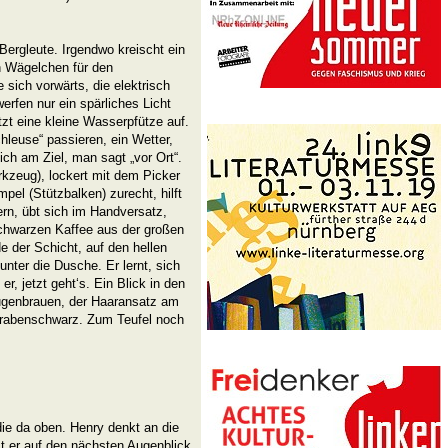
Bergleute. Irgendwo kreischt ein
n Wägelchen für den
 sich vorwärts, die elektrisch
rfen nur ein spärliches Licht
zt eine kleine Wasserpfütze auf.
leuse“ passieren, ein Wetter,
ich am Ziel, man sagt „vor Ort“.
kzeug), lockert mit dem Picker
el (Stützbalken) zurecht, hilft
rn, übt sich im Handversatz,
 schwarzen Kaffee aus der großen
 der Schicht, auf den hellen
unter die Dusche. Er lernt, sich
r, jetzt geht‘s. Ein Blick in den
Augenbrauen, der Haaransatz am
hrabenschwarz. Zum Teufel noch
die da oben. Henry denkt an die
t er auf den nächsten Augenblick