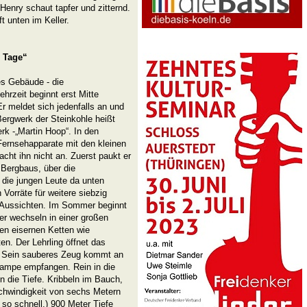
 Henry schaut tapfer und zitternd.
t unten im Keller.
r Tage“
es Gebäude - die
hrzeit beginnt erst Mitte
r meldet sich jedenfalls an und
ergwerk der Steinkohle heißt
rk -„Martin Hoop“. In den
 Fernsehapparate mit den kleinen
ht ihn nicht an. Zuerst paukt er
 Bergbaus, über die
e die jungen Leute da unten
 Vorräte für weitere siebzig
e Aussichten. Im Sommer beginnt
der wechseln in einer großen
en eisernen Ketten wie
en. Der Lehrling öffnet das
r. Sein sauberes Zeug kommt an
lampe empfangen. Rein in die
in die Tiefe. Kribbeln im Bauch,
chwindigkeit von sechs Metern
 so schnell.) 900 Meter Tiefe