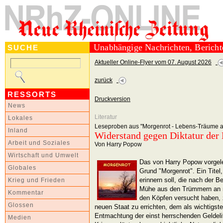
Unabhängige Nachrichten, Berich
SUCHE
Aktueller Online-Flyer vom 07. August 2026
zurück
RESSORTS
Druckversion
News
Literatur
Lokales
Leseproben aus "Morgenrot - Lebens-Träume au
Inland
Widerstand gegen Diktatur der
Arbeit und Soziales
Von Harry Popow
Wirtschaft und Umwelt
Das von Harry Popow vorgele
Globales
Grund "Morgenrot". Ein Titel,
erinnern soll, die nach der 
Krieg und Frieden
Mühe aus den Trümmern an m
Kommentar
den Köpfen versucht haben, z
Glossen
neuen Staat zu errichten, dem als wichtigste
Entmachtung der einst herrschenden Geldeli
Medien