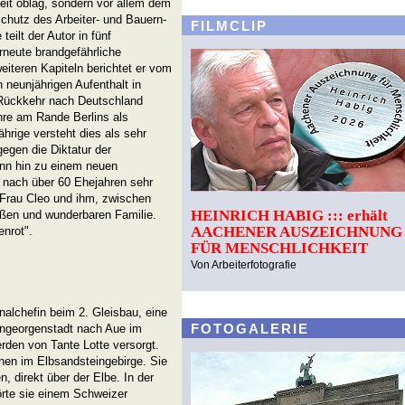
eit oblag, sondern vor allem dem
Schutz des Arbeiter- und Bauern-
FILMCLIP
eilt der Autor in fünf
erneute brandgefährliche
eiteren Kapiteln berichtet er vom
 neunjährigen Aufenthalt in
Rückkehr nach Deutschland
ahre am Rande Berlins als
hrige versteht dies als sehr
egen die Diktatur der
nn hin zu einem neuen
nach über 60 Ehejahren sehr
 Frau Cleo und ihm, zwischen
HEINRICH HABIG ::: erhält
oßen und wunderbaren Familie.
AACHENER AUSZEICHNUNG
nrot".
FÜR MENSCHLICHKEIT
Von Arbeiterfotografie
alchefin beim 2. Gleisbau, eine
FOTOGALERIE
ngeorgenstadt nach Aue im
rden von Tante Lotte versorgt.
hen im Elbsandsteingebirge. Sie
 direkt über der Elbe. In der
hörte sie einem Schweizer