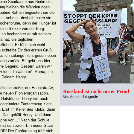
 eine Sparkasse aus Berlin die
erung bleiben die Wanderungen
bühne Rathen begeistert sie die
ist schmal, deshalb holen sie
nochenbrühe, denn der Hunger ist
 eine Skizze von der Burg.
, so beobachtet er mit seinem
 hat, die täglichen
tchen. Er fühlt sich wohl.
ch schreibe Dir den ersten Gruß
ass ich solange nicht geschrieben
ng zurück. Es geht uns hier
iche Gegend. Gestern waren wir
Felsen ‚Talwächter‘. Mama, ich
on Deinem Henry.
Bölschestraße, der Hauptstraße,
Russland ist nicht unser Feind
r neuen Pionierorganisation.
Von Arbeiterfotografie
 Halstücher. Henry will auch
 gegründete Fanfarenzug zieht
. Erst im Keller des Klubs, dann
n. Das gefällt Henry. Und dann
ache vor ...“ Nach der Schule
 ist es soweit. Ein neuer Staat
R! Der Fanfarenzug trifft sich