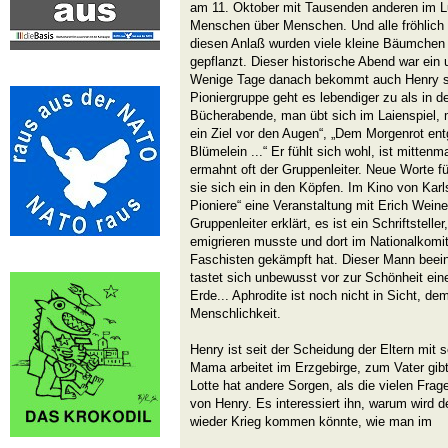
am 11. Oktober mit Tausenden anderen im Lu
Menschen über Menschen. Und alle fröhlich u
diesen Anlaß wurden viele kleine Bäumche
gepflanzt. Dieser historische Abend war ein 
Wenige Tage danach bekommt auch Henry sei
Pioniergruppe geht es lebendiger zu als in d
Bücherabende, man übt sich im Laienspiel, m
ein Ziel vor den Augen“, „Dem Morgenrot en
Blümelein ...“ Er fühlt sich wohl, ist mittenma
ermahnt oft der Gruppenleiter. Neue Worte f
sie sich ein in den Köpfen. Im Kino von Kar
Pioniere“ eine Veranstaltung mit Erich Weine
Gruppenleiter erklärt, es ist ein Schriftstelle
emigrieren musste und dort im Nationalkomi
Faschisten gekämpft hat. Dieser Mann beei
tastet sich unbewusst vor zur Schönheit eine
Erde... Aphrodite ist noch nicht in Sicht, d
Menschlichkeit.
Henry ist seit der Scheidung der Eltern mit s
Mama arbeitet im Erzgebirge, zum Vater gib
Lotte hat andere Sorgen, als die vielen Fra
von Henry. Es interessiert ihn, warum wird 
wieder Krieg kommen könnte, wie man im