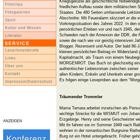
Kriegsgelüste als geschichtliche Notwendigk
Filmclips
friedlichen Aufbau sowie dem militärischen 
Staates. Die 480 Seiten umfassende Lektüre t
Fotogalerien
Abschnitte: Mit Feueralarm skizziert er die 
Sport
Vorkriegssituation des Jahres 2022. In den w
Kultur und Wissen
persönlichen Erleben vor und nach 1945, den
Schweden nach der Annexion der DDR, die 
Literatur
sowie die nach wie vor geistig intensiven J
SERVICE
Blogger, Rezensent und Autor. Der bald 86-Jä
LeserInnenbriefe
kleinen persönlichen Beitrag im Widerstand g
Kapitalmacht, als Traum von einem Neubegi
Links
MORGENROT. Das Buch ist gleichzeitig ein 
Über uns
authentischer Liebesroman zwischen seiner
Kontakt
allen Kindern, Enkeln und Urenkeln einer gr
Es folgen einige Leseproben aus dem "Morge
Impressum/Datenschutz
Träumender Trommler
Mama Tamara arbeitet inzwischen als Person
wichtige Strecke für die WISMUT von Johan
Erzgebirge. Henry und seine Geschwister we
ANZEIGEN
Mit ihr fahren sie im Sommer 1949 nach Rat
wohnen in der romantischen Burgruine Rathen,
Burg ist ein Hotel untergebracht. Früher ge