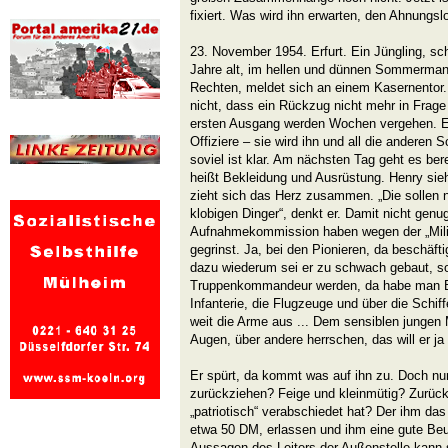
fixiert. Was wird ihn erwarten, den Ahnungsl
23. November 1954. Erfurt. Ein Jüngling, sc
Jahre alt, im hellen und dünnen Sommermante
Rechten, meldet sich an einem Kasernentor. 
nicht, dass ein Rückzug nicht mehr in Frag
ersten Ausgang werden Wochen vergehen. Ei
Offiziere – sie wird ihn und all die anderen S
soviel ist klar. Am nächsten Tag geht es be
heißt Bekleidung und Ausrüstung. Henry sie
zieht sich das Herz zusammen. „Die sollen 
klobigen Dinger“, denkt er. Damit nicht genu
Aufnahmekommission haben wegen der „Milit
gegrinst. Ja, bei den Pionieren, da beschäft
dazu wiederum sei er zu schwach gebaut, so
Truppenkommandeur werden, da habe man Bef
Infanterie, die Flugzeuge und über die Schiffe
weit die Arme aus ... Dem sensiblen jungen
Augen, über andere herrschen, das will er ja 
Er spürt, da kommt was auf ihn zu. Doch nun 
zurückziehen? Feige und kleinmütig? Zurück 
„patriotisch“ verabschiedet hat? Der ihm da
etwa 50 DM, erlassen und ihm eine gute Beu
Aussagen des Leiters der Außenstelle kann s