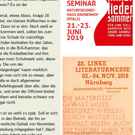
osen? Es ist der
hmal, etwas blass, knapp 18
l, ein kleines Köfferchen in der
Dann ist er drin. Noch weiß er
e kommen wird, selbst bis zum
ne Schule für zukünftige
chüler festhalten für drei Jahre,
reits in die B/A-Kammer, das
ht die Knobelbecher und ihm
nun mein Schuhwerk sein, diese
g. Die von der
ärgeologie“ kaum merklich
ige man sich mit so etwas, aber
lle er doch allgemeiner
ehlsgewalt über alle, über die
, und einer der Offiziere breitet
 Mann wird beinahe schwarz vor
gar nicht.
ist es wohl zu spät. Soll er sich
in den Betrieb, der ihn so
s restliche Gehalt von November,
rteilung mitgegeben hat? „Nach
eine Arbeit mit sehr gut