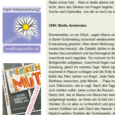
Radio immer hört... Aber er bleibt alleine mi
nicht, dass das Denken mit Fragen beginnt. S
Suche nach Aphrodite, von der er noch nie e
1945: Weiße Armbinden
Donnerwetter, so ein Glück, sagen Mama un
in Berlin-Schöneberg unzerstört wiedersehen.
Evakuierung gewohnt. Aber deren Wohnung in 
inzwischen besetzt, die Ziebells dürfen in d
heulen herzzerreißend und furchterregend di
manchmal auch tagsüber. Sie müssen im Kell
Bettgestelle aufgebaut, manchmal liegen nur
Zuteilung, gleich für mehrere Tage. Wenn 
krachend in Häuser schlagen und die Erde be
bleibt das Herz stehen vor Angst. Jede Sek
Miethaus erwischen, jede Minute ... Papa m
zum Volkssturm, wie er sagt. Nach drei Tagen
sich melden sollte, seien schon die Russen. 
Henry hört, wie er Mama von Menschen beric
aufgehängt wurden, an ihnen ein Schild mit de
Verräter. Es ist alles so schrecklich und gr
seinen Größten mit aufs Dach des Hauses. D
bläulich-weißen Strahlen der Scheinwerfer,