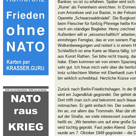
Bankier, so ist zu erfahren. Später wird sich
„Ruine“ als Ferienheim einrichten. In Erinn
zum Amselsee und zur Bastei, in der Felsen
Operette „Schwarzwaldmädel“. Die Burgkost 
beim Fleischer für fünfzig Pfennige heiße K
noch ein ständiger Begleiter. Henry zeichnet
Außerdem will er „wissenschaftlich“ arbeiten
einrohrigen Fernglas, das er von seinem Papa
Wolkenbewegungen und notiert`s in einem Hef
Schließlich ist eine Karte an Mama fällig: I
aus Kurort Rathen. Sei bitte nicht traurig, d
habe. Eben kommen wir von einem Spazierga
sehr gut. Ich freue mich sehr über die herrl
trotz schlechtem Wetter mit Eberhardt zum 
bin wirklich schreibfaul. Herzliche Küsse v
Zurück nach Berlin-Friedrichshagen. In der 
wird ein Jugendklub gegründet. Der gehört de
Dort trifft man sich und bekommt auch blaue
mitmachen. Er geht einfach hin. Der soeben
ihn an, vor allem das Trommeln. Man übt oft
auf der Straße, wo viele interessiert zusehe
heißt es: „Wir bereiten uns auf eine große S
wird tüchtig geprobt. Fast jeden Abend. Dann
wurde am 7. Oktober 1949 gegründet – die DD