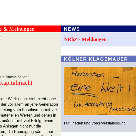
te & Meinungen
NEWS
NRhZ - Meldungen
KÖLNER KLAGEMAUER
s Titanic-Zeiten"
 Kapitalmacht
gte Werk nennt sich nicht ohne
 der vor allem an jene Generation
Befreiung vom Faschismus mit viel
ateriellen Werten und denen in
unächst mit viel Erfolg, einen
Für Frieden und Völkerverständigung
s Anliegen nicht nur die
ten, die Beerdigung sämtlicher