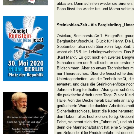
abtasten. Dann schrillen wieder die Sirenen.
Papa lässt ihn wieder frei und Mama schimpf
Steinkohlen-Zeit - Als Berglehrling „Unte
Zwickau, Seminarstraße 1. Ein großes grau
Bergbauberufsschule. Glück für Henry. Die Le
September, also noch über zehn Tage Zeit. E
wohnt ab 15.9. im Lehrlingswohnheim. Das B
„Karl Marx“. Es gibt noch ein zweites Bergwe
Schaufenstern der Stadt sieht er die ersten
Bildschirmen. Aber so etwas Technisches mac
nur Theoretisches. Über die Geschichte des
Untertagearbeiten, wie die Technik heißt, di
erwartet, und dass die Steinkohlenflöze noch
Jahre im Berg festhalten. Also ganz schön
die praktische Arbeit unter Tage. Zuvor Klei
Halle. Von der Decke herab baumeln an lang
geräucherte Ware die dunklen Arbeitsklamott
Sicherheitsschloss, lässt die Kette herunte
den Haken, alles hochziehen, fertig. Gruben
Fahrt, so nennt sich der „Fahrstuhl“, und ab 
denn die Mannschaftsfahrt hat eine Sinkges
pro Sekunde. (Die Produktenfahrt ist doppelt