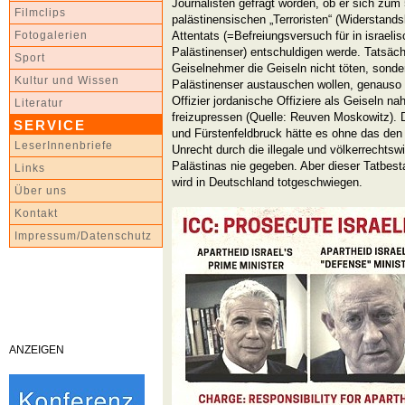
Journalisten gefragt worden, ob er sich zum
Filmclips
palästinensischen „Terroristen“ (Widerstan
Attentats (=Befreiungsversuch für in israel
Fotogalerien
Palästinenser) entschuldigen werde. Tatsäch
Sport
Geiselnehmer die Geiseln nicht töten, sonder
Kultur und Wissen
Palästinenser austauschen wollen, genauso w
Offizier jordanische Offiziere als Geiseln 
Literatur
freizupressen (Quelle: Reuven Moskowitz). 
SERVICE
und Fürstenfeldbruck hätte es ohne das den
LeserInnenbriefe
Unrecht durch die illegale und völkerrechts
Palästinas nie gegeben. Aber dieser Tatbes
Links
wird in Deutschland totgeschwiegen.
Über uns
Kontakt
Impressum/Datenschutz
ANZEIGEN