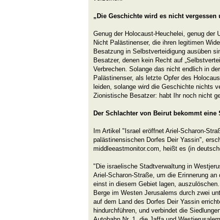
„Die Geschichte wird es nicht vergessen
Genug der Holocaust-Heuchelei, genug der 
Nicht Palästinenser, die ihren legitimen Wide
Besatzung in Selbstverteidigung ausüben sin
Besatzer, denen kein Recht auf „Selbstvertei
Verbrechen. Solange das nicht endlich in de
Palästinenser, als letzte Opfer des Holocaus
leiden, solange wird die Geschichte nichts 
Zionistische Besatzer: habt Ihr noch nicht g
Der Schlachter von Beirut bekommt eine 
Im Artikel "Israel eröffnet Ariel-Scharon-St
palästinensischen Dorfes Deir Yassin", ers
middleeastmonitor.com, heißt es (in deutsch
"Die israelische Stadtverwaltung in Westjeru
Ariel-Scharon-Straße, um die Erinnerung an d
einst in diesem Gebiet lagen, auszulöschen.
Berge im Westen Jerusalems durch zwei unter
auf dem Land des Dorfes Deir Yassin erricht
hindurchführen, und verbindet die Siedlung
Autobahn Nr. 1, die Jaffa und Westjerusalem