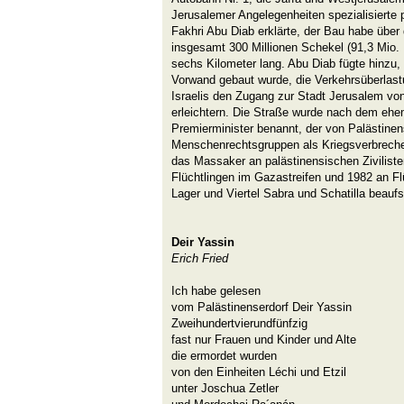
Jerusalemer Angelegenheiten spezialisierte 
Fakhri Abu Diab erklärte, der Bau habe über
insgesamt 300 Millionen Schekel (91,3 Mio. 
sechs Kilometer lang. Abu Diab fügte hinzu,
Vorwand gebaut wurde, die Verkehrsüberlast
Israelis den Zugang zur Stadt Jerusalem von
erleichtern. Die Straße wurde nach dem ehem
Premierminister benannt, der von Palästine
Menschenrechtsgruppen als Kriegsverbrecher
das Massaker an palästinensischen Ziviliste
Flüchtlingen im Gazastreifen und 1982 an Fl
Lager und Viertel Sabra und Schatilla beaufsi
Deir Yassin
Erich Fried
Ich habe gelesen
vom Palästinenserdorf Deir Yassin
Zweihundertvierundfünfzig
fast nur Frauen und Kinder und Alte
die ermordet wurden
von den Einheiten Léchi und Etzil
unter Joschua Zetler