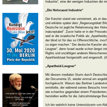
Industrie“, eine der wenigen Industrien die 
„Die Holocaust Industrie“
Der Kanzler stand wie versteinert, als er d
und erklärte später dem „Regierungsblatt Bild
Deutsche ist jegliche Relativierung des Holo
inakzeptabel“. Zuvor hatte er in der Presseko
weil er die israelische Politik als „Aparthei
der blind ist für das so Offensichtliche, moc
zu eigen machen.“ Der deutsche Kanzler also
Leugner“, denn Israel wurde schon längst i
Rights und unzähligen anderen Menschenrec
Apartheidstaat festgestellt und eingestuft. (4)
„Apartheid-Leugner“
Mit diesem medialen Sturm durch Deutschla
der Documenta 15, wieder einmal ein angebl
hochgekocht. Warum das Berliner Landeskr
ermittelte, der während seines Besuchs Immu
wie schamlos gegenüber einem Präsidenten, 
herstellen wollte für die Jahrzehntelange B
Ich bin wahrlich keine Unterstützerin von Abb