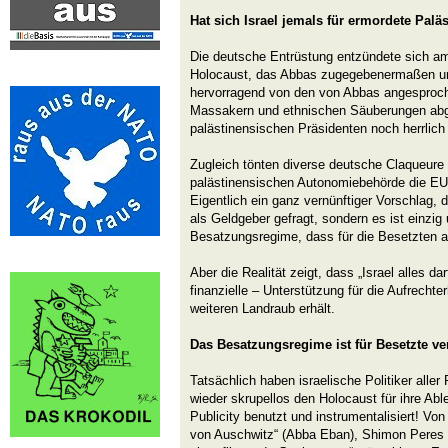
Hat sich Israel jemals für ermordete Palä
Die deutsche Entrüstung entzündete sich a
Holocaust, das Abbas zugegebenermaßen ung
hervorragend von den von Abbas angesproch
Massakern und ethnischen Säuberungen ab
palästinensischen Präsidenten noch herrlich
Zugleich tönten diverse deutsche Claqueure 
palästinensischen Autonomiebehörde die EU-
Eigentlich ein ganz vernünftiger Vorschlag, d
als Geldgeber gefragt, sondern es ist einzig 
Besatzungsregime, dass für die Besetzten
Aber die Realität zeigt, dass „Israel alles da
finanzielle – Unterstützung für die Aufrecht
weiteren Landraub erhält.
Das Besatzungsregime ist für Besetzte ve
Tatsächlich haben israelische Politiker alle
wieder skrupellos den Holocaust für ihre Ab
Publicity benutzt und instrumentalisiert! V
von Auschwitz“ (Abba Eban), Shimon Peres ,