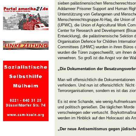
sieben palästinensischen Menschenrechtsor
Addameer Prisoner Support and Human Right
Unterstützung von Gefangenen und Mensche
Menschenrechtsgruppe Al-Haq, die Union o
(UPWC), die Union of Agricultural Work Co
Center for Research and Development (Bisa
Entwicklung), die palästinensische Sektion 
Organisation Defence for Children Internatio
Committees (UHWC) wurden in ihren Büros du
wurden die Türen zugeschweißt, um ihnen 
verwehren. So groß ist die Angst vor der Wah
„Die Dokumentation der Besatzungsverbr
Man will offensichtlich die Dokumentatione
verhindern. Und nun ist offensichtlich: Nicht
Terrororganisationen, sondern es ist das zion
Es ist eine Schande, wie wenig Aufmerksamk
und politisch genießen. Die täglichen Morde
verschwiegen oder vertuscht. Boykottmaßna
werden im Hinblick auf den Holocaust als An
„Der neue Antisemitismus gegen jüdische 