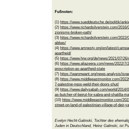
Fußnoten:
(1)
https://www.sueddeutsche.de/politik/ankie
(2)
https://www.richardsilverstein.com/2016/
zionisms-broken-oath/
(3)
https://www.richardsilverstein.com/2022/
abbas/
(4)
https://www.amnesty.org/en/latest/campa
apartheid/
(5)
https://www.hrw.org/de/news/2021/07/26/di
(6)
https://www.aljazeera.com/news/2022/7/26/
proscription-as-apartheid-state
(7)
https://waronwant.org/news-analysis/israe
(8)
https://www.middleeastmonitor.com/202208
7-palestine-ngos-weld-their-doors-shut/
(9)
https://www.dailysabah.com/world/2014/01/
as-butcher-of-beirut-for-sabra-and-shatilla-m
(10)
https://www.middleeastmonitor.com/2022
street-on-land-of-palestinian-village-of-deir-y
Evelyn Hecht-Galinski, Tochter des ehemalig
Juden in Deutschland, Heinz Galinski, ist Pub