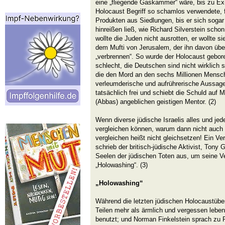
eine „fliegende Gaskammer“ wäre, bis zu Ex
Holocaust Begriff so schamlos verwendete, 
Produkten aus Siedlungen, bis er sich soga
hinreißen ließ, wie Richard Silverstein schon 
wollte die Juden nicht ausrotten, er wollte sie
dem Mufti von Jerusalem, der ihn davon übe
„verbrennen“. So wurde der Holocaust gebore
schlecht, die Deutschen sind nicht wirklich 
die den Mord an den sechs Millionen Mensche
verleumderische und aufrührerische Aussage 
tatsächlich frei und schiebt die Schuld auf
(Abbas) angeblichen geistigen Mentor. (2)
Wenn diverse jüdische Israelis alles und je
vergleichen können, warum dann nicht auch 
vergleichen heißt nicht gleichsetzen! Ein Ver
schrieb der britisch-jüdische Aktivist, Tony G
Seelen der jüdischen Toten aus, um seine Ve
„Holowashing“. (3)
„Holowashing“
Während die letzten jüdischen Holocaustüber
Teilen mehr als ärmlich und vergessen leben
benutzt; und Norman Finkelstein sprach zu 