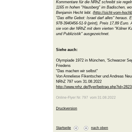
Kommentare für die NRhZ schreibt sie rege
1165 m hohen "Hausberg" im Badischen, wo
Benjamin Hecht lebt. (
http://sicht-vom-hoch
"Das elfte Gebot: Israel darf alles" heraus.
978-3940456-51-9 (print), Preis 17,89 Euro
sie von der NRhZ mit dem vierten "Kölner Kar
und Publizistik" ausgezeichnet.
Siehe auch:
Olympiade 1972 in München, 'Schwarzer Se
Friedens
"Das machen wir selbst"
Von Anneliese Fikentscher und Andreas Ne
NRhZ 797 vom 31.08.2022
http://www.nrhz.de/flyer/beitrag.php?id=282
Online-Flyer Nr. 797 vom 31.08.2022
Druckversion
Startseite
nach oben