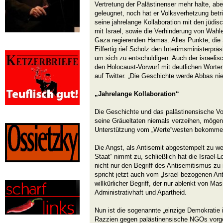
Vertretung der Palästinenser mehr halte, ab
geleugnet, noch hat er Volksverhetzung betr
seine jahrelange Kollaboration mit den jüdi
mit Israel, sowie die Verhinderung von Wahle
Gaza regierenden Hamas. Alles Punkte, die 
Eilfertig rief Scholz den Interimsministerprä
um sich zu entschuldigen. Auch der israelisc
den Holocaust-Vorwurf mit deutlichen Worte
auf Twitter. „Die Geschichte werde Abbas ni
„Jahrelange Kollaboration“
Die Geschichte und das palästinensische Vo
seine Gräueltaten niemals verzeihen, mögen
Unterstützung vom „Werte“westen bekomme
Die Angst, als Antisemit abgestempelt zu we
Staat“ nimmt zu, schließlich hat die Israel-
nicht nur den Begriff des Antisemitismus zu 
spricht jetzt auch vom „Israel bezogenen Ant
willkürlicher Begriff, der nur ablenkt von M
Administrativhaft und Apartheid.
Nun ist die sogenannte „einzige Demokratie 
Razzien gegen palästinensische NGOs vorg