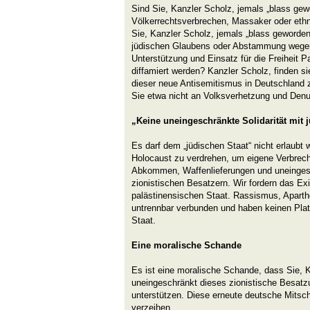
Sind Sie, Kanzler Scholz, jemals „blass ge
Völkerrechtsverbrechen, Massaker oder eth
Sie, Kanzler Scholz, jemals „blass geworde
jüdischen Glaubens oder Abstammung wegen i
Unterstützung und Einsatz für die Freiheit P
diffamiert werden? Kanzler Scholz, finden sie
dieser neue Antisemitismus in Deutschland ze
Sie etwa nicht an Volksverhetzung und Denu
„Keine uneingeschränkte Solidarität mit 
Es darf dem „jüdischen Staat“ nicht erlaubt
Holocaust zu verdrehen, um eigene Verbrec
Abkommen, Waffenlieferungen und uneingesch
zionistischen Besatzern. Wir fordern das Exi
palästinensischen Staat. Rassismus, Aparth
untrennbar verbunden und haben keinen Pla
Staat.
Eine moralische Schande
Es ist eine moralische Schande, dass Sie, K
uneingeschränkt dieses zionistische Besatz
unterstützen. Diese erneute deutsche Mitsch
verzeihen.