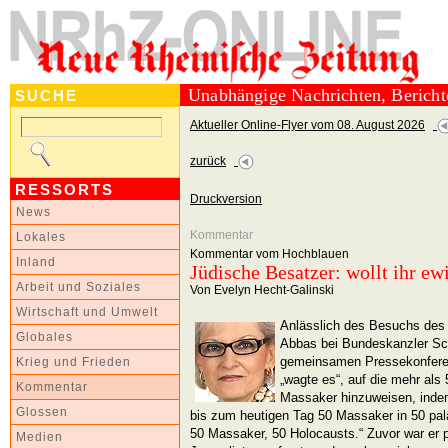
Unabhängige Nachrichten, Berich
SUCHE
Aktueller Online-Flyer vom 08. August 2026
zurück
RESSORTS
Druckversion
News
Kommentar
Lokales
Kommentar vom Hochblauen
Inland
Jüdische Besatzer: wollt ihr ew
Arbeit und Soziales
Von Evelyn Hecht-Galinski
Wirtschaft und Umwelt
Anlässlich des Besuchs des 
Globales
Abbas bei Bundeskanzler Sch
gemeinsamen Pressekonfere
Krieg und Frieden
„wagte es“, auf die mehr als
Kommentar
Massaker hinzuweisen, indem 
Glossen
bis zum heutigen Tag 50 Massaker in 50 pa
50 Massaker, 50 Holocausts.“ Zuvor war er 
Medien