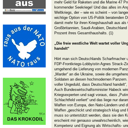
mehr Geld für Raketen und die Marine 47 Pro
kommender Seekriege! Und das alles im Ang
Weltkriegs, der – wie es scheint – von lange
wichtige Option von US-Politik beratenden D
damit mehr für ihren Kriegshaushalt aus als 
Großbritannien, Saudi-Arabien, Deutschland
Prozent ihres Gesamthaushalts. (1)
„Die freie westliche Welt wartet voller U
handelt“
Hört man sich Deutschlands Scharfmacher u
FDP-Frontkriegs-Lobbyistin Agnes Strack-Z
umgehend die Lieferung von modernen Panz
„Marder“ an die Ukraine, sowie die umgehen
Soldaten an diesen hochmodernen Panzern. „
voller Ungeduld, dass Deutschland handelt“,
Auch Bundeswirtschaftsminister Habeck wi
Kriegsexperten und sagt voraus, dass „Puti
Schlachtfeld verliert“ und das liege nur dara
Waffen von Europa, den Nato-Ländern und 
Waffen „geschickt und strategisch klug und 
muss so unterstützt werden, dass sie den K
erscheint mir genauso unwahrscheinlich, wie 
Kompetenz und Eignung als Wirtschafts- und