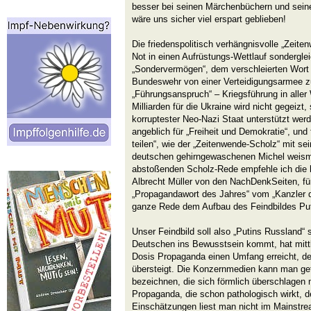
besser bei seinen Märchenbüchern und seine
wäre uns sicher viel erspart geblieben!
Die friedenspolitisch verhängnisvolle „Zeit
Not in einen Aufrüstungs-Wettlauf sondergle
„Sondervermögen“, dem verschleierten Wort 
Bundeswehr von einer Verteidigungsarmee z
„Führungsanspruch“ – Kriegsführung in aller 
Milliarden für die Ukraine wird nicht gegeizt
korruptester Neo-Nazi Staat unterstützt wer
angeblich für „Freiheit und Demokratie“, und 
teilen“, wie der „Zeitenwende-Scholz“ mit s
deutschen gehirngewaschenen Michel weism
abstoßenden Scholz-Rede empfehle ich die 
Albrecht Müller von den NachDenkSeiten, fü
„Propagandawort des Jahres“ vom „Kanzler der
ganze Rede dem Aufbau des Feindbildes Puti
Unser Feindbild soll also „Putins Russland“
Deutschen ins Bewusstsein kommt, hat mittle
Dosis Propaganda einen Umfang erreicht, de
übersteigt. Die Konzernmedien kann man get
bezeichnen, die sich förmlich überschlagen m
Propaganda, die schon pathologisch wirkt,
Einschätzungen liest man nicht im Mainstre