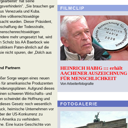
gearbeitet“ hat seine
gsverhinderin“. „Sie brauchen gar
FILMCLIP
aus Venezuela und Kuba.
ihre völkerrechtswidrige
sacht wurden. Dieser Präsident,
schaffung der Todesstrafe,
menschenrechtswidrigen
dere mehr umgesetzt hat, wird
on Scholz bis AA Baerbock wie
olitikern Paten-ähnlich auf die
sie nicht spuren, der „Dolch aus
HEINRICH HABIG ::: erhält
nd Partnern
AACHENER AUSZEICHNUNG
FÜR MENSCHLICHKEIT
roßer Sorge wegen eines neuen
n für amerikanische Produzenten
Von Arbeiterfotografie
anderungsplänen. Aufgrund dieses
inen schweren Wirtschafts- und
on schwindet die Hoffnung und
FOTOGALERIE
 dieses Gesetz noch wesentlich
Druck, heimische Unternehmen vor
ber der US-Konkurrenz zu
h Amerika zu verhindern.
che. Eine kurze Geschichte von