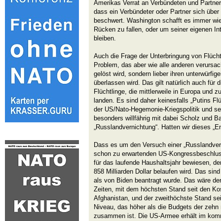
Amerikas Verrat an Verbündeten und Partnern
dass ein Verbündeter oder Partner sich übe
beschwert. Washington schafft es immer wie
Rücken zu fallen, oder um seiner eigenen Int
bleiben.
Auch die Frage der Unterbringung von Flüchtl
Problem, das aber wie alle anderen verursa
gelöst wird, sondern lieber ihren unterwürfi
überlassen wird. Das gilt natürlich auch für d
Flüchtlinge, die mittlerweile in Europa und 
landen. Es sind daher keinesfalls „Putins Flü
der US/Nato-Hegemonie-Kriegspolitik und se
besonders willfährig mit dabei Scholz und B
„Russlandvernichtung“. Hatten wir dieses „E
Dass es um den Versuch einer „Russlandvern
schon zu erwartenden US-Kongressbeschluss
für das laufende Haushaltsjahr bewiesen, der
858 Milliarden Dollar belaufen wird. Das sin
als von Biden beantragt wurde. Das wäre der 
Zeiten, mit dem höchsten Stand seit den Kos
Afghanistan, und der zweithöchste Stand sei
Niveau, das höher als die Budgets der zehn 
zusammen ist. Die US-Armee erhält im kom