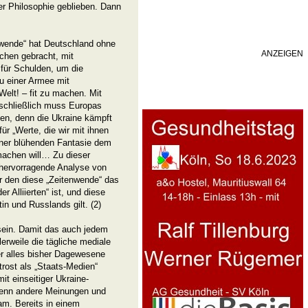
r Philosophie geblieben. Dann
enwende“ hat Deutschland ohne
ANZEIGEN
ichen gebracht, mit
für Schulden, um die
u einer Armee mit
Welt! – fit zu machen. Mit
, schließlich muss Europas
den, denn die Ukraine kämpft
für „Werte, die wir mit ihnen
einer blühenden Fantasie dem
achen will… Zu dieser
hervorragende Analyse von
r den diese „Zeitenwende“ das
 Alliierten“ ist, und diese
n und Russlands gilt. (2)
 sein. Damit das auch jedem
rweile die tägliche mediale
r alles bisher Dagewesene
rost als „Staats-Medien“
it einseitiger Ukraine-
 denn andere Meinungen und
am. Bereits in einem