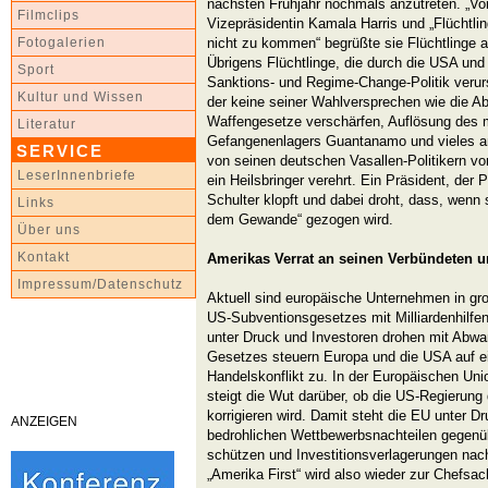
nächsten Frühjahr nochmals anzutreten. „Vor
Filmclips
Vizepräsidentin Kamala Harris und „Flüchtlin
nicht zu kommen“ begrüßte sie Flüchtlinge 
Fotogalerien
Übrigens Flüchtlinge, die durch die USA und 
Sport
Sanktions- und Regime-Change-Politik verur
Kultur und Wissen
der keine seiner Wahlversprechen wie die Ab
Waffengesetze verschärfen, Auflösung des 
Literatur
Gefangenenlagers Guantanamo und vieles an
SERVICE
von seinen deutschen Vasallen-Politikern v
LeserInnenbriefe
ein Heilsbringer verehrt. Ein Präsident, der P
Schulter klopft und dabei droht, dass, wenn 
Links
dem Gewande“ gezogen wird.
Über uns
Kontakt
Amerikas Verrat an seinen Verbündeten u
Impressum/Datenschutz
Aktuell sind europäische Unternehmen in g
US-Subventionsgesetzes mit Milliardenhilfe
unter Druck und Investoren drohen mit Abw
Gesetzes steuern Europa und die USA auf e
Handelskonflikt zu. In der Europäischen Uni
steigt die Wut darüber, ob die US-Regierung
korrigieren wird. Damit steht die EU unter 
ANZEIGEN
bedrohlichen Wettbewerbsnachteilen gegenü
schützen und Investitionsverlagerungen nac
„Amerika First“ wird also wieder zur Chefsa