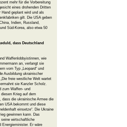
zent mehr für die Vorbereitung
esicht eines drohenden Dritten
r Hand geplant wird und als
enkfabriken gilt. Die USA geben
China, Indien, Russland,
 und Süd-Korea, also etwa 50
ngeduld, dass Deutschland
nd Waffenlobbyistinnen, wie
immermann an, verlangt sie
ern vom Typ „Leopard“ und
de Ausbildung ukrainischer
Die freie westliche Welt wartet
 ermahnt sie Kanzler Scholz.
rd zum Waffen- und
n diesen Krieg auf dem
n, dass die ukrainische Armee die
den USA bekommt und diese
heldenhaft einsetze“. Die Ukraine
rieg gewinnen kann. Das
seine wirtschaftliche
 Energieminister. Er wäre