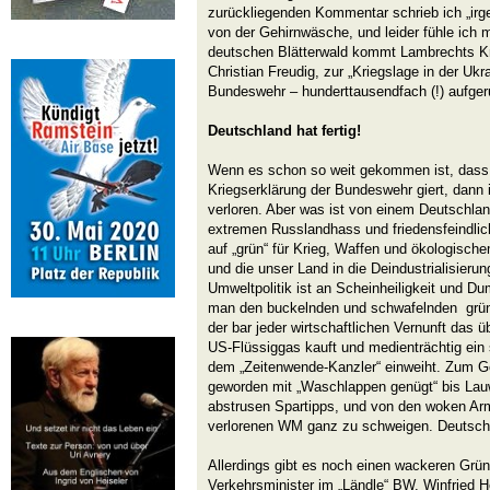
zurückliegenden Kommentar schrieb ich „irg
von der Gehirnwäsche, und leider fühle ich m
deutschen Blätterwald kommt Lambrechts Kri
Christian Freudig, zur „Kriegslage in der Uk
Bundeswehr – hunderttausendfach (!) aufger
Deutschland hat fertig!
Wenn es schon so weit gekommen ist, dass 
Kriegserklärung der Bundeswehr giert, dann 
verloren. Aber was ist von einem Deutschlan
extremen Russlandhass und friedensfeindlic
auf „grün“ für Krieg, Waffen und ökologisch
und die unser Land in die Deindustrialisieru
Umweltpolitik ist an Scheinheiligkeit und Du
man den buckelnden und schwafelnden grün
der bar jeder wirtschaftlichen Vernunft das 
US-Flüssiggas kauft und medienträchtig ei
dem „Zeitenwende-Kanzler“ einweiht. Zum Ge
geworden mit „Waschlappen genügt“ bis La
abstrusen Spartipps, und von den woken Ar
verlorenen WM ganz zu schweigen. Deutschla
Allerdings gibt es noch einen wackeren Grün
Verkehrsminister im „Ländle“ BW, Winfried