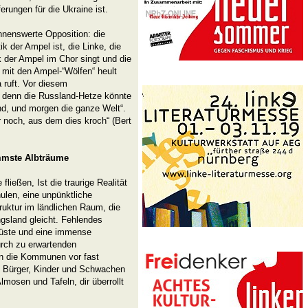
erungen für die Ukraine ist.
nnenswerte Opposition: die
k der Ampel ist, die Linke, die
ik der Ampel im Chor singt und die
mit den Ampel-“Wölfen“ heult
 ruft. Vor diesem
, denn die Russland-Hetze könnte
nd, und morgen die ganze Welt“.
r noch, aus dem dies kroch“ (Bert
mmste Albträume
ließen, Ist die traurige Realität
ulen, eine unpünktliche
ruktur im ländlichen Raum, die
ngsland gleicht. Fehlendes
wüste und eine immense
rch zu erwartenden
en die Kommunen vor fast
ie Bürger, Kinder und Schwachen
mosen und Tafeln, dir überrollt