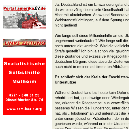
Ja, Deutschland ist ein Einwanderungsland u
da wir eine völlig überalterte Gesellschaft ha
Aber mit ukrainischen Asow und Bandera ve
Wohlstandsflüchtlingen, auf dem Sprung und
nicht gedient!
Wie lange soll diese Milliardenhilfe an die U
ungehemmt weiterlaufen? Wie lange soll die 
noch unterdrückt werden? Wird die vielleich
Strafe gestellt? Ich bin ja schon viel gewöh
diese Zustände und exzessive Kriegspolitik
deutschen Bürgern, diese absurde „Zeitenwen
auch nicht in meinen schlimmsten Albträum
Es schließt sich der Kreis der Faschiste
Unterstützer
Während Deutschland bis heute kein Opfer de
rehabilitiert hat, geschweige denn Wiederg
hat, erkennt die Kriegsampel aus verwerflic
besseres Wissen die Hungersnot, unter der 
hat, als „Holodomor“ an und unterstützt die
unter einem jüdischen Präsidenten, der in d
gepriesen wurde, während er in der Ukraine m
seine Frau eben mal in Paris für mehrere 