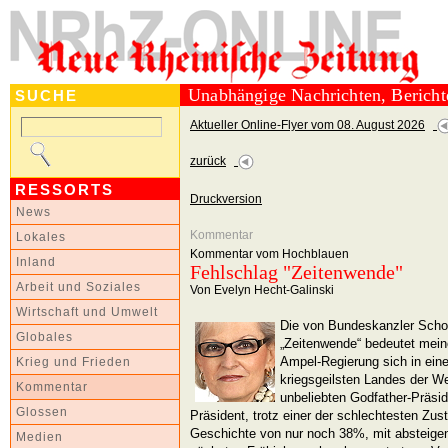
Unabhängige Nachrichten, Berich
SUCHE
Aktueller Online-Flyer vom 08. August 2026
zurück
RESSORTS
Druckversion
News
Kommentar
Lokales
Kommentar vom Hochblauen
Inland
Fehlschlag "Zeitenwende"
Arbeit und Soziales
Von Evelyn Hecht-Galinski
Wirtschaft und Umwelt
Die von Bundeskanzler Scho
Globales
„Zeitenwende“ bedeutet mein
Ampel-Regierung sich in ein
Krieg und Frieden
kriegsgeilsten Landes der We
Kommentar
unbeliebten Godfather-Präsi
Glossen
Präsident, trotz einer der schlechtesten Zu
Geschichte von nur noch 38%, mit absteigen
Medien