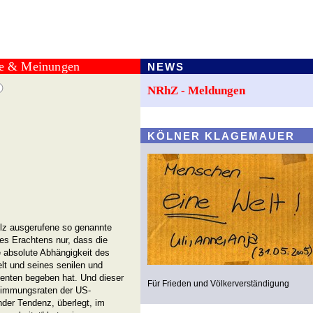
te & Meinungen
NEWS
NRhZ - Meldungen
KÖLNER KLAGEMAUER
lz ausgerufene so genannte
es Erachtens nur, dass die
e absolute Abhängigkeit des
lt und seines senilen und
denten begeben hat. Und dieser
Für Frieden und Völkerverständigung
stimmungsraten der US-
der Tendenz, überlegt, im