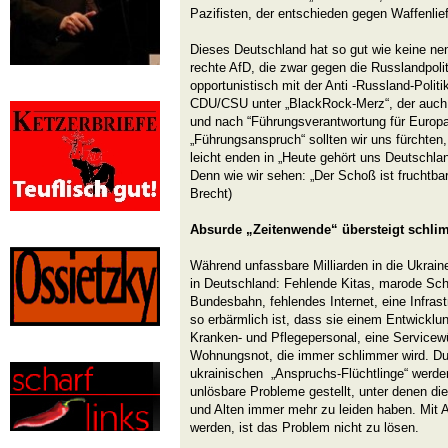
Pazifisten, der entschieden gegen Waffenlief
Dieses Deutschland hat so gut wie keine ne
rechte AfD, die zwar gegen die Russlandpoliti
opportunistisch mit der Anti -Russland-Polit
CDU/CSU unter „BlackRock-Merz“, der auch 
und nach “Führungsverantwortung für Europa
„Führungsanspruch“ sollten wir uns fürchten
leicht enden in „Heute gehört uns Deutschla
Denn wie wir sehen: „Der Schoß ist fruchtba
Brecht)
Absurde „Zeitenwende“ übersteigt schli
Während unfassbare Milliarden in die Ukraine f
in Deutschland: Fehlende Kitas, marode Sch
Bundesbahn, fehlendes Internet, eine Infrast
so erbärmlich ist, dass sie einem Entwicklu
Kranken- und Pflegepersonal, eine Service
Wohnungsnot, die immer schlimmer wird. Du
ukrainischen „Anspruchs-Flüchtlinge“ werd
unlösbare Probleme gestellt, unter denen d
und Alten immer mehr zu leiden haben. Mit Al
werden, ist das Problem nicht zu lösen.