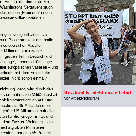
. Es ist nicht das erste Mal,
r Washingtons Vertrauensbruch
der, seinen „Freunden“ in den
eressen willen untätig zu
ingen ist eigentlich ein US-
chten Probleme nicht anständig
gen europäischen Vasallen
ie Millionen ukrainischer
zum großen Teil in Deutschland
chtlinge“, sondern Flüchtlinge
iner europäischen Vasallen – und
aerbock, mit dem Endziel der
ndziel“ nicht schon einmal?
ichtung“ geht, wird durch den
Russland ist nicht unser Feind
 zum nationalen Militärhaushalt
Von Arbeiterfotografie
 sich voraussichtlich auf rund
d nochmals 45 Milliarden mehr,
größte US-Militärhaushalt aller
ten für die Kriege im Irak und
t dem Zweiten Weltkrieg – ein
nächstgrößten Ministerien
menden Jahr also 55 Prozent