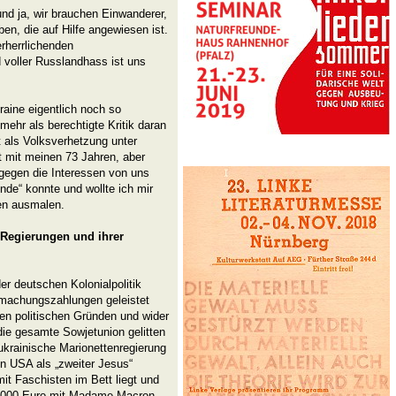
nd ja, wir brauchen Einwanderer,
ben, die auf Hilfe angewiesen ist.
rherrlichenden
 voller Russlandhass ist uns
kraine eigentlich noch so
mehr als berechtigte Kritik daran
t als Volksverhetzung unter
nt mit meinen 73 Jahren, aber
 gegen die Interessen von uns
de“ konnte und wollte ich mir
en ausmalen.
n-Regierungen und ihrer
r deutschen Kolonialpolitik
utmachungszahlungen geleistet
hen politischen Gründen und wider
die gesamte Sowjetunion gelitten
 ukrainische Marionettenregierung
en USA als „zweiter Jesus“
it Faschisten im Bett liegt und
10.000 Euro mit Madame Macron