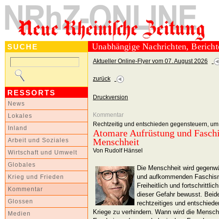
Unabhängige Nachrichten, Berich
SUCHE
Aktueller Online-Flyer vom 07. August 2026
zurück
RESSORTS
Druckversion
News
Kommentar
Lokales
Rechtzeitig und entschieden gegensteuern, um 
Inland
Atomare Aufrüstung und Fasch
Menschheit
Arbeit und Soziales
Von Rudolf Hänsel
Wirtschaft und Umwelt
Globales
Die Menschheit wird gegenwä
und aufkommenden Faschismu
Krieg und Frieden
Freiheitlich und fortschrittl
Kommentar
dieser Gefahr bewusst. Beid
Glossen
rechtzeitiges und entschied
Kriege zu verhindern. Wann wird die Menschh
Medien