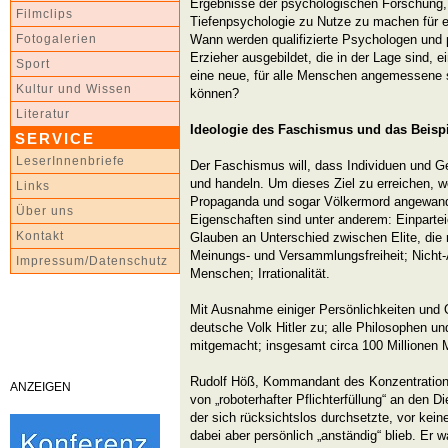
Ergebnisse der psychologischen Forschung, 
Filmclips
Tiefenpsychologie zu Nutze zu machen für
Wann werden qualifizierte Psychologen und 
Fotogalerien
Erzieher ausgebildet, die in der Lage sind, e
Sport
eine neue, für alle Menschen angemessene s
Kultur und Wissen
können?
Literatur
Ideologie des Faschismus und das Beispie
SERVICE
LeserInnenbriefe
Der Faschismus will, dass Individuen und Ge
und handeln. Um dieses Ziel zu erreichen, 
Links
Propaganda und sogar Völkermord angewandt
Über uns
Eigenschaften sind unter anderem: Einparte
Kontakt
Glauben an Unterschied zwischen Elite, die 
Meinungs- und Versammlungsfreiheit; Nicht-
Impressum/Datenschutz
Menschen; Irrationalität.
Mit Ausnahme einiger Persönlichkeiten und O
deutsche Volk Hitler zu; alle Philosophen 
mitgemacht; insgesamt circa 100 Millionen
Rudolf Höß, Kommandant des Konzentrations
ANZEIGEN
von „roboterhafter Pflichterfüllung“ an den D
der sich rücksichtslos durchsetzte, vor kei
dabei aber persönlich „anständig“ blieb. Er