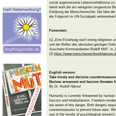
sozial angemessene Lebensverhältnisse zu e
damit wohl die am wenigsten umgesetzte Be
Erklärung der Menschenrechte. Die Idee der 
der Folgezeit im UN-Sozialpakt weiterentwick
Fussnoten:
(1) „Eine Erziehung nach streng religiösen u
und der Reflex des absoluten geistigen Geh
Auschwitz-Kommandanten Rudolf Höß“, in „
(2)
https://www.menschenrechtserklaerung.d
English version:
Take timely and decisive countermeasures
Nuclear armament and fascism threaten 
By Dr. Rudolf Hänsel
Humanity is currently threatened by nuclear
fascism and totalitarianism. Freedom-minde
are aware of this danger. Both dangers requi
countermeasures to prevent future wars. Wh
use of the results of psychological research,