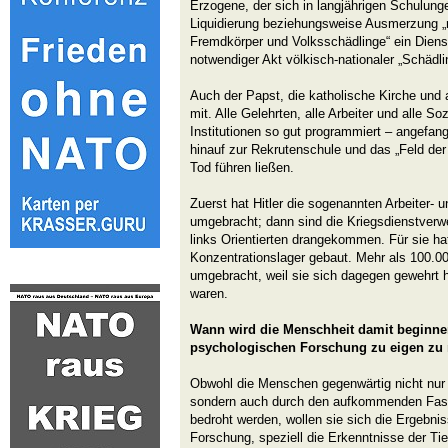
Erzogene, der sich in langjährigen Schulunge
Liquidierung beziehungsweise Ausmerzung „r
Fremdkörper und Volksschädlinge“ ein Dienst
notwendiger Akt völkisch-nationaler „Schädl
Auch der Papst, die katholische Kirche und
mit. Alle Gelehrten, alle Arbeiter und alle S
Institutionen so gut programmiert – angefan
hinauf zur Rekrutenschule und das „Feld der 
Tod führen ließen.
Zuerst hat Hitler die sogenannten Arbeiter-
umgebracht; dann sind die Kriegsdienstverwei
links Orientierten drangekommen. Für sie ha
Konzentrationslager gebaut. Mehr als 100.00
umgebracht, weil sie sich dagegen gewehrt h
waren.
Wann wird die Menschheit damit beginnen
psychologischen Forschung zu eigen z
Obwohl die Menschen gegenwärtig nicht nur 
sondern auch durch den aufkommenden Fasc
bedroht werden, wollen sie sich die Ergebni
Forschung, speziell die Erkenntnisse der Ti