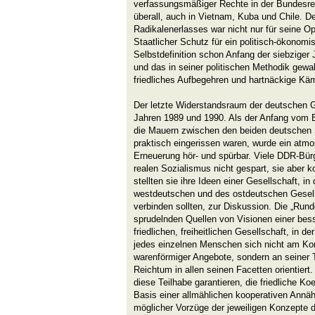
verfassungsmäßiger Rechte in der Bundesrep
überall, auch in Vietnam, Kuba und Chile. De
Radikalenerlasses war nicht nur für seine Op
Staatlicher Schutz für ein politisch-ökono
Selbstdefinition schon Anfang der siebziger 
und das in seiner politischen Methodik gewal
friedliches Aufbegehren und hartnäckige Käm
Der letzte Widerstandsraum der deutschen G
Jahren 1989 und 1990. Als der Anfang vom 
die Mauern zwischen den beiden deutschen 
praktisch eingerissen waren, wurde ein atmo
Erneuerung hör- und spürbar. Viele DDR-Bürg
realen Sozialismus nicht gespart, sie aber 
stellten sie ihre Ideen einer Gesellschaft, in
westdeutschen und des ostdeutschen Gesell
verbinden sollten, zur Diskussion. Die „Run
sprudelnden Quellen von Visionen einer bess
friedlichen, freiheitlichen Gesellschaft, in de
jedes einzelnen Menschen sich nicht am Ko
warenförmiger Angebote, sondern an seiner T
Reichtum in allen seinen Facetten orientiert
diese Teilhabe garantieren, die friedliche K
Basis einer allmählichen kooperativen Annä
möglicher Vorzüge der jeweiligen Konzepte