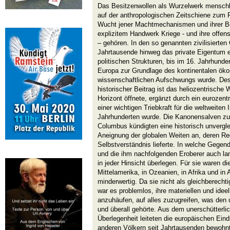
Das Besitzenwollen als Wurzelwerk mensch
auf der anthropologischen Zeitschiene zum F
Wucht jener Machtmechanismen und ihrer Bet
explizitem Handwerk Kriege - und ihre offens
– gehören. In den so genannten zivilisierten
Jahrtausende hinweg das private Eigentum ei
politischen Strukturen, bis im 16. Jahrhunder
Europa zur Grundlage des kontinentalen öko
wissenschaftlichen Aufschwungs wurde. Desse
historischer Beitrag ist das heliozentrische 
Horizont öffnete, ergänzt durch ein eurozen
einer wichtigen Triebkraft für die weltweiten
Jahrhunderten wurde. Die Kanonensalven zu
Columbus kündigten eine historisch unvergl
Aneignung der globalen Weiten an, deren Rec
Selbstverständnis lieferte. In welche Gegen
und die ihm nachfolgenden Eroberer auch lan
in jeder Hinsicht überlegen. Für sie waren 
Mittelamerika, in Ozeanien, in Afrika und in 
minderwertig. Da sie nicht als gleichberechti
war es problemlos, ihre materiellen und ide
anzuhäufen, auf alles zuzugreifen, was den 
und überall gehörte. Aus dem unerschütterli
Überlegenheit leiteten die europäischen Eindr
anderen Völkern seit Jahrtausenden bewohn