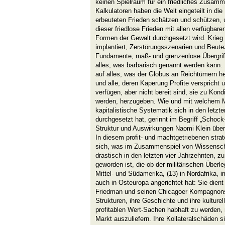
keinen Spielraum für ein friedliches Zusam
Kalkulatoren haben die Welt eingeteilt in die
erbeuteten Frieden schätzen und schützen, u
dieser friedlose Frieden mit allen verfügba
Formen der Gewalt durchgesetzt wird. Krieg
implantiert, Zerstörungsszenarien und Beute
Fundamente, maß- und grenzenlose Übergriff
alles, was barbarisch genannt werden kann. 
auf alles, was der Globus an Reichtümern her
und alle, deren Kaperung Profite verspricht
verfügen, aber nicht bereit sind, sie zu Kondi
werden, herzugeben. Wie und mit welchem M
kapitalistische Systematik sich in den letzt
durchgesetzt hat, gerinnt im Begriff „Schock
Struktur und Auswirkungen Naomi Klein übe
In diesem profit- und machtgetriebenen stra
sich, was im Zusammenspiel von Wissenschaf
drastisch in den letzten vier Jahrzehnten, z
geworden ist, die ob der militärischen Überl
Mittel- und Südamerika, (13) in Nordafrika,
auch in Osteuropa angerichtet hat: Sie die
Friedman und seinen Chicagoer Kompagnons k
Strukturen, ihre Geschichte und ihre kulturel
profitablen Wert-Sachen habhaft zu werden,
Markt auszuliefern. Ihre Kollateralschäden s