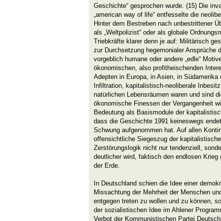
Geschichte“ gesprochen wurde. (15) Die inv
„american way of life“ entfesselte die neolib
Hinter dem Bestreben nach unbestrittener Ü
als „Weltpolizist“ oder als globale Ordnungs
Triebkräfte klarer denn je auf: Militärisch ge
zur Durchsetzung hegemonialer Ansprüche di
vorgeblich humane oder andere „edle“ Motiv
ökonomischen, also profitheischenden Intere
Adepten in Europa, in Asien, in Südamerika
Infiltration, kapitalistisch-neoliberale Inb
natürlichen Lebensräumen waren und sind die 
ökonomische Finessen der Vergangenheit wie
Bedeutung als Basismodule der kapitalistis
dass die Geschichte 1991 keineswegs endete
Schwung aufgenommen hat. Auf allen Kontin
offensichtliche Siegeszug der kapitalistisch
Zerstörungslogik nicht nur tendenziell, sond
deutlicher wird, faktisch den endlosen Krie
der Erde.
In Deutschland schien die Idee einer demokr
Missachtung der Mehrheit der Menschen und
entgegen treten zu wollen und zu können, so
der sozialistischen Idee im Ahlener Progr
Verbot der Kommunistischen Partei Deutschl