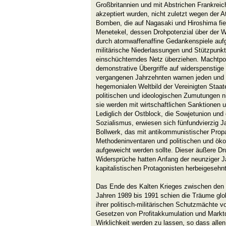
Großbritannien und mit Abstrichen Frankreic
akzeptiert wurden, nicht zuletzt wegen der 
Bomben, die auf Nagasaki und Hiroshima fiel
Menetekel, dessen Drohpotenzial über der W
durch atomwaffenaffine Gedankenspiele aufg
militärische Niederlassungen und Stützpunk
einschüchterndes Netz überziehen. Machtpoli
demonstrative Übergriffe auf widerspenstige
vergangenen Jahrzehnten warnen jeden und 
hegemonialen Weltbild der Vereinigten Staa
politischen und ideologischen Zumutungen nic
sie werden mit wirtschaftlichen Sanktionen 
Lediglich der Ostblock, die Sowjetunion und
Sozialismus, erwiesen sich fünfundvierzig J
Bollwerk, das mit antikommunistischer Prop
Methodeninventaren und politischen und ök
aufgeweicht werden sollte. Dieser äußere Dr
Widersprüche hatten Anfang der neunziger J
kapitalistischen Protagonisten herbeigesehnt
Das Ende des Kalten Krieges zwischen den p
Jahren 1989 bis 1991 schien die Träume glo
ihrer politisch-militärischen Schutzmächte vo
Gesetzen von Profitakkumulation und Markt
Wirklichkeit werden zu lassen, so dass alle