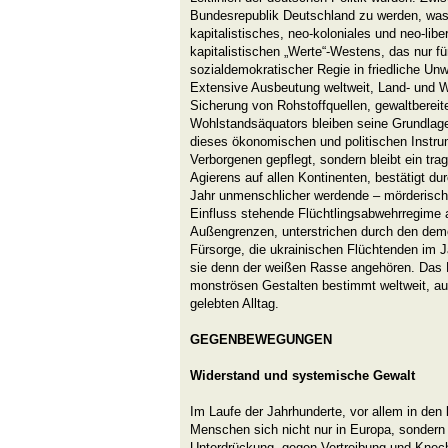
Bundesrepublik Deutschland zu werden, was s
kapitalistisches, neo-koloniales und neo-lib
kapitalistischen „Werte“-Westens, das nur fü
sozialdemokratischer Regie in friedliche Unw
Extensive Ausbeutung weltweit, Land- und W
Sicherung von Rohstoffquellen, gewaltberei
Wohlstandsäquators bleiben seine Grundlage
dieses ökonomischen und politischen Instru
Verborgenen gepflegt, sondern bleibt ein tra
Agierens auf allen Kontinenten, bestätigt du
Jahr unmenschlicher werdende – mörderisc
Einfluss stehende Flüchtlingsabwehrregime
Außengrenzen, unterstrichen durch den demo
Fürsorge, die ukrainischen Flüchtenden im
sie denn der weißen Rasse angehören. Das Kr
monströsen Gestalten bestimmt weltweit, au
gelebten Alltag.
GEGENBEWEGUNGEN
Widerstand und systemische Gewalt
Im Laufe der Jahrhunderte, vor allem in den 
Menschen sich nicht nur in Europa, sondern
Unterdrückung, gegen Vertreibung und Knec