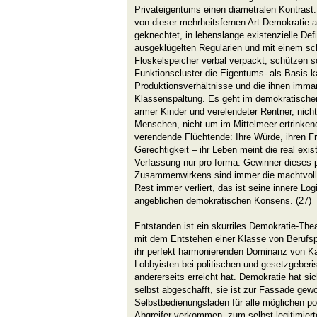
Privateigentums einen diametralen Kontrast
von dieser mehrheitsfernen Art Demokratie a
geknechtet, in lebenslange existenzielle Def
ausgeklügelten Regularien und mit einem sc
Floskelspeicher verbal verpackt, schützen 
Funktionscluster die Eigentums- als Basis ka
Produktionsverhältnisse und die ihnen imman
Klassenspaltung. Es geht im demokratischen
armer Kinder und verelendeter Rentner, nicht
Menschen, nicht um im Mittelmeer ertrinken
verendende Flüchtende: Ihre Würde, ihren Frie
Gerechtigkeit – ihr Leben meint die real exi
Verfassung nur pro forma. Gewinner dieses 
Zusammenwirkens sind immer die machtvolle
Rest immer verliert, das ist seine innere Lo
angeblichen demokratischen Konsens. (27)
Entstanden ist ein skurriles Demokratie-The
mit dem Entstehen einer Klasse von Berufspo
ihr perfekt harmonierenden Dominanz von Kap
Lobbyisten bei politischen und gesetzgeber
andererseits erreicht hat. Demokratie hat sic
selbst abgeschafft, sie ist zur Fassade gew
Selbstbedienungsladen für alle möglichen p
Abgreifer verkommen, zum selbst-legitimiert