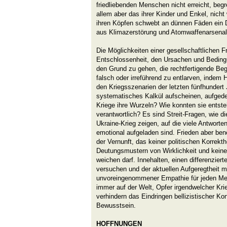
friedliebenden Menschen nicht erreicht, begr
allem aber das ihrer Kinder und Enkel, nicht 
ihren Köpfen schwebt an dünnen Fäden ein
aus Klimazerstörung und Atomwaffenarsenal
Die Möglichkeiten einer gesellschaftlichen F
Entschlossenheit, den Ursachen und Beding
den Grund zu gehen, die rechtfertigende 
falsch oder irreführend zu entlarven, indem H
den Kriegsszenarien der letzten fünfhundert 
systematisches Kalkül aufscheinen, aufged
Kriege ihre Wurzeln? Wie konnten sie entste
verantwortlich? Es sind Streit-Fragen, wie d
Ukraine-Krieg zeigen, auf die viele Antworten
emotional aufgeladen sind. Frieden aber ben
der Vernunft, das keiner politischen Korrekth
Deutungsmustern von Wirklichkeit und keine
weichen darf. Innehalten, einen differenzier
versuchen und der aktuellen Aufgeregtheit 
unvoreingenommener Empathie für jeden Me
immer auf der Welt, Opfer irgendwelcher Kri
verhindern das Eindringen bellizistischer Ko
Bewusstsein.
HOFFNUNGEN