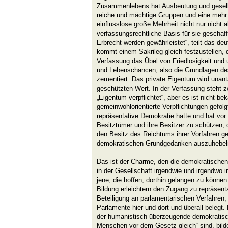
Zusammenlebens hat Ausbeutung und gesells
reiche und mächtige Gruppen und eine mehr
einflusslose große Mehrheit nicht nur nicht 
verfassungsrechtliche Basis für sie gescha
Erbrecht werden gewährleistet“, teilt das d
kommt einem Sakrileg gleich festzustellen,
Verfassung das Übel von Friedlosigkeit und 
und Lebenschancen, also die Grundlagen de
zementiert. Das private Eigentum wird unant
geschützten Wert. In der Verfassung steht 
„Eigentum verpflichtet“, aber es ist nicht be
gemeinwohlorientierte Verpflichtungen gefol
repräsentative Demokratie hatte und hat vor
Besitztümer und ihre Besitzer zu schützen, 
den Besitz des Reichtums ihrer Vorfahren ge
demokratischen Grundgedanken auszuhebel
Das ist der Charme, den die demokratischen 
in der Gesellschaft irgendwie und irgendwo i
jene, die hoffen, dorthin gelangen zu könne
Bildung erleichtern den Zugang zu repräsen
Beteiligung an parlamentarischen Verfahren
Parlamente hier und dort und überall belegt
der humanistisch überzeugende demokratisc
Menschen vor dem Gesetz gleich“ sind, bild