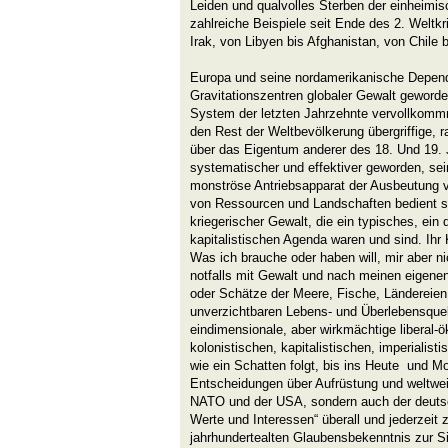
Leiden und qualvolles Sterben der einheimi
zahlreiche Beispiele seit Ende des 2. Weltk
Irak, von Libyen bis Afghanistan, von Chile 
Europa und seine nordamerikanische Depen
Gravitationszentren globaler Gewalt geworden
System der letzten Jahrzehnte vervollkommne
den Rest der Weltbevölkerung übergriffige, r
über das Eigentum anderer des 18. Und 19. J
systematischer und effektiver geworden, sein
monströse Antriebsapparat der Ausbeutung
von Ressourcen und Landschaften bedient si
kriegerischer Gewalt, die ein typisches, ein 
kapitalistischen Agenda waren und sind. Ihr 
Was ich brauche oder haben will, mir aber ni
notfalls mit Gewalt und nach meinen eigene
oder Schätze der Meere, Fische, Ländereien
unverzichtbaren Lebens- und Überlebensquel
eindimensionale, aber wirkmächtige liberal-
kolonistischen, kapitalistischen, imperialisti
wie ein Schatten folgt, bis ins Heute und Mo
Entscheidungen über Aufrüstung und weltweit
NATO und der USA, sondern auch der deuts
Werte und Interessen“ überall und jederzeit 
jahrhundertealten Glaubensbekenntnis zur 