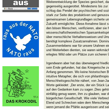
Weiterentwicklung der Spezies gesichert, da
gegenseitig ausgerottet. Mindestens bis zur 
schlug das Pendel der psychischen und soz
stark zur Seite des produktiven und genussv
gemeinsamen Lebensgrundlagen sicherte un
Zukunft ermöglichte. Diese Annahme lässt si
den bösen Menschen, verifizieren, aber sie 
wissenschaftstheoretischen Sparsamkeitspri
über menschliche Verhaltensweisen und Umg
benötigt komplexe Zusatzannahmen. Domina
Zusammenlebens war für unsere Urahnen einf
und Weiterleben dienten, sie waren wirkmä
erlegtes Wild oder um Plätze zum sicheren 
Irgendwann aber hat das überwiegend friedlic
sein Ende gefunden, hat das Kriegerische 
Anfang genommen. Wo keine historischen Bele
intuitive Metapher, die sich von philanthropi
Menschheitsgeschichte nähert, von Jean-Ja
Worte gekleidet: „Der erste, der ein Stück
auf den Gedanken kam zu sagen ‚Dies gehört
einfältig genug waren, ihm zu glauben, war d
bürgerlichen Gesellschaft. Wie viele Verbrec
Elend und Schrecken wäre dem Menschenges
wenn jemand die Pfähle ausgerissen und s