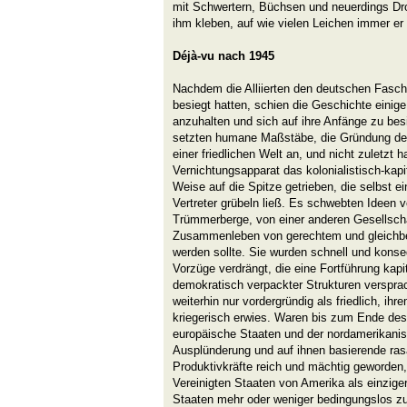
mit Schwertern, Büchsen und neuerdings Dro
ihm kleben, auf wie vielen Leichen immer e
Déjà-vu nach 1945
Nachdem die Alliierten den deutschen Fasch
besiegt hatten, schien die Geschichte eini
anzuhalten und sich auf ihre Anfänge zu be
setzten humane Maßstäbe, die Gründung de
einer friedlichen Welt an, und nicht zuletzt h
Vernichtungsapparat das kolonialistisch-kapi
Weise auf die Spitze getrieben, die selbst e
Vertreter grübeln ließ. Es schwebten Ideen 
Trümmerberge, von einer anderen Gesellschaft
Zusammenleben von gerechtem und gleichbe
werden sollte. Sie wurden schnell und konse
Vorzüge verdrängt, die eine Fortführung kap
demokratisch verpackter Strukturen verspra
weiterhin nur vordergründig als friedlich, i
kriegerisch erwies. Waren bis zum Ende des 
europäische Staaten und der nordamerikanis
Ausplünderung und auf ihnen basierende ras
Produktivkräfte reich und mächtig geworden,
Vereinigten Staaten von Amerika als einzig
Staaten mehr oder weniger bedingungslos zu