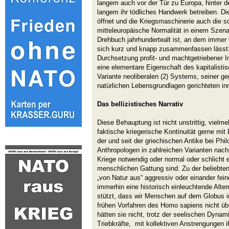
langem auch vor der Tür zu Europa, hinter de
langem ihr tödliches Handwerk betreiben. Di
öffnet und die Kriegsmaschinerie auch die s
mitteleuropäische Normalität in einem Szena
Drehbuch jahrhundertealt ist, an dem immer 
sich kurz und knapp zusammenfassen lässt: 
Durchsetzung profit- und machtgetriebener 
eine elementare Eigenschaft des kapitalisti
Variante neoliberalen (2) Systems, seiner 
natürlichen Lebensgrundlagen gerichteten inn
Das bellizistisches Narrativ
Diese Behauptung ist nicht unstrittig, vielme
faktische kriegerische Kontinuität gerne mit 
der und seit der griechischen Antike bei Phi
Anthropologen in zahlreichen Varianten nac
Kriege notwendig oder normal oder schlicht 
menschlichen Gattung sind. Zu der beliebt
„von Natur aus“ aggressiv oder einander feind
immerhin eine historisch einleuchtende Alter
stützt, dass wir Menschen auf dem Globus i
frühen Vorfahren des Homo sapiens nicht ü
hätten sie nicht, trotz der seelischen Dynam
Triebkräfte, mit kollektiven Anstrengungen i