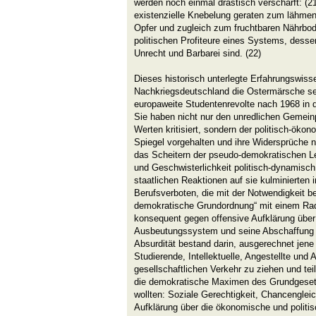
werden noch einmal drastisch verschärft: (2
existenzielle Knebelung geraten zum lähme
Opfer und zugleich zum fruchtbaren Nährbo
politischen Profiteure eines Systems, dess
Unrecht und Barbarei sind. (22)
Dieses historisch unterlegte Erfahrungswiss
Nachkriegsdeutschland die Ostermärsche sei
europaweite Studentenrevolte nach 1968 in d
Sie haben nicht nur den unredlichen Gemein
Werten kritisiert, sondern der politisch-ök
Spiegel vorgehalten und ihre Widersprüche 
das Scheitern der pseudo-demokratischen Le
und Geschwisterlichkeit politisch-dynamisch 
staatlichen Reaktionen auf sie kulminierten 
Berufsverboten, die mit der Notwendigkeit be
demokratische Grundordnung“ mit einem Radi
konsequent gegen offensive Aufklärung über 
Ausbeutungssystem und seine Abschaffung ge
Absurdität bestand darin, ausgerechnet jene
Studierende, Intellektuelle, Angestellte und 
gesellschaftlichen Verkehr zu ziehen und teil
die demokratische Maximen des Grundgeset
wollten: Soziale Gerechtigkeit, Chancengleic
Aufklärung über die ökonomische und politi