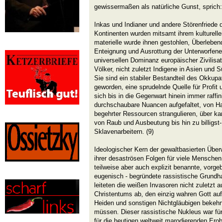
gewissermaßen als natürliche Gunst, sprich: 
Inkas und Indianer und andere Störenfriede
Kontinenten wurden mitsamt ihrem kulturell
materielle wurde ihnen gestohlen, Überlebe
Enteignung und Ausrottung der Unterworfenen
universellen Dominanz europäischer Zivilisa
Völker, nicht zuletzt Indigene in Asien und 
Sie sind ein stabiler Bestandteil des Okkupa
geworden, eine sprudelnde Quelle für Profit
sich bis in die Gegenwart hinein immer raffi
durchschaubare Nuancen aufgefaltet, von H
begehrter Ressourcen strangulieren, über kar
von Raub und Ausbeutung bis hin zu billigst-
Sklavenarbeitern. (9)
Ideologischer Kern der gewaltbasierten Üb
ihrer desaströsen Folgen für viele Menschen 
teilweise aber auch explizit benannte, vorge
eugenisch - begründete rassistische Grundha
leiteten die weißen Invasoren nicht zuletzt
Christentums ab, den einzig wahren Gott auf
Heiden und sonstigen Nichtgläubigen bekehrt
müssen. Dieser rassistische Nukleus war für
für die heutigen weltweit marodierenden Erobe