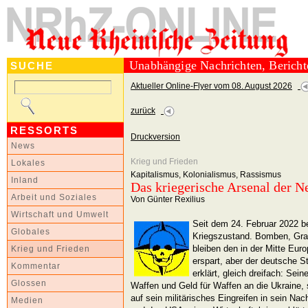
Unabhängige Nachrichten, Berich
SUCHE
Aktueller Online-Flyer vom 08. August 2026
zurück
RESSORTS
Druckversion
News
Krieg und Frieden
Lokales
Kapitalismus, Kolonialismus, Rassismus
Inland
Das kriegerische Arsenal der N
Arbeit und Soziales
Von Günter Rexilius
Wirtschaft und Umwelt
Seit dem 24. Februar 2022 b
Globales
Kriegszustand. Bomben, Gr
bleiben den in der Mitte Eur
Krieg und Frieden
erspart, aber der deutsche St
Kommentar
erklärt, gleich dreifach: Sein
Glossen
Waffen und Geld für Waffen an die Ukraine,
auf sein militärisches Eingreifen in sein N
Medien