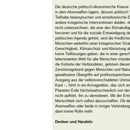
Die deutsche politisch-ökonomische Klasse re
in dem Atomwaffen lagern, dessen politisch 
Teilhabe beanspruchen und amerikanische E
andere kriegerische Interventionen dulden, 
nicht unterzeichnen, die eine den Klimakoll
forcieren und für die soziale Entwürdigung d
politischen Agenda gehört, wird die friedlic
Menschen weiterhin einer kriegerischen Strat
Gerechtigkeit, Klimaschutz und Abrüstung 
keine Teillösungen geben, die in einer gerech
lebenswerten Welt für alle Menschen münde
die Kohorte der Verbündeten, gehören dies
Zerstörungsbund gegen Menschen und Natur n
gewaltsame Übergriffe auf profitversprechen
Ausgang aus der selbstverschuldeten Unmün
Kant –, führt in ein Armageddon, das sich a
Planeten Erde höchstwahrscheinlich von der
nicht aufhört, ihn zu demolieren. Mit der Ent
Menschheit sich selbst abzuschaffen. Ob de
Atomwaffen oder beide in inniger Verbindung 
dann keine Rolle mehr.
Denken und Handeln