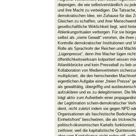
diejenigen, die wie selbstverständlich zu jed
und ihre Macht zu verteidigen. Die Tatsache
demokratischen Idee, ein Zuhause für das 
Gleichen zu schaffen, und ihrer Menschwerd
gesellschaftliche Wirklichkeit liegt, wird hint
Ablenkungsritualen verborgen. Für sie bürgen
selbst als „vierte Gewalt“ verorten, die ihren
Kontrolle demokratischer Institutionen und Ve
Rolle als Sprachrohr der Reichen und Mächti
„Lügenpresse“, denn ihre Macher lügen nicht:
öffentlichkeitswirksam kolportiert wissen m
Atlantikbrücke und kein Presseball zu lieb u
Kollaboration von Medienvertretern sicherzus
multipliziert, die den herrschenden Machtverhä
eigentlichen Aufgabe einer „freien Presse“ 
als gewalttätig, übergriffig und ausbeuteris
aufzuklären und es zu delegitimieren. Die Me
trägt aktiv zum Aufwirbeln einer propagandis
der Legitimation schein-demokratischer Verhä
dient, nicht zuletzt indem sie gegen NPD od
Organisationen als faschistische Bedrohung
Einheitsfront“ beschwören, die als trickre
politisch-ökonomischen Kartells funktionier
zeitloser, weil die kapitalistische Quintesse
aber vom Kapitalismus nicht reden will, so