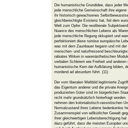
Die humanistische Grundidee, dass jeder Me
jede menschliche Gemeinschaft ihre eigene G
ihr historisch gewachsenes Selbstbewusstsei
gleichberechtigte Existenz hat, fiel dem eu
Welt zum Opfer. Die neoliberale Subjektwer
Nuance des menschlichen Lebens als Waren
jede menschliche Regung okkupiert und war
perfektioniert diese ruinöse europäische Lebe
was mit dem Zaunbauer begann und mit der F
menschen- und naturfressend beschleunigte, 
rabiates Wirken in warenästhetischen Modul
verbalen Schleiern wie Freiheit und anderen
humanistische Kern der Aufklärung bilden, d
mordend ad absurdum führt. (11)
Der vom liberalen Weltbild legitimierte Zugrif
das Eigentum anderer und die private Aneig
produzierten Güter sind im bürgerlichen St
nicht mehr grundsätzlich hinterfragt worde
nehmen den kolonialistisch-rassistischen Un
Normalzustand ihres Lebens bedenkenlos hi
Zusammenspiel von willkürlicher Gewalt g
ihrer gleichwertigen Lebensberechtigung hat
dazu geführt, dass die meisten Europäer un