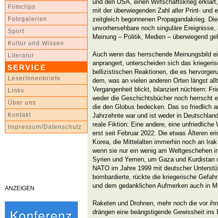
und den USA, einen Wirtschaftskrieg erklärt,
Filmclips
mit der überwiegenden Zahl aller Print- und
zeitgleich begonnenen Propagandakrieg. Die
Fotogalerien
unvorhersehbare noch singuläre Ereignisse, al
Sport
Meinung – Politik, Medien – überwiegend ge
Kultur und Wissen
Auch wenn das herrschende Meinungsbild ein
Literatur
anprangert, unterscheiden sich das kriegeri
SERVICE
bellizistischen Reaktionen, die es hervorge
LeserInnenbriefe
dem, was an vielen anderen Orten längst allt
Vergangenheit blickt, bilanziert nüchtern: F
Links
weder die Geschichtsbücher noch herrscht e
Über uns
die den Globus bedecken. Das so friedlich 
Kontakt
Jahrzehnte war und ist weder in Deutschland
reale Fiktion: Eine andere, eine unfriedliche
Impressum/Datenschutz
erst seit Februar 2022. Die etwas Älteren er
Korea, die Mittelalten immerhin noch an Irak
wenn sie nur ein wenig am Weltgeschehen in
Syrien und Yemen, um Gaza und Kurdistan un
NATO im Jahre 1999 mit deutscher Unterstü
bombardierte, rückte die kriegerische Gefa
und dem gedanklichen Aufmerken auch in Mi
ANZEIGEN
Raketen und Drohnen, mehr noch die vor ih
drängen eine beängstigende Gewissheit ins B