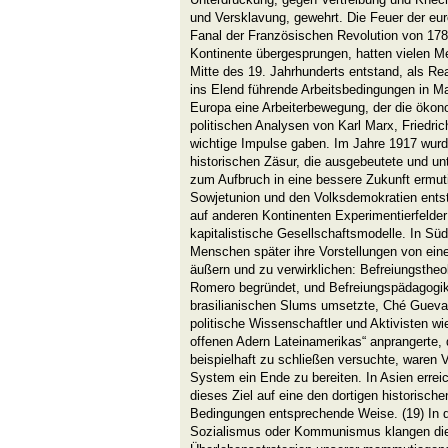
und Versklavung, gewehrt. Die Feuer der eu
Fanal der Französischen Revolution von 178
Kontinente übergesprungen, hatten vielen 
Mitte des 19. Jahrhunderts entstand, als Rea
ins Elend führende Arbeitsbedingungen in Ma
Europa eine Arbeiterbewegung, der die ökon
politischen Analysen von Karl Marx, Friedric
wichtige Impulse gaben. Im Jahre 1917 wurde
historischen Zäsur, die ausgebeutete und u
zum Aufbruch in eine bessere Zukunft ermuti
Sowjetunion und den Volksdemokratien ent
auf anderen Kontinenten Experimentierfelder f
kapitalistische Gesellschaftsmodelle. In Sü
Menschen später ihre Vorstellungen von ein
äußern und zu verwirklichen: Befreiungstheo
Romero begründet, und Befreiungspädagogik,
brasilianischen Slums umsetzte, Ché Gueva
politische Wissenschaftler und Aktivisten wi
offenen Adern Lateinamerikas“ anprangerte, d
beispielhaft zu schließen versuchte, waren 
System ein Ende zu bereiten. In Asien errei
dieses Ziel auf eine den dortigen historisch
Bedingungen entsprechende Weise. (19) In 
Sozialismus oder Kommunismus klangen die 