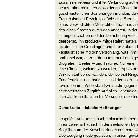
Zusammenlebens und ihrer Verbindung sollte 
neues, aber praktisch gewordenen Modell frei
geschwisterlicher Beziehungen münden, dur
Französischen Revolution. Wie eine Sternsc
eines verwirklichten Menschheitstraumes au
des einen Staates durch den anderen, in der
Errungenschaften und der Demütigung vieler
gearbeitet, ihn produktiv mitgestaltet hatten,
existenziellen Grundlagen und ihrer Zukunft
kapitalistische Moloch verschlang, was ihm n
profitabel war, er zerstörte nicht nur Fabri
Biografien, Seelen – und Träume: Nur einen
eine Chance, wirklich zu werden, (25) bevor 
Wirklichkeit verschwanden, der so viel Ring
Friedfertigkeit nur lästig ist. Und dennoch: I
revolutionären Widerstandsversuche gegen di
zerstörerischen Zugriffs auf alles Lebendige
sich als Schnittstellen für Versuche, eine fr
Demokratie – falsche Hoffnungen
Losgelöst vom rassistisch-kolonialistische
ihres Daseins hat sich in der seelischen Dy
Begriffsraum der BewohnerInnen des nord-wes
Überzeugung niedergelassen, in einem gewa