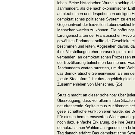
leben. Seine historischen Wurzeln schlug d
Jahrhundert, als die nach ökonomischer Ent
autokratischen und despotischen adeligen H
demokratisches politisches System zu erse
Gegenentwurf der leidvollen Lebenswirklichke
Menschen werden zu können. Die hoffnungs
Errungenschaften der Französischen Revoluti
gewähltes Parlament sollte die Geschicke ei
bestimmen und leiten. Abgesehen davon, da
ihre Vorstellungen eher phraseologisch mit „L
verbanden, an demokratischen Prozessen nur
der Bevölkerung teilnehmen konnte und Frau
Jahrhunderts warten mussten, um dem Wahlv
das demokratische Gemeinwesen als ein dem
„beste Staatsform“ für das angeblich gleichb
Zusammenleben von Menschen. (26)
Stutzig macht an dieser scheinbar über jede
Überzeugung, dass vor allem in den Staaten
naturfressende Kapitalismus zur ökonomisch
gesellschaftliche Funktionieren wurde, die De
Für diesen bemerkenswerten Widerspruch gi
noch dazu einfache Erklärung, die ihre Bestä
demokratischen Wahlen an irgendeinem beli
Tag danach erfährt: Das demokratische Sy