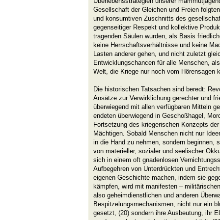
Überlebensstrategien unserer mammutjagend
Gesellschaft der Gleichen und Freien folgte
und konsumtiven Zuschnitts des gesellschaf
gegenseitiger Respekt und kollektive Produ
tragenden Säulen wurden, als Basis friedli
keine Herrschaftsverhältnisse und keine Ma
Lasten anderer gehen, und nicht zuletzt glei
Entwicklungschancen für alle Menschen, als 
Welt, die Kriege nur noch vom Hörensagen k
Die historischen Tatsachen sind beredt: Rev
Ansätze zur Verwirklichung gerechter und fr
überwiegend mit allen verfügbaren Mitteln g
endeten überwiegend in Geschoßhagel, Mor
Fortsetzung des kriegerischen Konzepts der
Mächtigen. Sobald Menschen nicht nur Ideen 
in die Hand zu nehmen, sondern beginnen, si
von materieller, sozialer und seelischer Okku
sich in einem oft gnadenlosen Vernichtungs
Aufbegehren von Unterdrückten und Entrechte
eigenen Geschichte machen, indem sie gege
kämpfen, wird mit manifesten – militärischen,
also geheimdienstlichen und anderen Überw
Bespitzelungsmechanismen, nicht nur ein blu
gesetzt, (20) sondern ihre Ausbeutung, ihr E