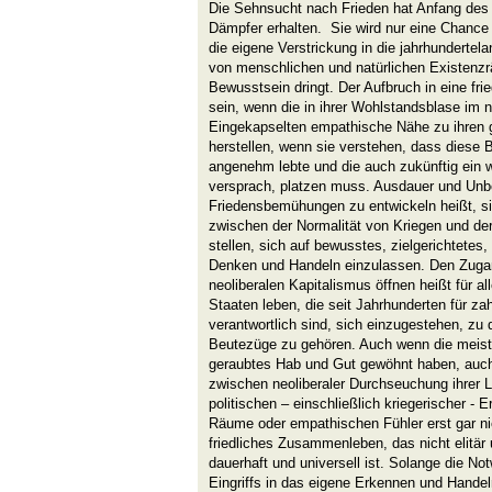
Die Sehnsucht nach Frieden hat Anfang des
Dämpfer erhalten. Sie wird nur eine Chanc
die eigene Verstrickung in die jahrhunderte
von menschlichen und natürlichen Existenzr
Bewusstsein dringt. Der Aufbruch in eine frie
sein, wenn die in ihrer Wohlstandsblase im 
Eingekapselten empathische Nähe zu ihren
herstellen, wenn sie verstehen, dass diese B
angenehm lebte und die auch zukünftig ein 
versprach, platzen muss. Ausdauer und Unbei
Friedensbemühungen zu entwickeln heißt, 
zwischen der Normalität von Kriegen und der
stellen, sich auf bewusstes, zielgerichtetes,
Denken und Handeln einzulassen. Den Zugan
neoliberalen Kapitalismus öffnen heißt für a
Staaten leben, die seit Jahrhunderten für z
verantwortlich sind, sich einzugestehen, zu 
Beutezüge zu gehören. Auch wenn die meist
geraubtes Hab und Gut gewöhnt haben, au
zwischen neoliberaler Durchseuchung ihrer 
politischen – einschließlich kriegerischer - 
Räume oder empathischen Fühler erst gar nich
friedliches Zusammenleben, das nicht elitär u
dauerhaft und universell ist. Solange die No
Eingriffs in das eigene Erkennen und Hande