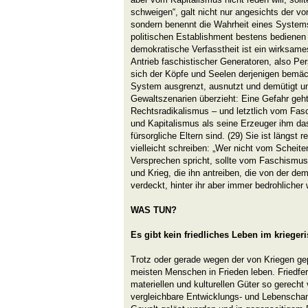
schweigen“, galt nicht nur angesichts der v
sondern benennt die Wahrheit eines Systems
politischen Establishment bestens bedienen 
demokratische Verfasstheit ist ein wirksame
Antrieb faschistischer Generatoren, also Pe
sich der Köpfe und Seelen derjenigen bemäch
System ausgrenzt, ausnutzt und demütigt un
Gewaltszenarien überzieht: Eine Gefahr geh
Rechtsradikalismus – und letztlich vom Fa
und Kapitalismus als seine Erzeuger ihm d
fürsorgliche Eltern sind. (29) Sie ist längst
vielleicht schreiben: „Wer nicht vom Scheit
Versprechen spricht, sollte vom Faschismu
und Krieg, die ihn antreiben, die von der d
verdeckt, hinter ihr aber immer bedrohlicher
WAS TUN?
Es gibt kein friedliches Leben im krieger
Trotz oder gerade wegen der von Kriegen ge
meisten Menschen in Frieden leben. Friedfer
materiellen und kulturellen Güter so gerecht v
vergleichbare Entwicklungs- und Lebenscha