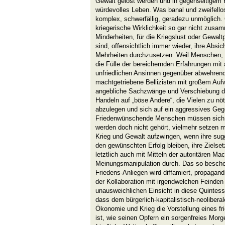
Gewalt gelöst werden und in gegenseitigem 
würdevolles Leben. Was banal und zweifellos 
komplex, schwerfällig, geradezu unmöglich
kriegerische Wirklichkeit so gar nicht zusa
Minderheiten, für die Kriegslust oder Gewal
sind, offensichtlich immer wieder, ihre Absic
Mehrheiten durchzusetzen. Weil Menschen, d
die Fülle der bereichernden Erfahrungen mit
unfriedlichen Ansinnen gegenüber abwehrend 
machtgetriebene Bellizisten mit großem Auf
angebliche Sachzwänge und Verschiebung der
Handeln auf „böse Andere“, die Vielen zu nöti
abzulegen und sich auf ein aggressives Geg
Friedenwünschende Menschen müssen sich
werden doch nicht gehört, vielmehr setzen mi
Krieg und Gewalt aufzwingen, wenn ihre su
den gewünschten Erfolg bleiben, ihre Zielse
letztlich auch mit Mitteln der autoritären Ma
Meinungsmanipulation durch. Das so besch
Friedens-Anliegen wird diffamiert, propagand
der Kollaboration mit irgendwelchen Feinden 
unausweichlichen Einsicht in diese Quintes
dass dem bürgerlich-kapitalistisch-neoliber
Ökonomie und Krieg die Vorstellung eines f
ist, wie seinen Opfern ein sorgenfreies Mor