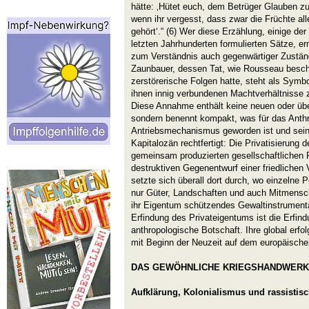
hätte: ‚Hütet euch, dem Betrüger Glauben zu
wenn ihr vergesst, dass zwar die Früchte al
gehört‘.“ (6) Wer diese Erzählung, einige der
letzten Jahrhunderten formulierten Sätze, e
zum Verständnis auch gegenwärtiger Zuständ
Zaunbauer, dessen Tat, wie Rousseau besch
zerstörerische Folgen hatte, steht als Symbo
ihnen innig verbundenen Machtverhältnisse
Diese Annahme enthält keine neuen oder üb
sondern benennt kompakt, was für das Ant
Antriebsmechanismus geworden ist und sein
Kapitalozän rechtfertigt: Die Privatisierung
gemeinsam produzierten gesellschaftlichen
destruktiven Gegenentwurf einer friedliche
setzte sich überall dort durch, wo einzelne 
nur Güter, Landschaften und auch Mitmensc
ihr Eigentum schützendes Gewaltinstrumenta
Erfindung des Privateigentums ist die Erfind
anthropologische Botschaft. Ihre global erfo
mit Beginn der Neuzeit auf dem europäische
DAS GEWÖHNLICHE KRIEGSHANDWERK
Aufklärung, Kolonialismus und rassistisc