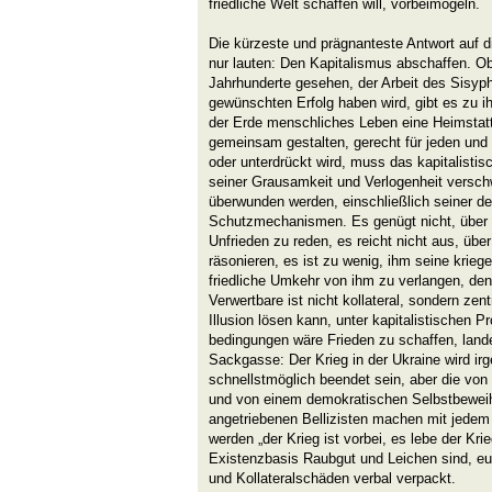
friedliche Welt schaffen will, vorbeimogeln.
Die kürzeste und prägnanteste Antwort auf
nur lauten: Den Kapitalismus abschaffen. O
Jahrhunderte gesehen, der Arbeit des Sisyph
gewünschten Erfolg haben wird, gibt es zu i
der Erde menschliches Leben eine Heimstatt 
gemeinsam gestalten, gerecht für jeden un
oder unterdrückt wird, muss das kapitalistis
seiner Grausamkeit und Verlogenheit versch
überwunden werden, einschließlich seiner d
Schutzmechanismen. Es genügt nicht, über 
Unfrieden zu reden, es reicht nicht aus, üb
räsonieren, es ist zu wenig, ihm seine krieg
friedliche Umkehr von ihm zu verlangen, den
Verwertbare ist nicht kollateral, sondern zent
Illusion lösen kann, unter kapitalistischen P
bedingungen wäre Frieden zu schaffen, lande
Sackgasse: Der Krieg in der Ukraine wird ir
schnellstmöglich beendet sein, aber die vo
und von einem demokratischen Selbstbewe
angetriebenen Bellizisten machen mit jedem 
werden „der Krieg ist vorbei, es lebe der Krie
Existenzbasis Raubgut und Leichen sind, eup
und Kollateralschäden verbal verpackt.