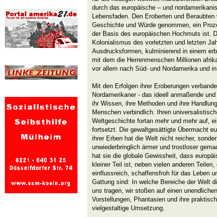
durch das europäische – und nordamerikanis
Lebensfaden. Den Eroberten und Beraubten w
Geschichte und Würde genommen, ein Proze
der Basis des europäischen Hochmuts ist. Da
Kolonialismus des vorletzten und letzten Jah
Ausdrucksformen, kulminierend in einem e
mit dem die Herrenmenschen Millionen afrik
vor allem nach Süd- und Nordamerika und in d
Mit den Erfolgen ihrer Eroberungen verbande
Nordamerikaner - das ideell anmaßende und 
ihr Wissen, ihre Methoden und ihre Handlung
Menschen verbindlich. Ihren universalistis
Weltgeschichte fortan mehr und mehr auf, e
fortsetzt. Die gewaltgesättigte Übermacht e
ihrer Erben hat die Welt nicht reicher, sond
unwiederbringlich ärmer und trostloser gema
hat sie die globale Gewissheit, dass europäi
kleiner Teil ist, neben vielen anderen Teilen,
einflussreich, schaffensfroh für das Leben 
Gattung sind: In welche Bereiche der Welt
uns tragen, wir stoßen auf einen unendliche
Vorstellungen, Phantasien und ihre praktisch
vielgestaltige Umsetzung.