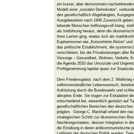
ein kurzer, aber demonstrativ-nachwirkenden 
Modell einer „sozialen Demokratie“, verbunde
den gesellschaftlich Abgehängten, Ausgegre
Ausgebeuteten nach 1945 Zuversicht geben.
lebende Menschen hoffnungsvoll klang, stell
als Irreführung heraus, denn die ökonomisc
ihren Lasten ging, erwies sich als marktkonf
Euphemismen wie „Konzertierte Aktion“ und „
das politische Establishment, die systemis
verschleiern, bis die Privatisierungen aller B
Vorsorge – Gesundheit, Wohnen, Verkehr, Ko
die Agenda 2010 das Unsoziale und Ungerech
Profitgenerierung lapidar quasi zur Staatsräs
Dem Friedensgebot, nach dem 2. Weltkrieg 
selbstverständlicher Lebenswunsch, bereitete
Aufrüstung durch die Bundeswehr und schließ
abruptes Ende. Sie trugen zur Eskalation de
entscheidend bei, wesentlich gestützt auf Ta
gesellschaftlichen Bereichen den deutschen
prägten. George C. Marshall erfand den nac
strategischen Schritt zur ökonomischen Be
Nachkriegsstaates, dessen Integration in di
die Einübung in deren antikommunistische p
Leitlinien der deutschen Politik wurden. Zw